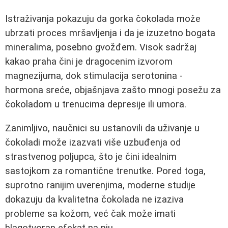
Istraživanja pokazuju da gorka čokolada može
ubrzati proces mršavljenja i da je izuzetno bogata
mineralima, posebno gvožđem. Visok sadržaj
kakao praha čini je dragocenim izvorom
magnezijuma, dok stimulacija serotonina -
hormona sreće, objašnjava zašto mnogi posežu za
čokoladom u trenucima depresije ili umora.
Zanimljivo, naučnici su ustanovili da uživanje u
čokoladi može izazvati više uzbuđenja od
strastvenog poljupca, što je čini idealnim
sastojkom za romantične trenutke. Pored toga,
suprotno ranijim uverenjima, moderne studije
dokazuju da kvalitetna čokolada ne izaziva
probleme sa kožom, već čak može imati
blagotvoran efekat na nju.