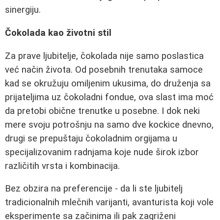
sinergiju.
Čokolada kao životni stil
Za prave ljubitelje, čokolada nije samo poslastica
već način života. Od posebnih trenutaka samoce
kad se okružuju omiljenim ukusima, do druženja sa
prijateljima uz čokoladni fondue, ova slast ima moć
da pretobi obične trenutke u posebne. I dok neki
mere svoju potrošnju na samo dve kockice dnevno,
drugi se prepuštaju čokoladnim orgijama u
specijalizovanim radnjama koje nude širok izbor
različitih vrsta i kombinacija.
Bez obzira na preferencije - da li ste ljubitelj
tradicionalnih mlečnih varijanti, avanturista koji vole
eksperimente sa začinima ili pak zagriženi