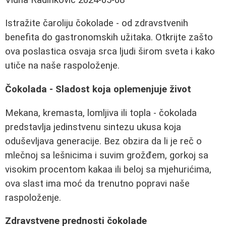
Istražite čaroliju čokolade - od zdravstvenih
benefita do gastronomskih užitaka. Otkrijte zašto
ova poslastica osvaja srca ljudi širom sveta i kako
utiče na naše raspoloženje.
Čokolada - Sladost koja oplemenjuje život
Mekana, kremasta, lomljiva ili topla - čokolada
predstavlja jedinstvenu sintezu ukusa koja
oduševljava generacije. Bez obzira da li je reč o
mlečnoj sa lešnicima i suvim grožđem, gorkoj sa
visokim procentom kakaa ili beloj sa mjehurićima,
ova slast ima moć da trenutno popravi naše
raspoloženje.
Zdravstvene prednosti čokolade