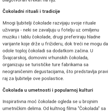
Čokoladni rituali i tradicije
Mnogi ljubitelji čokolade razvijaju svoje rituale
uživanja - neki se zavaljuju u fotelju uz omiljenu
muziku i tablu čokolade, drugi preferiraju hladne
varijante koje drže u frižideru, dok treći ne mogu da
odole toploj čokoladi sa dodatkom začina. U
Švajcarskoj, domovini vrhunskih čokolada,
organizuju se turističke ture fabrikama sa
neograničenim degustacijama, što predstavlja pravi
raj za ljubitelje ove poslastice.
Čokolada u umetnosti i popularnoj kulturi
Inspirativna moć čokolade ogleda se u brojnim
umetničkim delima. Od kultnog filma "Čokolada" sa