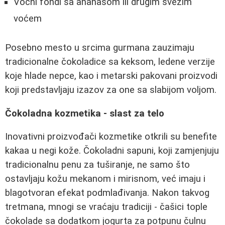
Voćni fondi sa ananasom ili drugim svežim
voćem
Posebno mesto u srcima gurmana zauzimaju
tradicionalne čokoladice sa keksom, ledene verzije
koje hlade nepce, kao i metarski pakovani proizvodi
koji predstavljaju izazov za one sa slabijom voljom.
Čokoladna kozmetika - slast za telo
Inovativni proizvođači kozmetike otkrili su benefite
kakaa u negi kože. Čokoladni sapuni, koji zamjenjuju
tradicionalnu penu za tuširanje, ne samo što
ostavljaju kožu mekanom i mirisnom, već imaju i
blagotvoran efekat podmlađivanja. Nakon takvog
tretmana, mnogi se vraćaju tradiciji - čašici tople
čokolade sa dodatkom jogurta za potpunu čulnu