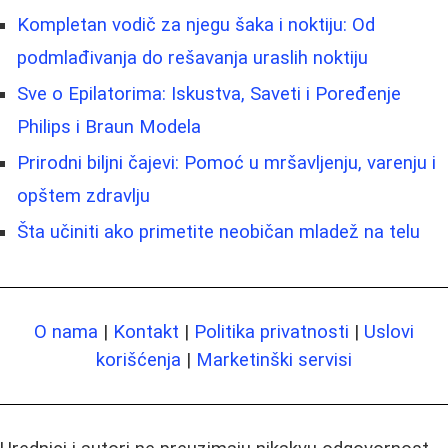
Kompletan vodič za njegu šaka i noktiju: Od
podmlađivanja do rešavanja uraslih noktiju
Sve o Epilatorima: Iskustva, Saveti i Poređenje
Philips i Braun Modela
Prirodni biljni čajevi: Pomoć u mršavljenju, varenju i
opštem zdravlju
Šta učiniti ako primetite neobičan mladež na telu
O nama
|
Kontakt
|
Politika privatnosti
|
Uslovi
korišćenja
|
Marketinški servisi