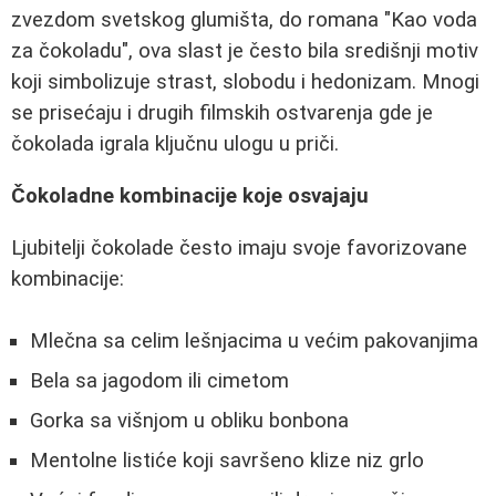
zvezdom svetskog glumišta, do romana "Kao voda
za čokoladu", ova slast je često bila središnji motiv
koji simbolizuje strast, slobodu i hedonizam. Mnogi
se prisećaju i drugih filmskih ostvarenja gde je
čokolada igrala ključnu ulogu u priči.
Čokoladne kombinacije koje osvajaju
Ljubitelji čokolade često imaju svoje favorizovane
kombinacije:
Mlečna sa celim lešnjacima u većim pakovanjima
Bela sa jagodom ili cimetom
Gorka sa višnjom u obliku bonbona
Mentolne listiće koji savršeno klize niz grlo