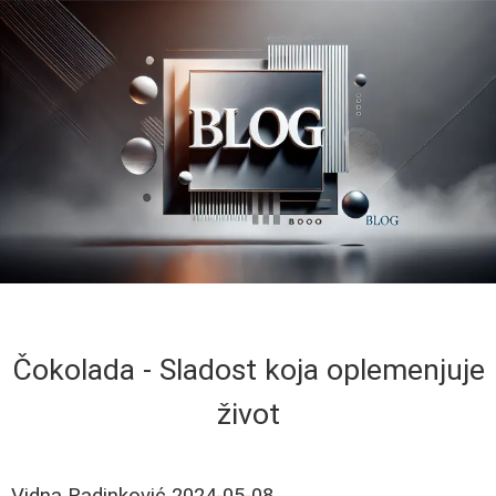
Čokolada - Sladost koja oplemenjuje
život
Vidna Radinković
2024-05-08