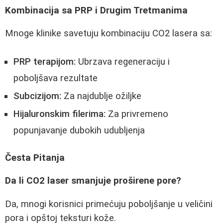
Kombinacija sa PRP i Drugim Tretmanima
Mnoge klinike savetuju kombinaciju CO2 lasera sa:
PRP terapijom:
Ubrzava regeneraciju i
poboljšava rezultate
Subcizijom:
Za najdublje ožiljke
Hijaluronskim filerima:
Za privremeno
popunjavanje dubokih udubljenja
Česta Pitanja
Da li CO2 laser smanjuje proširene pore?
Da, mnogi korisnici primećuju poboljšanje u veličini
pora i opštoj teksturi kože.