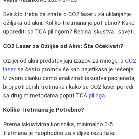
Sve što treba da znate o CO2 laseru za uklanjanje
ožiljaka od akni. Koliko tretmana je potrebno? Kako
uporediti sa TCA pilingom? Realna iskustva i saveti.
CO2 Laser za Ožiljke od Akni: Šta Očekivati?
Ožiljci od akni predstavljaju izazov za mnoge, a
CO2
laser
se često promoviše kao najefikasnije rešenje.
U ovom članku ćemo analizirati iskustva pacijenata,
broj potrebnih tretmana i kako se CO2 laser poredi
sa drugim metodama poput TCA
pilinga
.
Koliko Tretmana je Potrebno?
Prema iskustvima korisnika, minimalno 3-5
tretmana je neophodno za vidljive rezultate: