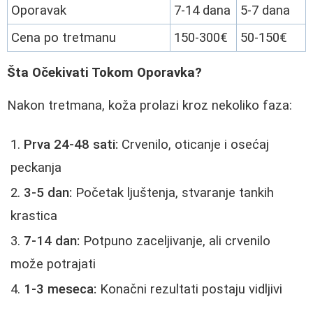
Oporavak
7-14 dana
5-7 dana
Cena po tretmanu
150-300€
50-150€
Šta Očekivati Tokom Oporavka?
Nakon tretmana, koža prolazi kroz nekoliko faza:
Prva 24-48 sati:
Crvenilo, oticanje i osećaj
peckanja
3-5 dan:
Početak ljuštenja, stvaranje tankih
krastica
7-14 dan:
Potpuno zaceljivanje, ali crvenilo
može potrajati
1-3 meseca:
Konačni rezultati postaju vidljivi