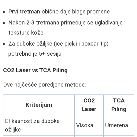
Prvi tretman obično daje blage promene
Nakon 2-3 tretmana primećuje se ugladivanje
teksture kože
Za duboke ožiljke (ice pick ili boxcar tip)
potrebno je 5+ sesija
CO2 Laser vs TCA Piling
Dve najčešće poredjene metode:
CO2
TCA
Kriterijum
Laser
Piling
Efikasnost za duboke
Visoka
Umerena
ožiljke