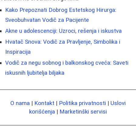
Kako Prepoznati Dobrog Estetskog Hirurga:
Sveobuhvatan Vodič za Pacijente
Akne u adolescenciji: Uzroci, rešenja i iskustva
Hvatač Snova: Vodič za Pravljenje, Simbolika i
Inspiracija
Vodič za negu sobnog i balkonskog cveća: Saveti
iskusnih ljubitelja biljaka
O nama
|
Kontakt
|
Politika privatnosti
|
Uslovi
korišćenja
|
Marketinški servisi