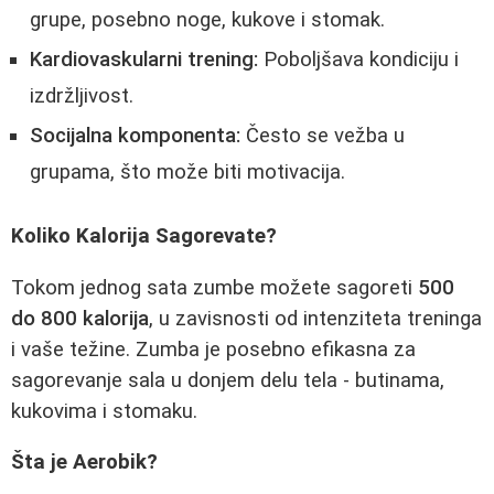
grupe, posebno noge, kukove i stomak.
Kardiovaskularni trening:
Poboljšava kondiciju i
izdržljivost.
Socijalna komponenta:
Često se vežba u
grupama, što može biti motivacija.
Koliko Kalorija Sagorevate?
Tokom jednog sata zumbe možete sagoreti
500
do 800 kalorija
, u zavisnosti od intenziteta treninga
i vaše težine. Zumba je posebno efikasna za
sagorevanje sala u donjem delu tela - butinama,
kukovima i stomaku.
Šta je Aerobik?