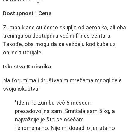
Dostupnost i Cena
Zumba klase su često skuplje od aerobika, ali oba
treninga su dostupni u većini fitnes centara.
Takođe, oba mogu da se vežbaju kod kuće uz
online tutorijale.
Iskustva Korisnika
Na forumima i društvenim mrežama mnogi dele
svoja iskustva:
"Idem na zumbu već 6 meseci i
prezadovoljna sam! Smršala sam 5 kg, a
najvažnije je što se osećam
fenomenalno. Nije mi dosadilo jer stalno