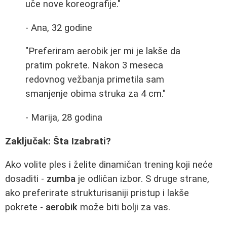
uče nove koreografije."
- Ana, 32 godine
"Preferiram aerobik jer mi je lakše da
pratim pokrete. Nakon 3 meseca
redovnog vežbanja primetila sam
smanjenje obima struka za 4 cm."
- Marija, 28 godina
Zaključak: Šta Izabrati?
Ako volite ples i želite dinamičan trening koji neće
dosaditi -
zumba
je odličan izbor. S druge strane,
ako preferirate strukturisaniji pristup i lakše
pokrete -
aerobik
može biti bolji za vas.