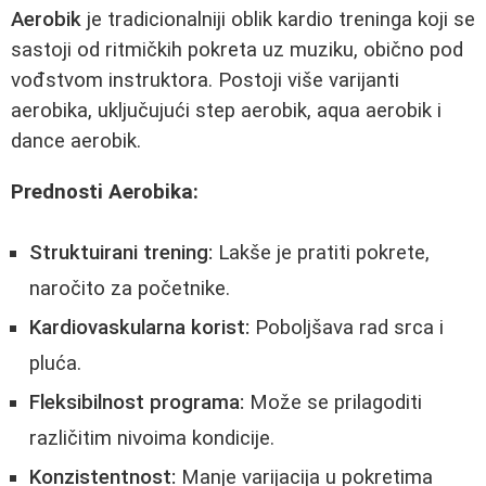
Aerobik
je tradicionalniji oblik kardio treninga koji se
sastoji od ritmičkih pokreta uz muziku, obično pod
vođstvom instruktora. Postoji više varijanti
aerobika, uključujući step aerobik, aqua aerobik i
dance aerobik.
Prednosti Aerobika:
Struktuirani trening:
Lakše je pratiti pokrete,
naročito za početnike.
Kardiovaskularna korist:
Poboljšava rad srca i
pluća.
Fleksibilnost programa:
Može se prilagoditi
različitim nivoima kondicije.
Konzistentnost:
Manje varijacija u pokretima