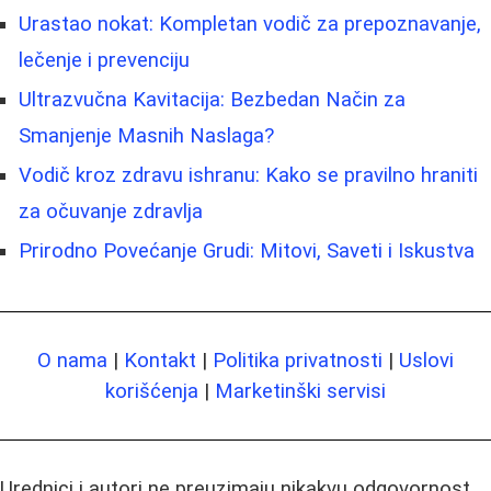
Urastao nokat: Kompletan vodič za prepoznavanje,
lečenje i prevenciju
Ultrazvučna Kavitacija: Bezbedan Način za
Smanjenje Masnih Naslaga?
Vodič kroz zdravu ishranu: Kako se pravilno hraniti
za očuvanje zdravlja
Prirodno Povećanje Grudi: Mitovi, Saveti i Iskustva
O nama
|
Kontakt
|
Politika privatnosti
|
Uslovi
korišćenja
|
Marketinški servisi
Urednici i autori ne preuzimaju nikakvu odgovornost