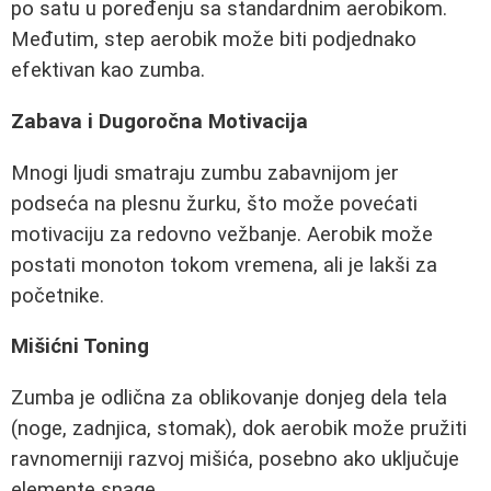
po satu u poređenju sa standardnim aerobikom.
Međutim, step aerobik može biti podjednako
efektivan kao zumba.
Zabava i Dugoročna Motivacija
Mnogi ljudi smatraju zumbu zabavnijom jer
podseća na plesnu žurku, što može povećati
motivaciju za redovno vežbanje. Aerobik može
postati monoton tokom vremena, ali je lakši za
početnike.
Mišićni Toning
Zumba je odlična za oblikovanje donjeg dela tela
(noge, zadnjica, stomak), dok aerobik može pružiti
ravnomerniji razvoj mišića, posebno ako uključuje
elemente snage.