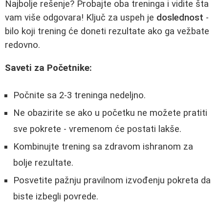
Najbolje rešenje? Probajte oba treninga i vidite šta
vam više odgovara! Ključ za uspeh je
doslednost
-
bilo koji trening će doneti rezultate ako ga vežbate
redovno.
Saveti za Početnike:
Počnite sa 2-3 treninga nedeljno.
Ne obazirite se ako u početku ne možete pratiti
sve pokrete - vremenom će postati lakše.
Kombinujte trening sa zdravom ishranom za
bolje rezultate.
Posvetite pažnju pravilnom izvođenju pokreta da
biste izbegli povrede.