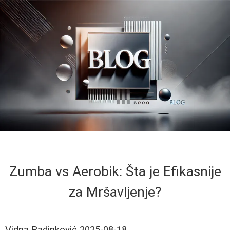
Zumba vs Aerobik: Šta je Efikasnije
za Mršavljenje?
Vidna Radinković
2025-08-18