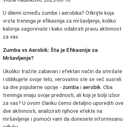
U dilemi između zumbe i aerobika? Otkrijte koja
vrsta treninga je efikasnija za mršavljenje, koliko
kalorija sagorevate i kako odabrati pravu aktivnost
za vas.
Zumba vs Aerobik: Šta je Efikasnije za
Mršavljenje?
Ukoliko tražite zabavan i efektan način da smršate
i oblikujete svoje telo, verovatno ste se već susreli
sa dve popularne opcije -
zumba
i
aerobik
. Oba
treninga imaju svoje prednosti, ali koji je bolji izbor
za vas? U ovom članku ćemo detaljno uporediti ove
dve aktivnosti, analizirati njihove efekte na
mršavljenje i pomoći vam da donesete informisanu
odluku.