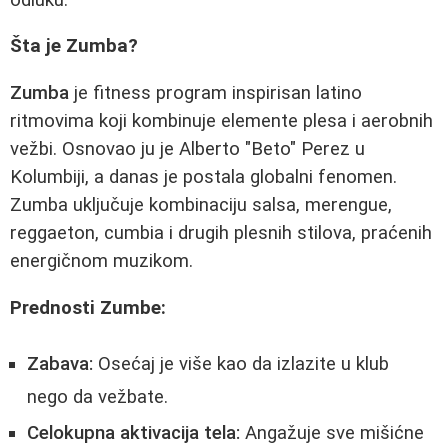
Šta je Zumba?
Zumba
je fitness program inspirisan latino
ritmovima koji kombinuje elemente plesa i aerobnih
vežbi. Osnovao ju je Alberto "Beto" Perez u
Kolumbiji, a danas je postala globalni fenomen.
Zumba uključuje kombinaciju salsa, merengue,
reggaeton, cumbia i drugih plesnih stilova, praćenih
energičnom muzikom.
Prednosti Zumbe:
Zabava:
Osećaj je više kao da izlazite u klub
nego da vežbate.
Celokupna aktivacija tela:
Angažuje sve mišićne