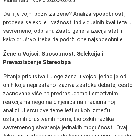
Da li je vojni poziv za žene? Analiza sposobnosti,
procesa selekcije i važnosti individualnih kvaliteta u
savremenoj odbrani. Zašto generalizacija šteti i
kako društvo treba da podrži one najsposobnije.
Žene u Vojsci: Sposobnost, Selekcija i
Prevazilaženje Stereotipa
Pitanje prisustva i uloge žena u vojsci jedno je od
onih koje neprestano izaziva žestoke debate, često
zasnovane više na predrasudama i emotivnim
reakcijama nego na činjenicama i racionalnoj
analizi. U srcu ove teme leži sukob između
ustaljenih društvenih normi, bioloških razlika i
savremenog shvatanja jednakih mogućnosti. Ovaj
tekst ne pretenduje da da konačan odgovor, već da