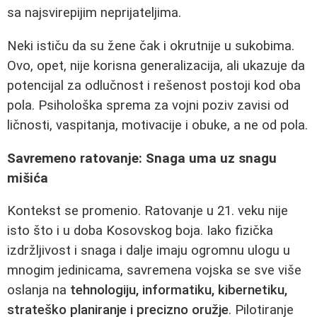
sa najsvirepijim neprijateljima.
Neki ističu da su žene čak i okrutnije u sukobima.
Ovo, opet, nije korisna generalizacija, ali ukazuje da
potencijal za odlučnost i rešenost postoji kod oba
pola. Psihološka sprema za vojni poziv zavisi od
ličnosti, vaspitanja, motivacije i obuke, a ne od pola.
Savremeno ratovanje: Snaga uma uz snagu
mišića
Kontekst se promenio. Ratovanje u 21. veku nije
isto što i u doba Kosovskog boja. Iako fizička
izdržljivost i snaga i dalje imaju ogromnu ulogu u
mnogim jedinicama, savremena vojska se sve više
oslanja na
tehnologiju, informatiku, kibernetiku,
strateško planiranje i precizno oružje
. Pilotiranje