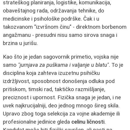
strateškog planiranja, logistike, komunikacija,
obaveštajnog rada, održavanja tehnike, do
medicinske i psihološke podrške. Čak i u
takozvanom "izvršnom činu" - direktnom borbenom
angažmanu - presudni nisu samo sirova snaga i
brzina u jurišu.
Kao što je jedan sagovornik primetio, vojska nije
samo
"jurnjava za puškama i valjanje u blatu"
. To je
disciplina koja zahteva izuzetnu psihičku
izdržljivost, sposobnost donošenja odluka pod
pritiskom, timski rad, taktičko razmišljanje,
preciznost i upornost. Fizička snaga je jedan, i ne
uvek najkrucijalniji, deo jednog mnogo šireg skila.
Upravo zbog toga selekcija za vojne akademije ili
profesionalne jedinice gleda
celinu ličnosti
.
Kandidat može biti fizički savršen, ali pasti na