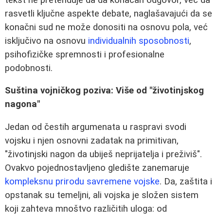
rasvetli ključne aspekte debate, naglašavajući da se
konačni sud ne može donositi na osnovu pola, već
isključivo na osnovu
individualnih sposobnosti
,
psihofizičke spremnosti i profesionalne
podobnosti.
Suština vojničkog poziva: Više od "životinjskog
nagona"
Jedan od čestih argumenata u raspravi svodi
vojsku i njen osnovni zadatak na primitivan,
"životinjski nagon da ubiješ neprijatelja i preživiš".
Ovakvo pojednostavljeno gledište zanemaruje
kompleksnu prirodu savremene vojske
. Da, zaštita i
opstanak su temeljni, ali vojska je složen sistem
koji zahteva mnoštvo različitih uloga: od