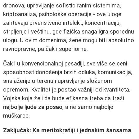
dronova, upravljanje sofisticiranim sistemima,
kriptoanaliza, psihološke operacije - ove uloge
zahtevaju prvenstveno intelekt, koncentraciju,
strpljenje i veštinu, gde fizička snaga igra sporednu
ulogu. U ovim domenima, žene mogu biti apsolutno
ravnopravne, pa čak i superiorne.
Čak i u konvencionalnoj pesadiji, sve više se ceni
sposobnost donošenja brzih odluka, komunikacija,
snalaženje u terenu i upravljanje složenom
opremom. Kvalitet je postao važniji od kvantiteta.
Vojska koja želi da bude efikasna treba da traži
najbolje ljude za posao
, a ne samo najbolje
muškarce.
Zaključak: Ka meritokratiji i jednakim šansama