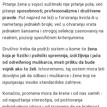
Pitanje žena u vojsci suštinski nije pitanje pola, već
pitanje
sposobnosti, profesionalizma i društvene
pravde
. Put napred ne leži u forsiranju kvota ili u
nametanju jednakih brojki, već u otvaranju vrata
jednakim šansama i strogoj selekciji zasnovanoj na
realnim, poziciji specifičnim kriterijumima.
Društvo treba da podrži sistem u kome će
žena
koja je fizički i psihički spremnija, izdržljivija i jača
od određenog muškarca, imati priliku da bude
vojnik ako to želi
. Istovremeno, taj sistem mora biti
dovoljno jak da odbaci i muškarce i žene koji ne
ispunjavaju visoke standardske zahteve.
Konačno, promena mora da krene i od nas samih -
od napuštanja stereotipa, od poštovanja
individualnog izbora i od priznanja da se hrabrost,