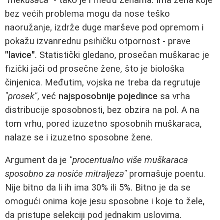
bez većih problema mogu da nose teško
naoružanje, izdrže duge marševe pod opremom i
pokažu izvanrednu psihičku otpornost - prave
"lavice"
. Statistički gledano, prosečan muškarac je
fizički jači od prosečne žene, što je biološka
činjenica. Međutim, vojska ne treba da regrutuje
"prosek"
, već
najsposobnije pojedince
sa vrha
distribucije sposobnosti, bez obzira na pol. A na
tom vrhu, pored izuzetno sposobnih muškaraca,
nalaze se i izuzetno sposobne žene.
Argument da je
"procentualno više muškaraca
sposobno za nosiće mitraljeza"
promašuje poentu.
Nije bitno da li ih ima 30% ili 5%. Bitno je da se
omogući onima koje jesu sposobne i koje to žele,
da pristupe selekciji pod jednakim uslovima.