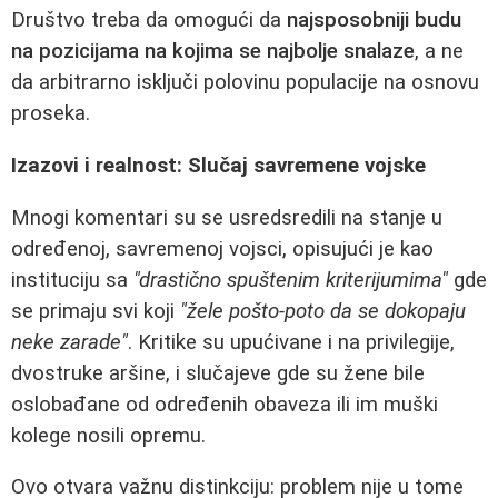
Društvo treba da omogući da
najsposobniji budu
na pozicijama na kojima se najbolje snalaze
, a ne
da arbitrarno isključi polovinu populacije na osnovu
proseka.
Izazovi i realnost: Slučaj savremene vojske
Mnogi komentari su se usredsredili na stanje u
određenoj, savremenoj vojsci, opisujući je kao
instituciju sa
"drastično spuštenim kriterijumima"
gde
se primaju svi koji
"žele pošto-poto da se dokopaju
neke zarade"
. Kritike su upućivane i na privilegije,
dvostruke aršine, i slučajeve gde su žene bile
oslobađane od određenih obaveza ili im muški
kolege nosili opremu.
Ovo otvara važnu distinkciju: problem nije u tome