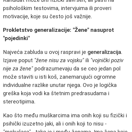
psihološkim testovima, intervjuima ili proveri
motivacije, koje su često još važnije.
Prokletstvo generalizacije: "Žene" nasuprot
"pojedinki"
Najveća zabluda u ovoj raspravi je
generalizacija
.
Izjave poput
"žene nisu za vojsku"
ili
"vojnički poziv
nije za žene"
podrazumevaju da se ceo jedan pol
može staviti u isti koš, zanemarujući ogromne
individualne razlike unutar njega. Ovo je logička
greška koja vodi ka štetnim predrasudama i
stereotipima.
Kao što među muškarcima ima onih koji su fizički i
psihički izuzetno jaki, ali i onih koji to nisu -
"mekušaca"
- tako je i među ženama. Ima žena koje