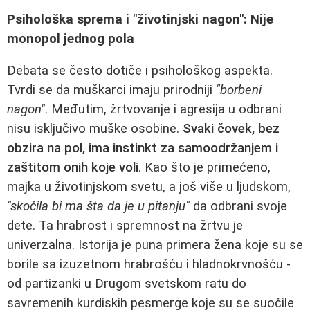
Psihološka sprema i "životinjski nagon": Nije
monopol jednog pola
Debata se često dotiče i psihološkog aspekta.
Tvrdi se da muškarci imaju prirodniji
"borbeni
nagon"
. Međutim, žrtvovanje i agresija u odbrani
nisu isključivo muške osobine.
Svaki čovek, bez
obzira na pol, ima instinkt za samoodržanjem i
zaštitom onih koje voli
. Kao što je primećeno,
majka u životinjskom svetu, a još više u ljudskom,
"skočila bi ma šta da je u pitanju"
da odbrani svoje
dete. Ta hrabrost i spremnost na žrtvu je
univerzalna. Istorija je puna primera žena koje su se
borile sa izuzetnom hrabrošću i hladnokrvnošću -
od partizanki u Drugom svetskom ratu do
savremenih kurdiskih pesmerge koje su se suočile