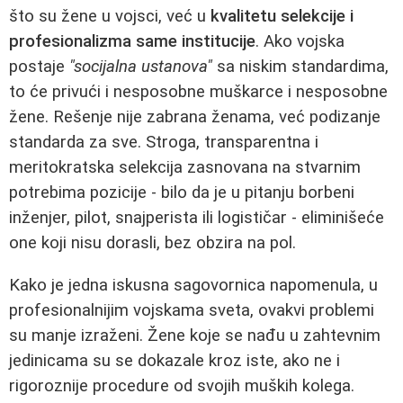
što su žene u vojsci, već u
kvalitetu selekcije i
profesionalizma same institucije
. Ako vojska
postaje
"socijalna ustanova"
sa niskim standardima,
to će privući i nesposobne muškarce i nesposobne
žene. Rešenje nije zabrana ženama, već podizanje
standarda za sve. Stroga, transparentna i
meritokratska selekcija zasnovana na stvarnim
potrebima pozicije - bilo da je u pitanju borbeni
inženjer, pilot, snajperista ili logističar - eliminišeće
one koji nisu dorasli, bez obzira na pol.
Kako je jedna iskusna sagovornica napomenula, u
profesionalnijim vojskama sveta, ovakvi problemi
su manje izraženi. Žene koje se nađu u zahtevnim
jedinicama su se dokazale kroz iste, ako ne i
rigoroznije procedure od svojih muških kolega.