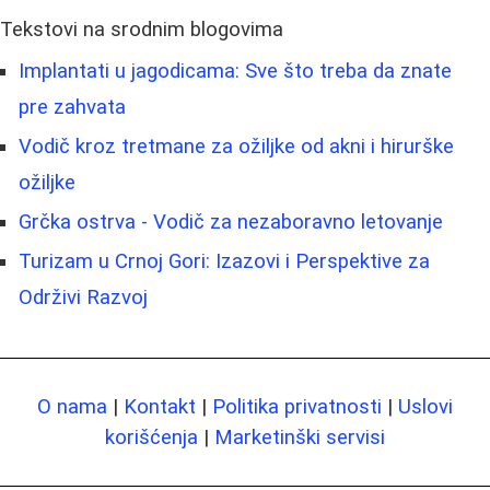
Tekstovi na srodnim blogovima
Implantati u jagodicama: Sve što treba da znate
pre zahvata
Vodič kroz tretmane za ožiljke od akni i hirurške
ožiljke
Grčka ostrva - Vodič za nezaboravno letovanje
Turizam u Crnoj Gori: Izazovi i Perspektive za
Održivi Razvoj
O nama
|
Kontakt
|
Politika privatnosti
|
Uslovi
korišćenja
|
Marketinški servisi