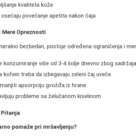
ljšanje kvaliteta kože
k osećaju povećanje apetita nakon čaja
i Mere Opreznosti
generalno bezbedan, postoje određena ograničenja i me
e konzumiranje više od 3-4 šolje dnevno zbog sadržaja
a kofein treba da izbegavaju zeleni čaj uveče
manjiti apsorpciju gvožđa iz hrane
ijavljuju probleme sa želučanom kiselinom
 Pitanja
tvarno pomaže pri mršavljenju?