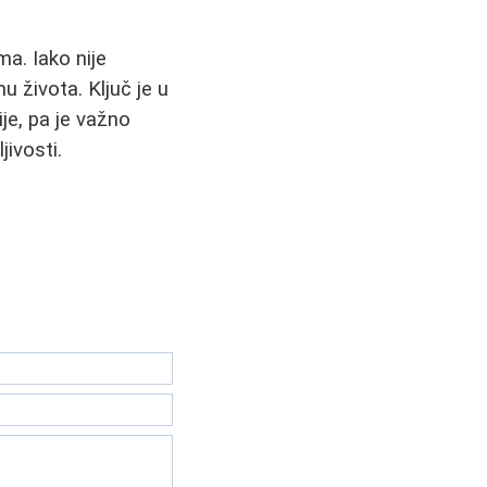
a. Iako nije
 života. Ključ je u
je, pa je važno
jivosti.