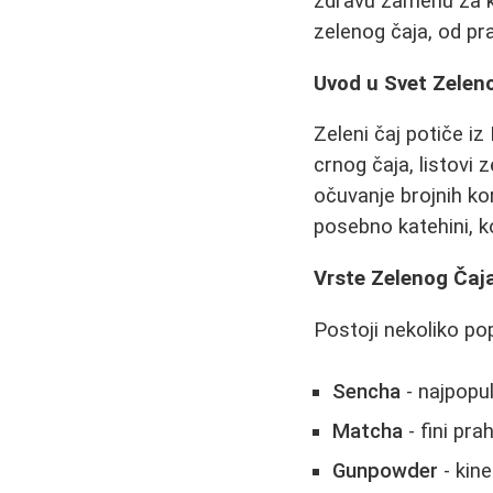
zdravu zamenu za k
zelenog čaja, od pr
Uvod u Svet Zelen
Zeleni čaj potiče iz
crnog čaja, listovi
očuvanje brojnih kor
posebno katehini, k
Vrste Zelenog Čaj
Postoji nekoliko po
Sencha
- najpopul
Matcha
- fini pra
Gunpowder
- kine