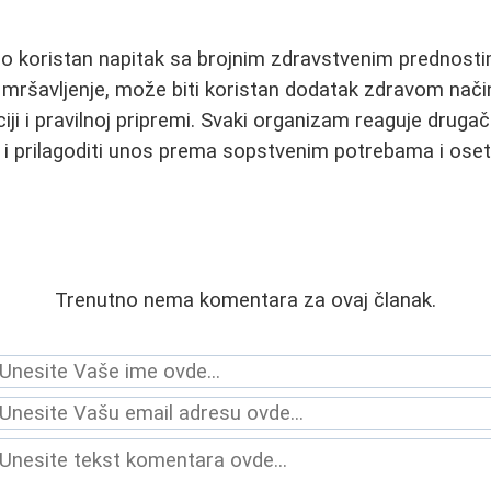
tno koristan napitak sa brojnim zdravstvenim prednostim
mršavljenje, može biti koristan dodatak zdravom načinu
i i pravilnoj pripremi. Svaki organizam reaguje drugači
o i prilagoditi unos prema sopstvenim potrebama i osetl
Trenutno nema komentara za ovaj članak.