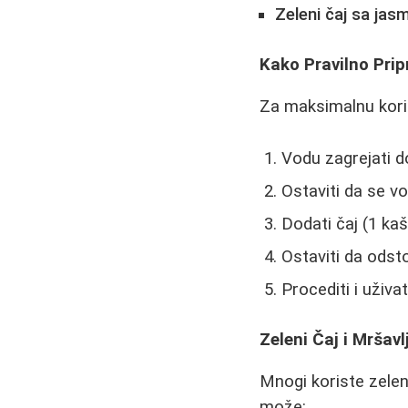
Zeleni čaj sa ja
Kako Pravilno Prip
Za maksimalnu korist
Vodu zagrejati d
Ostaviti da se v
Dodati čaj (1 kaš
Ostaviti da odst
Procediti i uživat
Zeleni Čaj i Mršavl
Mnogi koriste zelen
može: