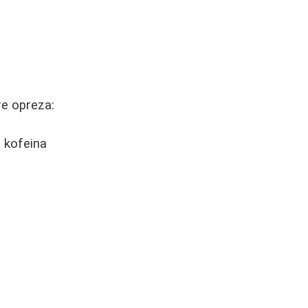
re opreza:
 kofeina