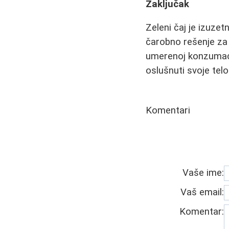
Zaključak
Zeleni čaj je izuze
čarobno rešenje za 
umerenoj konzumacij
oslušnuti svoje tel
Komentari
Vaše ime:
Vaš email:
Komentar: