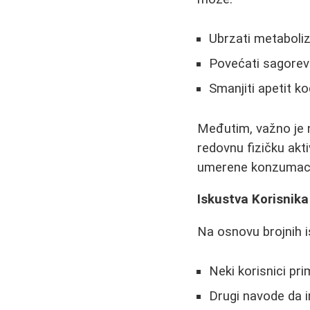
Ubrzati metaboli
Povećati sagorev
Smanjiti apetit ko
Međutim, važno je n
redovnu fizičku akt
umerene konzumacij
Iskustva Korisnika
Na osnovu brojnih is
Neki korisnici pr
Drugi navode da i