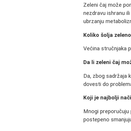
Zeleni čaj može po
nezdravu ishranu il
ubrzanju metaboliz
Koliko šolja zelen
Većina stručnjaka p
Da li zeleni čaj m
Da, zbog sadržaja 
dovesti do problem
Koji je najbolji n
Mnogi preporučuju 
postepeno smanjuju