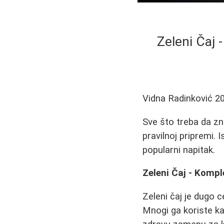
Zeleni Čaj 
Vidna Radinković
2
Sve što treba da zn
pravilnoj pripremi. 
popularni napitak.
Zeleni Čaj - Kompl
Zeleni čaj je dugo c
Mnogi ga koriste ka