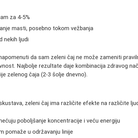
zam za 4-5%
anje masti, posebno tokom vežbanja
d nekih ljudi
apomenuti da sam zeleni čaj ne može zameniti praviln
ivnost. Najbolje rezultate daje kombinacija zdravog nač
e zelenog čaja (2-3 šolje dnevno).
kustava, zeleni čaj ima različite efekte na različite lju
imećuju poboljšanje koncentracije i veću energiju
m pomaže u održavanju linije