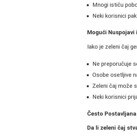
Mnogi ističu pobo
Neki korisnici pa
Mogući Nuspojavi 
Iako je zeleni čaj 
Ne preporučuje s
Osobe osetljive n
Zeleni čaj može s
Neki korisnici pr
Često Postavljana
Da li zeleni čaj s