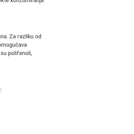
ekte konzumiranja
ina. Za razliku od
o omogućava
su polifenoli,
: