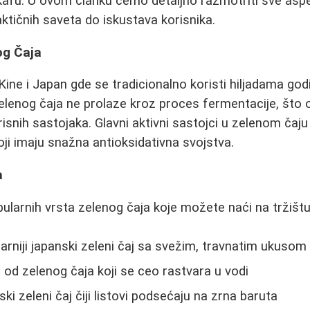
afu. U ovom članku ćemo detaljno razmotriti sve asp
aktičnih saveta do iskustava korisnika.
og Čaja
 Kine i Japan gde se tradicionalno koristi hiljadama god
 zelenog čaja ne prolaze kroz proces fermentacije, št
isnih sastojaka. Glavni aktivni sastojci u zelenom čaju 
oji imaju snažna antioksidativna svojstva.
a
pularnih vrsta zelenog čaja koje možete naći na tržištu
arniji japanski zeleni čaj sa svežim, travnatim ukusom
h od zelenog čaja koji se ceo rastvara u vodi
ski zeleni čaj čiji listovi podsećaju na zrna baruta