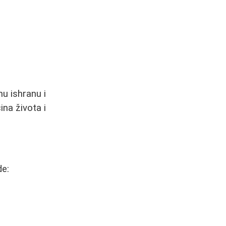
u ishranu i
ina života i
de: