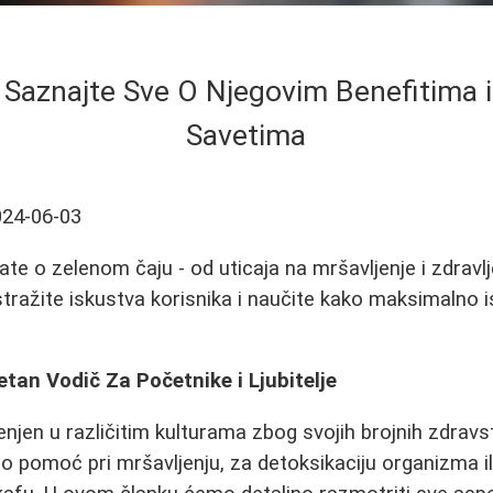
- Saznajte Sve O Njegovim Benefitima 
Savetima
024-06-03
ate o zelenom čaju - od uticaja na mršavljenje i zdravl
Istražite iskustva korisnika i naučite kako maksimalno is
etan Vodič Za Početnike i Ljubitelje
enjen u različitim kulturama zbog svojih brojnih zdravs
o pomoć pri mršavljenju, za detoksikaciju organizma i