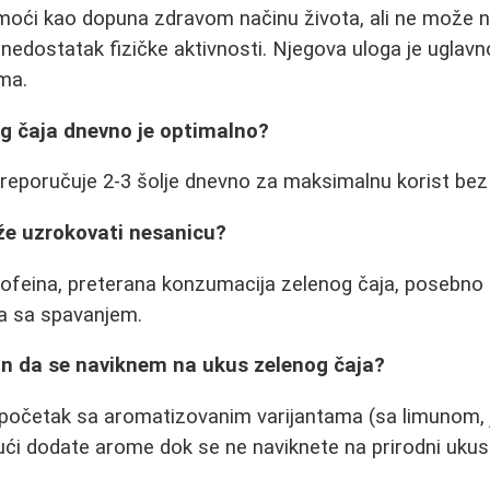
moći kao dopuna zdravom načinu života, ali ne može n
i nedostatak fizičke aktivnosti. Njegova uloga je ugla
ma.
og čaja dnevno je optimalno?
reporučuje 2-3 šolje dnevno za maksimalnu korist bez 
ože uzrokovati nesanicu?
kofeina, preterana konzumacija zelenog čaja, posebno
a sa spavanjem.
ačin da se naviknem na ukus zelenog čaja?
početak sa aromatizovanim varijantama (sa limunom,
ći dodate arome dok se ne naviknete na prirodni ukus