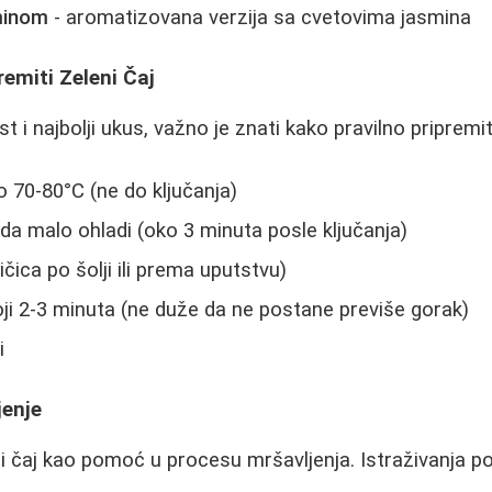
sminom
- aromatizovana verzija sa cvetovima jasmina
remiti Zeleni Čaj
 i najbolji ukus, važno je znati kako pravilno pripremiti
o 70-80°C (ne do ključanja)
oda malo ohladi (oko 3 minuta posle ključanja)
ičica po šolji ili prema uputstvu)
oji 2-3 minuta (ne duže da ne postane previše gorak)
i
jenje
i čaj kao pomoć u procesu mršavljenja. Istraživanja po