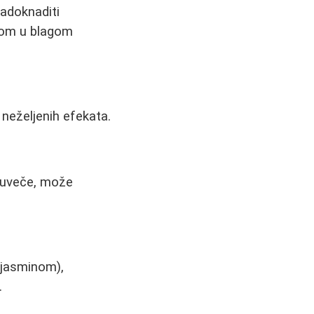
adoknaditi
vnom u blagom
neželjenih efekata.
 uveče, može
 jasminom),
.