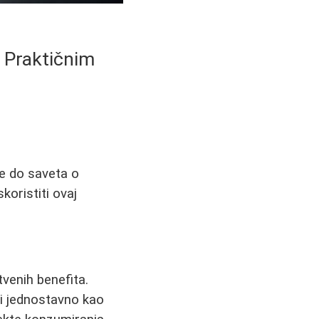
i Praktičnim
je do saveta o
koristiti ovaj
tvenih benefita.
li jednostavno kao