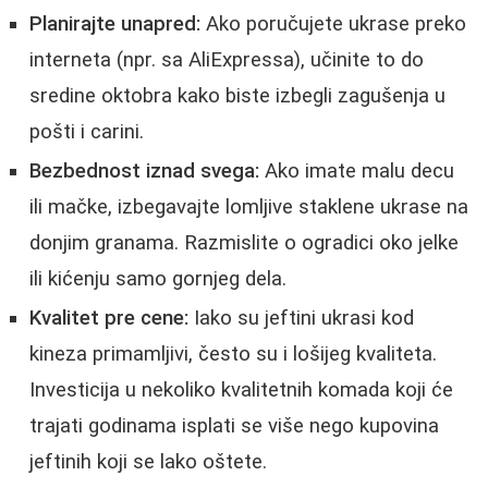
Planirajte unapred:
Ako poručujete ukrase preko
interneta (npr. sa AliExpressa), učinite to do
sredine oktobra kako biste izbegli zagušenja u
pošti i carini.
Bezbednost iznad svega:
Ako imate malu decu
ili mačke, izbegavajte lomljive staklene ukrase na
donjim granama. Razmislite o ogradici oko jelke
ili kićenju samo gornjeg dela.
Kvalitet pre cene:
Iako su jeftini ukrasi kod
kineza primamljivi, često su i lošijeg kvaliteta.
Investicija u nekoliko kvalitetnih komada koji će
trajati godinama isplati se više nego kupovina
jeftinih koji se lako oštete.