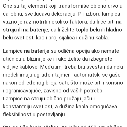
One su taj element koji transformiše obično drvo u
čarobnu, svetlucavu dekoraciju. Pri izboru lampica
važno je razmotriti nekoliko faktora: da li će biti
na
struju ili na baterije
, da li želite
toplo belu ili hladno
belu
svetlost, kao i broj sijalica i dužinu kabla.
Lampice
na baterije
su odlična opcija ako nemate
utičnicu u blizini jelke ili ako želite da izbegnete
vidljive kablove. Međutim, treba biti svestan da neki
modeli imaju ugrađen tajmer i automatski se gaše
nakon određenog broja sati, što može biti i korisno
i ograničavajuće, zavisno od vaših potreba.
Lampice
na struju
obično pružaju jaču i
konstantniju svetlost, a dužina kabla omogućava
fleksibilnost u postavljanju.