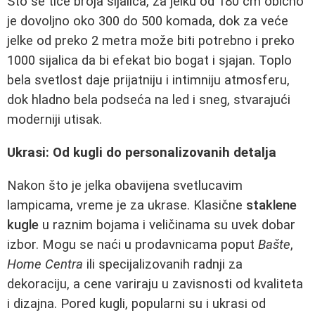
Što se tiče broja sijalica, za jelku od 180 cm obično
je dovoljno oko 300 do 500 komada, dok za veće
jelke od preko 2 metra može biti potrebno i preko
1000 sijalica da bi efekat bio bogat i sjajan. Toplo
bela svetlost daje prijatniju i intimniju atmosferu,
dok hladno bela podseća na led i sneg, stvarajući
moderniji utisak.
Ukrasi: Od kugli do personalizovanih detalja
Nakon što je jelka obavijena svetlucavim
lampicama, vreme je za ukrase. Klasične
staklene
kugle
u raznim bojama i veličinama su uvek dobar
izbor. Mogu se naći u prodavnicama poput
Bašte
,
Home Centra
ili specijalizovanih radnji za
dekoraciju, a cene variraju u zavisnosti od kvaliteta
i dizajna. Pored kugli, popularni su i ukrasi od