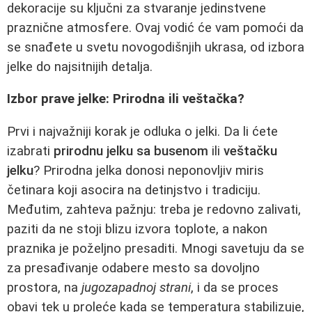
dekoracije su ključni za stvaranje jedinstvene
praznične atmosfere. Ovaj vodić će vam pomoći da
se snađete u svetu novogodišnjih ukrasa, od izbora
jelke do najsitnijih detalja.
Izbor prave jelke: Prirodna ili veštačka?
Prvi i najvažniji korak je odluka o jelki. Da li ćete
izabrati
prirodnu jelku sa busenom
ili
veštačku
jelku
? Prirodna jelka donosi neponovljiv miris
četinara koji asocira na detinjstvo i tradiciju.
Međutim, zahteva pažnju: treba je redovno zalivati,
paziti da ne stoji blizu izvora toplote, a nakon
praznika je poželjno presaditi. Mnogi savetuju da se
za presađivanje odabere mesto sa dovoljno
prostora, na
jugozapadnoj strani
, i da se proces
obavi tek u proleće kada se temperatura stabilizuje,