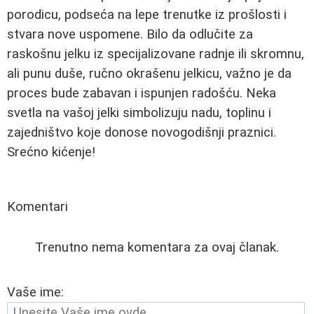
porodicu, podseća na lepe trenutke iz prošlosti i
stvara nove uspomene. Bilo da odlučite za
raskošnu jelku iz specijalizovane radnje ili skromnu,
ali punu duše, ručno okrašenu jelkicu, važno je da
proces bude zabavan i ispunjen radošću. Neka
svetla na vašoj jelki simbolizuju nadu, toplinu i
zajedništvo koje donose novogodišnji praznici.
Srećno kićenje!
Komentari
Trenutno nema komentara za ovaj članak.
Vaše ime: