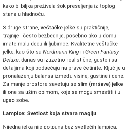
kako bi biljka preživela šok preseljenja iz toplog
stana u hladnoću.
S druge strane,
veštačke jelke
su praktičnije,
trajnije i često bezbednije, posebno ako u domu
imate malu decu ili ljubimce. Kvalitetne veštačke
jelke, kao što su
Nordmann King
ili
Green Fantasy
Deluxe
, danas su izuzetno realistične, guste i sa
detaljima koji podsećaju na prave četinite. Ključ je u
pronalaženju balansa između visine, gustine i cene.
Za manje prostore savetuju se
slim (mršave) jelke
ili one sa užim obimom, koje se mogu smestiti i u
ugao sobe.
Lampice: Svetlost koja stvara magiju
Nijedna jelka nije potpuna bez svetlećih lampica.