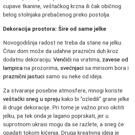
cupave tkanine, veštačkog krzna ili čak običnog
belog stolnjaka prebačenog preko postolja.
Dekoracija prostora: Šire od same jelke
Novogodišnja radost ne treba da stane na jelku.
Čitav dom može da udahne praznični duh kroz
dodatnu dekoraciju.
Venčići
na vratima,
zavese od
lampica
na prozorima,
svećnjaci
sa mirisom bora i
praznični jastuci
samo su neke od ideja.
Za stvaranje posebne atmosfere, mnogi koriste
veštački sneg u spreju
kako bi "ozledili" grane jelke
ili druge dekoracije. Pri tome je važno prvo okititi
jelku, pa tek onda je lagano poprskati, jer u
suprotnom ukrasi mogu da se razlete, a sneg će
opadati tokom kićenja. Druga kreativna ideja je