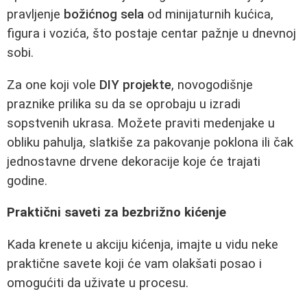
pravljenje
božićnog sela
od minijaturnih kućica,
figura i vozića, što postaje centar pažnje u dnevnoj
sobi.
Za one koji vole
DIY projekte
, novogodišnje
praznike prilika su da se oprobaju u izradi
sopstvenih ukrasa. Možete praviti medenjake u
obliku pahulja, slatkiše za pakovanje poklona ili čak
jednostavne drvene dekoracije koje će trajati
godine.
Praktični saveti za bezbrižno kićenje
Kada krenete u akciju kićenja, imajte u vidu neke
praktične savete koji će vam olakšati posao i
omogućiti da uživate u procesu.