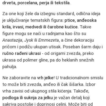
drveta, porcelana, perja ili tekstila
.
Za one koji žele da izbegnu standard, odlična ideja
je uključivanje tematskih figura:
ptice, anđeoska
krila, irvasi, medvedi ili čarobne kućice
. Takve
figure mogu se naći u radnjama kao što su
Anastazija
,
Jysk
ili
Emmezeta
, a čine dekoraciju
pričom i podižu ukupan utisak. Poseban šarm daju i
ručno rađeni ukrasi
- od origami zvezda, preko
ukrasa od polimer gline, pa do heklanih snežnih
pahulja.
Ne zaboravite na
vrh jelke
! U tradicionalnom smislu
to može biti zvezda, anđeo ili čak šišarka. Izbor
vrha zavisi od ukupnog stila kićenja. Takođe,
podloga ili suknja za jelku
je važan detalj koji
sakriva postolje i doprinosi celini. Može biti od