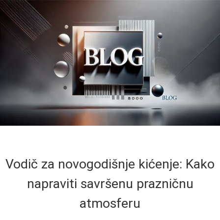
Vodič za novogodišnje kićenje: Kako
napraviti savršenu prazničnu
atmosferu