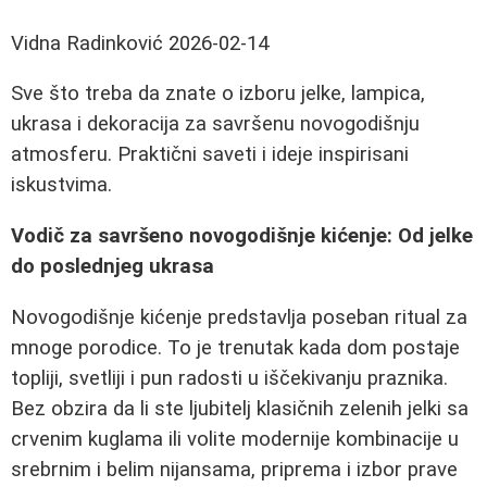
Vidna Radinković
2026-02-14
Sve što treba da znate o izboru jelke, lampica,
ukrasa i dekoracija za savršenu novogodišnju
atmosferu. Praktični saveti i ideje inspirisani
iskustvima.
Vodič za savršeno novogodišnje kićenje: Od jelke
do poslednjeg ukrasa
Novogodišnje kićenje predstavlja poseban ritual za
mnoge porodice. To je trenutak kada dom postaje
topliji, svetliji i pun radosti u iščekivanju praznika.
Bez obzira da li ste ljubitelj klasičnih zelenih jelki sa
crvenim kuglama ili volite modernije kombinacije u
srebrnim i belim nijansama, priprema i izbor prave