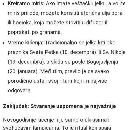
Kreiramo miris:
Ako imate veštačku jelku, a volite
miris prirode, možete koristiti eterična ulja bora
ili bocioka, koja možete staviti u difuzor ili
poprskati po granama.
Vreme kićenja:
Tradicionalno se jelka kiti oko
praznika Svete Petke (10. decembra) ili Sv. Nikole
(19. decembra), a skida se posle Bogojavljenja
(20. januara). Međutim, pravilo je da svako
porodično ustali svoj ritam koji im najviše
odgovara.
Zaključak: Stvaranje uspomena je najvažnije
Novogodišnje kićenje nije samo o ukrasima i
svetlucavim lampicama. To je ritual koji spaja