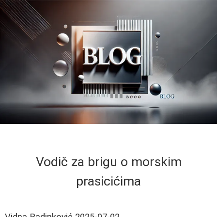
Vodič za brigu o morskim
prasicićima
Vidna Radinković
2025-07-02