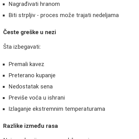
Nagrađivati hranom
Biti strpljiv - proces može trajati nedeljama
Česte greške u nezi
Šta izbegavati:
Premali kavez
Preterano kupanje
Nedostatak sena
Previše voća u ishrani
Izlaganje ekstremnim temperaturama
Razlike između rasa