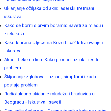
Uklanjanje ožiljaka od akni: laserski tretmani i
iskustva
Kako se boriti s prvim borama: Saveti za mladu i
zrelu kožu
Kako Ishrana Utječe na Kožu Lica? Istraživanje i
Iskustva
Akne i fleke na licu: Kako pronaći uzrok i rešiti
problem
Škljocanje zglobova - uzroci, simptomi i kada
postaje problem
Radiotalasno skidanje mladeža i bradavica u
Beogradu - Iskustva i saveti
Depilacija šećerom - Drevna tehnika koja se vraća