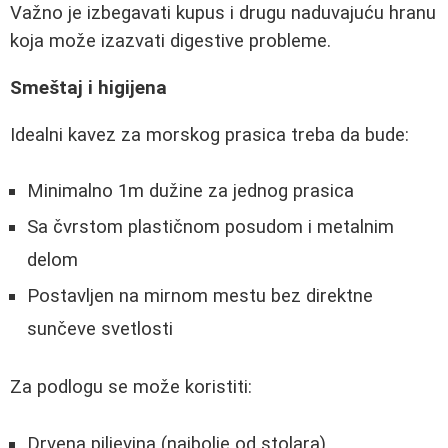
Važno je izbegavati kupus i drugu naduvajuću hranu
koja može izazvati digestive probleme.
Smeštaj i higijena
Idealni kavez za morskog prasica treba da bude:
Minimalno 1m dužine za jednog prasica
Sa čvrstom plastičnom posudom i metalnim
delom
Postavljen na mirnom mestu bez direktne
sunčeve svetlosti
Za podlogu se može koristiti:
Drvena piljevina (najbolje od stolara)