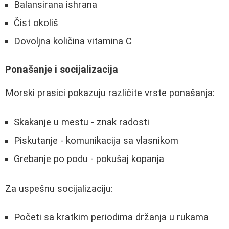
Balansirana ishrana
Čist okoliš
Dovoljna količina vitamina C
Ponašanje i socijalizacija
Morski prasici pokazuju različite vrste ponašanja:
Skakanje u mestu - znak radosti
Piskutanje - komunikacija sa vlasnikom
Grebanje po podu - pokušaj kopanja
Za uspešnu socijalizaciju:
Početi sa kratkim periodima držanja u rukama