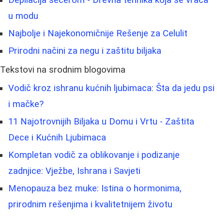
u modu
Najbolje i Najekonomičnije Rešenje za Celulit
Prirodni načini za negu i zaštitu biljaka
Tekstovi na srodnim blogovima
Vodič kroz ishranu kućnih ljubimaca: Šta da jedu psi
i mačke?
11 Najotrovnijih Biljaka u Domu i Vrtu - Zaštita
Dece i Kućnih Ljubimaca
Kompletan vodič za oblikovanje i podizanje
zadnjice: Vježbe, Ishrana i Savjeti
Menopauza bez muke: Istina o hormonima,
prirodnim rešenjima i kvalitetnijem životu