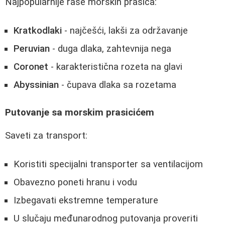
Najpopularnije rase morskih prasica:
Kratkodlaki
- najčešći, lakši za održavanje
Peruvian
- duga dlaka, zahtevnija nega
Coronet
- karakteristična rozeta na glavi
Abyssinian
- čupava dlaka sa rozetama
Putovanje sa morskim prasicićem
Saveti za transport:
Koristiti specijalni transporter sa ventilacijom
Obavezno poneti hranu i vodu
Izbegavati ekstremne temperature
U slučaju međunarodnog putovanja proveriti