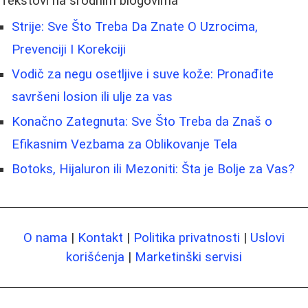
Tekstovi na srodnim blogovima
Strije: Sve Što Treba Da Znate O Uzrocima,
Prevenciji I Korekciji
Vodič za negu osetljive i suve kože: Pronađite
savršeni losion ili ulje za vas
Konačno Zategnuta: Sve Što Treba da Znaš o
Efikasnim Vezbama za Oblikovanje Tela
Botoks, Hijaluron ili Mezoniti: Šta je Bolje za Vas?
O nama
|
Kontakt
|
Politika privatnosti
|
Uslovi
korišćenja
|
Marketinški servisi