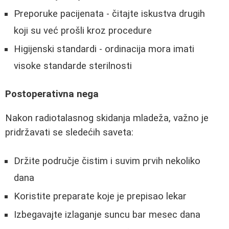
Preporuke pacijenata - čitajte iskustva drugih
koji su već prošli kroz procedure
Higijenski standardi - ordinacija mora imati
visoke standarde sterilnosti
Postoperativna nega
Nakon radiotalasnog skidanja mladeža, važno je
pridržavati se sledećih saveta:
Držite područje čistim i suvim prvih nekoliko
dana
Koristite preparate koje je prepisao lekar
Izbegavajte izlaganje suncu bar mesec dana