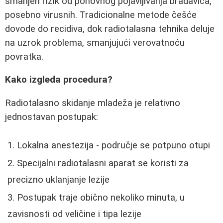
smanjen rizik od ponovnog pojavljivanja bradavica,
posebno virusnih. Tradicionalne metode češće
dovode do recidiva, dok radiotalasna tehnika deluje
na uzrok problema, smanjujući verovatnoću
povratka.
Kako izgleda procedura?
Radiotalasno skidanje mladeža je relativno
jednostavan postupak:
Lokalna anestezija - područje se potpuno otupi
Specijalni radiotalasni aparat se koristi za
precizno uklanjanje lezije
Postupak traje obično nekoliko minuta, u
zavisnosti od veličine i tipa lezije