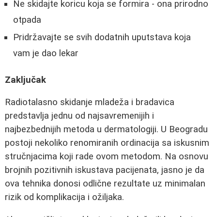
Ne skidajte koricu koja se formira - ona prirodno
otpada
Pridržavajte se svih dodatnih uputstava koja
vam je dao lekar
Zaključak
Radiotalasno skidanje mladeža i bradavica
predstavlja jednu od najsavremenijih i
najbezbednijih metoda u dermatologiji. U Beogradu
postoji nekoliko renomiranih ordinacija sa iskusnim
stručnjacima koji rade ovom metodom. Na osnovu
brojnih pozitivnih iskustava pacijenata, jasno je da
ova tehnika donosi odlične rezultate uz minimalan
rizik od komplikacija i ožiljaka.