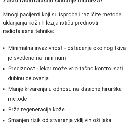
Zašto radiotalasno skidanje mladeža?
Mnogi pacijenti koji su isprobali različite metode
uklanjanja kožnih lezija ističu prednosti
radiotalasne tehnike:
Minimalna invazivnost - oštećenje okolnog tkiva
je svedeno na minimum
Preciznost - lekar može vrlo tačno kontrolisati
dubinu delovanja
Manje krvarenja u odnosu na klasične hirurške
metode
Brža regeneracija kože
Smanjen rizik od stvaranja vidljivih ožiljaka