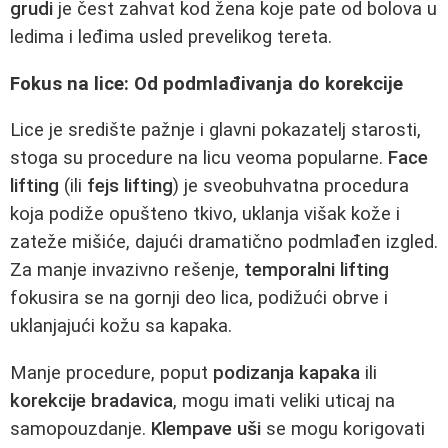
grudi
je čest zahvat kod žena koje pate od bolova u
ledima i leđima usled prevelikog tereta.
Fokus na lice: Od podmlađivanja do korekcije
Lice je središte pažnje i glavni pokazatelj starosti,
stoga su procedure na licu veoma popularne.
Face
lifting
(ili
fejs lifting
) je sveobuhvatna procedura
koja podiže opušteno tkivo, uklanja višak kože i
zateže mišiće, dajući dramatično podmlađen izgled.
Za manje invazivno rešenje,
temporalni lifting
fokusira se na gornji deo lica, podižući obrve i
uklanjajući kožu sa kapaka.
Manje procedure, poput
podizanja kapaka
ili
korekcije bradavica
, mogu imati veliki uticaj na
samopouzdanje.
Klempave uši
se mogu korigovati