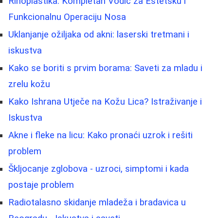
Rinoplastika: Kompletan Vodič za Estetsku i
Funkcionalnu Operaciju Nosa
Uklanjanje ožiljaka od akni: laserski tretmani i
iskustva
Kako se boriti s prvim borama: Saveti za mladu i
zrelu kožu
Kako Ishrana Utječe na Kožu Lica? Istraživanje i
Iskustva
Akne i fleke na licu: Kako pronaći uzrok i rešiti
problem
Škljocanje zglobova - uzroci, simptomi i kada
postaje problem
Radiotalasno skidanje mladeža i bradavica u