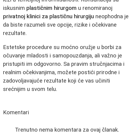
iskusnim
plastičnim hirurgom
u renomiranoj
privatnoj klinici za plastičnu hirurgiju
neophodna je
da biste razumeli sve opcije, rizike i očekivane
rezultate.
Estetske procedure su moćno oružje u borbi za
očuvanje mladosti i samopouzdanja, ali važno je
pristupiti im odgovorno. Sa pravim stručnjacima i
realnim očekivanjima, možete postići prirodne i
zadovoljavajuće rezultate koji će vas učiniti
srećnijim u svom telu.
Komentari
Trenutno nema komentara za ovaj članak.