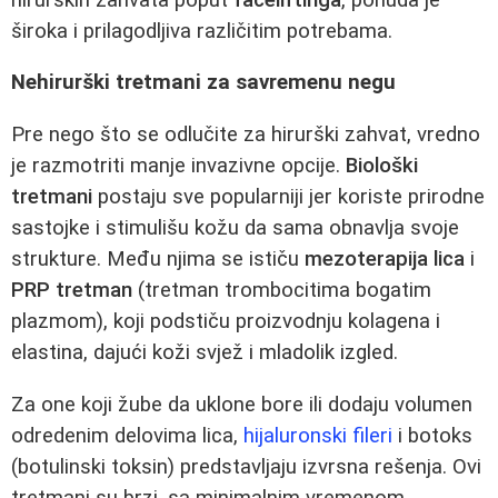
široka i prilagodljiva različitim potrebama.
Nehirurški tretmani za savremenu negu
Pre nego što se odlučite za hirurški zahvat, vredno
je razmotriti manje invazivne opcije.
Biološki
tretmani
postaju sve popularniji jer koriste prirodne
sastojke i stimulišu kožu da sama obnavlja svoje
strukture. Među njima se ističu
mezoterapija lica
i
PRP tretman
(tretman trombocitima bogatim
plazmom), koji podstiču proizvodnju kolagena i
elastina, dajući koži svjež i mladolik izgled.
Za one koji žube da uklone bore ili dodaju volumen
odredenim delovima lica,
hijaluronski fileri
i botoks
(botulinski toksin) predstavljaju izvrsna rešenja. Ovi
tretmani su brzi, sa minimalnim vremenom