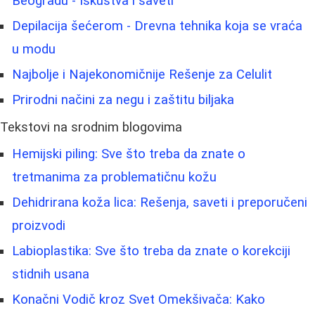
Beogradu - Iskustva i saveti
Depilacija šećerom - Drevna tehnika koja se vraća
u modu
Najbolje i Najekonomičnije Rešenje za Celulit
Prirodni načini za negu i zaštitu biljaka
Tekstovi na srodnim blogovima
Hemijski piling: Sve što treba da znate o
tretmanima za problematičnu kožu
Dehidrirana koža lica: Rešenja, saveti i preporučeni
proizvodi
Labioplastika: Sve što treba da znate o korekciji
stidnih usana
Konačni Vodič kroz Svet Omekšivača: Kako