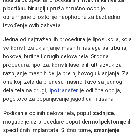
plastičnu hirurgiju
pruža stručno osoblje i
opremljene prostorije neophodne za bezbedno
izvođenje ovih zahvata.
Jedna od najtraženijih procedura je liposukcija, koja
se koristi za uklanjanje masnih naslaga sa trbuha,
bokova, butina i drugih delova tela. Srodna
procedura, lipoliza, koristi lasere ili ultrazvuk za
razbijanje masnih ćelija pre njihovog uklanjanja. Za
one koji žele da prenesu masno tkivo sa jednog
dela tela na drugi,
lipotransfer
je odlična opcija,
pogotovo za popunjavanje jagodica ili usana.
Podizanje oblinih delova tela, poput
zadnjice
,
moguće je uz procedure poput
dermolipektomije
ili
specifičnih implantata. Slično tome,
smanjenje