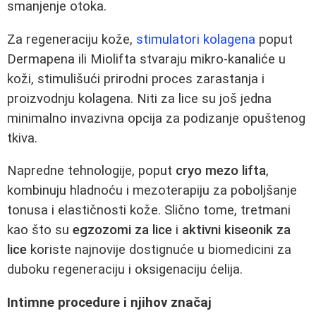
smanjenje otoka.
Za regeneraciju kože,
stimulatori kolagena
poput
Dermapena ili Miolifta stvaraju mikro-kanaliće u
koži, stimulišući prirodni proces zarastanja i
proizvodnju kolagena. Niti za lice su još jedna
minimalno invazivna opcija za podizanje opuštenog
tkiva.
Napredne tehnologije, poput
cryo mezo lifta
,
kombinuju hladnoću i mezoterapiju za poboljšanje
tonusa i elastičnosti kože. Slično tome, tretmani
kao što su
egzozomi za lice
i
aktivni kiseonik za
lice
koriste najnovije dostignuće u biomedicini za
duboku regeneraciju i oksigenaciju ćelija.
Intimne procedure i njihov značaj