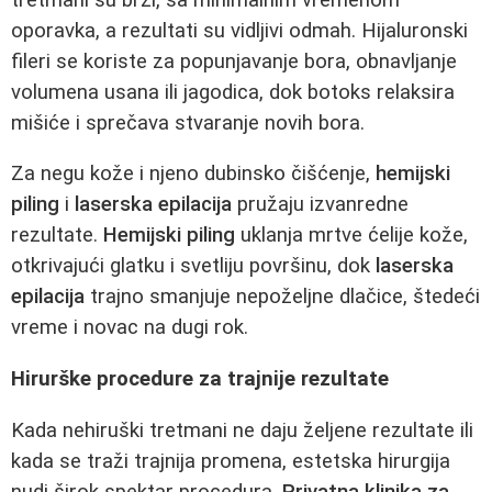
oporavka, a rezultati su vidljivi odmah. Hijaluronski
fileri se koriste za popunjavanje bora, obnavljanje
volumena usana ili jagodica, dok botoks relaksira
mišiće i sprečava stvaranje novih bora.
Za negu kože i njeno dubinsko čišćenje,
hemijski
piling
i
laserska epilacija
pružaju izvanredne
rezultate.
Hemijski piling
uklanja mrtve ćelije kože,
otkrivajući glatku i svetliju površinu, dok
laserska
epilacija
trajno smanjuje nepoželjne dlačice, štedeći
vreme i novac na dugi rok.
Hirurške procedure za trajnije rezultate
Kada nehiruški tretmani ne daju željene rezultate ili
kada se traži trajnija promena, estetska hirurgija
nudi širok spektar procedura.
Privatna klinika za