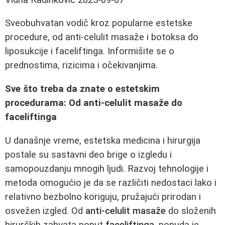
Sveobuhvatan vodič kroz popularne estetske
procedure, od anti-celulit masaže i botoksa do
liposukcije i faceliftinga. Informišite se o
prednostima, rizicima i očekivanjima.
Sve što treba da znate o estetskim
procedurama: Od anti-celulit masaže do
faceliftinga
U današnje vreme, estetska medicina i hirurgija
postale su sastavni deo brige o izgledu i
samopouzdanju mnogih ljudi. Razvoj tehnologije i
metoda omogućio je da se različiti nedostaci lako i
relativno bezbolno koriguju, pružajući prirodan i
osvežen izgled. Od
anti-celulit masaže
do složenih
hirurških zahvata poput
faceliftinga
, ponuda je