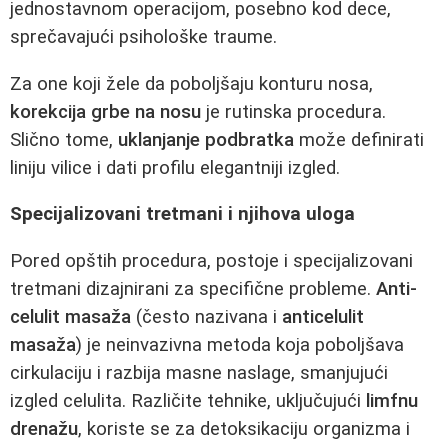
jednostavnom operacijom, posebno kod dece,
sprečavajući psihološke traume.
Za one koji žele da poboljšaju konturu nosa,
korekcija grbe na nosu
je rutinska procedura.
Slično tome,
uklanjanje podbratka
može definirati
liniju vilice i dati profilu elegantniji izgled.
Specijalizovani tretmani i njihova uloga
Pored opštih procedura, postoje i specijalizovani
tretmani dizajnirani za specifične probleme.
Anti-
celulit masaža
(često nazivana i
anticelulit
masaža
) je neinvazivna metoda koja poboljšava
cirkulaciju i razbija masne naslage, smanjujući
izgled celulita. Različite tehnike, uključujući
limfnu
drenažu
, koriste se za detoksikaciju organizma i