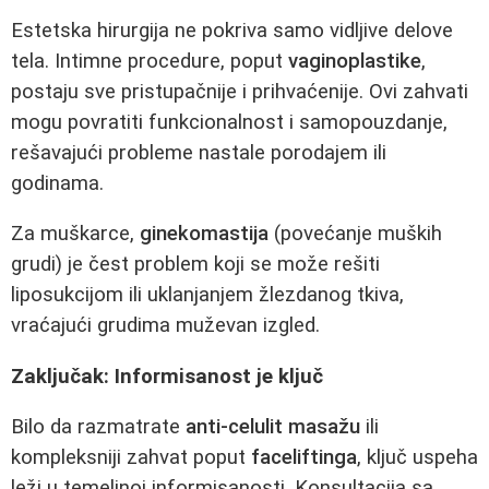
Estetska hirurgija ne pokriva samo vidljive delove
tela. Intimne procedure, poput
vaginoplastike
,
postaju sve pristupačnije i prihvaćenije. Ovi zahvati
mogu povratiti funkcionalnost i samopouzdanje,
rešavajući probleme nastale porodajem ili
godinama.
Za muškarce,
ginekomastija
(povećanje muških
grudi) je čest problem koji se može rešiti
liposukcijom ili uklanjanjem žlezdanog tkiva,
vraćajući grudima muževan izgled.
Zaključak: Informisanost je ključ
Bilo da razmatrate
anti-celulit masažu
ili
kompleksniji zahvat poput
faceliftinga
, ključ uspeha
leži u temeljnoj informisanosti. Konsultacija sa