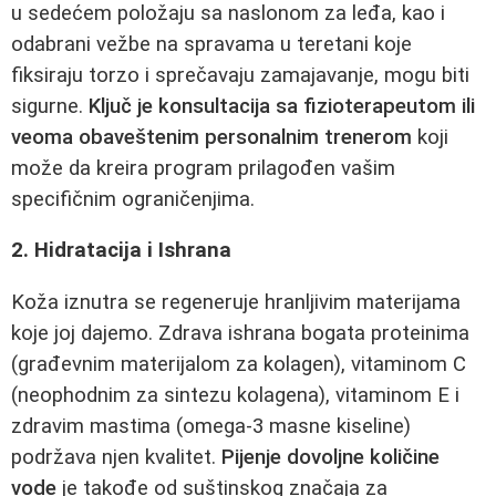
u sedećem položaju sa naslonom za leđa, kao i
odabrani vežbe na spravama u teretani koje
fiksiraju torzo i sprečavaju zamajavanje, mogu biti
sigurne.
Ključ je konsultacija sa fizioterapeutom ili
veoma obaveštenim personalnim trenerom
koji
može da kreira program prilagođen vašim
specifičnim ograničenjima.
2. Hidratacija i Ishrana
Koža iznutra se regeneruje hranljivim materijama
koje joj dajemo. Zdrava ishrana bogata proteinima
(građevnim materijalom za kolagen), vitaminom C
(neophodnim za sintezu kolagena), vitaminom E i
zdravim mastima (omega-3 masne kiseline)
podržava njen kvalitet.
Pijenje dovoljne količine
vode
je takođe od suštinskog značaja za