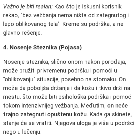
Važno je biti realan:
Kao što je iskusni korisnik
rekao, "bez vežbanja nema ništa od zategnutog i
lepo oblikovanog tela". Kreme su podrška, a ne
glavno rešenje.
4. Nosenje Steznika (Pojasa)
Nosenje steznika, slično onom nakon porođaja,
može pružiti privremenu podršku i pomoći u
"oblikovanju" situacije, posebno na stomaku. On
može da poboljša držanje i da kožu i tkivo drži na
mestu, što može biti psihološka podrška i pomoć
tokom intenzivnijeg vežbanja. Međutim,
on neće
trajno zategnuti opuštenu kožu
. Kada ga skinete,
stanje će se vratiti. Njegova uloga je više u podršci
nego u lečenju.