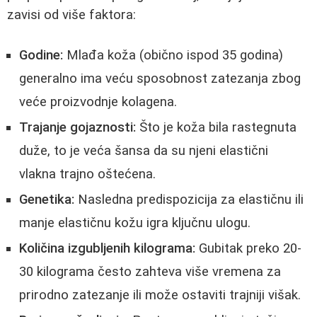
zavisi od više faktora:
Godine:
Mlađa koža (obično ispod 35 godina)
generalno ima veću sposobnost zatezanja zbog
veće proizvodnje kolagena.
Trajanje gojaznosti:
Što je koža bila rastegnuta
duže, to je veća šansa da su njeni elastični
vlakna trajno oštećena.
Genetika:
Nasledna predispozicija za elastičnu ili
manje elastičnu kožu igra ključnu ulogu.
Količina izgubljenih kilograma:
Gubitak preko 20-
30 kilograma često zahteva više vremena za
prirodno zatezanje ili može ostaviti trajniji višak.