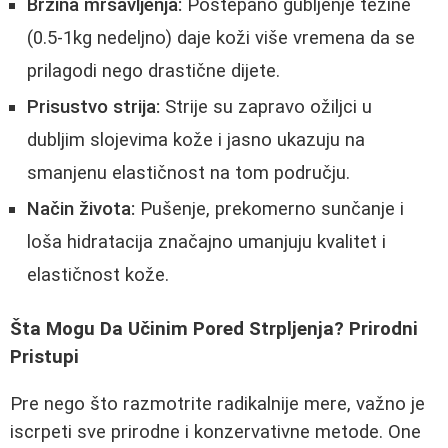
Brzina mršavljenja:
Postepano gubljenje težine
(0.5-1kg nedeljno) daje koži više vremena da se
prilagodi nego drastične dijete.
Prisustvo strija:
Strije su zapravo ožiljci u
dubljim slojevima kože i jasno ukazuju na
smanjenu elastičnost na tom području.
Način života:
Pušenje, prekomerno sunčanje i
loša hidratacija značajno umanjuju kvalitet i
elastičnost kože.
Šta Mogu Da Učinim Pored Strpljenja? Prirodni
Pristupi
Pre nego što razmotrite radikalnije mere, važno je
iscrpeti sve prirodne i konzervativne metode. One