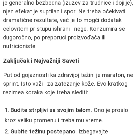
je generalno bezbedna (izuzev za trudnice i dojilje),
njen efekat je suptilan i spor. Ne treba očekivati
dramatične rezultate, već je to mogći dodatak
celovitom pristupu ishrani i nege. Konzumira se
dugoročno, po preporuci proizvođača ili
nutricioniste.
Zaključak i Najvažniji Saveti
Put od gojaznosti ka zdravijoj težini je maraton, ne
sprint. Isto važi i za zatezanje kože. Evo kratkog
rezimea koraka koje treba slediti:
Budite strpljivi sa svojim telom.
Ono je prošlo
kroz veliku promenu i treba mu vreme.
Gubite težinu postepano.
Izbegavajte