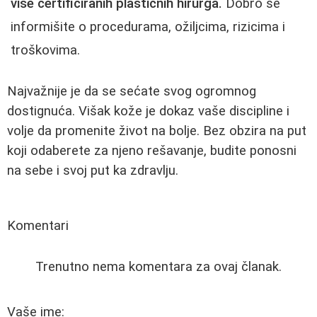
više certificiranih plastičnih hirurga.
Dobro se
informišite o procedurama, ožiljcima, rizicima i
troškovima.
Najvažnije je da se sećate svog ogromnog
dostignuća. Višak kože je dokaz vaše discipline i
volje da promenite život na bolje. Bez obzira na put
koji odaberete za njeno rešavanje, budite ponosni
na sebe i svoj put ka zdravlju.
Komentari
Trenutno nema komentara za ovaj članak.
Vaše ime: