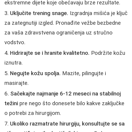
ekstremne dijete koje obećavaju brze rezultate.
Uključite trening snage.
Izgradnja mišića je ključ
za zategnutiji izgled. Pronađite vežbe bezbedne
za vaša zdravstvena ograničenja uz stručno
vodstvo.
Hidrirajte se i hranite kvalitetno.
Podržite kožu
iznutra.
Negujte kožu spolja.
Mazite, pilingujte i
masirajte.
Sačekajte najmanje 6-12 meseci na stabilnoj
težini
pre nego što donesete bilo kakve zaključke
o potrebi za hirurgijom.
Ukoliko razmatrate hirurgiju, konsultujte se sa