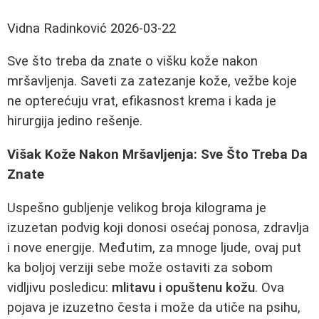
Vidna Radinković
2026-03-22
Sve što treba da znate o višku kože nakon
mršavljenja. Saveti za zatezanje kože, vežbe koje
ne opterećuju vrat, efikasnost krema i kada je
hirurgija jedino rešenje.
Višak Kože Nakon Mršavljenja: Sve Što Treba Da
Znate
Uspešno gubljenje velikog broja kilograma je
izuzetan podvig koji donosi osećaj ponosa, zdravlja
i nove energije. Međutim, za mnoge ljude, ovaj put
ka boljoj verziji sebe može ostaviti za sobom
vidljivu posledicu:
mlitavu i opuštenu kožu
. Ova
pojava je izuzetno česta i može da utiče na psihu,