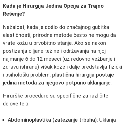
Kada je Hirurgija Jedina Opcija za Trajno
Rešenje?
Nažalost, kada je došlo do značajnog gubitka
elastičnosti, prirodne metode često ne mogu da
vrate kožu u prvobitno stanje. Ako se nakon
postizanja ciljane težine i održavanja na njoj
najmanje 6 do 12 meseci (uz redovno vežbanje i
zdravu ishranu) višak kože i dalje predstavlja fizički
i psihološki problem,
plastična hirurgija postaje
jedina metoda za njegovo potpuno uklanjanje
.
Hirurške procedure su specifične za različite
delove tela:
Abdominoplastika (zatezanje trbuha):
Uklanja