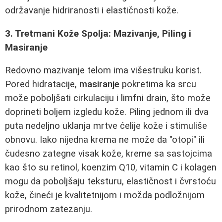
održavanje hidriranosti i elastičnosti kože.
3. Tretmani Kože Spolja: Mazivanje, Piling i
Masiranje
Redovno mazivanje telom ima višestruku korist.
Pored hidratacije,
masiranje
pokretima ka srcu
može poboljšati cirkulaciju i limfni drain, što može
doprineti boljem izgledu kože. Piling jednom ili dva
puta nedeljno uklanja mrtve ćelije kože i stimuliše
obnovu. Iako nijedna krema ne može da "otopi" ili
čudesno zategne visak kože, kreme sa sastojcima
kao što su retinol, koenzim Q10, vitamin C i kolagen
mogu da poboljšaju teksturu, elastičnost i čvrstoću
kože, čineći je kvalitetnijom i možda podložnijom
prirodnom zatezanju.