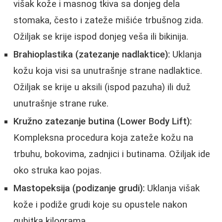
višak kože i masnog tkiva sa donjeg dela
stomaka, često i zateže mišiće trbušnog zida.
Ožiljak se krije ispod donjeg veša ili bikinija.
Brahioplastika (zatezanje nadlaktice):
Uklanja
kožu koja visi sa unutrašnje strane nadlaktice.
Ožiljak se krije u aksili (ispod pazuha) ili duž
unutrašnje strane ruke.
Kružno zatezanje butina (Lower Body Lift):
Kompleksna procedura koja zateže kožu na
trbuhu, bokovima, zadnjici i butinama. Ožiljak ide
oko struka kao pojas.
Mastopeksija (podizanje grudi):
Uklanja višak
kože i podiže grudi koje su opustele nakon
gubitka kilograma.