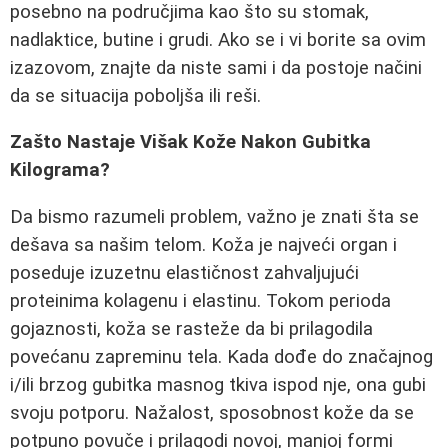
posebno na područjima kao što su stomak,
nadlaktice, butine i grudi. Ako se i vi borite sa ovim
izazovom, znajte da niste sami i da postoje načini
da se situacija poboljša ili reši.
Zašto Nastaje Višak Kože Nakon Gubitka
Kilograma?
Da bismo razumeli problem, važno je znati šta se
dešava sa našim telom. Koža je najveći organ i
poseduje izuzetnu elastičnost zahvaljujući
proteinima kolagenu i elastinu. Tokom perioda
gojaznosti, koža se rasteže da bi prilagodila
povećanu zapreminu tela. Kada dođe do značajnog
i/ili brzog gubitka masnog tkiva ispod nje, ona gubi
svoju potporu. Nažalost, sposobnost kože da se
potpuno povuče i prilagodi novoj, manjoj formi