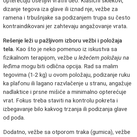
opterećuju osetljivi vratni deo. Klasični sklekovi,
dizanje tegova iza glave ili iznad nje, vežbe za
ramena i trbušnjake sa podizanjem trupa su često
kontraindikovani jer zahtevaju angažovanje vrata.
Rešenje leži u pažljivom izboru vežbi i položaja
tela.
Kao što je neko pomenuo iz iskustva sa
fizikalnom terapijom, vežbe
u ležećem položaju na
leđima
mogu biti odlična opcija. Rad sa malim
tegovima (1-2 kg) u ovom položaju, podizanje ruku
ka plafonu ili lagano razvlačenje u stranu, angažuje
nadlaktice i prsne mišiće a minimalno opterećuje
vrat. Fokus treba staviti na kontrolu pokreta i
izbegavanje bilo kakvog trzanja ili podizanja glave
od poda.
Dodatno, vežbe sa otporom traka (gumica), vežbe