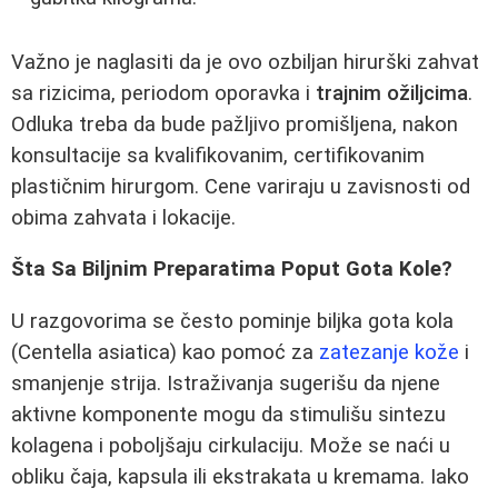
Važno je naglasiti da je ovo ozbiljan hirurški zahvat
sa rizicima, periodom oporavka i
trajnim ožiljcima
.
Odluka treba da bude pažljivo promišljena, nakon
konsultacije sa kvalifikovanim, certifikovanim
plastičnim hirurgom. Cene variraju u zavisnosti od
obima zahvata i lokacije.
Šta Sa Biljnim Preparatima Poput Gota Kole?
U razgovorima se često pominje biljka gota kola
(Centella asiatica) kao pomoć za
zatezanje kože
i
smanjenje strija. Istraživanja sugerišu da njene
aktivne komponente mogu da stimulišu sintezu
kolagena i poboljšaju cirkulaciju. Može se naći u
obliku čaja, kapsula ili ekstrakata u kremama. Iako