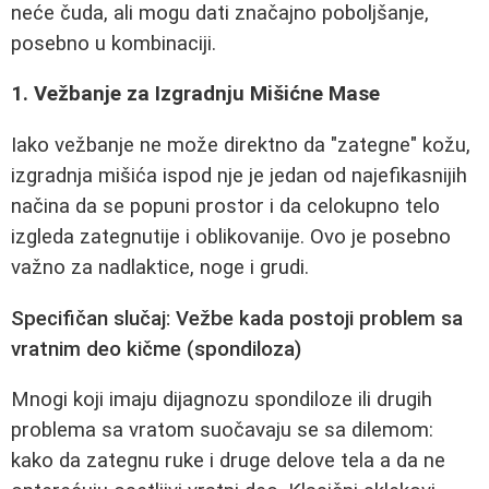
neće čuda, ali mogu dati značajno poboljšanje,
posebno u kombinaciji.
1. Vežbanje za Izgradnju Mišićne Mase
Iako vežbanje ne može direktno da "zategne" kožu,
izgradnja mišića ispod nje je jedan od najefikasnijih
načina da se popuni prostor i da celokupno telo
izgleda zategnutije i oblikovanije. Ovo je posebno
važno za nadlaktice, noge i grudi.
Specifičan slučaj: Vežbe kada postoji problem sa
vratnim deo kičme (spondiloza)
Mnogi koji imaju dijagnozu spondiloze ili drugih
problema sa vratom suočavaju se sa dilemom:
kako da zategnu ruke i druge delove tela a da ne