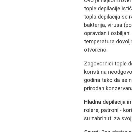
Ovo je najkontroverz
tople depilacije isti
topla depilacija se
bakterija, virusa (po
opravdan i ozbiljan
temperatura dovoljn
otvoreno.
Zagovornici tople de
koristi na neodgovo
godina tako da se n
prirodan konzervan
Hladna depilacija
im
rolere, patroni - ko
su zabrinuti za svoj