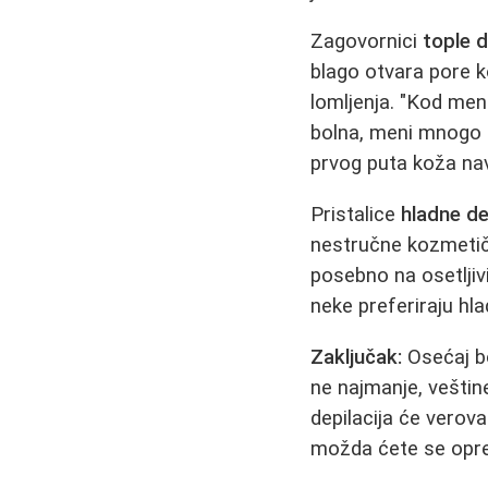
Zagovornici
tople d
blago otvara pore k
lomljenja. "Kod mene
bolna, meni mnogo m
prvog puta koža navi
Pristalice
hladne de
nestručne kozmetiča
posebno na osetljivi
neke preferiraju hl
Zaključak:
Osećaj bol
ne najmanje, veštine
depilacija će verova
možda ćete se opred