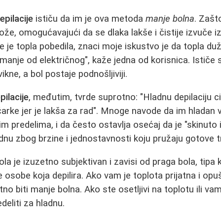
epilacije
ističu da im je ova metoda
manje bolna
. Zašt
ože, omogućavajući da se dlaka lakše i čistije izvuče i
 je topla pobedila, znaci moje iskustvo je da topla duže 
anje od električnog", kaže jedna od korisnica. Ističe
kne, a bol postaje podnošljiviji.
pilacije
, međutim, tvrde suprotno: "Hladnu depilaciju c
rke jer je lakša za rad". Mnoge navode da im hladan v
m predelima, i da često ostavlja osećaj da je "skinuto i
adnu zbog brzine i jednostavnosti koju pružaju gotove t
a je izuzetno subjektivan i zavisi od praga bola, tipa k
 osobe koja depilira. Ako vam je toplota prijatna i opu
tno biti manje bolna. Ako ste osetljivi na toplotu ili va
eliti za hladnu.