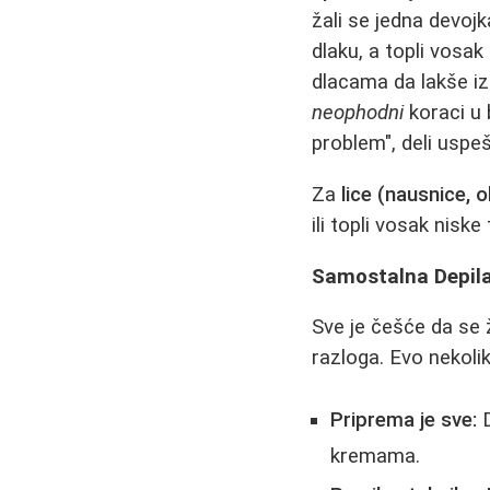
žali se jedna devojk
dlaku, a topli vosak
dlacama da lakše i
neophodni
koraci u 
problem", deli uspe
Za
lice (nausnice, 
ili topli vosak nisk
Samostalna Depila
Sve je češće da se ž
razloga. Evo nekolik
Priprema je sve:
D
kremama.