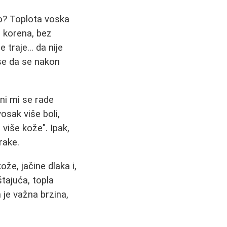
o? Toplota voska
z korena, bez
traje... da nije
 se da se nakon
ini mi se rade
osak više boli,
 više kože". Ipak,
rake.
ože, jačine dlaka i,
štajuća, topla
m je važna brzina,