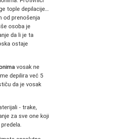
lonima. Protivnici
e tople depilacije...
ah od prenošenja
više osoba je
je da li je ta
oska ostaje
lonima
vosak ne
me depilira već 5
stiču da je vosak
rijali - trake,
anje za sve one koji
 predela.