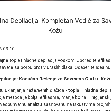
dna Depilacija: Kompletan Vodič za Sa
Kožu
6-03-10
ne tople i hladne depilacije voskom. Uporedite efikasno
 savete za borbu protiv uraslih dlaka. Odaberite idealn
epilacija: Konačno Rešenje za Savršeno Glatku Kož
tu uklanjanja nežeљenih dlačica -
topla ili hladna depi
oja metoda je bolja, efikasnija, manje bolna ili higijenski
sveobuhvatnu analizu zasnovanu na iskustvima brojnih 