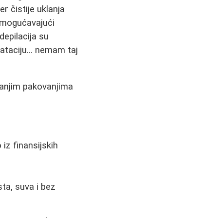
r čistije uklanja
i omogućavajući
epilacija su
ataciju... nemam taj
manjim pakovanjima
 iz finansijskih
sta, suva i bez