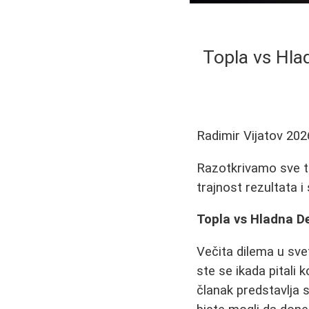
Topla vs Hla
Radimir Vijatov
202
Razotkrivamo sve taj
trajnost rezultata i
Topla vs Hladna D
Večita dilema u sve
ste se ikada pitali k
članak predstavlja 