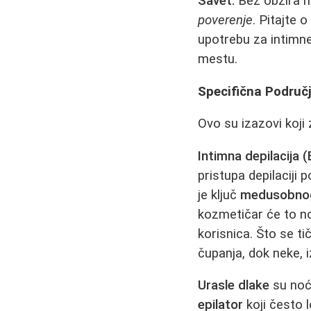
Savet:
Bez obzira na
poverenje
. Pitajte 
upotrebu za intimne
mestu.
Specifična Područja
Ovo su izazovi koji
Intimna depilacija (
pristupa depilaciji
je ključ
medusobnog 
kozmetičar će to nor
korisnica. Što se t
čupanja, dok neke, iz
Urasle dlake
su noćn
epilator
koji često 