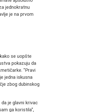
g imate
apsolutno
 za jednokratnu
avlje je na prvom
 kako se uopšte
kustva pokazuju da
zmetičarke. "Pravi
uje jedna iskusna
učje zbog dubinskog
da je glavni krivac
am ga koristila",