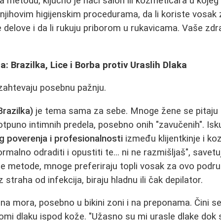
 metodu, ključno je naći salon ili kozmetičara u koje
o njihovim higijenskim procedurama, da li koriste vosak
 delove i da li rukuju priborom u rukavicama. Vaše zdr
: Brazilka, Lice i Borba protiv Uraslih Dlaka
 zahtevaju posebnu pažnju.
Brazilka)
je tema sama za sebe. Mnoge žene se pitaju
 potpuno intimnih predela, posebno onih "zavučenih". Is
poverenja i profesionalnosti
između klijentkinje i ko
malno odraditi i opustiti te... ni ne razmišljaš", savet
iče metode, mnoge preferiraju topli vosak za ovo podr
 straha od infekcija, biraju hladnu ili čak depilator.
a mora, posebno u bikini zoni i na preponama. Čini se 
lomi dlaku ispod kože. "Užasno su mi urasle dlake dok s