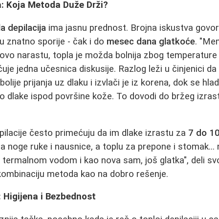
a: Koja Metoda Duže Drži?
a depilacija
ima jasnu prednost. Brojna iskustva govo
tu znatno sporije - čak i do
mesec dana glatkoće
. "Me
ovo narastu, topla je možda bolnija zbog temperature v
ćuje jedna učesnica diskusije. Razlog leži u činjenici da
 bolije prijanja uz dlaku i izvlači je iz korena, dok se h
deo dlake ispod površine kože. To dovodi do bržeg izra
pilacije često primećuju da im dlake izrastu za
7 do 1
za noge ruke i nausnice, a toplu za prepone i stomak... ne
termalnom vodom i kao nova sam, još glatka", deli svo
 kombinaciju metoda kao na dobro rešenje.
: Higijena i Bezbednost