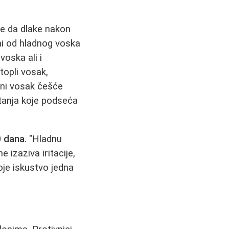
re da dlake nakon
ni od hladnog voska
oska ali i
 topli vosak,
ladni vosak češće
stanja koje podseća
0 dana
. "Hladnu
 izaziva iritacije,
je iskustvo jedna