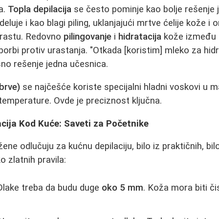
a.
Topla depilacija
se često pominje kao bolje rešenje je
 deluje i kao blagi piling, uklanjajući mrtve ćelije kože 
zrastu. Redovno
pilingovanje
i
hidratacija
kože između d
borbi protiv urastanja. "Otkada [koristim] mleko za hidr
šno rešenje jedna učesnica.
obrve)
se najčešće koriste specijalni hladni voskovi u 
e temperature. Ovde je preciznost ključna.
cija Kod Kuće: Saveti za Početnike
ene odlučuju za kućnu depilaciju, bilo iz praktičnih, bilo
o zlatnih pravila:
lake treba da budu duge
oko 5 mm
. Koža mora biti či