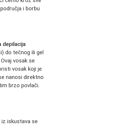
oći ćemo kroz sve
a područja i borbu
 depilacija
) do tečnog ili gel
 Ovaj vosak se
risti vosak koji je
 se nanosi direktno
im brzo povlači.
i iz iskustava se