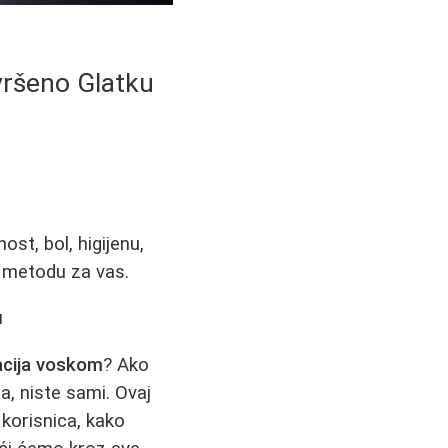
vršeno Glatku
st, bol, higijenu,
u metodu za vas.
u
lacija voskom
? Ako
ja, niste sami. Ovaj
korisnica, kako