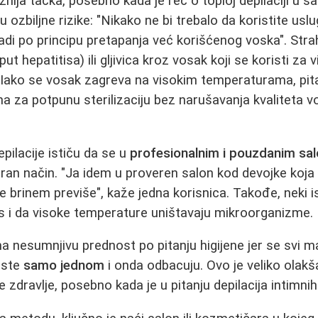
nija tačka, posebno kada je reč o toploj depilaciji u sa
ču ozbiljne rizike: "Nikako ne bi trebalo da koristite uslug
 radi po principu pretapanja već korišćenog voska". Str
put hepatitisa) ili gljivica kroz vosak koji se koristi za 
. Iako se vosak zagreva na visokim temperaturama, pitan
a za potpunu sterilizaciju bez narušavanja kvaliteta v
pilacije ističu da se u
profesionalnim i pouzdanim sa
ran način. "Ja idem u proveren salon kod devojke koja 
e brinem previše", kaže jedna korisnica. Takođe, neki i
s i da visoke temperature uništavaju mikroorganizme.
a nesumnjivu prednost po pitanju higijene jer se svi mate
riste
samo jednom
i onda odbacuju. Ovo je veliko olakš
e zdravlje, posebno kada je u pitanju depilacija intimnih