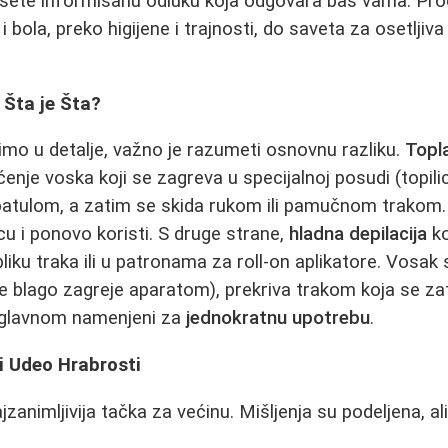
esete informisanu odluku koja odgovara baš vama. Pr
i bola, preko higijene i trajnosti, do saveta za osetljiv
 Šta je Šta?
mo u detalje, važno je razumeti osnovnu razliku.
Topla
je voska koji se zagreva u specijalnoj posudi (topilici
špatulom, a zatim se skida rukom ili pamučnom trakom.
cu i ponovo koristi. S druge strane,
hladna depilacija
ko
liku traka ili u patronama za roll-on aplikatore. Vosak
 blago zagreje aparatom), prekriva trakom koja se zat
uglavnom namenjeni za
jednokratnu upotrebu
.
 i Udeo Hrabrosti
zanimljivija tačka za većinu. Mišljenja su podeljena, al