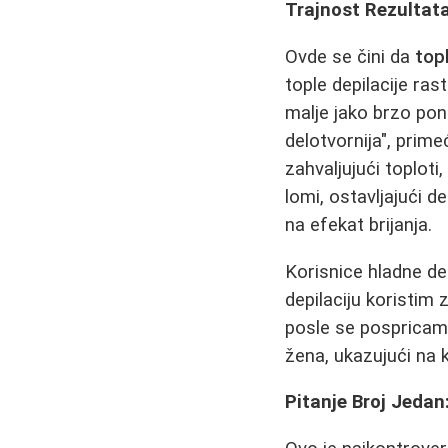
Trajnost Rezultat
Ovde se čini da
topl
tople depilacije ras
malje jako brzo pon
delotvornija", prime
zahvaljujući toploti,
lomi, ostavljajući 
na efekat brijanja.
Korisnice hladne de
depilaciju koristim 
posle se pospricam 
žena, ukazujući na
Pitanje Broj Jedan