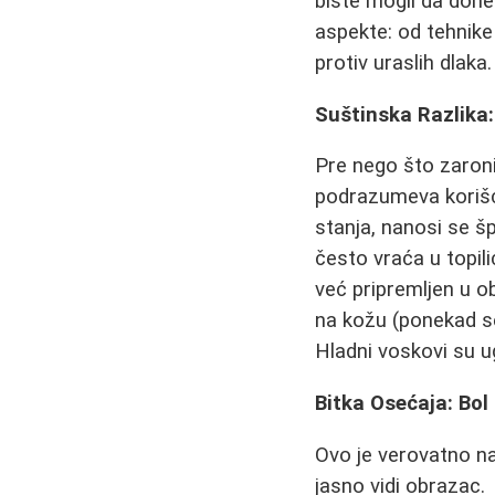
biste mogli da don
aspekte: od tehnike 
protiv uraslih dlaka.
Suštinska Razlika:
Pre nego što zaroni
podrazumeva korišćen
stanja, nanosi se 
često vraća u topili
već pripremljen u ob
na kožu (ponekad se
Hladni voskovi su 
Bitka Osećaja: Bol
Ovo je verovatno naj
jasno vidi obrazac.