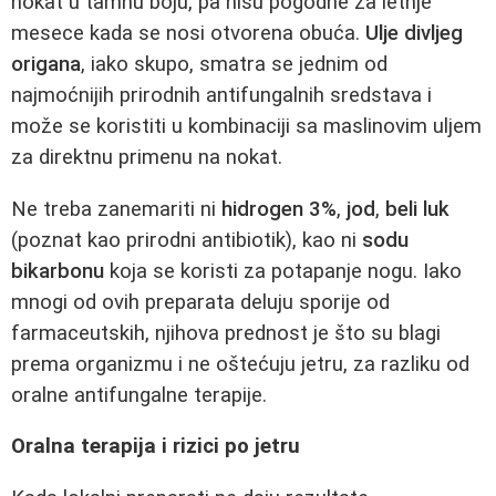
nokat u tamnu boju, pa nisu pogodne za letnje
mesece kada se nosi otvorena obuća.
Ulje divljeg
origana
, iako skupo, smatra se jednim od
najmoćnijih prirodnih antifungalnih sredstava i
može se koristiti u kombinaciji sa maslinovim uljem
za direktnu primenu na nokat.
Ne treba zanemariti ni
hidrogen 3%
,
jod
,
beli luk
(poznat kao prirodni antibiotik), kao ni
sodu
bikarbonu
koja se koristi za potapanje nogu. Iako
mnogi od ovih preparata deluju sporije od
farmaceutskih, njihova prednost je što su blagi
prema organizmu i ne oštećuju jetru, za razliku od
oralne antifungalne terapije.
Oralna terapija i rizici po jetru