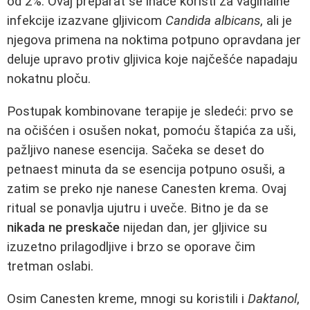
od 2%. Ovaj preparat se inače koristi za vaginalne
infekcije izazvane gljivicom
Candida albicans
, ali je
njegova primena na noktima potpuno opravdana jer
deluje upravo protiv gljivica koje najčešće napadaju
nokatnu ploču.
Postupak kombinovane terapije je sledeći: prvo se
na očišćen i osušen nokat, pomoću štapića za uši,
pažljivo nanese esencija. Sačeka se deset do
petnaest minuta da se esencija potpuno osuši, a
zatim se preko nje nanese Canesten krema. Ovaj
ritual se ponavlja ujutru i uveče. Bitno je da se
nikada ne preskače
nijedan dan, jer gljivice su
izuzetno prilagodljive i brzo se oporave čim
tretman oslabi.
Osim Canesten kreme, mnogi su koristili i
Daktanol
,