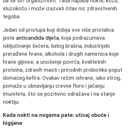
da se širi organizmom. Tada napada nokte, kožu,
sluzokožu i može izazvati čitav niz zdravstvenih
tegoba.
Jedan od pristupa koji dobija sve više pristalica
jeste
anticandida dijeta
, koja podrazumeva
isključivanje šećera, belog brašna, industrijski
prerađene hrane, alkohola i drugih namirnica koje
hrane gljivice, a unošenje povrća, kvalitetnih
proteina, zdravih masti i prirodnih probiotika poput
domaćeg kefira. Ovakav režim ishrane, iako strog,
pomaže u obnavljanju crevne flore i jačanju
imuniteta, što se pozitivno odražava i na stanje
noktiju.
Kada nokti na nogama pate: uticaj obuće i
higijene