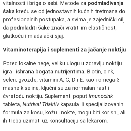
vitalnosti i brige o sebi. Metode za
podmlađivanja
šaka
kreću se od jednostavnih kućnih tretmana do
profesionalnih postupaka, a svima je zajednički cilj
da
podmladiti šake
znači vratiti im elastičnost,
glatkoću i mladalački sjaj.
Vitaminoterapija i suplementi za jačanje noktiju
Pored lokalne nege, veliku ulogu u zdravlju noktiju
igra i
ishrana bogata nutrijentima
. Biotin, cink,
selen, gvožđe, vitamini A, C, D i E, kao i omega-3
masne kiseline, ključni su za normalan rast i
čvrstoću noktiju. Suplementi poput
Imunocink
tableta,
Nutrival Triaktiv
kapsula ili specijalizovanih
formula za kosu, kožu i nokte, mogu biti korisni, ali
ih treba uzimati uz konsultaciju sa lekarom.