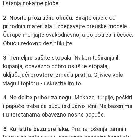
listanja nokatne ploče.
2. Nosite prozračnu obuću.
Birajte cipele od
prirodnih materijala i izbegavajte preuske modele.
Čarape menjajte svakodnevno, a po potrebi i češće.
Obuću redovno dezinfikujte.
3. Temeljno sušite stopala.
Nakon tuširanja ili
kupanja, obavezno dobro osušite stopala,
uključujući prostore između prstiju. Gljivice vole
vlagu i toplotu - uskratite im to.
4. Ne delite pribor za negu.
Makaze, turpije, peškiri
i papuče treba da budu isključivo lični. Na bazenima
i u teretanama obavezno nosite papuče.
5. Koristite bazu pre laka.
Pre nanošenja tamnih