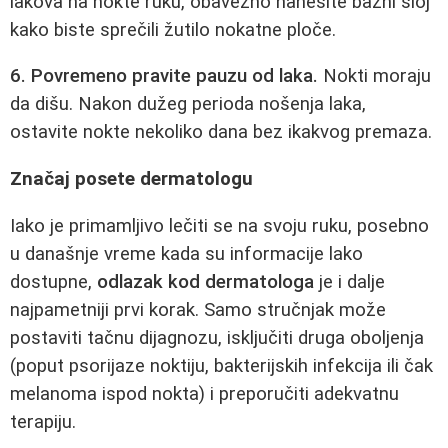
lakova na nokte ruku, obavezno nanesite bazni sloj
kako biste sprečili žutilo nokatne ploče.
6. Povremeno pravite pauzu od laka.
Nokti moraju
da dišu. Nakon dužeg perioda nošenja laka,
ostavite nokte nekoliko dana bez ikakvog premaza.
Značaj posete dermatologu
Iako je primamljivo lečiti se na svoju ruku, posebno
u današnje vreme kada su informacije lako
dostupne,
odlazak kod dermatologa
je i dalje
najpametniji prvi korak. Samo stručnjak može
postaviti tačnu dijagnozu, isključiti druga oboljenja
(poput psorijaze noktiju, bakterijskih infekcija ili čak
melanoma ispod nokta) i preporučiti adekvatnu
terapiju.