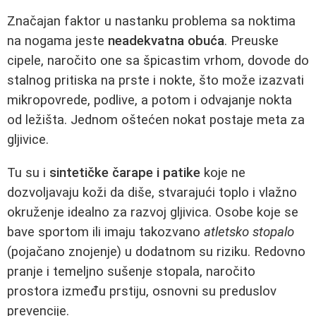
Značajan faktor u nastanku problema sa noktima
na nogama jeste
neadekvatna obuća
. Preuske
cipele, naročito one sa špicastim vrhom, dovode do
stalnog pritiska na prste i nokte, što može izazvati
mikropovrede, podlive, a potom i odvajanje nokta
od ležišta. Jednom oštećen nokat postaje meta za
gljivice.
Tu su i
sintetičke čarape i patike
koje ne
dozvoljavaju koži da diše, stvarajući toplo i vlažno
okruženje idealno za razvoj gljivica. Osobe koje se
bave sportom ili imaju takozvano
atletsko stopalo
(pojačano znojenje) u dodatnom su riziku. Redovno
pranje i temeljno sušenje stopala, naročito
prostora između prstiju, osnovni su preduslov
prevencije.