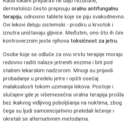
Kada lokalni preparati ne daju rezultate,
dermatolozi često prepisuju
oralnu antifungalnu
terapiju
, odnosno tablete koje se piju svakodnevno.
Ovi lekovi deluju sistemski - prodiru u krvotok i
iznutra uništavaju gljivice. Međutim, ono što ih čini
kontroverznim jeste njihova
toksičnost za jetru
.
Osobe koje se odluče za ovu vrstu terapije moraju
redovno raditi nalaze jetrenih enzima i biti pod
stalnim lekarskim nadzorom. Mnogi su prijavili
probadanje u predelu jetre i opšti osećaj
malaksalosti tokom uzimanja lekova. Postoje i
slučajevi gde je višemesečna oralna terapija prošla
bez ikakvog vidljivog poboljšanja na noktima, zbog
čega su ljudi samoinicijativno prekidali lečenje i
okretali se alternativnim metodama.