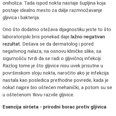
oniholiza. Tada ispod nokta nastaje šupljina koja
postaje idealno mesto za dalje razmnožavanje
gljivica i bakterija.
Ono što dodatno otežava dijagnostiku jeste to što
laboratorijski bris ponekad daje
lažno negativan
rezultat
. Dešava se da dermatolog i pored
negativnog nalaza, na osnovu kliničke slike, sa
sigurnošću tvrdi da se radi o gljivičnoj infekciji.
Razlog tome je što gljivice nisu uvek prisutne u
površinskom sloju nokta, naročito ako je infekcija
nastala kao posledica prethodne povrede, kada je
nokat najpre bio oštećen mehanički, a potom su se
u oštećenom tkivu razvile gljivice.
Esencija sirćeta - prirodni borac protiv gljivica