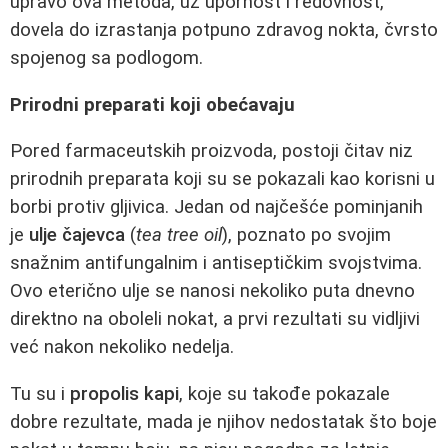
upravo ova metoda, uz upornost i redovnost,
dovela do izrastanja potpuno zdravog nokta, čvrsto
spojenog sa podlogom.
Prirodni preparati koji obećavaju
Pored farmaceutskih proizvoda, postoji čitav niz
prirodnih preparata koji su se pokazali kao korisni u
borbi protiv gljivica. Jedan od najčešće pominjanih
je
ulje čajevca
(
tea tree oil
), poznato po svojim
snažnim antifungalnim i antiseptičkim svojstvima.
Ovo eterično ulje se nanosi nekoliko puta dnevno
direktno na oboleli nokat, a prvi rezultati su vidljivi
već nakon nekoliko nedelja.
Tu su i
propolis kapi
, koje su takođe pokazale
dobre rezultate, mada je njihov nedostatak što boje