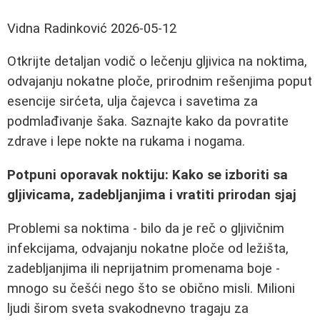
Vidna Radinković
2026-05-12
Otkrijte detaljan vodič o lečenju gljivica na noktima,
odvajanju nokatne ploče, prirodnim rešenjima poput
esencije sirćeta, ulja čajevca i savetima za
podmlađivanje šaka. Saznajte kako da povratite
zdrave i lepe nokte na rukama i nogama.
Potpuni oporavak noktiju: Kako se izboriti sa
gljivicama, zadebljanjima i vratiti prirodan sjaj
Problemi sa noktima - bilo da je reč o gljivičnim
infekcijama, odvajanju nokatne ploče od ležišta,
zadebljanjima ili neprijatnim promenama boje -
mnogo su češći nego što se obično misli. Milioni
ljudi širom sveta svakodnevno tragaju za