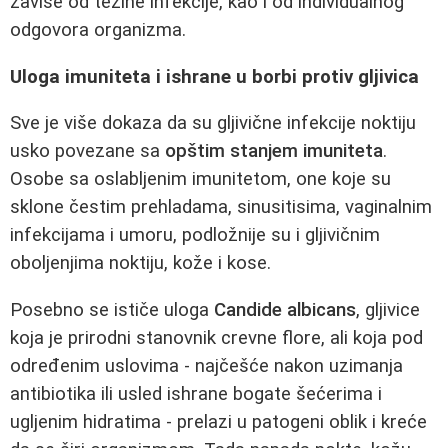
zavise od težine infekcije, kao i od individualnog
odgovora organizma.
Uloga imuniteta i ishrane u borbi protiv gljivica
Sve je više dokaza da su gljivične infekcije noktiju
usko povezane sa
opštim stanjem imuniteta
.
Osobe sa oslabljenim imunitetom, one koje su
sklone čestim prehladama, sinusitisima, vaginalnim
infekcijama i umoru, podložnije su i gljivičnim
oboljenjima noktiju, kože i kose.
Posebno se ističe uloga
Candide albicans
, gljivice
koja je prirodni stanovnik crevne flore, ali koja pod
određenim uslovima - najčešće nakon uzimanja
antibiotika ili usled ishrane bogate šećerima i
ugljenim hidratima - prelazi u patogeni oblik i kreće