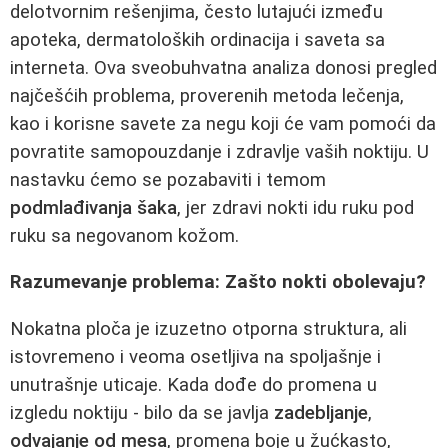
delotvornim rešenjima, često lutajući između
apoteka, dermatoloških ordinacija i saveta sa
interneta. Ova sveobuhvatna analiza donosi pregled
najčešćih problema, proverenih metoda lečenja,
kao i korisne savete za negu koji će vam pomoći da
povratite samopouzdanje i zdravlje vaših noktiju. U
nastavku ćemo se pozabaviti i temom
podmlađivanja šaka
, jer zdravi nokti idu ruku pod
ruku sa negovanom kožom.
Razumevanje problema: Zašto nokti obolevaju?
Nokatna ploča je izuzetno otporna struktura, ali
istovremeno i veoma osetljiva na spoljašnje i
unutrašnje uticaje. Kada dođe do promena u
izgledu noktiju - bilo da se javlja
zadebljanje
,
odvajanje od mesa
, promena boje u žućkasto,