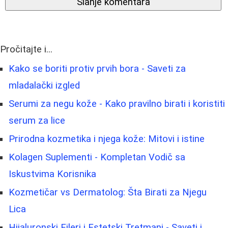
Slanje komentara
Pročitajte i...
Kako se boriti protiv prvih bora - Saveti za
mladalački izgled
Serumi za negu kože - Kako pravilno birati i koristiti
serum za lice
Prirodna kozmetika i njega kože: Mitovi i istine
Kolagen Suplementi - Kompletan Vodič sa
Iskustvima Korisnika
Kozmetičar vs Dermatolog: Šta Birati za Njegu
Lica
Hijaluronski Fileri i Estetski Tretmani - Saveti i