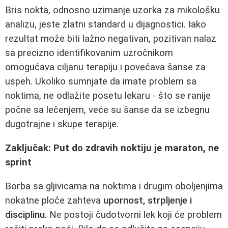
Bris nokta, odnosno uzimanje uzorka za mikološku
analizu, jeste zlatni standard u dijagnostici. Iako
rezultat može biti lažno negativan, pozitivan nalaz
sa precizno identifikovanim uzročnikom
omogućava ciljanu terapiju i povećava šanse za
uspeh. Ukoliko sumnjate da imate problem sa
noktima, ne odlažite posetu lekaru - što se ranije
počne sa lečenjem, veće su šanse da se izbegnu
dugotrajne i skupe terapije.
Zaključak: Put do zdravih noktiju je maraton, ne
sprint
Borba sa gljivicama na noktima i drugim oboljenjima
nokatne ploče zahteva
upornost, strpljenje i
disciplinu
. Ne postoji čudotvorni lek koji će problem