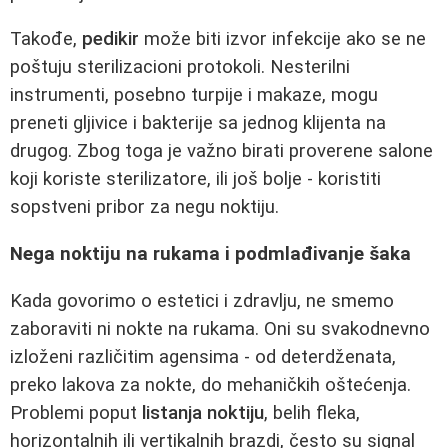
Takođe,
pedikir
može biti izvor infekcije ako se ne
poštuju sterilizacioni protokoli. Nesterilni
instrumenti, posebno turpije i makaze, mogu
preneti gljivice i bakterije sa jednog klijenta na
drugog. Zbog toga je važno birati proverene salone
koji koriste sterilizatore, ili još bolje - koristiti
sopstveni pribor za negu noktiju.
Nega noktiju na rukama i podmlađivanje šaka
Kada govorimo o estetici i zdravlju, ne smemo
zaboraviti ni nokte na rukama. Oni su svakodnevno
izloženi različitim agensima - od deterdženata,
preko lakova za nokte, do mehaničkih oštećenja.
Problemi poput
listanja noktiju
, belih fleka,
horizontalnih ili vertikalnih brazdi, često su signal