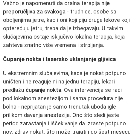
Važno je napomenuti da oralna terapija
nije
preporučljiva za svakoga
- trudnice, osobe sa
oboljenjima jetre, kao i oni koji piju druge lekove koji
opterećuju jetru, treba da je izbegavaju. U takvim
slučajevima ostaje isključivo lokalna terapija, koja
zahteva znatno više vremena i strpljenja.
Čupanje nokta i lasersko uklanjanje gljivica
U ekstremnim slučajevima, kada je nokat potpuno
uništen i ne reaguje ni na jednu terapiju, lekari
predlažu
čupanje nokta
. Ova intervencija se radi
pod lokalnom anestezijom i sama procedura nije
bolna - neprijatan je samo trenutak uboda igle
prilikom davanja anestezije. Ono što sledi jeste
period zarastanja i iščekivanje da izraste potpuno
nov, zdrav nokat, što može trajati i do šest meseci.