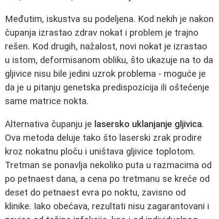
Međutim, iskustva su podeljena. Kod nekih je nakon
čupanja izrastao zdrav nokat i problem je trajno
rešen. Kod drugih, nažalost, novi nokat je izrastao
u istom, deformisanom obliku, što ukazuje na to da
gljivice nisu bile jedini uzrok problema - moguće je
da je u pitanju genetska predispozicija ili oštećenje
same matrice nokta.
Alternativa čupanju je
lasersko uklanjanje gljivica
.
Ova metoda deluje tako što laserski zrak prodire
kroz nokatnu ploču i uništava gljivice toplotom.
Tretman se ponavlja nekoliko puta u razmacima od
po petnaest dana, a cena po tretmanu se kreće od
deset do petnaest evra po noktu, zavisno od
klinike. Iako obećava, rezultati nisu zagarantovani i