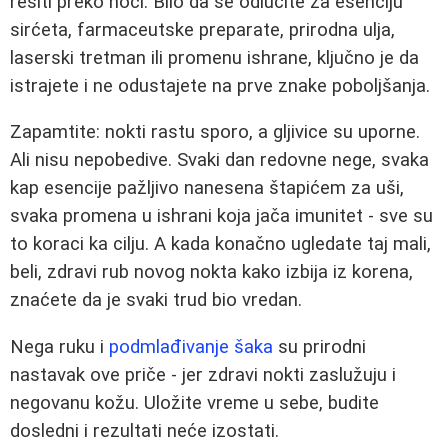
rešiti preko noći. Bilo da se odlučite za esenciju
sirćeta, farmaceutske preparate, prirodna ulja,
laserski tretman ili promenu ishrane, ključno je da
istrajete i ne odustajete na prve znake poboljšanja.
Zapamtite: nokti rastu sporo, a gljivice su uporne.
Ali nisu nepobedive. Svaki dan redovne nege, svaka
kap esencije pažljivo nanesena štapićem za uši,
svaka promena u ishrani koja jača imunitet - sve su
to koraci ka cilju. A kada konačno ugledate taj mali,
beli, zdravi rub novog nokta kako izbija iz korena,
znaćete da je svaki trud bio vredan.
Nega ruku i
podmlađivanje šaka
su prirodni
nastavak ove priče - jer zdravi nokti zaslužuju i
negovanu kožu. Uložite vreme u sebe, budite
dosledni i rezultati neće izostati.