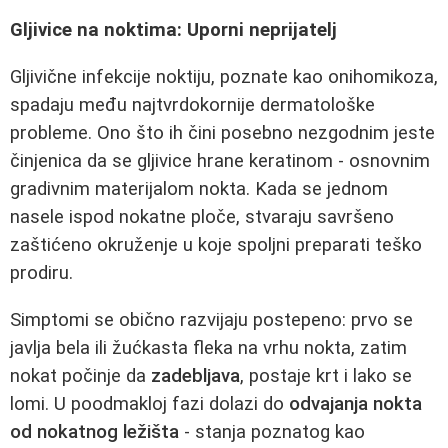
Gljivice na noktima: Uporni neprijatelj
Gljivične infekcije noktiju, poznate kao onihomikoza,
spadaju među najtvrdokornije dermatološke
probleme. Ono što ih čini posebno nezgodnim jeste
činjenica da se gljivice hrane keratinom - osnovnim
gradivnim materijalom nokta. Kada se jednom
nasele ispod nokatne ploče, stvaraju savršeno
zaštićeno okruženje u koje spoljni preparati teško
prodiru.
Simptomi se obično razvijaju postepeno: prvo se
javlja bela ili žućkasta fleka na vrhu nokta, zatim
nokat počinje da
zadebljava
, postaje krt i lako se
lomi. U poodmakloj fazi dolazi do
odvajanja nokta
od nokatnog ležišta
- stanja poznatog kao