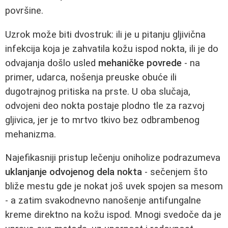
površine.
Uzrok može biti dvostruk: ili je u pitanju gljivična
infekcija koja je zahvatila kožu ispod nokta, ili je do
odvajanja došlo usled
mehaničke povrede
- na
primer, udarca, nošenja preuske obuće ili
dugotrajnog pritiska na prste. U oba slučaja,
odvojeni deo nokta postaje plodno tle za razvoj
gljivica, jer je to mrtvo tkivo bez odbrambenog
mehanizma.
Najefikasniji pristup lečenju oniholize podrazumeva
uklanjanje odvojenog dela nokta
- sečenjem što
bliže mestu gde je nokat još uvek spojen sa mesom
- a zatim svakodnevno nanošenje antifungalne
kreme direktno na kožu ispod. Mnogi svedoče da je