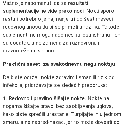
Važno je napomenuti da se
rezultati
suplementacije ne vide preko noći
. Nokti sporo
rastu i potrebno je najmanje tri do šest meseci
redovnog unosa da bi se primetila razlika. Takođe,
suplementi ne mogu nadomestiti lošu ishranu - oni
su dodatak, a ne zamena za raznovrsnu i
uravnoteženu ishranu.
Praktični saveti za svakodnevnu negu noktiju
Da biste održali nokte zdravim i smanjili rizik od
infekcija, pridržavajte se sledećih preporuka:
1. Redovno i pravilno šišajte nokte.
Nokte na
nogama šišajte pravo, bez zaobljavanja uglova,
kako biste sprečili urastanje. Turpijajte ih u jednom
smeru, a ne napred-nazad, jer to može dovesti do