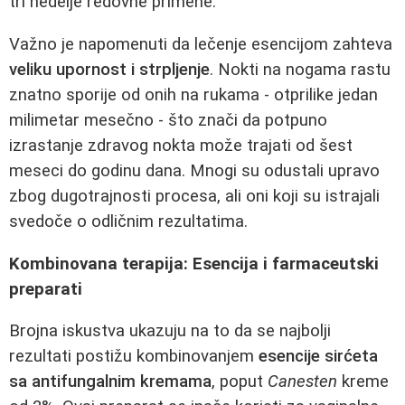
tri nedelje redovne primene.
Važno je napomenuti da lečenje esencijom zahteva
veliku upornost i strpljenje
. Nokti na nogama rastu
znatno sporije od onih na rukama - otprilike jedan
milimetar mesečno - što znači da potpuno
izrastanje zdravog nokta može trajati od šest
meseci do godinu dana. Mnogi su odustali upravo
zbog dugotrajnosti procesa, ali oni koji su istrajali
svedoče o odličnim rezultatima.
Kombinovana terapija: Esencija i farmaceutski
preparati
Brojna iskustva ukazuju na to da se najbolji
rezultati postižu kombinovanjem
esencije sirćeta
sa antifungalnim kremama
, poput
Canesten
kreme