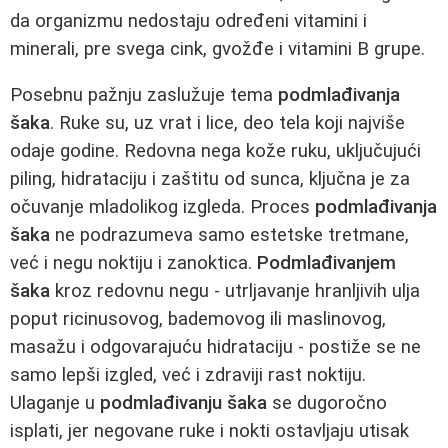
da organizmu nedostaju određeni vitamini i
minerali, pre svega cink, gvožđe i vitamini B grupe.
Posebnu pažnju zaslužuje tema
podmlađivanja
šaka
. Ruke su, uz vrat i lice, deo tela koji najviše
odaje godine. Redovna nega kože ruku, uključujući
piling, hidrataciju i zaštitu od sunca, ključna je za
očuvanje mladolikog izgleda. Proces
podmlađivanja
šaka
ne podrazumeva samo estetske tretmane,
već i negu noktiju i zanoktica.
Podmlađivanjem
šaka
kroz redovnu negu - utrljavanje hranljivih ulja
poput ricinusovog, bademovog ili maslinovog,
masažu i odgovarajuću hidrataciju - postiže se ne
samo lepši izgled, već i zdraviji rast noktiju.
Ulaganje u
podmlađivanju šaka
se dugoročno
isplati, jer negovane ruke i nokti ostavljaju utisak