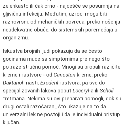
zelenkasto ili čak crno - najčešće se posumnja na
gljivičnu infekciju. Međutim, uzroci mogu biti
raznovrsni: od mehaničkih povreda, preko nošenja
neadekvatne obuće, do sistemskih poremećaja u
organizmu.
Iskustva brojnih ljudi pokazuju da se često
godinama muče sa simptomima pre nego što
potraže stručnu pomoć. Mnogi su probali različite
kreme i rastvore - od
Canesten
kreme, preko
Daktanol
masti,
Exoderil
rastvora, pa sve do
specijalizovanih lakova poput
Loceryl
-a ili
Scholl
tretmana. Nekima su ovi preparati pomogli, dok su
drugi ostali razočarani, što ukazuje na to da
univerzalni lek ne postoji i da je individualni pristup
ključan.