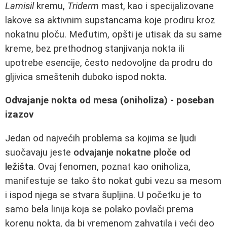
Lamisil
kremu,
Triderm
mast, kao i specijalizovane
lakove sa aktivnim supstancama koje prodiru kroz
nokatnu ploču. Međutim, opšti je utisak da su same
kreme, bez prethodnog stanjivanja nokta ili
upotrebe esencije, često nedovoljne da prodru do
gljivica smeštenih duboko ispod nokta.
Odvajanje nokta od mesa (oniholiza) - poseban
izazov
Jedan od najvećih problema sa kojima se ljudi
suočavaju jeste
odvajanje nokatne ploče od
ležišta
. Ovaj fenomen, poznat kao oniholiza,
manifestuje se tako što nokat gubi vezu sa mesom
i ispod njega se stvara šupljina. U početku je to
samo bela linija koja se polako povlači prema
korenu nokta, da bi vremenom zahvatila i veći deo