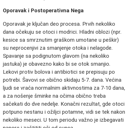
Oporavak i Postoperativna Negа
Oporavak je ključan deo procesa. Prvih nekoliko
dana očekuju se otoci i modrici. Hladni oblozi (npr.
kesice sa smrznutim graškom umotane u peškir)
su neprocenjivi za smanjenje otoka i nelagode.
Spavanje sa podignutom glavom (na nekoliko
jastuka) je obavezno kako bi se otok smanjio.
Lekovi protiv bolova i antibiotici se prepisuju po
potrebi. Šavovi se obično skidaju 5-7. dana. Većina
ljudi se vraća normalnim aktivnostima za 7-10 dana,
a za nošenje šminke na očima obično treba
sačekati do dve nedelje. Konačni rezultat, gde otoci
potpuno nestanu i ožiljci potamne, vidi se tek nakon
nekoliko meseci. U tom periodu važno je izbegavati
napore i zaštititi oči od sunca.