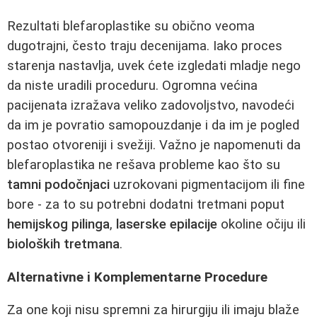
Rezultati blefaroplastike su obično veoma
dugotrajni, često traju decenijama. Iako proces
starenja nastavlja, uvek ćete izgledati mladje nego
da niste uradili proceduru. Ogromna većina
pacijenata izražava veliko zadovoljstvo, navodeći
da im je povratio samopouzdanje i da im je pogled
postao otvoreniji i svežiji. Važno je napomenuti da
blefaroplastika ne rešava probleme kao što su
tamni podočnjaci
uzrokovani pigmentacijom ili fine
bore - za to su potrebni dodatni tretmani poput
hemijskog pilinga
,
laserske epilacije
okoline očiju ili
bioloških tretmana
.
Alternativne i Komplementarne Procedure
Za one koji nisu spremni za hirurgiju ili imaju blaže