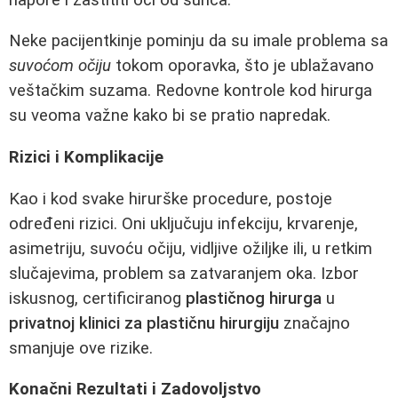
Neke pacijentkinje pominju da su imale problema sa
suvoćom očiju
tokom oporavka, što je ublažavano
veštačkim suzama. Redovne kontrole kod hirurga
su veoma važne kako bi se pratio napredak.
Rizici i Komplikacije
Kao i kod svake hirurške procedure, postoje
određeni rizici. Oni uključuju infekciju, krvarenje,
asimetriju, suvoću očiju, vidljive ožiljke ili, u retkim
slučajevima, problem sa zatvaranjem oka. Izbor
iskusnog, certificiranog
plastičnog hirurga
u
privatnoj klinici za plastičnu hirurgiju
značajno
smanjuje ove rizike.
Konačni Rezultati i Zadovoljstvo