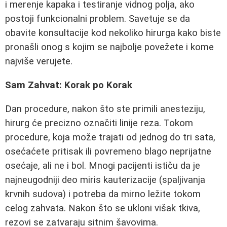
i merenje kapaka i testiranje vidnog polja, ako
postoji funkcionalni problem. Savetuje se da
obavite konsultacije kod nekoliko hirurga kako biste
pronašli onog s kojim se najbolje povežete i kome
najviše verujete.
Sam Zahvat: Korak po Korak
Dan procedure, nakon što ste primili anesteziju,
hirurg će precizno označiti linije reza. Tokom
procedure, koja može trajati od jednog do tri sata,
osećaćete pritisak ili povremeno blago neprijatne
osećaje, ali ne i bol. Mnogi pacijenti ističu da je
najneugodniji deo miris kauterizacije (spaljivanja
krvnih sudova) i potreba da mirno ležite tokom
celog zahvata. Nakon što se ukloni višak tkiva,
rezovi se zatvaraju sitnim šavovima.