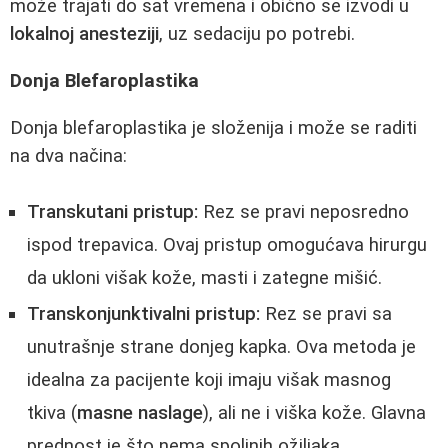
može trajati do sat vremena i obično se izvodi u
lokalnoj anesteziji
, uz sedaciju po potrebi.
Donja Blefaroplastika
Donja blefaroplastika je složenija i može se raditi
na dva načina:
Transkutani pristup:
Rez se pravi neposredno
ispod trepavica. Ovaj pristup omogućava hirurgu
da ukloni višak kože, masti i zategne mišić.
Transkonjunktivalni pristup:
Rez se pravi sa
unutrašnje strane donjeg kapka. Ova metoda je
idealna za pacijente koji imaju višak masnog
tkiva (
masne naslage
), ali ne i viška kože. Glavna
prednost je što nema spoljnih ožiljaka.