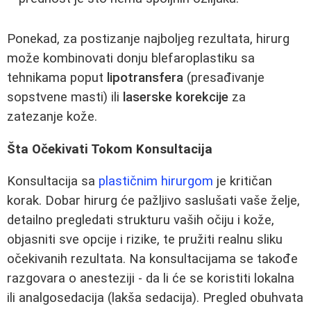
Ponekad, za postizanje najboljeg rezultata, hirurg
može kombinovati donju blefaroplastiku sa
tehnikama poput
lipotransfera
(presađivanje
sopstvene masti) ili
laserske korekcije
za
zatezanje kože.
Šta Očekivati Tokom Konsultacija
Konsultacija sa
plastičnim hirurgom
je kritičan
korak. Dobar hirurg će pažljivo saslušati vaše želje,
detailno pregledati strukturu vaših očiju i kože,
objasniti sve opcije i rizike, te pružiti realnu sliku
očekivanih rezultata. Na konsultacijama se takođe
razgovara o anesteziji - da li će se koristiti lokalna
ili analgosedacija (lakša sedacija). Pregled obuhvata