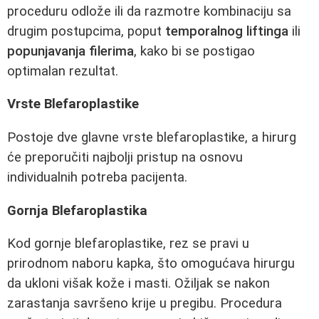
proceduru odlože ili da razmotre kombinaciju sa
drugim postupcima, poput
temporalnog liftinga
ili
popunjavanja filerima
, kako bi se postigao
optimalan rezultat.
Vrste Blefaroplastike
Postoje dve glavne vrste blefaroplastike, a hirurg
će preporučiti najbolji pristup na osnovu
individualnih potreba pacijenta.
Gornja Blefaroplastika
Kod gornje blefaroplastike, rez se pravi u
prirodnom naboru kapka, što omogućava hirurgu
da ukloni višak kože i masti. Ožiljak se nakon
zarastanja savršeno krije u pregibu. Procedura