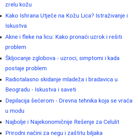
zrelu kožu
Kako Ishrana Utječe na Kožu Lica? Istraživanje i
Iskustva
Akne i fleke na licu: Kako pronaći uzrok i rešiti
problem
Škljocanje zglobova - uzroci, simptomi i kada
postaje problem
Radiotalasno skidanje mladeža i bradavica u
Beogradu - Iskustva i saveti
Depilacija šećerom - Drevna tehnika koja se vraća
u modu
Najbolje i Najekonomičnije Rešenje za Celulit
Prirodni načini za negu i zaštitu biljaka