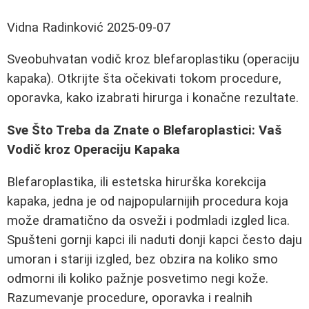
Vidna Radinković
2025-09-07
Sveobuhvatan vodič kroz blefaroplastiku (operaciju
kapaka). Otkrijte šta očekivati tokom procedure,
oporavka, kako izabrati hirurga i konačne rezultate.
Sve Što Treba da Znate o Blefaroplastici: Vaš
Vodič kroz Operaciju Kapaka
Blefaroplastika, ili estetska hirurška korekcija
kapaka, jedna je od najpopularnijih procedura koja
može dramatično da osveži i podmladi izgled lica.
Spušteni gornji kapci ili naduti donji kapci često daju
umoran i stariji izgled, bez obzira na koliko smo
odmorni ili koliko pažnje posvetimo negi kože.
Razumevanje procedure, oporavka i realnih