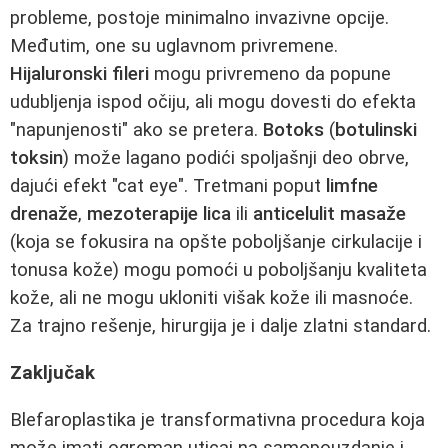
probleme, postoje minimalno invazivne opcije.
Međutim, one su uglavnom privremene.
Hijaluronski fileri
mogu privremeno da popune
udubljenja ispod očiju, ali mogu dovesti do efekta
"napunjenosti" ako se pretera.
Botoks
(
botulinski
toksin
) može lagano podići spoljašnji deo obrve,
dajući efekt "cat eye". Tretmani poput
limfne
drenaže
,
mezoterapije lica
ili
anticelulit masaže
(koja se fokusira na opšte poboljšanje cirkulacije i
tonusa kože) mogu pomoći u poboljšanju kvaliteta
kože, ali ne mogu ukloniti višak kože ili masnoće.
Za trajno rešenje, hirurgija je i dalje zlatni standard.
Zaključak
Blefaroplastika je transformativna procedura koja
može imati ogroman uticaj na samopouzdanje i