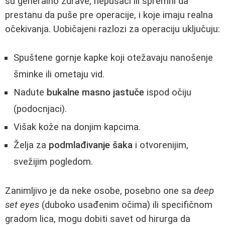
su generalno zdrave, nepušači ili spremni da
prestanu da puše pre operacije, i koje imaju realna
očekivanja. Uobičajeni razlozi za operaciju uključuju:
Spuštene gornje kapke koji otežavaju nanošenje
šminke ili ometaju vid.
Nadute
bukalne masno jastuče
ispod očiju
(podocnjaci).
Višak kože na donjim kapcima.
Želja za
podmlađivanje šaka
i otvorenijim,
svežijim pogledom.
Zanimljivo je da neke osobe, posebno one sa
deep
set eyes
(duboko usađenim očima) ili specifičnom
gradom lica, mogu dobiti savet od hirurga da