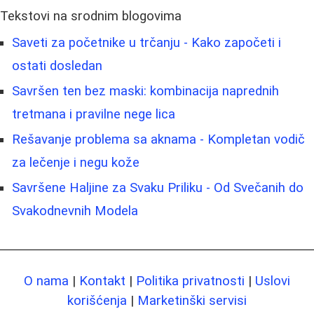
Tekstovi na srodnim blogovima
Saveti za početnike u trčanju - Kako započeti i
ostati dosledan
Savršen ten bez maski: kombinacija naprednih
tretmana i pravilne nege lica
Rešavanje problema sa aknama - Kompletan vodič
za lečenje i negu kože
Savršene Haljine za Svaku Priliku - Od Svečanih do
Svakodnevnih Modela
O nama
|
Kontakt
|
Politika privatnosti
|
Uslovi
korišćenja
|
Marketinški servisi