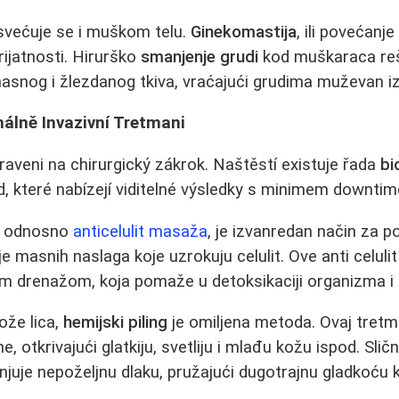
većuje se i muškom telu.
Ginekomastija
, ili povećanj
prijatnosti. Hirurško
smanjenje grudi
kod muškaraca reš
asnog i žlezdanog tkiva, vraćajući grudima muževan iz
málně Invazivní Tretmani
praveni na chirurgický zákrok. Naštěstí existuje řada
bi
, které nabízejí viditelné výsledky s minimem downtim
a, odnosno
anticelulit masaža
, je izvanredan način za p
anje masnih naslaga koje uzrokuju celulit. Ove anti celu
om drenažom, koja pomaže u detoksikaciji organizma i
ože lica,
hemijski piling
je omiljena metoda. Ovaj tretm
e, otkrivajući glatkiju, svetliju i mlađu kožu ispod. Slič
juje nepoželjnu dlaku, pružajući dugotrajnu gladkoću 