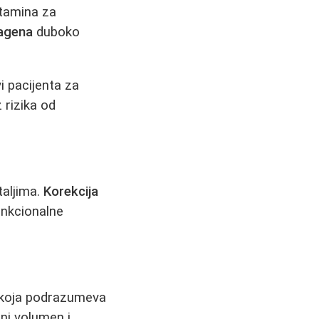
itamina za
lagena
duboko
i pacijenta za
 rizika od
taljima.
Korekcija
unkcionalne
 koja podrazumeva
eni volumen i