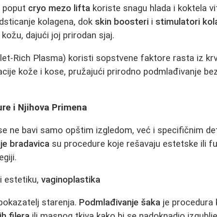
i poput
cryo mezo lifta
koriste snagu hlada i koktela v
dsticanje kolagena, dok
skin boosteri
i
stimulatori ko
 kožu, dajući joj prirodan sjaj.
let-Rich Plasma) koristi sopstvene faktore rasta iz krv
acije kože i kose, pružajući prirodno podmlađivanje bez
re i Njihova Primena
e ne bavi samo opštim izgledom, već i specifičnim de
nje bradavica
su procedure koje rešavaju estetske ili f
giji.
i estetiku,
vaginoplastika
pokazatelj starenja.
Podmlađivanje šaka
je procedura
ih filera
ili masnog tkiva kako bi se nadoknadio izgublj