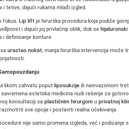
i i tetive, dajući rukama mlađi izgled.
n fokus.
Lip lift
je hirurška procedura koja podiže gornj
dljivost i dajući joj privlačniji oblik, dok se
hijaluronski 
i definisanje konture.
e sa
urastao nokat
, manja hirurška intervencija može t
prijatnosti.
a Samopouzdanju
irurškom zahvatu poput
liposukcije
ili neinvazivnom tre
, savremena estetska medicina nudi rešenje za gotovo 
noj konsultaciji sa
plastičnim hirurgom
u
privatnoj kli
razmotriti sve opcije i postaviti realna očekivanja.
procedure nije samo promena izgleda, već i podizanje