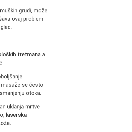
e muških grudi, može
ava ovaj problem
gled.
oloških tretmana
a
e.
oboljšanje
lit masaže se često
 smanjenju otoka.
an uklanja mrtve
no,
laserska
kože.