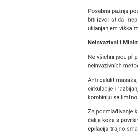
Posebna pažnja pos
biti izvor stida i ne
uklanjanjem viška m
Neinvazivni i Mini
Ne všichni jsou při
neinvazivních metod
Anti celulit masaž
cirkulacije i razbij
kombiniju sa limfn
Za podmlađivanje k
ćelije kože s površin
epilacija
trajno sman