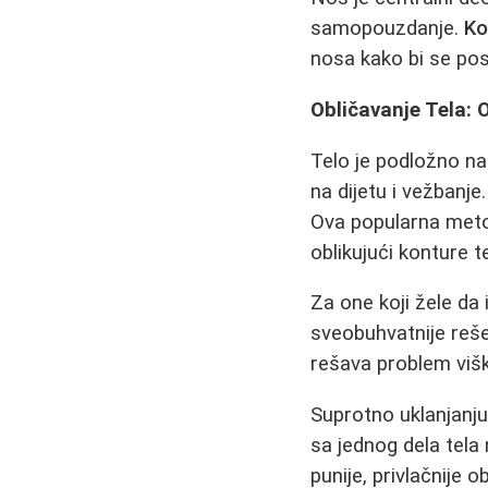
samopouzdanje.
Ko
nosa kako bi se pos
Obličavanje Tela:
Telo je podložno na
na dijetu i vežbanje
Ova popularna meto
oblikujući konture te
Za one koji žele d
sveobuhvatnije reše
rešava problem višk
Suprotno uklanjanj
sa jednog dela tela 
punije, privlačnije o