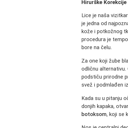
Hirurške Korekcije
Lice je naša vizitka
je jedna od najpozn
kože i potkožnog tk
procedura je tempora
bore na čelu.
Za one koji žube bla
odličnu alternativu.
podstiču prirodne pr
svež i podmlađen iz
Kada su u pitanju o
donjih kapaka, otvara
botoksom
, koji se 
Nos je centralni deo