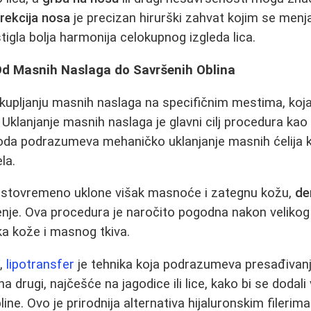
rekcija nosa
je precizan hirurški zahvat kojim se menja 
tigla bolja harmonija celokupnog izgleda lica.
 Od Masnih Naslaga do Savršenih Oblina
kupljanju masnih naslaga na specifičnim mestima, koj
. Uklanjanje masnih naslaga je glavni cilj procedura kao
da podrazumeva mehaničko uklanjanje masnih ćelija k
la.
a istovremeno uklone višak masnoće i zategnu kožu,
de
nje. Ova procedura je naročito pogodna nakon velikog g
a kože i masnog tkiva.
u,
lipotransfer
je tehnika koja podrazumeva presađivan
na drugi, najčešće na jagodice ili lice, kako bi se dodali
bline. Ovo je prirodnija alternativa hijaluronskim filerima