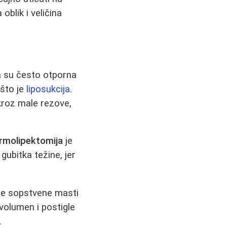
oblik i veličina
a su često otporna
 što je
liposukcija
.
roz male rezove,
rmolipektomija
je
ubitka težine, jer
je sopstvene masti
 volumen i postigle
.