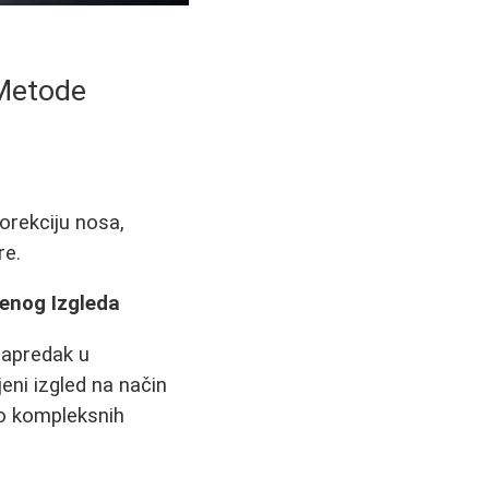
 Metode
korekciju nosa,
re.
jenog Izgleda
Napredak u
ni izgled na način
do kompleksnih