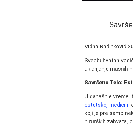
Savrše
Vidna Radinković
2
Sveobuhvatan vodič k
uklanjanje masnih n
Savršeno Telo: Est
U današnje vreme, t
estetskoj medicini
o
koji je pre samo ne
hirurških zahvata, 