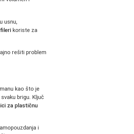
u usnu,
fileri
koriste za
rajno rešiti problem
tmanu kao što je
svaku brigu. Ključ
nici za plastičnu
 samopouzdanja i