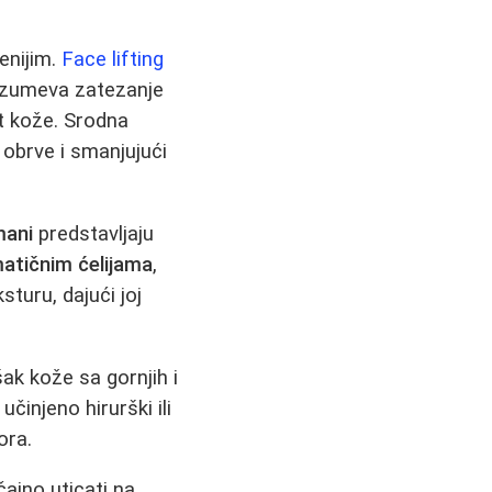
enijim.
Face lifting
razumeva zatezanje
st kože. Srodna
i obrve i smanjujući
mani
predstavljaju
atičnim ćelijama
,
turu, dajući joj
šak kože sa gornjih i
učinjeno hirurški ili
ora.
ajno uticati na