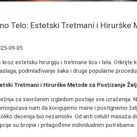
no Telo: Estetski Tretmani i Hirurške
025-09-05
roz estetsku hirurgiju i tretmane lica i tela. Otkrijte 
aslaga, podmlađivanje šaka i druge popularne procedu
etski Tretmani i Hirurške Metode za Postizanje Žel
ežnja za savršenim izgledom postaje sve izraženija. 
mogućava nam da korigujemo mane i postignemo želje
koliko decenija bio nezamisliv. Od anti celulit masaža 
opcije su brojne i prilagođene individualnim potrebama.