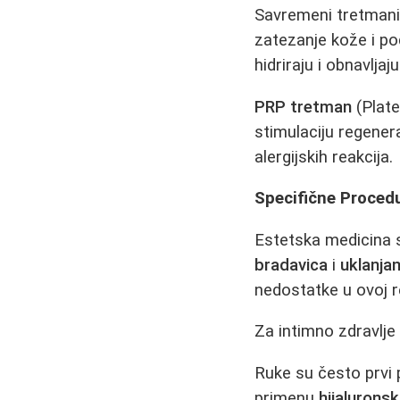
Savremeni tretman
zatezanje kože i po
hidriraju i obnavljaju
PRP tretman
(Plate
stimulaciju regener
alergijskih reakcija.
Specifične Procedu
Estetska medicina s
bradavica
i
uklanja
nedostatke u ovoj re
Za intimno zdravlje 
Ruke su često prvi 
primenu
hijaluronsk