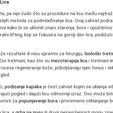
 Lica
rta, pa nije čudo što su procedure na licu među najtraž
atijih metoda za podmlađivanje lica. Ovaj zahvat pod
iva kako bi se uklonili znaci starenja, bore i opušteno
lni lifting, koji se fokusira na gornji deo lica, podižuć
že rezultate ili nisu spremni za hirurgiju,
biološki tret
 Ovi tretmani, kao što su
mezoterapija lica
i tretmani
m
ocese regeneracije kože, poboljšavaju njen tonus i teks
gled.
či,
podizanje kapaka
je čest zahvat kojim se uklanja vi
jući pogled i dajući licu odmorniji izraz. Ovo može biti 
koristi za
popunjavanje bora
i privremeno otklanjanje b
 lica, a
grba na nosu
ili drugi nesavršenosti mogu znač