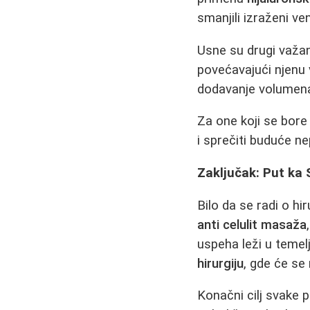
smanjili izraženi ven
Usne su drugi važa
povećavajući njenu vi
dodavanje volumena 
Za one koji se bor
i sprečiti buduće ne
Zaključak: Put k
Bilo da se radi o h
anti celulit masaža
uspeha leži u temelj
hirurgiju
, gde će se 
Konačni cilj svake 