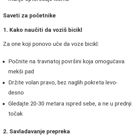
Saveti za početnike
1. Kako naučiti da voziš bicikl
Za one koji ponovo uče da voze bicikl:
Počnite na travnatoj površini koja omogućava
mekši pad
Držite volan pravo, bez naglih pokreta levo-
desno
Gledajte 20-30 metara ispred sebe, a ne u prednji
točak
2. Savladavanje prepreka