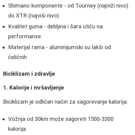
Shimano komponente - od Tourney (najniži nivo)
do XTR (najviši nivo)
Kvalitet guma - debljina i šara utiču na
performanse
Materijal rama - aluminijumski su lakši od
čeličnih
Biciklizam i zdravlje
1. Kalorije i mršavljenje
Biciklizam je odličan način za sagorevanje kalorija:
Vožnja od 30km može sagoreti 1500-3300
kalorija