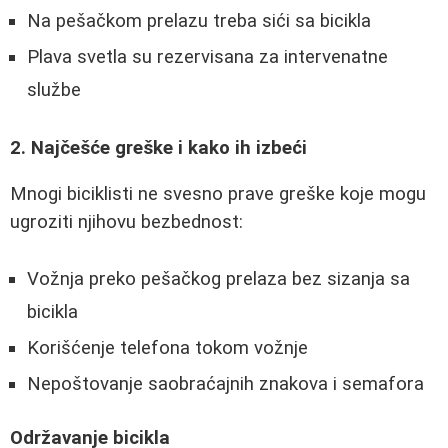
Na pešačkom prelazu treba sići sa bicikla
Plava svetla su rezervisana za intervenatne
službe
2. Najčešće greške i kako ih izbeći
Mnogi biciklisti ne svesno prave greške koje mogu
ugroziti njihovu bezbednost:
Vožnja preko pešačkog prelaza bez sizanja sa
bicikla
Korišćenje telefona tokom vožnje
Nepoštovanje saobraćajnih znakova i semafora
Održavanje bicikla