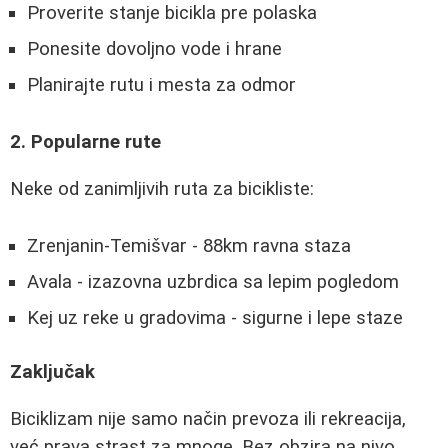
Proverite stanje bicikla pre polaska
Ponesite dovoljno vode i hrane
Planirajte rutu i mesta za odmor
2. Popularne rute
Neke od zanimljivih ruta za bicikliste:
Zrenjanin-Temišvar - 88km ravna staza
Avala - izazovna uzbrdica sa lepim pogledom
Kej uz reke u gradovima - sigurne i lepe staze
Zaključak
Biciklizam nije samo način prevoza ili rekreacija,
već prava strast za mnoge. Bez obzira na nivo