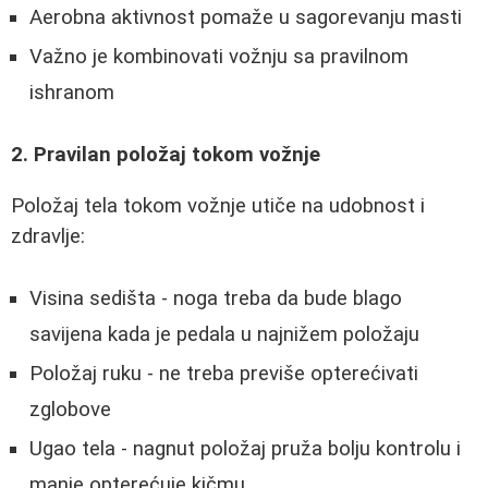
Aerobna aktivnost pomaže u sagorevanju masti
Važno je kombinovati vožnju sa pravilnom
ishranom
2. Pravilan položaj tokom vožnje
Položaj tela tokom vožnje utiče na udobnost i
zdravlje:
Visina sedišta - noga treba da bude blago
savijena kada je pedala u najnižem položaju
Položaj ruku - ne treba previše opterećivati
zglobove
Ugao tela - nagnut položaj pruža bolju kontrolu i
manje opterećuje kičmu