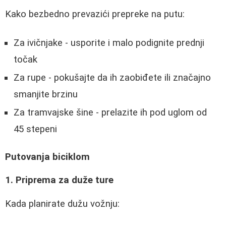
Kako bezbedno prevazići prepreke na putu:
Za ivičnjake - usporite i malo podignite prednji
točak
Za rupe - pokušajte da ih zaobiđete ili značajno
smanjite brzinu
Za tramvajske šine - prelazite ih pod uglom od
45 stepeni
Putovanja biciklom
1. Priprema za duže ture
Kada planirate dužu vožnju: