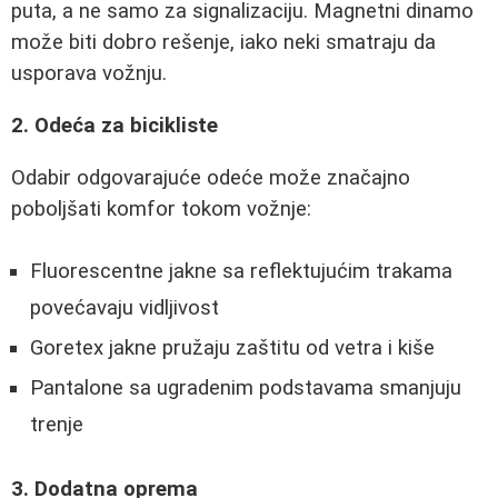
puta, a ne samo za signalizaciju. Magnetni dinamo
može biti dobro rešenje, iako neki smatraju da
usporava vožnju.
2. Odeća za bicikliste
Odabir odgovarajuće odeće može značajno
poboljšati komfor tokom vožnje:
Fluorescentne jakne sa reflektujućim trakama
povećavaju vidljivost
Goretex jakne pružaju zaštitu od vetra i kiše
Pantalone sa ugradenim podstavama smanjuju
trenje
3. Dodatna oprema