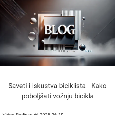
Saveti i iskustva biciklista - Kako
poboljšati vožnju bicikla
Vidna Radinković
2025-06-19