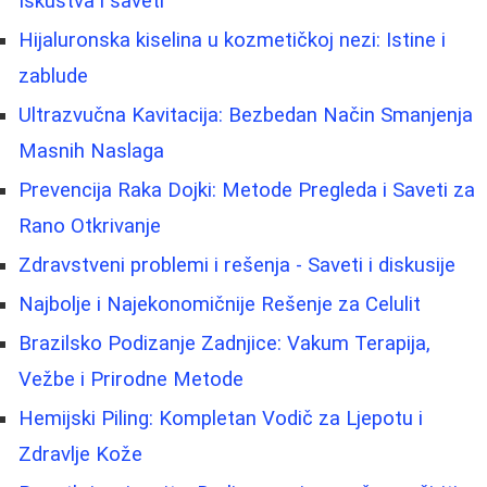
Iskustva i saveti
Hijaluronska kiselina u kozmetičkoj nezi: Istine i
zablude
Ultrazvučna Kavitacija: Bezbedan Način Smanjenja
Masnih Naslaga
Prevencija Raka Dojki: Metode Pregleda i Saveti za
Rano Otkrivanje
Zdravstveni problemi i rešenja - Saveti i diskusije
Najbolje i Najekonomičnije Rešenje za Celulit
Brazilsko Podizanje Zadnjice: Vakum Terapija,
Vežbe i Prirodne Metode
Hemijski Piling: Kompletan Vodič za Ljepotu i
Zdravlje Kože