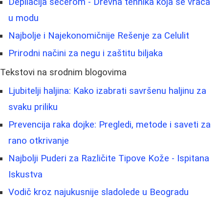
Depilacija šećerom - Drevna tehnika koja se vraća
u modu
Najbolje i Najekonomičnije Rešenje za Celulit
Prirodni načini za negu i zaštitu biljaka
Tekstovi na srodnim blogovima
Ljubitelji haljina: Kako izabrati savršenu haljinu za
svaku priliku
Prevencija raka dojke: Pregledi, metode i saveti za
rano otkrivanje
Najbolji Puderi za Različite Tipove Kože - Ispitana
Iskustva
Vodič kroz najukusnije sladolede u Beogradu