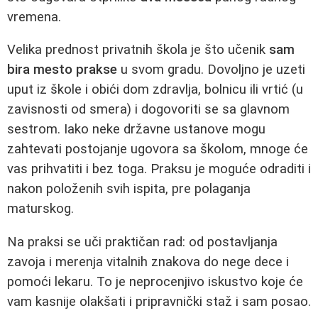
vremena.
Velika prednost privatnih škola je što učenik
sam
bira mesto prakse
u svom gradu. Dovoljno je uzeti
uput iz škole i obići dom zdravlja, bolnicu ili vrtić (u
zavisnosti od smera) i dogovoriti se sa glavnom
sestrom. Iako neke državne ustanove mogu
zahtevati postojanje ugovora sa školom, mnoge će
vas prihvatiti i bez toga. Praksu je moguće odraditi i
nakon položenih svih ispita, pre polaganja
maturskog.
Na praksi se uči praktičan rad: od postavljanja
zavoja i merenja vitalnih znakova do nege dece i
pomoći lekaru. To je neprocenjivo iskustvo koje će
vam kasnije olakšati i pripravnički staž i sam posao.