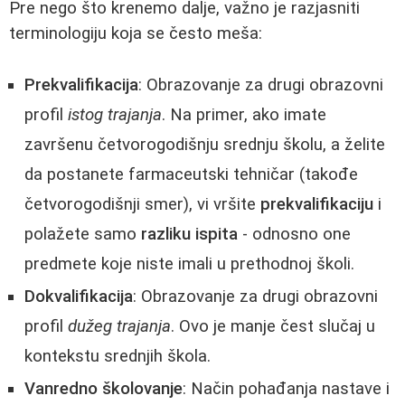
Pre nego što krenemo dalje, važno je razjasniti
terminologiju koja se često meša:
Prekvalifikacija
: Obrazovanje za drugi obrazovni
profil
istog trajanja
. Na primer, ako imate
završenu četvorogodišnju srednju školu, a želite
da postanete farmaceutski tehničar (takođe
četvorogodišnji smer), vi vršite
prekvalifikaciju
i
polažete samo
razliku ispita
- odnosno one
predmete koje niste imali u prethodnoj školi.
Dokvalifikacija
: Obrazovanje za drugi obrazovni
profil
dužeg trajanja
. Ovo je manje čest slučaj u
kontekstu srednjih škola.
Vanredno školovanje
: Način pohađanja nastave i