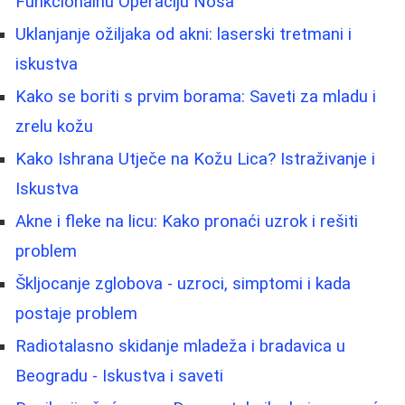
Funkcionalnu Operaciju Nosa
Uklanjanje ožiljaka od akni: laserski tretmani i
iskustva
Kako se boriti s prvim borama: Saveti za mladu i
zrelu kožu
Kako Ishrana Utječe na Kožu Lica? Istraživanje i
Iskustva
Akne i fleke na licu: Kako pronaći uzrok i rešiti
problem
Škljocanje zglobova - uzroci, simptomi i kada
postaje problem
Radiotalasno skidanje mladeža i bradavica u
Beogradu - Iskustva i saveti