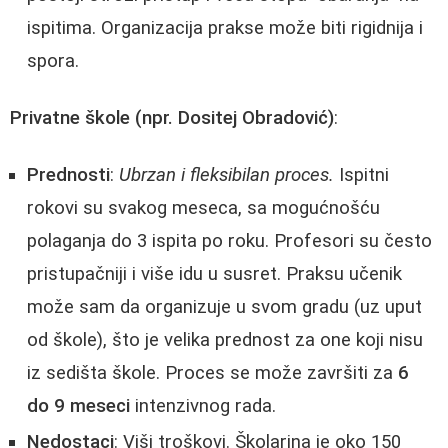
ispitima. Organizacija prakse može biti rigidnija i
spora.
Privatne škole (npr. Dositej Obradović)
:
Prednosti
:
Ubrzan i fleksibilan proces.
Ispitni
rokovi su svakog meseca, sa mogućnošću
polaganja do 3 ispita po roku. Profesori su često
pristupačniji i više idu u susret. Praksu učenik
može sam da organizuje u svom gradu (uz uput
od škole), što je velika prednost za one koji nisu
iz sedišta škole. Proces se može završiti za
6
do 9 meseci
intenzivnog rada.
Nedostaci
: Viši troškovi. Školarina je oko 150