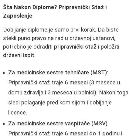
Šta Nakon Diplome? Pripravnički Staž i
Zaposlenje
Dobijanje diplome je samo prvi korak. Da biste
stekli puno pravo na rad u državnoj ustanovi,
potrebno je odraditi
pripravnički staž
i položiti
državni ispit
.
Za medicinske sestre tehničare (MST)
:
Pripravnički staž traje
6 meseci
(3 meseca u
domu zdravlja i 3 meseca u bolnici). Nakon toga
sledi polaganje pred komisijom i dobijanje
licence.
Za medicinske sestre vaspitače (MSV)
:
Pripravnički staž traje
6 meseci do 1 godinu
i