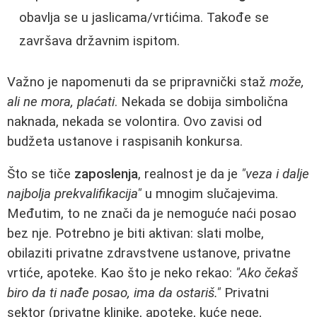
obavlja se u jaslicama/vrtićima. Takođe se
završava državnim ispitom.
Važno je napomenuti da se pripravnički staž
može,
ali ne mora, plaćati
. Nekada se dobija simbolična
naknada, nekada se volontira. Ovo zavisi od
budžeta ustanove i raspisanih konkursa.
Što se tiče
zaposlenja
, realnost je da je
"veza i dalje
najbolja prekvalifikacija"
u mnogim slučajevima.
Međutim, to ne znači da je nemoguće naći posao
bez nje. Potrebno je biti aktivan: slati molbe,
obilaziti privatne zdravstvene ustanove, privatne
vrtiće, apoteke. Kao što je neko rekao:
"Ako čekaš
biro da ti nađe posao, ima da ostariš."
Privatni
sektor (privatne klinike, apoteke, kuće nege,