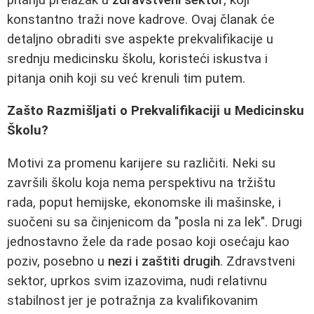
konstantno traži nove kadrove. Ovaj članak će
detaljno obraditi sve aspekte prekvalifikacije u
srednju medicinsku školu, koristeći iskustva i
pitanja onih koji su već krenuli tim putem.
Zašto Razmišljati o Prekvalifikaciji u Medicinsku
Školu?
Motivi za promenu karijere su različiti. Neki su
završili školu koja nema perspektivu na tržištu
rada, poput hemijske, ekonomske ili mašinske, i
suočeni su sa činjenicom da "posla ni za lek". Drugi
jednostavno žele da rade posao koji osećaju kao
poziv, posebno u
nezi i zaštiti drugih
. Zdravstveni
sektor, uprkos svim izazovima, nudi relativnu
stabilnost jer je potražnja za kvalifikovanim