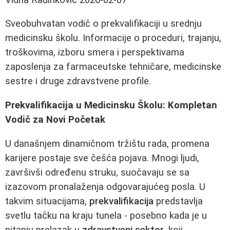
Sveobuhvatan vodič o prekvalifikaciji u srednju
medicinsku školu. Informacije o proceduri, trajanju,
troškovima, izboru smera i perspektivama
zaposlenja za farmaceutske tehničare, medicinske
sestre i druge zdravstvene profile.
Prekvalifikacija u Medicinsku Školu: Kompletan
Vodič za Novi Početak
U današnjem dinamičnom tržištu rada, promena
karijere postaje sve češća pojava. Mnogi ljudi,
završivši određenu struku, suočavaju se sa
izazovom pronalaženja odgovarajućeg posla. U
takvim situacijama,
prekvalifikacija
predstavlja
svetlu tačku na kraju tunela - posebno kada je u
pitanju prelazak u
zdravstveni sektor
, koji