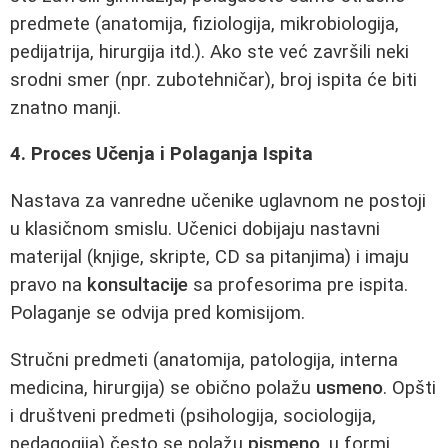
predmete (anatomija, fiziologija, mikrobiologija,
pedijatrija, hirurgija itd.). Ako ste već završili neki
srodni smer (npr. zubotehničar), broj ispita će biti
znatno manji.
4. Proces Učenja i Polaganja Ispita
Nastava za vanredne učenike uglavnom ne postoji
u klasičnom smislu. Učenici dobijaju nastavni
materijal (knjige, skripte, CD sa pitanjima) i imaju
pravo na
konsultacije
sa profesorima pre ispita.
Polaganje se odvija pred komisijom.
Stručni predmeti (anatomija, patologija, interna
medicina, hirurgija) se obično polažu
usmeno
. Opšti
i društveni predmeti (psihologija, sociologija,
pedagogija) često se polažu
pismeno
, u formi