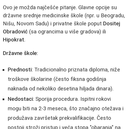
Ovo je možda najčešće pitanje. Glavne opcije su
državne srednje medicinske škole (npr. u Beogradu,
Nišu, Novom Sadu) i privatne škole poput
Dositej
Obradović
(sa ograncima u više gradova) ili
Hipokrat
.
Državne škole
:
Prednosti
: Tradicionalno priznata diploma, niže
troškove školarine (često fiksna godišnja
naknada od nekoliko desetina hiljada dinara).
Nedostaci
: Sporija procedura. Ispitni rokovi
mogu biti na 2-3 meseca, što značajno otežava i
produžava završetak prekvalifikacije. Često
postoji stroži pristup i veća stopa "obaranja" na