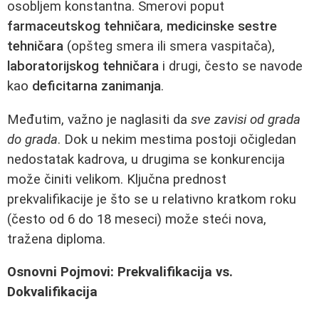
osobljem konstantna. Smerovi poput
farmaceutskog tehničara
,
medicinske sestre
tehničara
(opšteg smera ili smera vaspitača),
laboratorijskog tehničara
i drugi, često se navode
kao
deficitarna zanimanja
.
Međutim, važno je naglasiti da
sve zavisi od grada
do grada
. Dok u nekim mestima postoji očigledan
nedostatak kadrova, u drugima se konkurencija
može činiti velikom. Ključna prednost
prekvalifikacije je što se u relativno kratkom roku
(često od 6 do 18 meseci) može steći nova,
tražena diploma.
Osnovni Pojmovi: Prekvalifikacija vs.
Dokvalifikacija