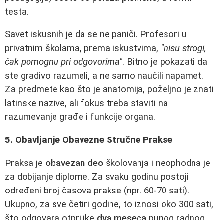
testa.
Savet iskusnih je da se ne paniči. Profesori u
privatnim školama, prema iskustvima,
"nisu strogi,
čak pomognu pri odgovorima"
. Bitno je pokazati da
ste gradivo razumeli, a ne samo naučili napamet.
Za predmete kao što je anatomija, poželjno je znati
latinske nazive, ali fokus treba staviti na
razumevanje građe i funkcije organa.
5. Obavljanje Obavezne Stručne Prakse
Praksa je
obavezan deo
školovanja i neophodna je
za dobijanje diplome. Za svaku godinu postoji
određeni broj časova prakse (npr. 60-70 sati).
Ukupno, za sve četiri godine, to iznosi oko 300 sati,
što odgovara otprilike
dva meseca
punog radnog