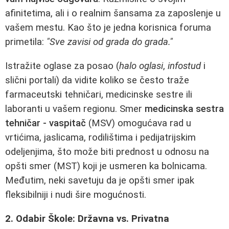
afinitetima, ali i o realnim šansama za zaposlenje u
vašem mestu. Kao što je jedna korisnica foruma
primetila:
"Sve zavisi od grada do grada."
Istražite oglase za posao (
halo oglasi
,
infostud
i
slični portali) da vidite koliko se često traže
farmaceutski tehničari, medicinske sestre ili
laboranti u vašem regionu. Smer
medicinska sestra
tehničar - vaspitač
(MSV) omogućava rad u
vrtićima, jaslicama, rodilištima i pedijatrijskim
odeljenjima, što može biti prednost u odnosu na
opšti smer (MST) koji je usmeren ka bolnicama.
Međutim, neki savetuju da je opšti smer ipak
fleksibilniji i nudi šire mogućnosti.
2. Odabir Škole: Državna vs. Privatna