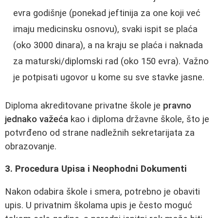
evra godišnje (ponekad jeftinija za one koji već
imaju medicinsku osnovu), svaki ispit se plaća
(oko 3000 dinara), a na kraju se plaća i naknada
za maturski/diplomski rad (oko 150 evra). Važno
je potpisati ugovor u kome su sve stavke jasne.
Diploma akreditovane privatne škole je
pravno
jednako važeća
kao i diploma državne škole, što je
potvrđeno od strane nadležnih sekretarijata za
obrazovanje.
3. Procedura Upisa i Neophodni Dokumenti
Nakon odabira škole i smera, potrebno je obaviti
upis. U privatnim školama upis je često moguć