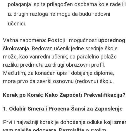
polaganja ispita prilagođen osobama koje rade ili
iz drugih razloga ne mogu da budu redovni
učenici.
Važna napomena: Postoji i mogućnost
uporednog
školovanja
. Redovan učenik jedne srednje škole
može, kao vanredni učenik, da paralelno polaže
razliku predmeta za drugi obrazovni profil.
Međutim, za konačan upis i dobijanje diplome,
mora prvo da završi osnovnu (redovnu) školu.
Korak po Korak: Kako Započeti Prekvalifikaciju?
1. Odabir Smera i Procena Šansi za Zaposlenje
Prvi i najvažniji korak je donošenje odluke
koji smer
vam najviše odgovara
. Razmislite o svojim