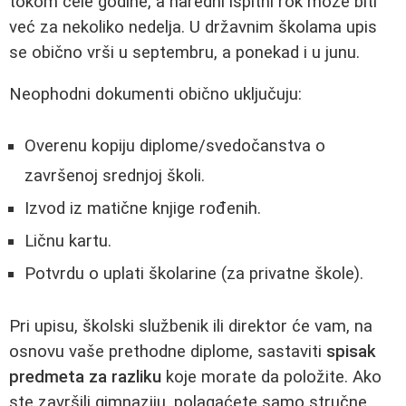
tokom cele godine, a naredni ispitni rok može biti
već za nekoliko nedelja. U državnim školama upis
se obično vrši u septembru, a ponekad i u junu.
Neophodni dokumenti obično uključuju:
Overenu kopiju diplome/svedočanstva o
završenoj srednjoj školi.
Izvod iz matične knjige rođenih.
Ličnu kartu.
Potvrdu o uplati školarine (za privatne škole).
Pri upisu, školski službenik ili direktor će vam, na
osnovu vaše prethodne diplome, sastaviti
spisak
predmeta za razliku
koje morate da položite. Ako
ste završili gimnaziju, polagaćete samo stručne