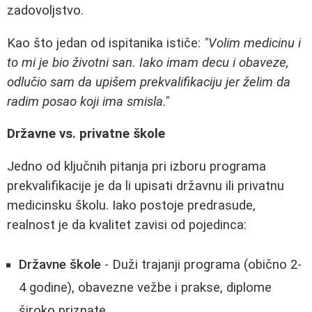
zadovoljstvo.
Kao što jedan od ispitanika ističe:
"Volim medicinu i
to mi je bio životni san. Iako imam decu i obaveze,
odlučio sam da upišem prekvalifikaciju jer želim da
radim posao koji ima smisla."
Državne vs. privatne škole
Jedno od ključnih pitanja pri izboru programa
prekvalifikacije je da li upisati državnu ili privatnu
medicinsku školu. Iako postoje predrasude,
realnost je da kvalitet zavisi od pojedinca:
Državne škole
- Duži trajanji programa (obično 2-
4 godine), obavezne vežbe i prakse, diplome
široko priznate