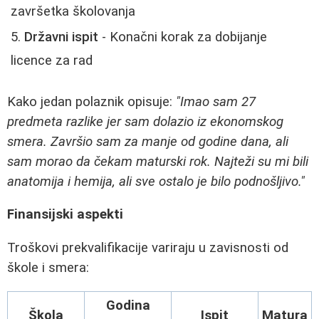
završetka školovanja
Državni ispit
- Konačni korak za dobijanje
licence za rad
Kako jedan polaznik opisuje:
"Imao sam 27
predmeta razlike jer sam dolazio iz ekonomskog
smera. Završio sam za manje od godine dana, ali
sam morao da čekam maturski rok. Najteži su mi bili
anatomija i hemija, ali sve ostalo je bilo podnošljivo."
Finansijski aspekti
Troškovi prekvalifikacije variraju u zavisnosti od
škole i smera:
Godina
Škola
Ispit
Matura