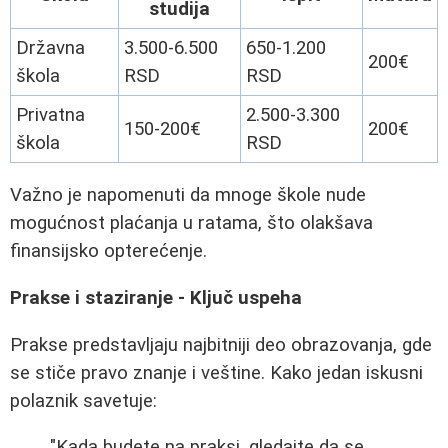
studija
Državna
3.500-6.500
650-1.200
200€
škola
RSD
RSD
Privatna
2.500-3.300
150-200€
200€
škola
RSD
Važno je napomenuti da mnoge škole nude
mogućnost plaćanja u ratama, što olakšava
finansijsko opterećenje.
Prakse i staziranje - Ključ uspeha
Prakse predstavljaju najbitniji deo obrazovanja, gde
se stiče pravo znanje i veštine. Kako jedan iskusni
polaznik savetuje:
"Kada budete na praksi, gledajte da se