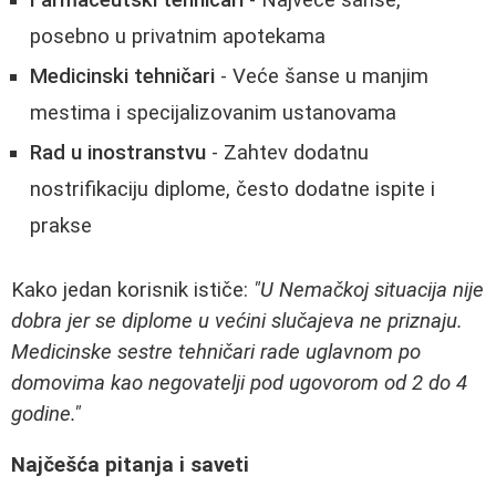
posebno u privatnim apotekama
Medicinski tehničari
- Veće šanse u manjim
mestima i specijalizovanim ustanovama
Rad u inostranstvu
- Zahtev dodatnu
nostrifikaciju diplome, često dodatne ispite i
prakse
Kako jedan korisnik ističe:
"U Nemačkoj situacija nije
dobra jer se diplome u većini slučajeva ne priznaju.
Medicinske sestre tehničari rade uglavnom po
domovima kao negovatelji pod ugovorom od 2 do 4
godine."
Najčešća pitanja i saveti