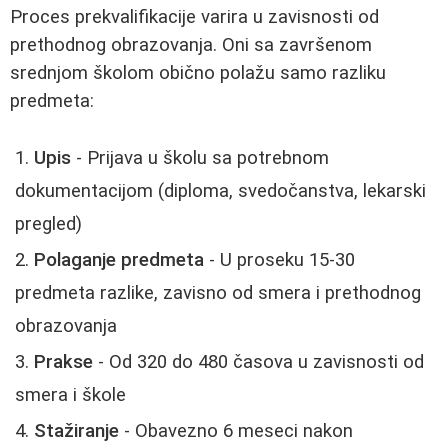
Proces prekvalifikacije varira u zavisnosti od
prethodnog obrazovanja. Oni sa završenom
srednjom školom obično polažu samo razliku
predmeta:
Upis
- Prijava u školu sa potrebnom
dokumentacijom (diploma, svedočanstva, lekarski
pregled)
Polaganje predmeta
- U proseku 15-30
predmeta razlike, zavisno od smera i prethodnog
obrazovanja
Prakse
- Od 320 do 480 časova u zavisnosti od
smera i škole
Stažiranje
- Obavezno 6 meseci nakon