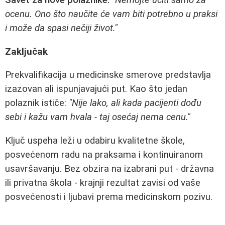
Savet za nove polaznike:
"Nemojte učiti samo za
ocenu. Ono što naučite će vam biti potrebno u praksi
i može da spasi nečiji život."
Zaključak
Prekvalifikacija u medicinske smerove predstavlja
izazovan ali ispunjavajući put. Kao što jedan
polaznik ističe:
"Nije lako, ali kada pacijenti dođu
sebi i kažu vam hvala - taj osećaj nema cenu."
Ključ uspeha leži u odabiru kvalitetne škole,
posvećenom radu na praksama i kontinuiranom
usavršavanju. Bez obzira na izabrani put - državna
ili privatna škola - krajnji rezultat zavisi od vaše
posvećenosti i ljubavi prema medicinskom pozivu.