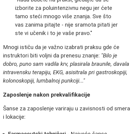
izborite za poluintenzivnu negu jer ćete
tamo steći mnogo više znanja. Sve što
vas zanima pitajte - nije sramota pitati jer
ste vi učenik i to je vaše pravo."
Mnogi ističu da je važno izabrati praksu gde će
instruktori biti voljni da prenesu znanje:
"Bilo je
dobro, puno sam vadila krv, plasirala braunile, davala
intravensku terapiju, EKG, asisitrala pri gastroskopiji,
kolonoskopiji, lumbalnoj punkciji..."
Zaposlenje nakon prekvalifikacije
Šanse za zaposlenje variraju u zavisnosti od smera
i lokacije:
Farmaceutski tehničari
- Najveće šanse,