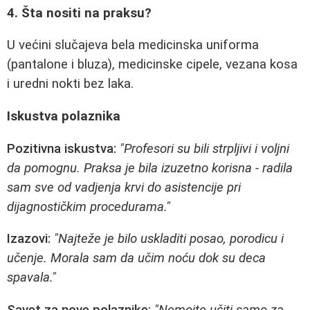
4. Šta nositi na praksu?
U većini slučajeva bela medicinska uniforma
(pantalone i bluza), medicinske cipele, vezana kosa
i uredni nokti bez laka.
Iskustva polaznika
Pozitivna iskustva:
"Profesori su bili strpljivi i voljni
da pomognu. Praksa je bila izuzetno korisna - radila
sam sve od vadjenja krvi do asistencije pri
dijagnostičkim procedurama."
Izazovi:
"Najteže je bilo uskladiti posao, porodicu i
učenje. Morala sam da učim noću dok su deca
spavala."