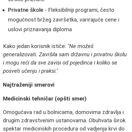
Privatne škole
- Fleksibilniji programi, često
mogućnost bržeg završetka, varirajuće cene i
uslovi priznavanja diploma
Kako jedan korisnik ističe:
"Ne možeš
generalizovati. Završila sam državnu i privatnu školu
i mogu reći da sve zavisi od pojedinca i koliko se
posveti učenju i praksi."
Najtraženiji smerovi
Medicinski tehničar (opšti smer)
Omogućava rad u bolnicama, domovima zdravlja i
drugim zdravstvenim ustanovama. Obuhvata širok
spektar medicinskih procedura od vadjenja krvi do