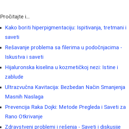
Pročitajte i...
Kako boriti hiperpigmentaciju: Ispitivanja, tretmani i
saveti
Rešavanje problema sa filerima u podočnjacima -
Iskustva i saveti
Hijaluronska kiselina u kozmetičkoj nezi: Istine i
zablude
Ultrazvučna Kavitacija: Bezbedan Način Smanjenja
Masnih Naslaga
Prevencija Raka Dojki: Metode Pregleda i Saveti za
Rano Otkrivanje
Zdravstveni problemi i rešenja - Saveti i diskusije