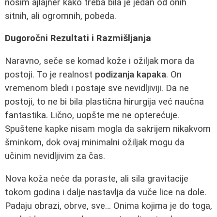
nosim ajlajner kako treba bila je jedan od onih
sitnih, ali ogromnih, pobeda.
Dugoročni Rezultati i Razmišljanja
Naravno, seče se komad kože i ožiljak mora da
postoji. To je realnost
podizanja kapaka
. On
vremenom bledi i postaje sve nevidljiviji. Da ne
postoji, to ne bi bila plastična hirurgija već naučna
fantastika. Lično, uopšte me ne opterećuje.
Spuštene kapke nisam mogla da sakrijem nikakvom
šminkom, dok ovaj minimalni ožiljak mogu da
učinim nevidljivim za čas.
Nova koža neće da poraste, ali sila gravitacije
tokom godina i dalje nastavlja da vuče lice na dole.
Padaju obrazi, obrve, sve… Onima kojima je do toga,