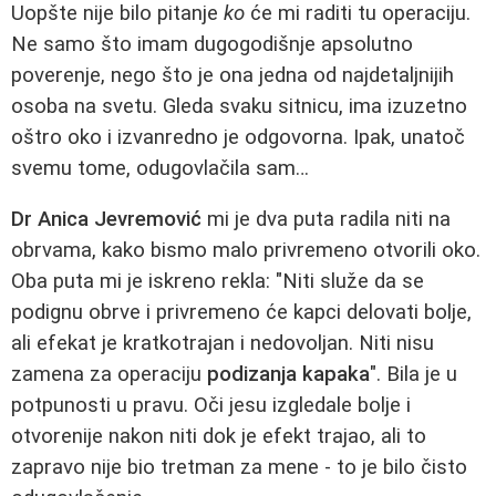
Uopšte nije bilo pitanje
ko
će mi raditi tu operaciju.
Ne samo što imam dugogodišnje apsolutno
poverenje, nego što je ona jedna od najdetaljnijih
osoba na svetu. Gleda svaku sitnicu, ima izuzetno
oštro oko i izvanredno je odgovorna. Ipak, unatoč
svemu tome, odugovlačila sam…
Dr Anica Jevremović
mi je dva puta radila niti na
obrvama, kako bismo malo privremeno otvorili oko.
Oba puta mi je iskreno rekla: "Niti služe da se
podignu obrve i privremeno će kapci delovati bolje,
ali efekat je kratkotrajan i nedovoljan. Niti nisu
zamena za operaciju
podizanja kapaka
". Bila je u
potpunosti u pravu. Oči jesu izgledale bolje i
otvorenije nakon niti dok je efekt trajao, ali to
zapravo nije bio tretman za mene - to je bilo čisto