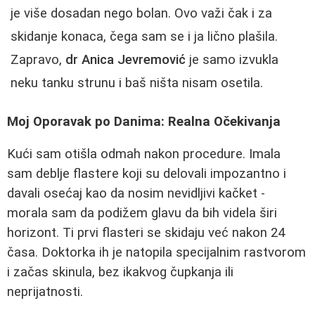
je više dosadan nego bolan. Ovo važi čak i za
skidanje konaca, čega sam se i ja lično plašila.
Zapravo,
dr Anica Jevremović
je samo izvukla
neku tanku strunu i baš ništa nisam osetila.
Moj Oporavak po Danima: Realna Očekivanja
Kući sam otišla odmah nakon procedure. Imala
sam deblje flastere koji su delovali impozantno i
davali osećaj kao da nosim nevidljivi kačket -
morala sam da podižem glavu da bih videla širi
horizont. Ti prvi flasteri se skidaju već nakon 24
časa. Doktorka ih je natopila specijalnim rastvorom
i začas skinula, bez ikakvog čupkanja ili
neprijatnosti.