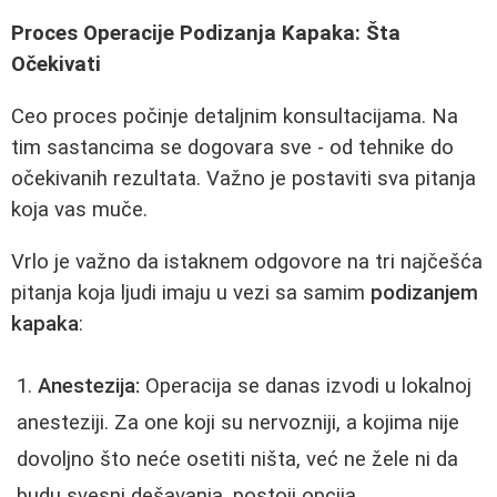
Proces Operacije Podizanja Kapaka: Šta
Očekivati
Ceo proces počinje detaljnim konsultacijama. Na
tim sastancima se dogovara sve - od tehnike do
očekivanih rezultata. Važno je postaviti sva pitanja
koja vas muče.
Vrlo je važno da istaknem odgovore na tri najčešća
pitanja koja ljudi imaju u vezi sa samim
podizanjem
kapaka
:
Anestezija:
Operacija se danas izvodi u lokalnoj
anesteziji. Za one koji su nervozniji, a kojima nije
dovoljno što neće osetiti ništa, već ne žele ni da
budu svesni dešavanja, postoji opcija