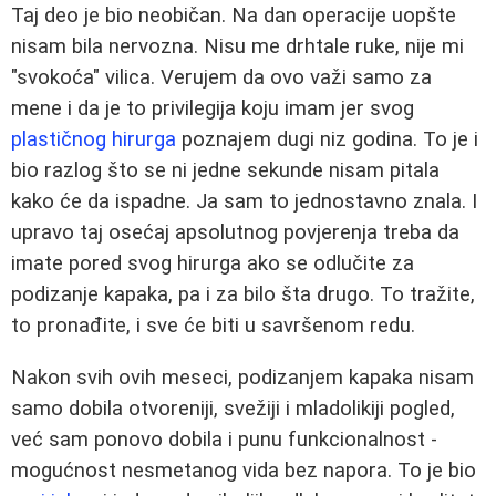
Taj deo je bio neobičan. Na dan operacije uopšte
nisam bila nervozna. Nisu me drhtale ruke, nije mi
"svokoća" vilica. Verujem da ovo važi samo za
mene i da je to privilegija koju imam jer svog
plastičnog hirurga
poznajem dugi niz godina. To je i
bio razlog što se ni jedne sekunde nisam pitala
kako će da ispadne. Ja sam to jednostavno znala. I
upravo taj osećaj apsolutnog povjerenja treba da
imate pored svog hirurga ako se odlučite za
podizanje kapaka, pa i za bilo šta drugo. To tražite,
to pronađite, i sve će biti u savršenom redu.
Nakon svih ovih meseci, podizanjem kapaka nisam
samo dobila otvoreniji, svežiji i mladolikiji pogled,
već sam ponovo dobila i punu funkcionalnost -
mogućnost nesmetanog vida bez napora. To je bio