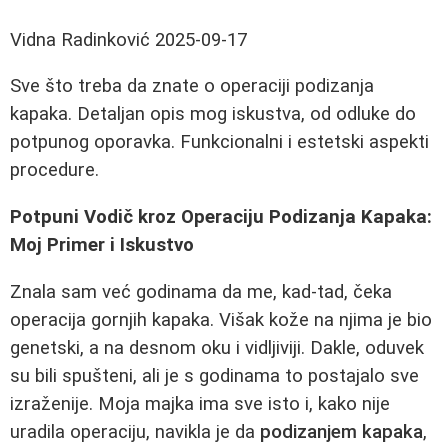
Vidna Radinković
2025-09-17
Sve što treba da znate o operaciji podizanja
kapaka. Detaljan opis mog iskustva, od odluke do
potpunog oporavka. Funkcionalni i estetski aspekti
procedure.
Potpuni Vodič kroz Operaciju Podizanja Kapaka:
Moj Primer i Iskustvo
Znala sam već godinama da me, kad-tad, čeka
operacija gornjih kapaka. Višak kože na njima je bio
genetski, a na desnom oku i vidljiviji. Dakle, oduvek
su bili spušteni, ali je s godinama to postajalo sve
izraženije. Moja majka ima sve isto i, kako nije
uradila operaciju, navikla je da
podizanjem kapaka
,