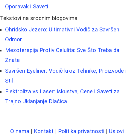
Oporavak i Saveti
Tekstovi na srodnim blogovima
Ohridsko Jezero: Ultimativni Vodič za Savršen
Odmor
Mezoterapija Protiv Celulita: Sve Što Treba da
Znate
Savršen Eyeliner: Vodič kroz Tehnike, Proizvode i
Stil
Elektroliza vs Laser: Iskustva, Cene i Saveti za
Trajno Uklanjanje Dlačica
O nama
|
Kontakt
|
Politika privatnosti
|
Uslovi