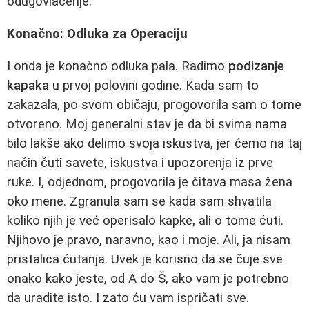
odugovlačenje.
Konačno: Odluka za Operaciju
I onda je konačno odluka pala. Radimo
podizanje
kapaka
u prvoj polovini godine. Kada sam to
zakazala, po svom običaju, progovorila sam o tome
otvoreno. Moj generalni stav je da bi svima nama
bilo lakše ako delimo svoja iskustva, jer ćemo na taj
način čuti savete, iskustva i upozorenja iz prve
ruke. I, odjednom, progovorila je čitava masa žena
oko mene. Zgranula sam se kada sam shvatila
koliko njih je već operisalo kapke, ali o tome ćuti.
Njihovo je pravo, naravno, kao i moje. Ali, ja nisam
pristalica ćutanja. Uvek je korisno da se čuje sve
onako kako jeste, od A do Š, ako vam je potrebno
da uradite isto. I zato ću vam ispričati sve.