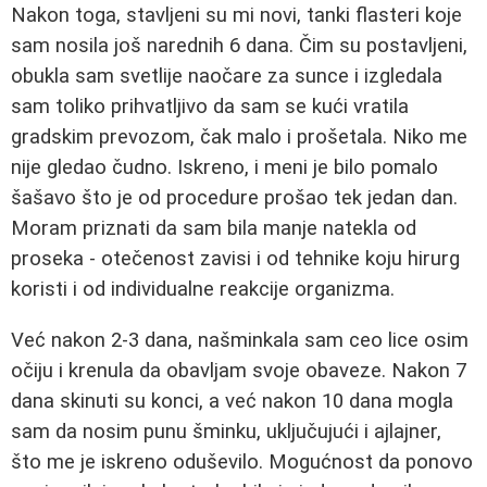
Nakon toga, stavljeni su mi novi, tanki flasteri koje
sam nosila još narednih 6 dana. Čim su postavljeni,
obukla sam svetlije naočare za sunce i izgledala
sam toliko prihvatljivo da sam se kući vratila
gradskim prevozom, čak malo i prošetala. Niko me
nije gledao čudno. Iskreno, i meni je bilo pomalo
šašavo što je od procedure prošao tek jedan dan.
Moram priznati da sam bila manje natekla od
proseka - otečenost zavisi i od tehnike koju hirurg
koristi i od individualne reakcije organizma.
Već nakon 2-3 dana, našminkala sam ceo lice osim
očiju i krenula da obavljam svoje obaveze. Nakon 7
dana skinuti su konci, a već nakon 10 dana mogla
sam da nosim punu šminku, uključujući i ajlajner,
što me je iskreno oduševilo. Mogućnost da ponovo