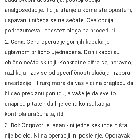
analgosedacije. To je stanje u kome ste opušteni,
uspavani i ničega se ne sećate. Ova opcija
podrazumeva i anesteziologa na proceduri.
Cena:
Cena operacije gornjih kapaka je
uglavnom prilično ujednačena. Donji kapci su
obično nešto skuplji. Konkretne cifre se, naravno,
razlikuju i zavise od specifičnosti slučaja i izbora
anestezije. Hirurg mora da vas vidi na pregledu da
bi dao preciznu ponudu, a vaše je da sve to
unapred pitate - da li je cena konsultacija i
kontrola uračunata, itd.
Bol:
Odgovor je jasan - ni jedne sekunde ništa
nije bolelo. Ni na operaciji, ni posle nje. Oporavak