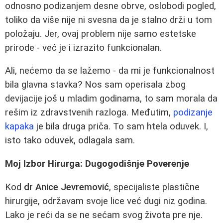
odnosno podizanjem desne obrve, oslobodi pogled,
toliko da više nije ni svesna da je stalno drži u tom
položaju. Jer, ovaj problem nije samo estetske
prirode - već je i izrazito funkcionalan.
Ali, nećemo da se lažemo - da mi je funkcionalnost
bila glavna stavka? Nos sam operisala zbog
devijacije još u mladim godinama, to sam morala da
rešim iz zdravstvenih razloga. Međutim,
podizanje
kapaka
je bila druga priča. To sam htela oduvek. I,
isto tako oduvek, odlagala sam.
Moj Izbor Hirurga: Dugogodišnje Poverenje
Kod
dr Anice Jevremović
, specijaliste plastične
hirurgije, održavam svoje lice već dugi niz godina.
Lako je reći da se ne sećam svog života pre nje.