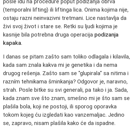
posle idu na procedure poput podizanja obrva
(temporalni lifting) ili liftinga lica. Onima kojima nije,
ostaju razni neinvazivni tretmani. Lice nastavlja da
živi svoj život i stare se. Retki su ljudi kojima je
kasnije bila potrebna druga operacija
podizanja
kapaka
.
I danas se pitam zašto sam toliko odlagala i kilavila,
kada sam znala kakva mi je genetika i da nema
drugog rešenja. Zašto sam se "glupirala" sa nitima i
razním tehnikama šminkanja? Odgovor je, naravno,
strah. Posle bitke su svi generali, pa tako i ja. Sada,
kada znam sve što znam, smešno mi je što sam se
plašila bola, koji ne postoji, ili sporog oporavka
tokom kojeg ću izgledati kao vanzemaljac. Jedino
se, zapravo, nisam plašila kako će da ispadne.