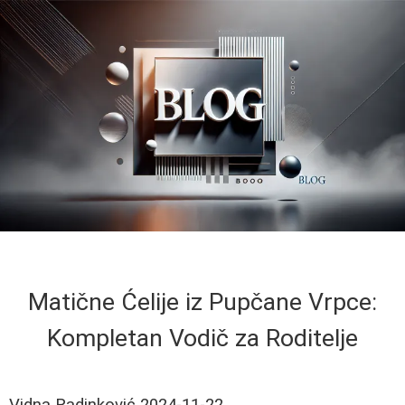
Matične Ćelije iz Pupčane Vrpce:
Kompletan Vodič za Roditelje
Vidna Radinković
2024-11-22