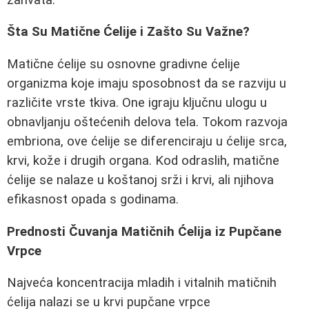
Šta Su Matične Ćelije i Zašto Su Važne?
Matične ćelije su osnovne gradivne ćelije
organizma koje imaju sposobnost da se razviju u
različite vrste tkiva. One igraju ključnu ulogu u
obnavljanju oštećenih delova tela. Tokom razvoja
embriona, ove ćelije se diferenciraju u ćelije srca,
krvi, kože i drugih organa. Kod odraslih, matične
ćelije se nalaze u koštanoj srži i krvi, ali njihova
efikasnost opada s godinama.
Prednosti Čuvanja Matičnih Ćelija iz Pupčane
Vrpce
Najveća koncentracija mladih i vitalnih matičnih
ćelija nalazi se u krvi pupčane vrpce