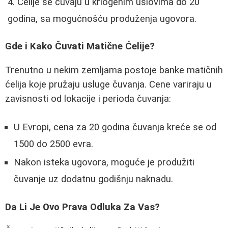
Ćelije se čuvaju u kriogenim uslovima do 20
godina, sa mogućnošću produženja ugovora.
Gde i Kako Čuvati Matične Ćelije?
Trenutno u nekim zemljama postoje banke matičnih
ćelija koje pružaju usluge čuvanja. Cene variraju u
zavisnosti od lokacije i perioda čuvanja:
U Evropi, cena za 20 godina čuvanja kreće se od
1500 do 2500 evra.
Nakon isteka ugovora, moguće je produžiti
čuvanje uz dodatnu godišnju naknadu.
Da Li Je Ovo Prava Odluka Za Vas?