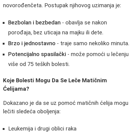
novorođenčeta. Postupak njihovog uzimanja je:
Bezbolan i bezbedan
- obavlja se nakon
porođaja, bez uticaja na majku ili dete.
Brzo i jednostavno
- traje samo nekoliko minuta.
Potencijalno spasilački
- može pomoći u lečenju
više od 75 teških bolesti.
Koje Bolesti Mogu Da Se Leče Matičnim
Ćelijama?
Dokazano je da se uz pomoć matičnih ćelija mogu
lečiti sledeća oboljenja:
Leukemija i drugi oblici raka