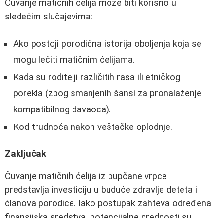
Čuvanje matičnih ćelija može biti korisno u
sledećim slučajevima:
Ako postoji porodična istorija oboljenja koja se
mogu lečiti matičnim ćelijama.
Kada su roditelji različitih rasa ili etničkog
porekla (zbog smanjenih šansi za pronalaženje
kompatibilnog davaoca).
Kod trudnoća nakon veštačke oplodnje.
Zaključak
Čuvanje matičnih ćelija iz pupčane vrpce
predstavlja investiciju u buduće zdravlje deteta i
članova porodice. Iako postupak zahteva određena
finansijska sredstva, potencijalne prednosti su