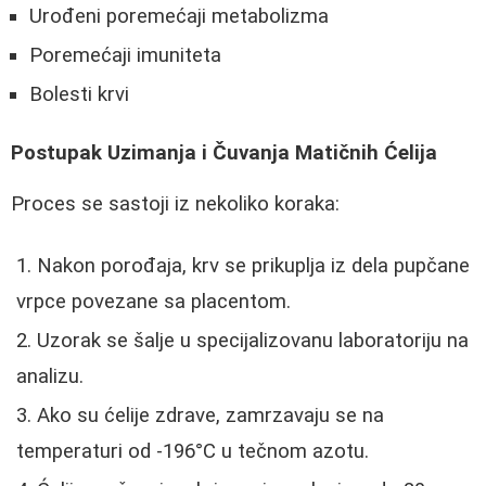
Urođeni poremećaji metabolizma
Poremećaji imuniteta
Bolesti krvi
Postupak Uzimanja i Čuvanja Matičnih Ćelija
Proces se sastoji iz nekoliko koraka:
Nakon porođaja, krv se prikuplja iz dela pupčane
vrpce povezane sa placentom.
Uzorak se šalje u specijalizovanu laboratoriju na
analizu.
Ako su ćelije zdrave, zamrzavaju se na
temperaturi od -196°C u tečnom azotu.