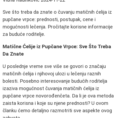
Sve što treba da znate o čuvanju matičnih ćelija iz
pupčane vrpce: prednosti, postupak, cene i
mogućnosti lečenja. Pročitajte korisne informacije
za buduće roditelje.
Matične Ćelije iz Pupčane Vrpce: Sve Što Treba
Da Znate
U poslednje vreme sve više se govori o značaju
matičnih ćelija i njihovoj ulozi u lečenju raznih
bolesti. Posebno interesovanje budućih roditelja
izaziva mogućnost čuvanja matičnih ćelija iz
pupčane vrpce novorođenčeta. Da li je ova metoda
zaista korisna i koje su njene prednosti? U ovom
članku ćemo detaljno razmotriti sve aspekte ovog
zahvata.