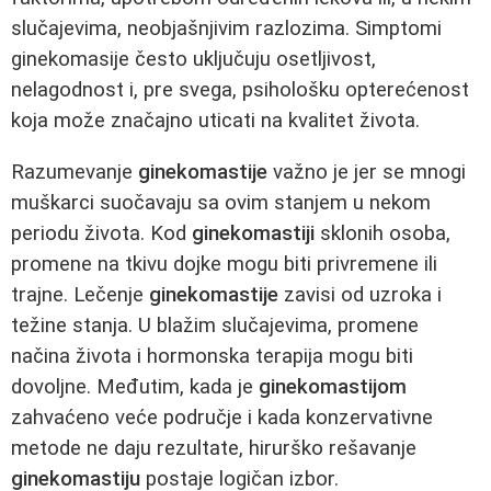
slučajevima, neobjašnjivim razlozima. Simptomi
ginekomasije često uključuju osetljivost,
nelagodnost i, pre svega, psihološku opterećenost
koja može značajno uticati na kvalitet života.
Razumevanje
ginekomastije
važno je jer se mnogi
muškarci suočavaju sa ovim stanjem u nekom
periodu života. Kod
ginekomastiji
sklonih osoba,
promene na tkivu dojke mogu biti privremene ili
trajne. Lečenje
ginekomastije
zavisi od uzroka i
težine stanja. U blažim slučajevima, promene
načina života i hormonska terapija mogu biti
dovoljne. Međutim, kada je
ginekomastijom
zahvaćeno veće područje i kada konzervativne
metode ne daju rezultate, hirurško rešavanje
ginekomastiju
postaje logičan izbor.