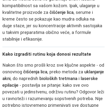
kompatibilnost sa vašom kožom. Ipak, ulaganje u
kvalitetne proizvode za
čišćenje lica
, serume i
kreme često se pokazuje kao mudra odluka na
duge staze, jer su koncentracije aktivnih sastojaka
u takvim preparatima obično veće, a formule
stabilnije i efikasnije.
Kako izgraditi rutinu koja donosi rezultate
Nakon što smo prošli kroz sve ključne aspekte - od
osnovnog
čišćenja lica
, preko metoda za
uklanjanje
akni
, do naprednih
bioloških tretmana
i
laserske
epilacije
- postavlja se pitanje: kako sve ovo
povezati u jedinstvenu, održivu rutinu? Odgovor leži
u ravnoteži i razumevanju sopstvenih potreba. Nije
potrebno istovremeno primenjivati sve dostupne