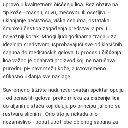
upravo u kvalitetnom
čišćenju lica
. Bez obzira na
tip kože - masnu, suvu, mešovitu ili osetljivu -
uklanjanje nečistoća, viška sebuma, ostataka
šminke i čestica zagađenja predstavlja prvi i
najvažniji korak. Mnogi ljudi godinama tragaju za
idealnim sredstvom, isprobavajući sve od klasičnih
sapuna do medicinskih gelova. U procesu
čišćenja
lica
važno je odabrati proizvod koji ne narušava
prirodnu pH ravnotežu kože, a istovremeno
efikasno uklanja sve naslage.
Savremeno tržište nudi neverovatan spektar opcija
- od penastih gelova, preko mleka za
čišćenje lica
,
do uljanih čistača koji deluju po principu „slično se
rastvara sličnim“. Ono što je nekada bilo
nezamislivo - poput upotrebe običnog sapuna za