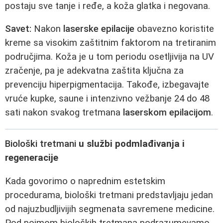
postaju sve tanje i ređe, a koža glatka i negovana.
Savet:
Nakon
laserske epilacije
obavezno koristite
kreme sa visokim zaštitnim faktorom na tretiranim
područjima. Koža je u tom periodu osetljivija na UV
zračenje, pa je adekvatna zaštita ključna za
prevenciju hiperpigmentacija. Takođe, izbegavajte
vruće kupke, saune i intenzivno vežbanje 24 do 48
sati nakon svakog tretmana
laserskom epilacijom
.
Biološki tretmani
u službi podmlađivanja i
regeneracije
Kada govorimo o naprednim estetskim
procedurama, biološki tretmani predstavljaju jedan
od najuzbudljivijih segmenata savremene medicine.