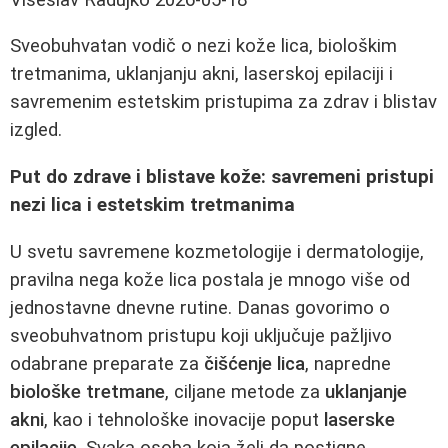
Sveobuhvatan vodič o nezi kože lica, biološkim
tretmanima, uklanjanju akni, laserskoj epilaciji i
savremenim estetskim pristupima za zdrav i blistav
izgled.
Put do zdrave i blistave kože: savremeni pristupi
nezi lica i estetskim tretmanima
U svetu savremene kozmetologije i dermatologije,
pravilna nega kože lica postala je mnogo više od
jednostavne dnevne rutine. Danas govorimo o
sveobuhvatnom pristupu koji uključuje pažljivo
odabrane preparate za
čišćenje lica
, napredne
biološke tretmane
, ciljane metode za
uklanjanje
akni
, kao i tehnološke inovacije poput
laserske
epilacije
. Svaka osoba koja želi da postigne