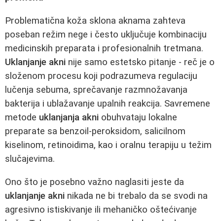
Problematična koža sklona aknama zahteva
poseban režim nege i često uključuje kombinaciju
medicinskih preparata i profesionalnih tretmana.
Uklanjanje akni
nije samo estetsko pitanje - reč je o
složenom procesu koji podrazumeva regulaciju
lučenja sebuma, sprečavanje razmnožavanja
bakterija i ublažavanje upalnih reakcija. Savremene
metode
uklanjanja akni
obuhvataju lokalne
preparate sa benzoil-peroksidom, salicilnom
kiselinom, retinoidima, kao i oralnu terapiju u težim
slučajevima.
Ono što je posebno važno naglasiti jeste da
uklanjanje akni
nikada ne bi trebalo da se svodi na
agresivno istiskivanje ili mehaničko oštećivanje