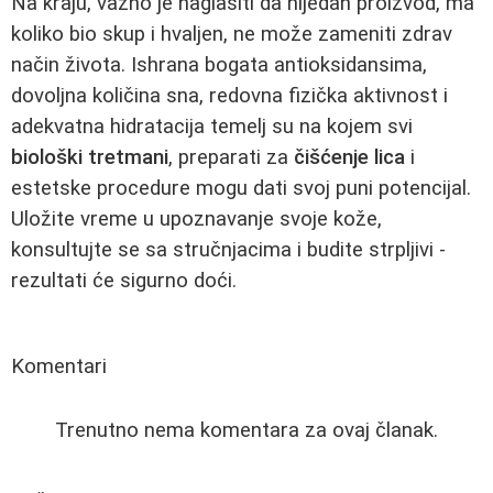
Na kraju, važno je naglasiti da nijedan proizvod, ma
koliko bio skup i hvaljen, ne može zameniti zdrav
način života. Ishrana bogata antioksidansima,
dovoljna količina sna, redovna fizička aktivnost i
adekvatna hidratacija temelj su na kojem svi
biološki tretmani
, preparati za
čišćenje lica
i
estetske procedure mogu dati svoj puni potencijal.
Uložite vreme u upoznavanje svoje kože,
konsultujte se sa stručnjacima i budite strpljivi -
rezultati će sigurno doći.
Komentari
Trenutno nema komentara za ovaj članak.