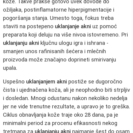
kože. Takve prakse gotovo uvek dovode do
ožiljaka, postinflamatorne hiperpigmentacije i
pogoršanja stanja. Umesto toga, fokus treba
staviti na postepeno
uklanjanje akni
uz pomoć
preparata koji deluju na više nivoa istovremeno. Pri
uklanjanju akni
ključnu ulogu igra i ishrana -
smanjen unos rafinisanih šećera i mlečnih
proizvoda može značajno doprineti smirivanju
upala.
Uspešno
uklanjanjem akni
postiže se dugoročno
čista i ujednačena koža, ali je neophodno biti strpljiv
i dosledan. Mnogi odustanu nakon nekoliko nedelja
jer ne vide trenutne rezultate, a upravo je to greška.
Ciklus obnavljanja kože traje oko 28 dana, pa je
minimalni period za procenu efikasnosti nekog
tretmana za
uklanjanju akni
najmanje šest do osam