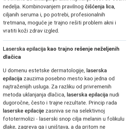
nedelja. Kombinovanjem pravilnog
čišćenja lica
,
ciljanih seruma i, po potrebi, profesionalnih
tretmana, moguće je trajno rešiti problem akni i
vratiti koži zdrav izgled.
Laserska epilacija
kao trajno rešenje neželjenih
dlačica
U domenu estetske dermatologije,
laserska
epilacija
zauzima posebno mesto kao jedna od
najtraženijih usluga. Za razliku od privremenih
metoda uklanjanja dlačica,
laserska epilacija
nudi
dugoročne, često i trajne rezultate. Princip rada
laserske epilacije
zasniva se na selektivnoj
fototermolizi - laserski snop cilja melanin u folikulu
dlake, zagreva ga i uništava, a da pritom ne