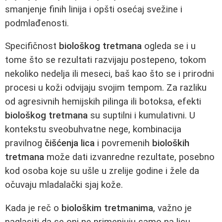
smanjenje finih linija i opšti osećaj svežine i
podmlađenosti.
Specifičnost
biološkog tretmana
ogleda se i u
tome što se rezultati razvijaju postepeno, tokom
nekoliko nedelja ili meseci, baš kao što se i prirodni
procesi u koži odvijaju svojim tempom. Za razliku
od agresivnih hemijskih pilinga ili botoksa, efekti
biološkog tretmana
su suptilni i kumulativni. U
kontekstu sveobuhvatne nege, kombinacija
pravilnog
čišćenja lica
i povremenih
bioloških
tretmana
može dati izvanredne rezultate, posebno
kod osoba koje su ušle u zrelije godine i žele da
očuvaju mladalački sjaj kože.
Kada je reč o
biološkim tretmanima
, važno je