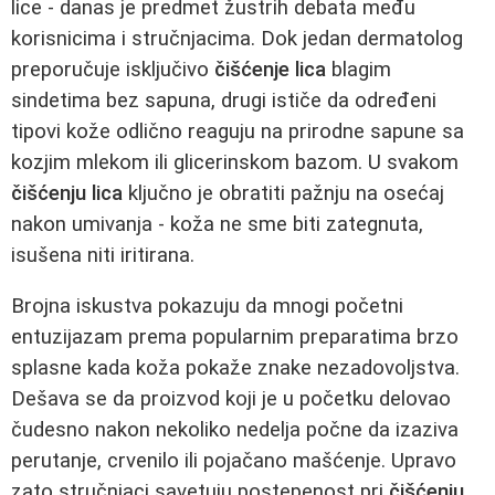
lice - danas je predmet žustrih debata među
korisnicima i stručnjacima. Dok jedan dermatolog
preporučuje isključivo
čišćenje lica
blagim
sindetima bez sapuna, drugi ističe da određeni
tipovi kože odlično reaguju na prirodne sapune sa
kozjim mlekom ili glicerinskom bazom. U svakom
čišćenju lica
ključno je obratiti pažnju na osećaj
nakon umivanja - koža ne sme biti zategnuta,
isušena niti iritirana.
Brojna iskustva pokazuju da mnogi početni
entuzijazam prema popularnim preparatima brzo
splasne kada koža pokaže znake nezadovoljstva.
Dešava se da proizvod koji je u početku delovao
čudesno nakon nekoliko nedelja počne da izaziva
perutanje, crvenilo ili pojačano mašćenje. Upravo
zato stručnjaci savetuju postepenost pri
čišćenju