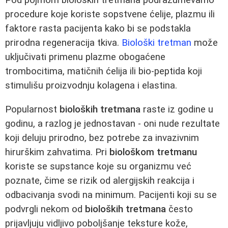
Pod pojmom bioloških tretmana podrazumevamo
procedure koje koriste sopstvene ćelije, plazmu ili
faktore rasta pacijenta kako bi se podstakla
prirodna regeneracija tkiva.
Biološki tretman
može
uključivati primenu plazme obogaćene
trombocitima, matičnih ćelija ili bio-peptida koji
stimulišu proizvodnju kolagena i elastina.
Popularnost
bioloških tretmana
raste iz godine u
godinu, a razlog je jednostavan - oni nude rezultate
koji deluju prirodno, bez potrebe za invazivnim
hirurškim zahvatima. Pri
biološkom tretmanu
koriste se supstance koje su organizmu već
poznate, čime se rizik od alergijskih reakcija i
odbacivanja svodi na minimum. Pacijenti koji su se
podvrgli nekom od
bioloških tretmana
često
prijavljuju vidljivo poboljšanje teksture kože,