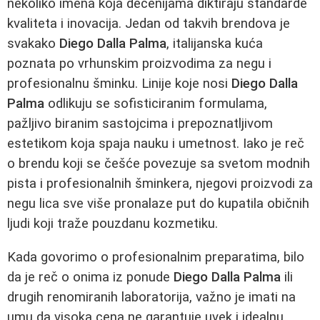
nekoliko imena koja decenijama diktiraju standarde
kvaliteta i inovacija. Jedan od takvih brendova je
svakako
Diego Dalla Palma
, italijanska kuća
poznata po vrhunskim proizvodima za negu i
profesionalnu šminku. Linije koje nosi
Diego Dalla
Palma
odlikuju se sofisticiranim formulama,
pažljivo biranim sastojcima i prepoznatljivom
estetikom koja spaja nauku i umetnost. Iako je reč
o brendu koji se češće povezuje sa svetom modnih
pista i profesionalnih šminkera, njegovi proizvodi za
negu lica sve više pronalaze put do kupatila običnih
ljudi koji traže pouzdanu kozmetiku.
Kada govorimo o profesionalnim preparatima, bilo
da je reč o onima iz ponude
Diego Dalla Palma
ili
drugih renomiranih laboratorija, važno je imati na
umu da visoka cena ne garantuje uvek i idealnu