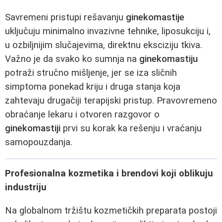
Savremeni pristupi rešavanju
ginekomastije
uključuju minimalno invazivne tehnike, liposukciju i,
u ozbiljnijim slučajevima, direktnu eksciziju tkiva.
Važno je da svako ko sumnja na
ginekomastiju
potraži stručno mišljenje, jer se iza sličnih
simptoma ponekad kriju i druga stanja koja
zahtevaju drugačiji terapijski pristup. Pravovremeno
obraćanje lekaru i otvoren razgovor o
ginekomastiji
prvi su korak ka rešenju i vraćanju
samopouzdanja.
Profesionalna kozmetika i brendovi koji oblikuju
industriju
Na globalnom tržištu kozmetičkih preparata postoji