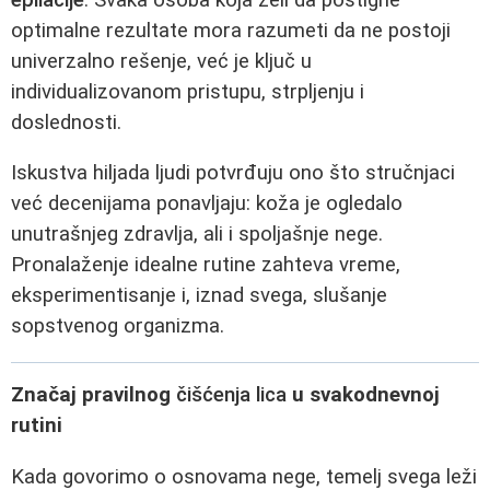
optimalne rezultate mora razumeti da ne postoji
univerzalno rešenje, već je ključ u
individualizovanom pristupu, strpljenju i
doslednosti.
Iskustva hiljada ljudi potvrđuju ono što stručnjaci
već decenijama ponavljaju: koža je ogledalo
unutrašnjeg zdravlja, ali i spoljašnje nege.
Pronalaženje idealne rutine zahteva vreme,
eksperimentisanje i, iznad svega, slušanje
sopstvenog organizma.
Značaj pravilnog
čišćenja lica
u svakodnevnoj
rutini
Kada govorimo o osnovama nege, temelj svega leži