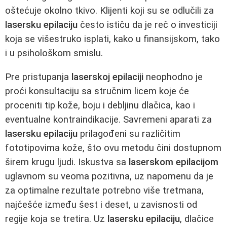
oštećuje okolno tkivo. Klijenti koji su se odlučili za
lasersku epilaciju
često ističu da je reč o investiciji
koja se višestruko isplati, kako u finansijskom, tako
i u psihološkom smislu.
Pre pristupanja
laserskoj epilaciji
neophodno je
proći konsultaciju sa stručnim licem koje će
proceniti tip kože, boju i debljinu dlačica, kao i
eventualne kontraindikacije. Savremeni aparati za
lasersku epilaciju
prilagođeni su različitim
fototipovima kože, što ovu metodu čini dostupnom
širem krugu ljudi. Iskustva sa
laserskom epilacijom
uglavnom su veoma pozitivna, uz napomenu da je
za optimalne rezultate potrebno više tretmana,
najčešće između šest i deset, u zavisnosti od
regije koja se tretira. Uz
lasersku epilaciju
, dlačice