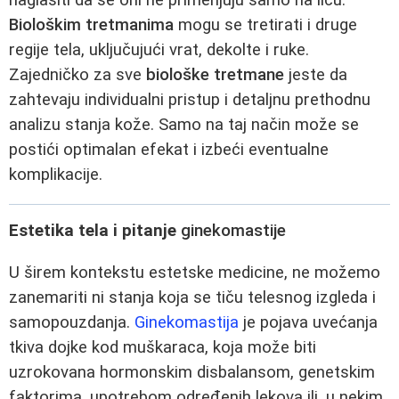
naglasiti da se oni ne primenjuju samo na licu.
Biološkim tretmanima
mogu se tretirati i druge
regije tela, uključujući vrat, dekolte i ruke.
Zajedničko za sve
biološke tretmane
jeste da
zahtevaju individualni pristup i detaljnu prethodnu
analizu stanja kože. Samo na taj način može se
postići optimalan efekat i izbeći eventualne
komplikacije.
Estetika tela i pitanje
ginekomastije
U širem kontekstu estetske medicine, ne možemo
zanemariti ni stanja koja se tiču telesnog izgleda i
samopouzdanja.
Ginekomastija
je pojava uvećanja
tkiva dojke kod muškaraca, koja može biti
uzrokovana hormonskim disbalansom, genetskim
faktorima, upotrebom određenih lekova ili, u nekim