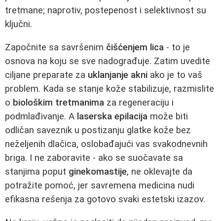
tretmane; naprotiv, postepenost i selektivnost su
ključni.
Započnite sa savršenim
čišćenjem lica
- to je
osnova na koju se sve nadograđuje. Zatim uvedite
ciljane preparate za
uklanjanje akni
ako je to vaš
problem. Kada se stanje kože stabilizuje, razmislite
o
biološkim tretmanima
za regeneraciju i
podmlađivanje. A
laserska epilacija
može biti
odličan saveznik u postizanju glatke kože bez
neželjenih dlačica, oslobađajući vas svakodnevnih
briga. I ne zaboravite - ako se suočavate sa
stanjima poput
ginekomastije
, ne oklevajte da
potražite pomoć, jer savremena medicina nudi
efikasna rešenja za gotovo svaki estetski izazov.