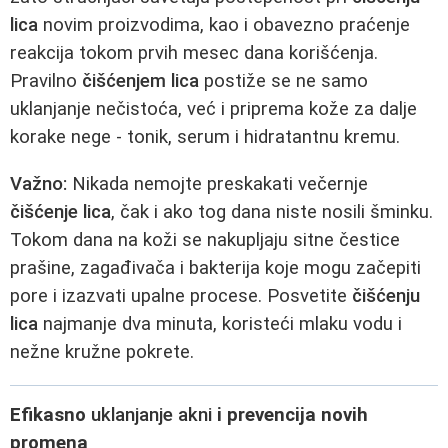
lica
novim proizvodima, kao i obavezno praćenje
reakcija tokom prvih mesec dana korišćenja.
Pravilno
čišćenjem lica
postiže se ne samo
uklanjanje nečistoća, već i priprema kože za dalje
korake nege - tonik, serum i hidratantnu kremu.
Važno:
Nikada nemojte preskakati večernje
čišćenje lica
, čak i ako tog dana niste nosili šminku.
Tokom dana na koži se nakupljaju sitne čestice
prašine, zagađivača i bakterija koje mogu začepiti
pore i izazvati upalne procese. Posvetite
čišćenju
lica
najmanje dva minuta, koristeći mlaku vodu i
nežne kružne pokrete.
Efikasno
uklanjanje akni
i prevencija novih
promena