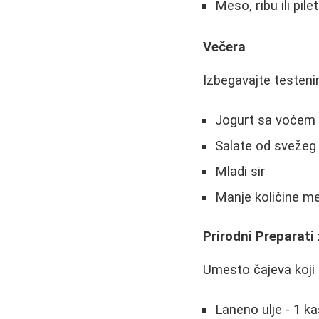
Meso, ribu ili pil
Večera
Izbegavajte testeni
Jogurt sa voćem
Salate od svežeg
Mladi sir
Manje količine m
Prirodni Preparati
Umesto čajeva koji 
Laneno ulje - 1 