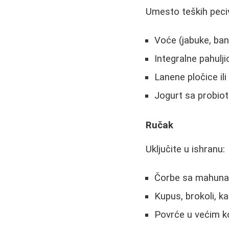
Umesto teških peciv
Voće (jabuke, ba
Integralne pahulj
Lanene pločice ili
Jogurt sa probio
Ručak
Uključite u ishranu:
Čorbe sa mahunar
Kupus, brokoli, ka
Povrće u većim k