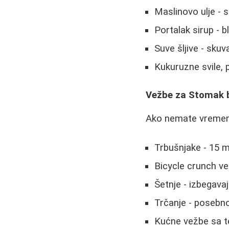
Maslinovo ulje - s
Portalak sirup - 
Suve šljive - sku
Kukuruzne svile, 
Vežbe za Stomak 
Ako nemate vremena
Trbušnjake - 15 m
Bicycle crunch v
Šetnje - izbegavaj
Trčanje - posebn
Kućne vežbe sa t