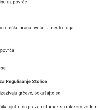
etinu uz povrće
nu i tešku hranu uveče. Umesto toga:
 povrća
esa
 za Regulisanje Stolice
izazivaju grčeve, pokušajte sa:
kašika ujutru na prazan stomak sa mlakom vodom