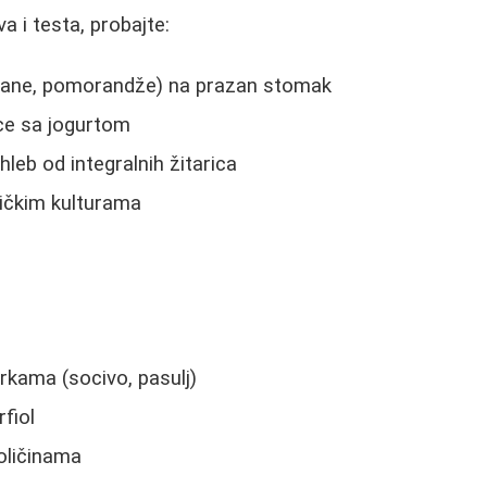
a i testa, probajte:
nane, pomorandže) na prazan stomak
ice sa jogurtom
 hleb od integralnih žitarica
tičkim kulturama
kama (socivo, pasulj)
rfiol
oličinama