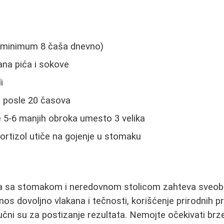
 (minimum 8 čaša dnevno)
ana pića i sokove
i
u posle 20 časova
 5-6 manjih obroka umesto 3 velika
kortizol utiče na gojenje u stomaku
a sa stomakom i neredovnom stolicom zahteva sveobu
os dovoljno vlakana i tečnosti, korišćenje prirodnih p
ljučni su za postizanje rezultata. Nemojte očekivati br