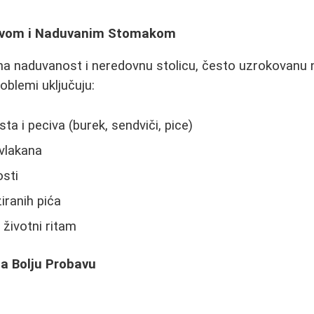
avom i Naduvanim Stomakom
e na naduvanost i neredovnu stolicu, često uzrokovan
oblemi uključuju:
ta i peciva (burek, sendviči, pice)
vlakana
sti
iranih pića
 životni ritam
a Bolju Probavu