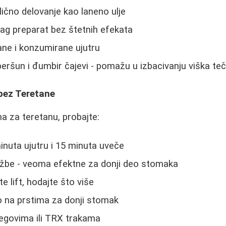
lično delovanje kao laneno ulje
blag preparat bez štetnih efekata
vane i konzumirane ujutru
peršun i đumbir čajevi - pomažu u izbacivanju viška te
bez Teretane
 za teretanu, probajte:
inuta ujutru i 15 minuta uveče
ežbe - veoma efektne za donji deo stomaka
te lift, hodajte što više
o na prstima za donji stomak
egovima ili TRX trakama