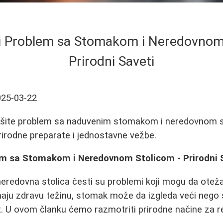
i Problem sa Stomakom i Neredovnom
Prirodni Saveti
025-03-22
ešite problem sa naduvenim stomakom i neredovnom 
irodne preparate i jednostavne vežbe.
em sa Stomakom i Neredovnom Stolicom - Prirodni 
eredovna stolica česti su problemi koji mogu da otež
maju zdravu težinu, stomak može da izgleda veći nego š
. U ovom članku ćemo razmotriti prirodne načine za r