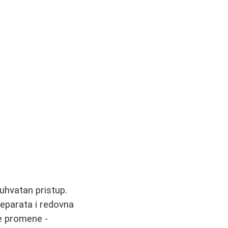
hvatan pristup.
reparata i redovna
ze promene -