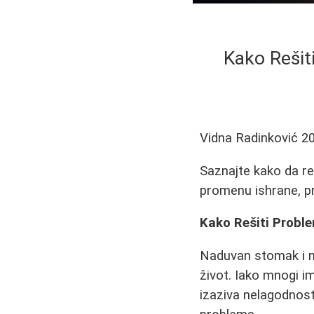
Kako Rešit
Vidna Radinković
2
Saznajte kako da r
promenu ishrane, pr
Kako Rešiti Probl
Naduvan stomak i n
život. Iako mnogi i
izaziva nelagodnost