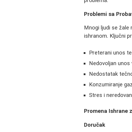
problema.
Problemi sa Prob
Mnogi ljudi se žal
ishranom. Ključni pr
Preterani unos tes
Nedovoljan unos 
Nedostatak tečno
Konzumiranje gaz
Stres i neredovan
Promena Ishrane z
Doručak