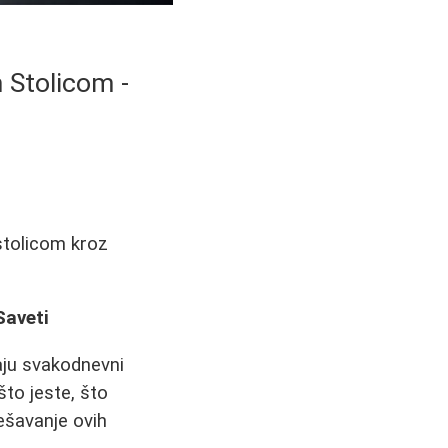
 Stolicom -
stolicom kroz
Saveti
aju svakodnevni
to jeste, što
ešavanje ovih