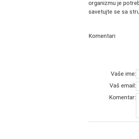
organizmu je potreb
savetujte se sa st
Komentari
Vaše ime:
Vaš email:
Komentar: