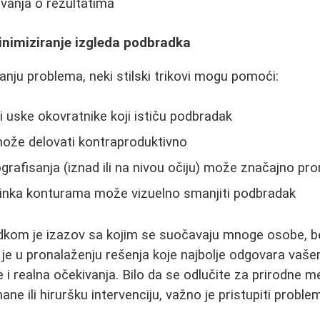
ivanja o rezultatima
minimiziranje izgleda podbradka
anju problema, neki stilski trikovi mogu pomoći:
 i uske okovratnike koji ističu podbradak
ože delovati kontraproduktivno
ografisanja (iznad ili na nivou očiju) može značajno pr
nka konturama može vizuelno smanjiti podbradak
kom je izazov sa kojim se suočavaju mnoge osobe, b
 je u pronalaženju rešenja koje najbolje odgovara vaš
je i realna očekivanja. Bilo da se odlučite za prirodne m
ne ili hiruršku intervenciju, važno je pristupiti proble