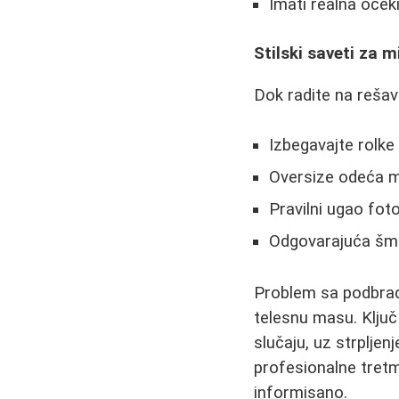
Imati realna oček
Stilski saveti za 
Dok radite na rešav
Izbegavajte rolke
Oversize odeća m
Pravilni ugao fot
Odgovarajuća šmi
Problem sa podbrad
telesnu masu. Ključ
slučaju, uz strpljen
profesionalne tretma
informisano.