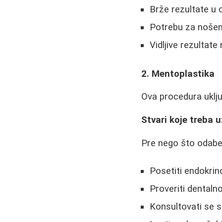
Brže rezultate u
Potrebu za nošen
Vidljive rezultat
2. Mentoplastika
Ova procedura uključ
Stvari koje treba u
Pre nego što odaber
Posetiti endokrin
Proveriti dentaln
Konsultovati se s