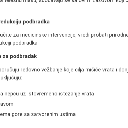
na telesnu masu, suočavaju se sa ovim izazovom koji č
 redukciju podbradka
učite za medicinske intervencije, vredi probati prirod
kciji podbradka:
be za podbradak
oručuju redovno vežbanje koje cilja mišiće vrata i donj
uključuju:
ka nepcu uz istovremeno istezanje vrata
glavom
prema gore sa zatvorenim ustima