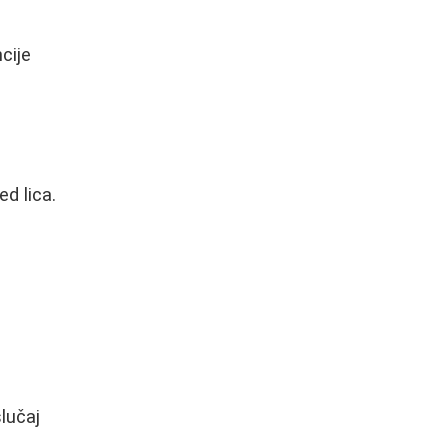
cije
ed lica.
lučaj