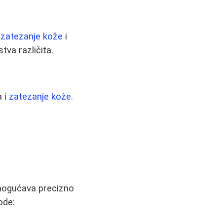
a
zatezanje kože
i
tva različita.
a i
zatezanje kože
.
 omogućava precizno
ode: