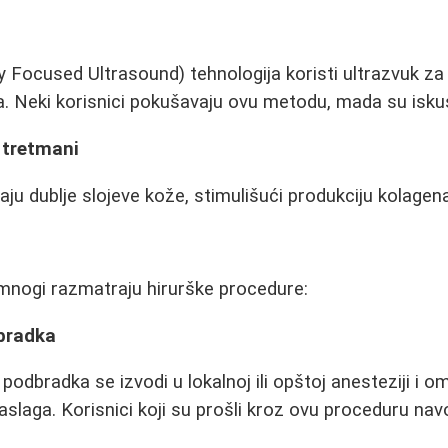
y Focused Ultrasound) tehnologija koristi ultrazvuk z
a. Neki korisnici pokušavaju ovu metodu, mada su iskus
 tretmani
aju dublje slojeve kože, stimulišući produkciju kolagen
, mnogi razmatraju hirurške procedure:
dbradka
 podbradka se izvodi u lokalnoj ili opštoj anesteziji i
aslaga. Korisnici koji su prošli kroz ovu proceduru nav