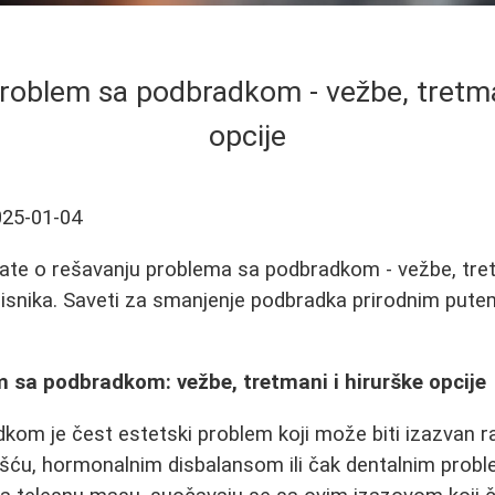
problem sa podbradkom - vežbe, tretma
opcije
025-01-04
ate o rešavanju problema sa podbradkom - vežbe, tret
orisnika. Saveti za smanjenje podbradka prirodnim pute
m sa podbradkom: vežbe, tretmani i hirurške opcije
om je čest estetski problem koji može biti izazvan ra
šću, hormonalnim disbalansom ili čak dentalnim pro