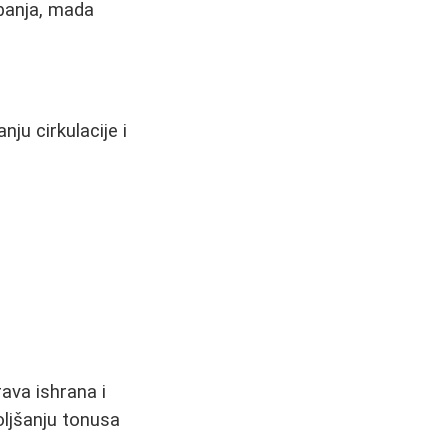
banja, mada
ju cirkulacije i
ava ishrana i
oljšanju tonusa