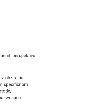
omeniti perspektivu
ez obzira na
em specifičnom
etode,
mu svesno i