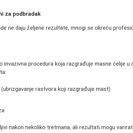
ni za podbradak
de ne daju željene rezultate, mnogi se okreću profesi
no invazivna procedura koja razgrađuje masne ćelije u 
ta:
a (ubrizgavanje rastvora koji razgrađuje mast)
za
ljivi nakon nekoliko tretmana, ali rezultati mogu varirati