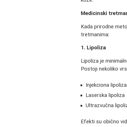
kože.
Medicinski tretma
Kada prirodne meto
tretmanima:
1. Lipoliza
Lipoliza je minimal
Postoji nekoliko vrs
Injekciona lipoliz
Laserska lipoliza
Ultrazvučna lipoli
Efekti su obično vid