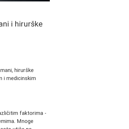
ni i hirurške
mani, hirurške
m i medicinskim
zličitim faktorima -
blemima. Mnoge