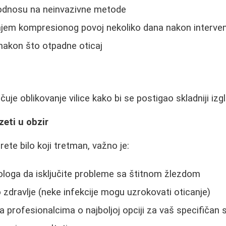
 odnosu na neinvazivne metode
jem kompresionog povoj nekoliko dana nakon interven
e nakon što otpadne oticaj
uje oblikovanje vilice kako bi se postigao skladniji izgl
zeti u obzir
ete bilo koji tretman, važno je:
ologa da isključite probleme sa štitnom žlezdom
o zdravlje (neke infekcije mogu uzrokovati oticanje)
a profesionalcima o najboljoj opciji za vaš specifičan s