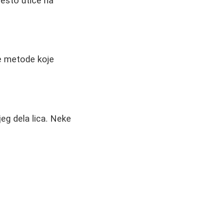
esto utiče na
ne metode koje
eg dela lica. Neke