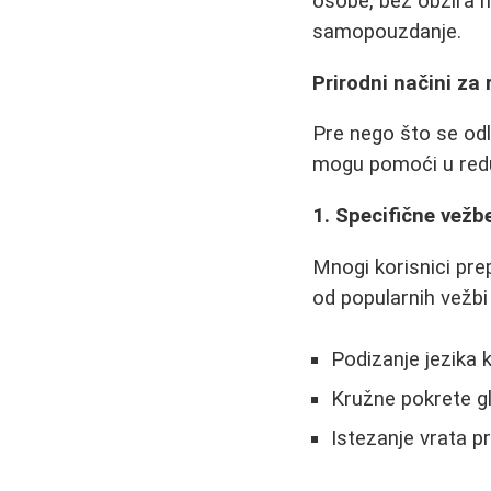
osobe, bez obzira 
samopouzdanje.
Prirodni načini za
Pre nego što se odl
mogu pomoći u redu
1. Specifične vež
Mnogi korisnici prep
od popularnih vežbi 
Podizanje jezika 
Kružne pokrete 
Istezanje vrata 