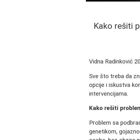
Kako rešiti 
Vidna Radinković
2
Sve što treba da zn
opcije i iskustva k
intervencijama.
Kako rešiti proble
Problem sa podbradk
genetikom, gojazno