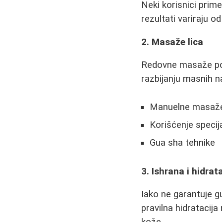
Neki korisnici pri
rezultati variraju 
2. Masaže lica
Redovne masaže podr
razbijanju masnih n
Manuelne masaže
Korišćenje specij
Gua sha tehnike
3. Ishrana i hidrat
Iako ne garantuje g
pravilna hidratacij