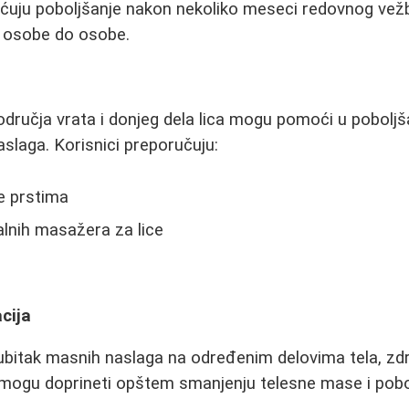
mećuju poboljšanje nakon nekoliko meseci redovnog vež
od osobe do osobe.
učja vrata i donjeg dela lica mogu pomoći u poboljšan
aslaga. Korisnici preporučuju:
 prstima
alnih masažera za lice
acija
ubitak masnih naslaga na određenim delovima tela, zdr
a mogu doprineti opštem smanjenju telesne mase i pob