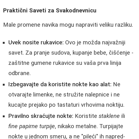
Praktični Saveti za Svakodnevnicu
Male promene navika mogu napraviti veliku razliku.
Uvek nosite rukavice:
Ovo je možda najvažniji
savet. Za pranje sudova, kupanje bebe, čišćenje -
zaštitne gumene rukavice su vaša prva linija
odbrane.
Izbegavajte da koristite nokte kao alat:
Ne
otvarajte limenke, ne stružite nalepnice i ne
kucajte prejakо po tastaturi vrhovima noktiju.
Pravilno skraćujte nokte:
Koristite
staklene
ili
fine papirne turpije
, nikako metalne. Turpijajte
nokte u jednom smeru, a ne "pileći" ih napred-