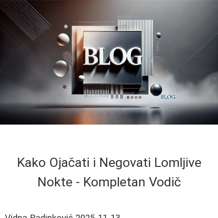
Kako Ojačati i Negovati Lomljive
Nokte - Kompletan Vodič
Vidna Radinković
2025-11-13