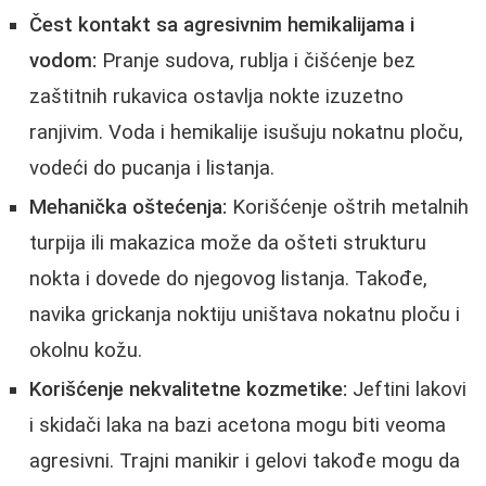
Čest kontakt sa agresivnim hemikalijama i
vodom:
Pranje sudova, rublja i čišćenje bez
zaštitnih rukavica ostavlja nokte izuzetno
ranjivim. Voda i hemikalije isušuju nokatnu ploču,
vodeći do pucanja i listanja.
Mehanička oštećenja:
Korišćenje oštrih metalnih
turpija ili makazica može da ošteti strukturu
nokta i dovede do njegovog listanja. Takođe,
navika grickanja noktiju uništava nokatnu ploču i
okolnu kožu.
Korišćenje nekvalitetne kozmetike:
Jeftini lakovi
i skidači laka na bazi acetona mogu biti veoma
agresivni. Trajni manikir i gelovi takođe mogu da