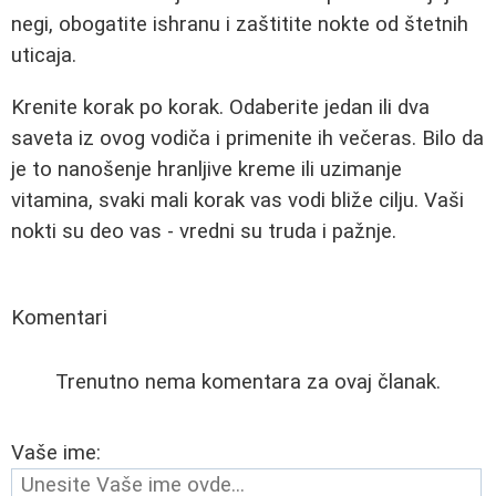
negi, obogatite ishranu i zaštitite nokte od štetnih
uticaja.
Krenite korak po korak. Odaberite jedan ili dva
saveta iz ovog vodiča i primenite ih večeras. Bilo da
je to nanošenje hranljive kreme ili uzimanje
vitamina, svaki mali korak vas vodi bliže cilju. Vaši
nokti su deo vas - vredni su truda i pažnje.
Komentari
Trenutno nema komentara za ovaj članak.
Vaše ime: