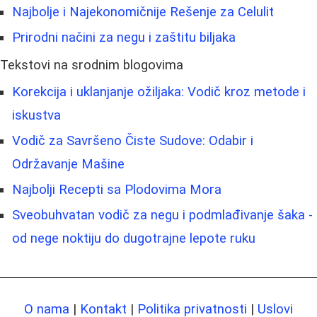
Najbolje i Najekonomičnije Rešenje za Celulit
Prirodni načini za negu i zaštitu biljaka
Tekstovi na srodnim blogovima
Korekcija i uklanjanje ožiljaka: Vodič kroz metode i
iskustva
Vodič za Savršeno Čiste Sudove: Odabir i
Održavanje Mašine
Najbolji Recepti sa Plodovima Mora
Sveobuhvatan vodič za negu i podmlađivanje šaka -
od nege noktiju do dugotrajne lepote ruku
O nama
|
Kontakt
|
Politika privatnosti
|
Uslovi