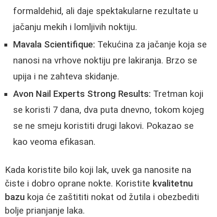
formaldehid, ali daje spektakularne rezultate u
jačanju mekih i lomljivih noktiju.
Mavala Scientifique:
Tekućina za jačanje koja se
nanosi na vrhove noktiju pre lakiranja. Brzo se
upija i ne zahteva skidanje.
Avon Nail Experts Strong Results:
Tretman koji
se koristi 7 dana, dva puta dnevno, tokom kojeg
se ne smeju koristiti drugi lakovi. Pokazao se
kao veoma efikasan.
Kada koristite bilo koji lak, uvek ga nanosite na
čiste i dobro oprane nokte. Koristite
kvalitetnu
bazu
koja će zaštititi nokat od žutila i obezbediti
bolje prianjanje laka.