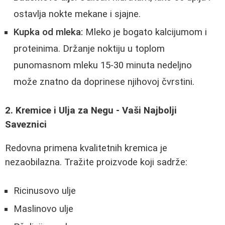
ostavlja nokte mekane i sjajne.
Kupka od mleka:
Mleko je bogato kalcijumom i
proteinima. Držanje noktiju u toplom
punomasnom mleku 15-30 minuta nedeljno
može znatno da doprinese njihovoj čvrstini.
2. Kremice i Ulja za Negu - Vaši Najbolji
Saveznici
Redovna primena kvalitetnih kremica je
nezaobilazna. Tražite proizvode koji sadrže:
Ricinusovo ulje
Maslinovo ulje