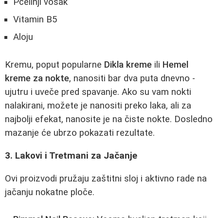
Pčelinji vosak
Vitamin B5
Aloju
Kremu, poput popularne
Dikla kreme
ili
Hemel
kreme za nokte
, nanositi bar dva puta dnevno -
ujutru i uveče pred spavanje. Ako su vam nokti
nalakirani, možete je nanositi preko laka, ali za
najbolji efekat, nanosite je na čiste nokte. Dosledno
mazanje će ubrzo pokazati rezultate.
3. Lakovi i Tretmani za Jačanje
Ovi proizvodi pružaju zaštitni sloj i aktivno rade na
jačanju nokatne ploče.