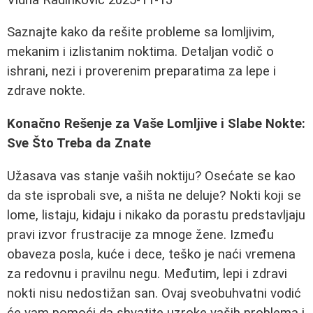
Saznajte kako da rešite probleme sa lomljivim,
mekanim i izlistanim noktima. Detaljan vodič o
ishrani, nezi i proverenim preparatima za lepe i
zdrave nokte.
Konačno Rešenje za Vaše Lomljive i Slabe Nokte:
Sve Što Treba da Znate
Užasava vas stanje vaših noktiju? Osećate se kao
da ste isprobali sve, a ništa ne deluje? Nokti koji se
lome, listaju, kidaju i nikako da porastu predstavljaju
pravi izvor frustracije za mnoge žene. Između
obaveza posla, kuće i dece, teško je naći vremena
za redovnu i pravilnu negu. Međutim, lepi i zdravi
nokti nisu nedostižan san. Ovaj sveobuhvatni vodić
će vam pomoći da shvatite uzroke vaših problema i