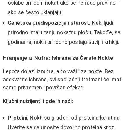
oslabe prirodni nokat ako se ne rade pravilno ili
ako se često uklanjaju.
Genetska predispozicija i starost:
Neki ljudi
prirodno imaju tanju nokatnu ploču. Takođe, sa
godinama, nokti prirodno postaju suvlji i krhkiji.
Hranjenje iz Nutra: Ishrana za Čvrste Nokte
Lepota dolazi iznutra, a to važi i za nokte. Bez
adekvatne ishrane, svi spoljašnji tretmani će imati
samo privremen i površan efekat.
Ključni nutrijenti i gde ih naći:
Proteini:
Nokti su građeni od proteina keratina.
Uverite se da unosite dovoljno proteina kroz