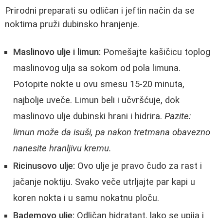
Prirodni preparati su odličan i jeftin način da se
noktima pruži dubinsko hranjenje.
Maslinovo ulje i limun:
Pomešajte kašičicu toplog
maslinovog ulja sa sokom od pola limuna.
Potopite nokte u ovu smesu 15-20 minuta,
najbolje uveče. Limun beli i učvršćuje, dok
maslinovo ulje dubinski hrani i hidrira.
Pazite:
limun može da isuši, pa nakon tretmana obavezno
nanesite hranljivu kremu.
Ricinusovo ulje:
Ovo ulje je pravo čudo za rast i
jačanje noktiju. Svako veče utrljajte par kapi u
koren nokta i u samu nokatnu ploču.
Bademovo ulje:
Odličan hidratant, lako se upija i