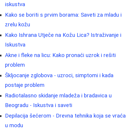
iskustva
Kako se boriti s prvim borama: Saveti za mladu i
zrelu kožu
Kako Ishrana Utječe na Kožu Lica? Istraživanje i
Iskustva
Akne i fleke na licu: Kako pronaći uzrok i rešiti
problem
Škljocanje zglobova - uzroci, simptomi i kada
postaje problem
Radiotalasno skidanje mladeža i bradavica u
Beogradu - Iskustva i saveti
Depilacija šećerom - Drevna tehnika koja se vraća
u modu