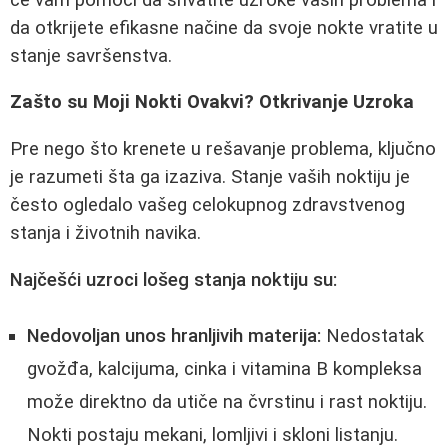
da otkrijete efikasne načine da svoje nokte vratite u
stanje savršenstva.
Zašto su Moji Nokti Ovakvi? Otkrivanje Uzroka
Pre nego što krenete u rešavanje problema, ključno
je razumeti šta ga izaziva. Stanje vaših noktiju je
često ogledalo vašeg celokupnog zdravstvenog
stanja i životnih navika.
Najčešći uzroci lošeg stanja noktiju su:
Nedovoljan unos hranljivih materija:
Nedostatak
gvožđa, kalcijuma, cinka i vitamina B kompleksa
može direktno da utiče na čvrstinu i rast noktiju.
Nokti postaju mekani, lomljivi i skloni listanju.