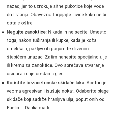
nazad, jer to uzrokuje sitne pukotice koje vode
do listanja. Obavezno turpijajte i ivice kako ne bi
ostale oštre.
Negujte zanoktice:
Nikada ih ne secite. Umesto
toga, nakon tuširanja ili kupke, kada je koža
omekšala, pažljivo ih pogurnite drvenim
štapićem unazad. Zatim nanesite specijalno ulje
ili kremu za zanoktice. Ovo sprečava stvaranje
usidora i daje uredan izgled.
Koristite bezacetonske skidače laka:
Aceton je
veoma agresivan i isušuje nokat. Odaberite blage
skidače koji sadrže hranljiva ulja, poput onih od
Ebelin ili Dahlia marki.