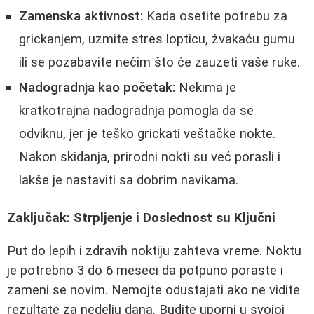
Zamenska aktivnost:
Kada osetite potrebu za
grickanjem, uzmite stres lopticu, žvakaću gumu
ili se pozabavite nečim što će zauzeti vaše ruke.
Nadogradnja kao početak:
Nekima je
kratkotrajna nadogradnja pomogla da se
odviknu, jer je teško grickati veštačke nokte.
Nakon skidanja, prirodni nokti su već porasli i
lakše je nastaviti sa dobrim navikama.
Zaključak: Strpljenje i Doslednost su Ključni
Put do lepih i zdravih noktiju zahteva vreme. Noktu
je potrebno 3 do 6 meseci da potpuno poraste i
zameni se novim. Nemojte odustajati ako ne vidite
rezultate za nedelju dana. Budite uporni u svojoj