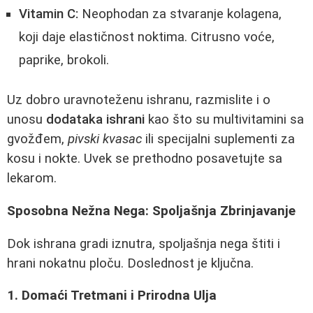
Vitamin C:
Neophodan za stvaranje kolagena,
koji daje elastičnost noktima. Citrusno voće,
paprike, brokoli.
Uz dobro uravnoteženu ishranu, razmislite i o
unosu
dodataka ishrani
kao što su multivitamini sa
gvožđem,
pivski kvasac
ili specijalni suplementi za
kosu i nokte. Uvek se prethodno posavetujte sa
lekarom.
Sposobna Nežna Nega: Spoljašnja Zbrinjavanje
Dok ishrana gradi iznutra, spoljašnja nega štiti i
hrani nokatnu ploču. Doslednost je ključna.
1. Domaći Tretmani i Prirodna Ulja