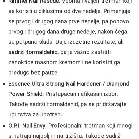
Rimmel Nail Rescue:
Veoma hvaljen tretman koji
se koristi u ciklusima od dve nedelje. Primenjuje
se prvog i drugog dana prve nedelje, pa ponovo
prvog i drugog dana druge nedelje, nakon čega
se potpuno skida. Daje izuzetne rezultate, ali
sadrži formaldehid
, pa je važno zaštititi
zanoktice masnom kremom i ne koristiti ga
predugo bez pauze.
Essence Ultra Strong Nail Hardener / Diamond
Power Shield:
Pristupačan i efikasan izbor.
Takođe sadrži formaldehid, pa se pridržavajte
uputstva za upotrebu.
O.P.I. Nail Envy:
Profesionalni tretman koji mnogi
smatraju najboljim na tržištu. Takođe sadrži