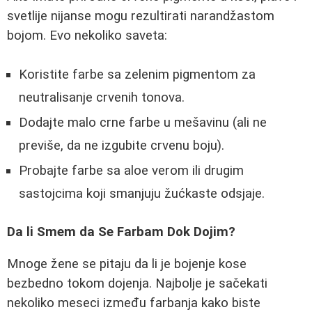
svetlije nijanse mogu rezultirati narandžastom
bojom. Evo nekoliko saveta:
Koristite farbe sa zelenim pigmentom za
neutralisanje crvenih tonova.
Dodajte malo crne farbe u mešavinu (ali ne
previše, da ne izgubite crvenu boju).
Probajte farbe sa aloe verom ili drugim
sastojcima koji smanjuju žućkaste odsjaje.
Da li Smem da Se Farbam Dok Dojim?
Mnoge žene se pitaju da li je bojenje kose
bezbedno tokom dojenja. Najbolje je sačekati
nekoliko meseci između farbanja kako biste