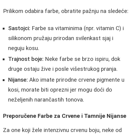
Prilikom odabira farbe, obratite pažnju na sledeće:
Sastojci:
Farbe sa vitaminima (npr. vitamin C) i
silikonom pružaju prirodan svilenkast sjaj i
neguju kosu.
Trajnost boje:
Neke farbe se brzo ispiru, dok
druge ostaju žive i posle višestrukog pranja.
Nijanse:
Ako imate prirodne crvene pigmente u
kosi, morate biti oprezni jer mogu doći do
neželjenih narančastih tonova.
Preporučene Farbe za Crvene i Tamnije Nijanse
Za one koji žele intenzivnu crvenu boju, neke od