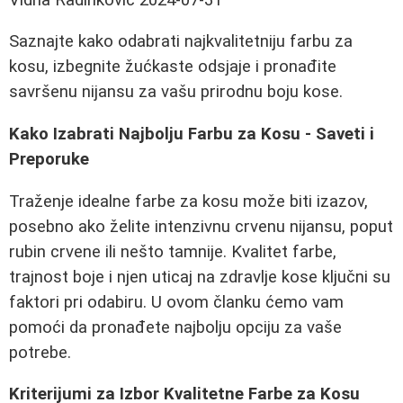
Saznajte kako odabrati najkvalitetniju farbu za
kosu, izbegnite žućkaste odsjaje i pronađite
savršenu nijansu za vašu prirodnu boju kose.
Kako Izabrati Najbolju Farbu za Kosu - Saveti i
Preporuke
Traženje idealne farbe za kosu može biti izazov,
posebno ako želite intenzivnu crvenu nijansu, poput
rubin crvene ili nešto tamnije. Kvalitet farbe,
trajnost boje i njen uticaj na zdravlje kose ključni su
faktori pri odabiru. U ovom članku ćemo vam
pomoći da pronađete najbolju opciju za vaše
potrebe.
Kriterijumi za Izbor Kvalitetne Farbe za Kosu