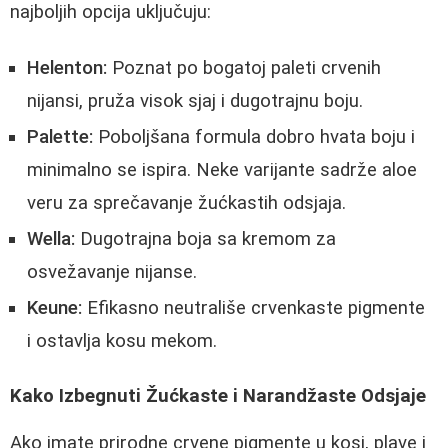
najboljih opcija uključuju:
Helenton:
Poznat po bogatoj paleti crvenih
nijansi, pruža visok sjaj i dugotrajnu boju.
Palette:
Poboljšana formula dobro hvata boju i
minimalno se ispira. Neke varijante sadrže aloe
veru za sprečavanje žućkastih odsjaja.
Wella:
Dugotrajna boja sa kremom za
osvežavanje nijanse.
Keune:
Efikasno neutrališe crvenkaste pigmente
i ostavlja kosu mekom.
Kako Izbegnuti Žućkaste i Narandžaste Odsjaje
Ako imate prirodne crvene pigmente u kosi, plave i