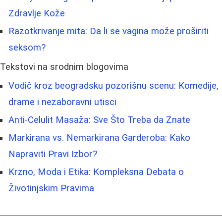
Zdravlje Kože
Razotkrivanje mita: Da li se vagina može proširiti
seksom?
Tekstovi na srodnim blogovima
Vodič kroz beogradsku pozorišnu scenu: Komedije,
drame i nezaboravni utisci
Anti-Celulit Masaža: Sve Što Treba da Znate
Markirana vs. Nemarkirana Garderoba: Kako
Napraviti Pravi Izbor?
Krzno, Moda i Etika: Kompleksna Debata o
Životinjskim Pravima