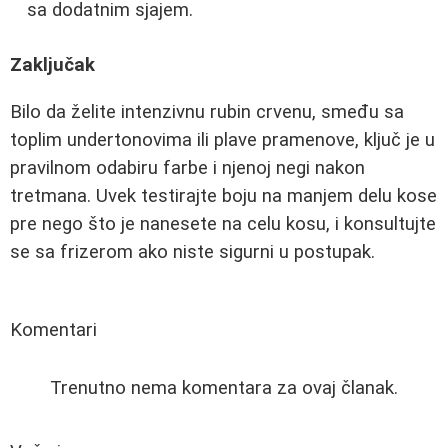
sa dodatnim sjajem.
Zaključak
Bilo da želite intenzivnu rubin crvenu, smeđu sa
toplim undertonovima ili plave pramenove, ključ je u
pravilnom odabiru farbe i njenoj negi nakon
tretmana. Uvek testirajte boju na manjem delu kose
pre nego što je nanesete na celu kosu, i konsultujte
se sa frizerom ako niste sigurni u postupak.
Komentari
Trenutno nema komentara za ovaj članak.