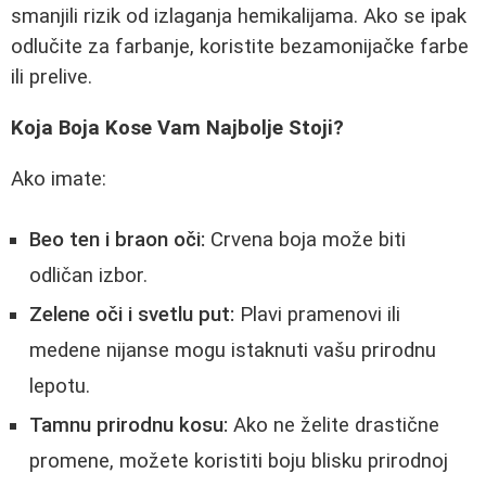
smanjili rizik od izlaganja hemikalijama. Ako se ipak
odlučite za farbanje, koristite bezamonijačke farbe
ili prelive.
Koja Boja Kose Vam Najbolje Stoji?
Ako imate:
Beo ten i braon oči:
Crvena boja može biti
odličan izbor.
Zelene oči i svetlu put:
Plavi pramenovi ili
medene nijanse mogu istaknuti vašu prirodnu
lepotu.
Tamnu prirodnu kosu:
Ako ne želite drastične
promene, možete koristiti boju blisku prirodnoj