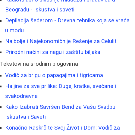
Beogradu - Iskustva i saveti
Depilacija šećerom - Drevna tehnika koja se vraća
u modu
Najbolje i Najekonomičnije Rešenje za Celulit
Prirodni načini za negu i zaštitu biljaka
Tekstovi na srodnim blogovima
Vodič za brigu o papagajima i tigricama
Haljine za sve prilike: Duge, kratke, svečane i
svakodnevne
Kako Izabrati Savršen Bend za Vašu Svadbu:
Iskustva i Saveti
Konačno Raskrčite Svoj Život i Dom: Vodič za