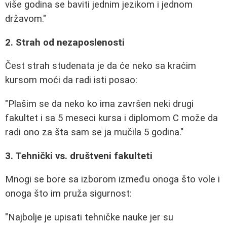
više godina se baviti jednim jezikom i jednom
državom."
2. Strah od nezaposlenosti
Čest strah studenata je da će neko sa kraćim
kursom moći da radi isti posao:
"Plašim se da neko ko ima završen neki drugi
fakultet i sa 5 meseci kursa i diplomom C može da
radi ono za šta sam se ja mučila 5 godina."
3. Tehnički vs. društveni fakulteti
Mnogi se bore sa izborom između onoga što vole i
onoga što im pruža sigurnost:
"Najbolje je upisati tehničke nauke jer su