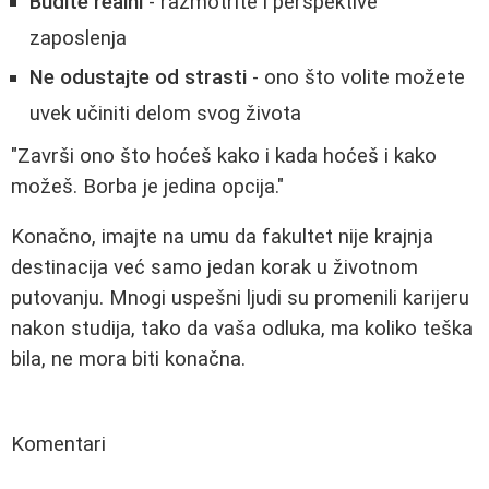
Budite realni
- razmotrite i perspektive
zaposlenja
Ne odustajte od strasti
- ono što volite možete
uvek učiniti delom svog života
"Završi ono što hoćeš kako i kada hoćeš i kako
možeš. Borba je jedina opcija."
Konačno, imajte na umu da fakultet nije krajnja
destinacija već samo jedan korak u životnom
putovanju. Mnogi uspešni ljudi su promenili karijeru
nakon studija, tako da vaša odluka, ma koliko teška
bila, ne mora biti konačna.
Komentari