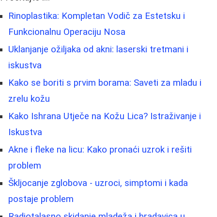
Rinoplastika: Kompletan Vodič za Estetsku i
Funkcionalnu Operaciju Nosa
Uklanjanje ožiljaka od akni: laserski tretmani i
iskustva
Kako se boriti s prvim borama: Saveti za mladu i
zrelu kožu
Kako Ishrana Utječe na Kožu Lica? Istraživanje i
Iskustva
Akne i fleke na licu: Kako pronaći uzrok i rešiti
problem
Škljocanje zglobova - uzroci, simptomi i kada
postaje problem
Radiotalasno skidanje mladeža i bradavica u