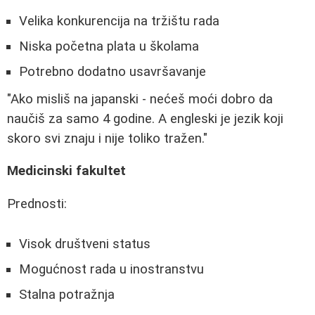
Velika konkurencija na tržištu rada
Niska početna plata u školama
Potrebno dodatno usavršavanje
"Ako misliš na japanski - nećeš moći dobro da
naučiš za samo 4 godine. A engleski je jezik koji
skoro svi znaju i nije toliko tražen."
Medicinski fakultet
Prednosti:
Visok društveni status
Mogućnost rada u inostranstvu
Stalna potražnja