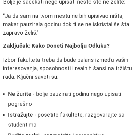
Bolje je sačekati nego upisati nešto što ne želite:
"Ja da sam na tvom mestu ne bih upisivao ništa,
makar pauzirala godinu dok ti se ne iskristališe šta
zapravo želiš."
Zaključak: Kako Doneti Najbolju Odluku?
Izbor fakulteta treba da bude balans između vaših
interesovanja, sposobnosti i realnih šansi na tržištu
rada. Ključni saveti su:
Ne žurite
- bolje pauzirati godinu nego upisati
pogrešno
Istražujte
- posetite fakultete, razgovarajte sa
studentima