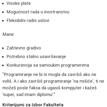
Visoke plate
Mogućnost rada u inostranstvu
Fleksibilni radni uslovi
Mane:
Zahtevno gradivo
Potrebno stalno usavršavanje
Konkurencija sa samoukim programerima
"Programiranje ne bi ni mogla da završiš ako ne
voliš. A i ako završiš programiranje 'na mišiće', ti ne
možeš posle faksa da ugasiš kompjuter i kažeš
'super, sad imam diplomu'."
Kriterijumi za Izbor Fakulteta