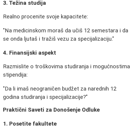
3. Težina studija
Realno procenite svoje kapacitete:
"Na medicinskom moraš da učiš 12 semestara i da
se onda ljutaš i tražiš vezu za specijalizaciju."
4. Finansijski aspekt
Razmislite o troškovima studiranja i mogućnostima
stipendija:
"Da li imaš neograničen budžet za narednih 12
godina studiranja i specijalizacije?"
Praktični Saveti za Donošenje Odluke
1. Posetite fakultete