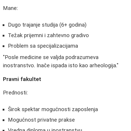
Mane:
Dugo trajanje studija (6+ godina)
Težak prijemni i zahtevno gradivo
Problem sa specijalizacijama
"Posle medicine se valjda podrazumeva
inostranstvo. Inače ispada isto kao arheologija."
Pravni fakultet
Prednosti:
Širok spektar mogućnosti zaposlenja
Mogućnost privatne prakse
Vredna diploma u inostranstvu