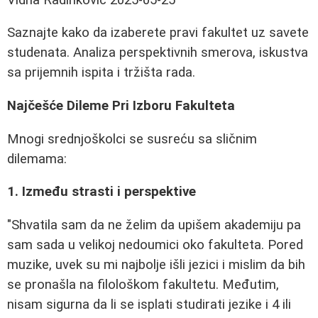
Saznajte kako da izaberete pravi fakultet uz savete
studenata. Analiza perspektivnih smerova, iskustva
sa prijemnih ispita i tržišta rada.
Najčešće Dileme Pri Izboru Fakulteta
Mnogi srednjoškolci se susreću sa sličnim
dilemama:
1. Između strasti i perspektive
"Shvatila sam da ne želim da upišem akademiju pa
sam sada u velikoj nedoumici oko fakulteta. Pored
muzike, uvek su mi najbolje išli jezici i mislim da bih
se pronašla na filološkom fakultetu. Međutim,
nisam sigurna da li se isplati studirati jezike i 4 ili