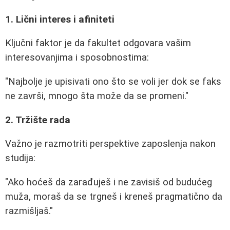
1. Lični interes i afiniteti
Ključni faktor je da fakultet odgovara vašim
interesovanjima i sposobnostima:
"Najbolje je upisivati ono što se voli jer dok se faks
ne završi, mnogo šta može da se promeni."
2. Tržište rada
Važno je razmotriti perspektive zaposlenja nakon
studija:
"Ako hoćeš da zarađuješ i ne zavisiš od budućeg
muža, moraš da se trgneš i kreneš pragmatično da
razmišljaš."