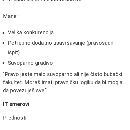
Mane:
Velika konkurencija
Potrebno dodatno usavršavanje (pravosudni
ispit)
Suvoparno gradivo
"Pravo jeste malo suvoparno ali nije čisto bubački
fakultet. Moraš imati pravničku logiku da bi mogla
da povezuješ sve."
IT smerovi
Prednosti: