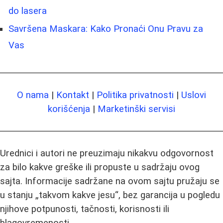
do lasera
Savršena Maskara: Kako Pronaći Onu Pravu za
Vas
O nama
|
Kontakt
|
Politika privatnosti
|
Uslovi
korišćenja
|
Marketinški servisi
Urednici i autori ne preuzimaju nikakvu odgovornost
za bilo kakve greške ili propuste u sadržaju ovog
sajta. Informacije sadržane na ovom sajtu pružaju se
u stanju „takvom kakve jesu“, bez garancija u pogledu
njihove potpunosti, tačnosti, korisnosti ili
blagovremenosti.