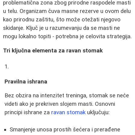
problematična zona zbog prirodne raspodele masti
u telu. Organizam čuva masne rezerve u ovom delu
kao prirodnu zaštitu, što može otežati njegovo
skidanje. Ključ je u razumevanju da se masti ne
mogu lokalno topiti - potrebna je celovita strategija.
Tri ključna elementa za ravan stomak
Pravilna ishrana
Bez obzira na intenzitet treninga, stomak se neće
videti ako je prekriven slojem masti. Osnovni
principi ishrane za
ravan stomak
uključuju:
Smanjenje unosa prostih šećera i prerađene