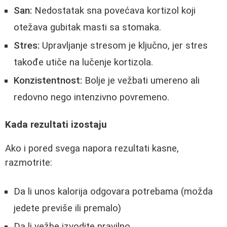
San:
Nedostatak sna povećava kortizol koji
otežava gubitak masti sa stomaka.
Stres:
Upravljanje stresom je ključno, jer stres
takođe utiče na lučenje kortizola.
Konzistentnost:
Bolje je vežbati umereno ali
redovno nego intenzivno povremeno.
Kada rezultati izostaju
Ako i pored svega napora rezultati kasne,
razmotrite:
Da li unos kalorija odgovara potrebama (možda
jedete previše ili premalo)
Da li vežbe izvodite pravilno