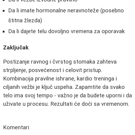
Da li imate hormonalne neravnoteže (posebno
štitna žlezda)
Da li dajete telu dovoljno vremena za oporavak
Zaključak
Postizanje ravnog i čvrstog stomaka zahteva
strpljenje, posvećenost i celovit pristup.
Kombinacija pravilne ishrane, kardio treninga i
ciljanih vežbi je ključ uspeha. Zapamtite da svako
telo ima svoj tempo - važno je da budete uporni i da
uživate u procesu. Rezultati će doći sa vremenom.
Komentari