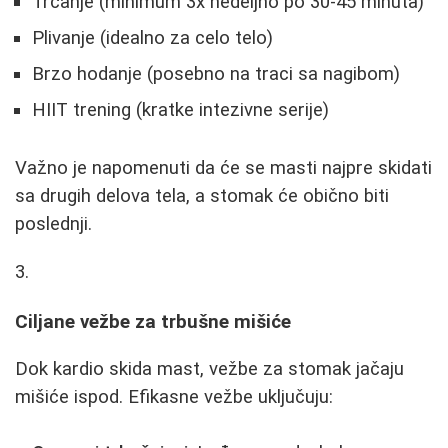
Trčanje (minimum 3x nedeljno po 30-45 minuta)
Plivanje (idealno za celo telo)
Brzo hodanje (posebno na traci sa nagibom)
HIIT trening (kratke intezivne serije)
Važno je napomenuti da će se masti najpre skidati
sa drugih delova tela, a stomak će obično biti
poslednji.
Ciljane vežbe za trbušne mišiće
Dok kardio skida mast, vežbe za stomak jačaju
mišiće ispod. Efikasne vežbe uključuju: