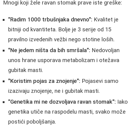
Mnogi koji žele ravan stomak prave iste greške:
"Radim 1000 trbušnjaka dnevno":
Kvalitet je
bitniji od kvantiteta. Bolje je 3 serije od 15
pravilno izvedenih vežbi nego stotine loših.
"Ne jedem ništa da bih smršala":
Nedovoljan
unos hrane usporava metabolizam i otežava
gubitak masti.
"Koristim pojas za znojenje":
Pojasevi samo
izazivaju znojenje, ne i gubitak masti.
"Genetika mi ne dozvoljava ravan stomak":
Iako
genetika utiče na raspodelu masti, svako može
postići poboljšanja.