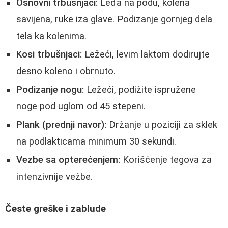
Osnovni trbušnjaci:
Leđa na podu, kolena
savijena, ruke iza glave. Podizanje gornjeg dela
tela ka kolenima.
Kosi trbušnjaci:
Ležeći, levim laktom dodirujte
desno koleno i obrnuto.
Podizanje nogu:
Ležeći, podižite ispružene
noge pod uglom od 45 stepeni.
Plank (prednji navor):
Držanje u poziciji za sklek
na podlakticama minimum 30 sekundi.
Vezbe sa opterećenjem:
Korišćenje tegova za
intenzivnije vežbe.
Česte greške i zablude