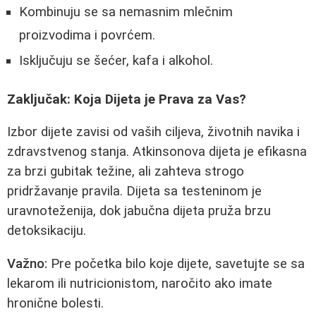
Kombinuju se sa nemasnim mlečnim
proizvodima i povrćem.
Isključuju se šećer, kafa i alkohol.
Zaključak: Koja Dijeta je Prava za Vas?
Izbor dijete zavisi od vaših ciljeva, životnih navika i
zdravstvenog stanja. Atkinsonova dijeta je efikasna
za brzi gubitak težine, ali zahteva strogo
pridržavanje pravila. Dijeta sa testeninom je
uravnoteženija, dok jabučna dijeta pruža brzu
detoksikaciju.
Važno:
Pre početka bilo koje dijete, savetujte se sa
lekarom ili nutricionistom, naročito ako imate
hronične bolesti.