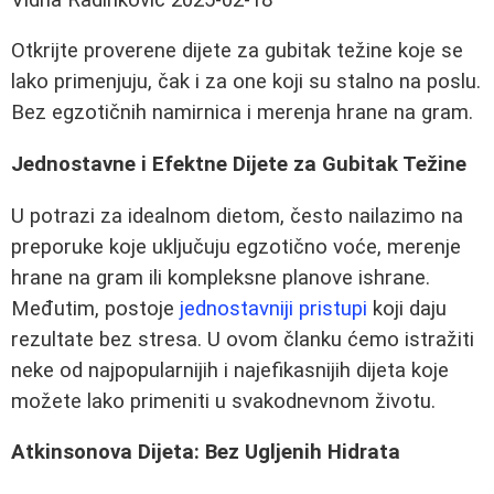
Otkrijte proverene dijete za gubitak težine koje se
lako primenjuju, čak i za one koji su stalno na poslu.
Bez egzotičnih namirnica i merenja hrane na gram.
Jednostavne i Efektne Dijete za Gubitak Težine
U potrazi za idealnom dietom, često nailazimo na
preporuke koje uključuju egzotično voće, merenje
hrane na gram ili kompleksne planove ishrane.
Međutim, postoje
jednostavniji pristupi
koji daju
rezultate bez stresa. U ovom članku ćemo istražiti
neke od najpopularnijih i najefikasnijih dijeta koje
možete lako primeniti u svakodnevnom životu.
Atkinsonova Dijeta: Bez Ugljenih Hidrata