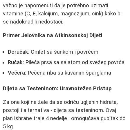
važno je napomenuti da je potrebno uzimati
vitamine (C, E, kalcijum, magnezijum, cink) kako bi
se nadoknadili nedostaci.
Primer Jelovnika na Atkinsonskoj Dijeti
Doručak:
Omlet sa šunkom i povrćem
Ručak:
Pileća prsa sa salatom od svežeg povrća
Večera:
Pečena riba sa kuvanim šparglama
Dijeta sa Testeninom: Uravnotežen Pristup
Za one koji ne žele da se odriču ugljenih hidrata,
postoji i alternativa - dijeta sa testeninom. Ovaj
plan ishrane traje 4 nedelje i omogućava gubitak do
5 kg.