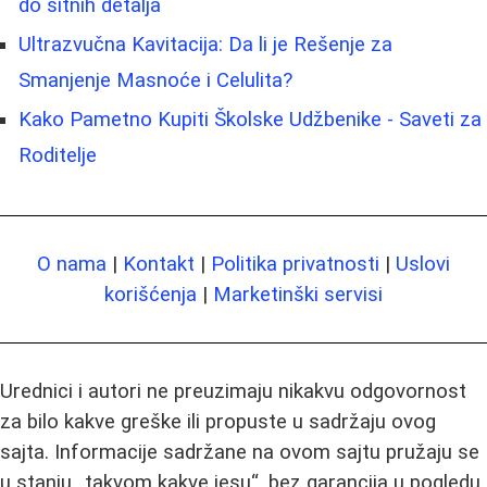
do sitnih detalja
Ultrazvučna Kavitacija: Da li je Rešenje za
Smanjenje Masnoće i Celulita?
Kako Pametno Kupiti Školske Udžbenike - Saveti za
Roditelje
O nama
|
Kontakt
|
Politika privatnosti
|
Uslovi
korišćenja
|
Marketinški servisi
Urednici i autori ne preuzimaju nikakvu odgovornost
za bilo kakve greške ili propuste u sadržaju ovog
sajta. Informacije sadržane na ovom sajtu pružaju se
u stanju „takvom kakve jesu“, bez garancija u pogledu