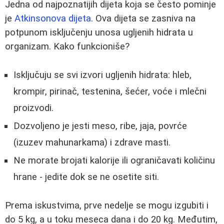
Jedna od najpoznatijih dijeta koja se često pominje
je
Atkinsonova dijeta
. Ova dijeta se zasniva na
potpunom isključenju unosa ugljenih hidrata u
organizam. Kako funkcioniše?
Isključuju se svi izvori ugljenih hidrata: hleb,
krompir, pirinač, testenina, šećer, voće i mlečni
proizvodi.
Dozvoljeno je jesti meso, ribe, jaja, povrće
(izuzev mahunarkama) i zdrave masti.
Ne morate brojati kalorije ili ograničavati količinu
hrane - jedite dok se ne osetite siti.
Prema iskustvima, prve nedelje se mogu izgubiti i
do 5 kg, a u toku meseca dana i do 20 kg. Međutim,