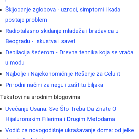
Škljocanje zglobova - uzroci, simptomi i kada
postaje problem
Radiotalasno skidanje mladeža i bradavica u
Beogradu - Iskustva i saveti
Depilacija šećerom - Drevna tehnika koja se vraća
u modu
Najbolje i Najekonomičnije Rešenje za Celulit
Prirodni načini za negu i zaštitu biljaka
Tekstovi na srodnim blogovima
Uvećanje Usana: Sve Što Treba Da Znate O
Hijaluronskim Filerima i Drugim Metodama
Vodič za novogodišnje ukrašavanje doma: od jelke