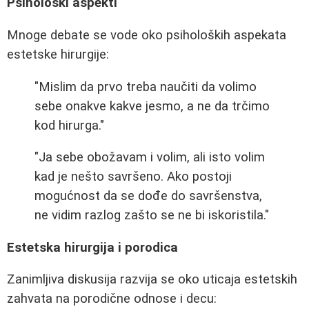
Psihološki aspekti
Mnoge debate se vode oko psiholoških aspekata
estetske hirurgije:
"Mislim da prvo treba naučiti da volimo
sebe onakve kakve jesmo, a ne da trčimo
kod hirurga."
"Ja sebe obožavam i volim, ali isto volim
kad je nešto savršeno. Ako postoji
mogućnost da se dođe do savršenstva,
ne vidim razlog zašto se ne bi iskoristila."
Estetska hirurgija i porodica
Zanimljiva diskusija razvija se oko uticaja estetskih
zahvata na porodične odnose i decu: