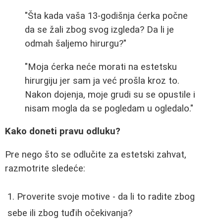
"Šta kada vaša 13-godišnja ćerka počne
da se žali zbog svog izgleda? Da li je
odmah šaljemo hirurgu?"
"Moja ćerka neće morati na estetsku
hirurgiju jer sam ja već prošla kroz to.
Nakon dojenja, moje grudi su se opustile i
nisam mogla da se pogledam u ogledalo."
Kako doneti pravu odluku?
Pre nego što se odlučite za estetski zahvat,
razmotrite sledeće:
Proverite svoje motive - da li to radite zbog
sebe ili zbog tuđih očekivanja?