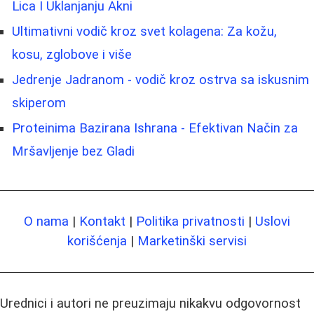
Lica I Uklanjanju Akni
Ultimativni vodič kroz svet kolagena: Za kožu,
kosu, zglobove i više
Jedrenje Jadranom - vodič kroz ostrva sa iskusnim
skiperom
Proteinima Bazirana Ishrana - Efektivan Način za
Mršavljenje bez Gladi
O nama
|
Kontakt
|
Politika privatnosti
|
Uslovi
korišćenja
|
Marketinški servisi
Urednici i autori ne preuzimaju nikakvu odgovornost