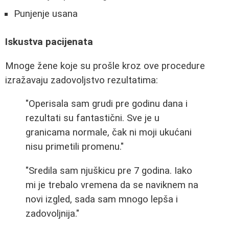
Punjenje usana
Iskustva pacijenata
Mnoge žene koje su prošle kroz ove procedure
izražavaju zadovoljstvo rezultatima:
"Operisala sam grudi pre godinu dana i
rezultati su fantastični. Sve je u
granicama normale, čak ni moji ukućani
nisu primetili promenu."
"Sredila sam njuškicu pre 7 godina. Iako
mi je trebalo vremena da se naviknem na
novi izgled, sada sam mnogo lepša i
zadovoljnija."