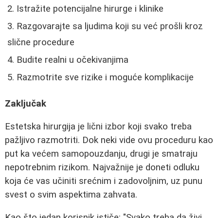
Istražite potencijalne hirurge i klinike
Razgovarajte sa ljudima koji su već prošli kroz
slične procedure
Budite realni u očekivanjima
Razmotrite sve rizike i moguće komplikacije
Zaključak
Estetska hirurgija je lični izbor koji svako treba
pažljivo razmotriti. Dok neki vide ovu proceduru kao
put ka većem samopouzdanju, drugi je smatraju
nepotrebnim rizikom. Najvažnije je doneti odluku
koja će vas učiniti srećnim i zadovoljnim, uz punu
svest o svim aspektima zahvata.
Kao što jedan korisnik ističe: "Svako treba da živi