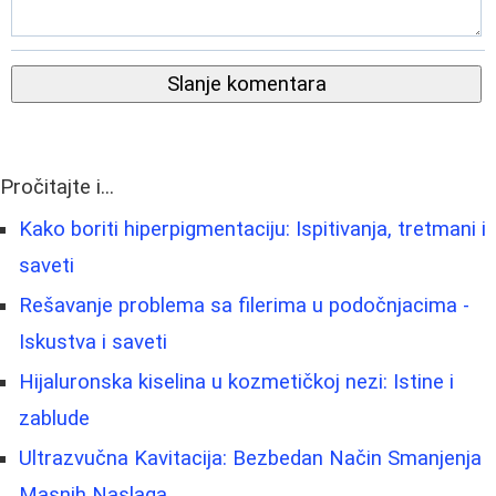
Slanje komentara
Pročitajte i...
Kako boriti hiperpigmentaciju: Ispitivanja, tretmani i
saveti
Rešavanje problema sa filerima u podočnjacima -
Iskustva i saveti
Hijaluronska kiselina u kozmetičkoj nezi: Istine i
zablude
Ultrazvučna Kavitacija: Bezbedan Način Smanjenja
Masnih Naslaga