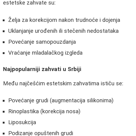
estetske zahvate su:
Želja za korekcijom nakon trudnoće i dojenja
Uklanjanje urođenih ili stečenih nedostataka
Povećanje samopouzdanja
Vraćanje mladalačkog izgleda
Najpopularniji zahvati u Srbiji
Među najčešćim estetskim zahvatima ističu se:
Povećanje grudi (augmentacija silikonima)
Rinoplastika (korekcija nosa)
Liposukcija
Podizanje opuštenih grudi