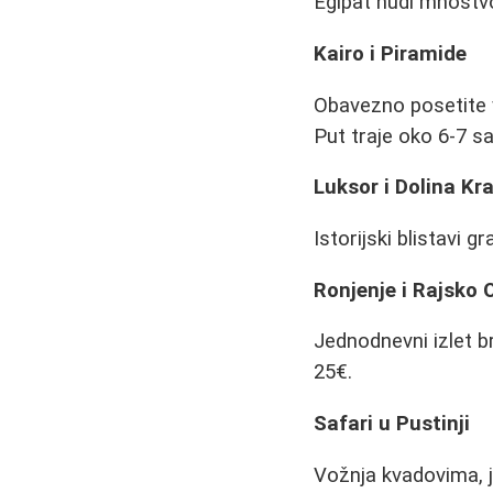
Egipat nudi mnoštvo 
Kairo i Piramide
Obavezno posetite v
Put traje oko 6-7 sa
Luksor i Dolina Kra
Istorijski blistavi
Ronjenje i Rajsko 
Jednodnevni izlet 
25€.
Safari u Pustinji
Vožnja kvadovima, j