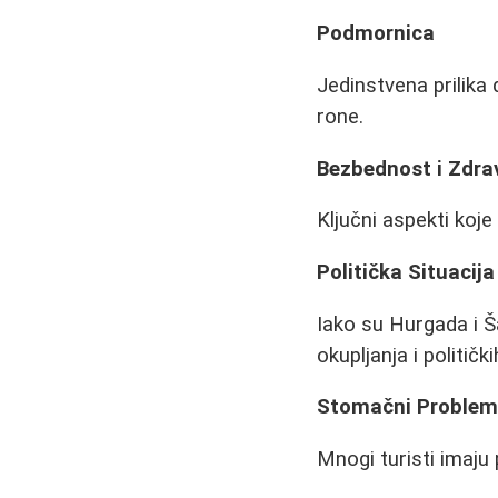
Podmornica
Jedinstvena prilika
rone.
Bezbednost i Zdrav
Ključni aspekti koje
Politička Situacija
Iako su Hurgada i Š
okupljanja i politič
Stomačni Problem
Mnogi turisti imaju