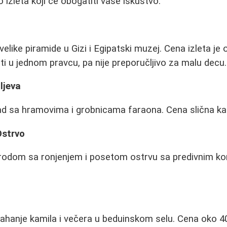
izleta koji će obogatiti vaše iskustvo:
elike piramide u Gizi i Egipatski muzej. Cena izleta je
ti u jednom pravcu, pa nije preporučljivo za malu decu.
ljeva
 grad sa hramovima i grobnicama faraona. Cena slična ka
Ostrvo
brodom sa ronjenjem i posetom ostrvu sa predivnim ko
ahanje kamila i večera u beduinskom selu. Cena oko 4