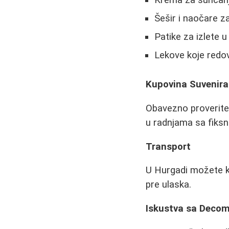
Šešir i naočare z
Patike za izlete u
Lekove koje redov
Kupovina Suvenira
Obavezno proverite 
u radnjama sa fiks
Transport
U Hurgadi možete kor
pre ulaska.
Iskustva sa Deco