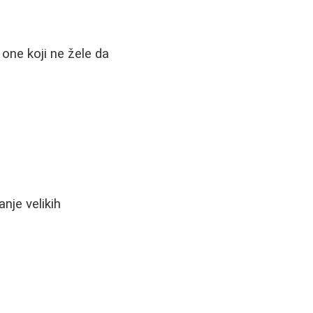
one koji ne žele da
nje velikih