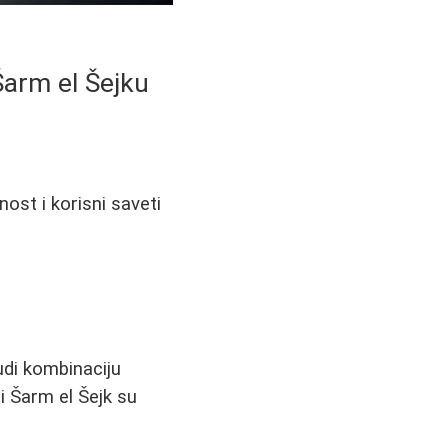
Šarm el Šejku
nost i korisni saveti
nudi kombinaciju
i Šarm el Šejk su