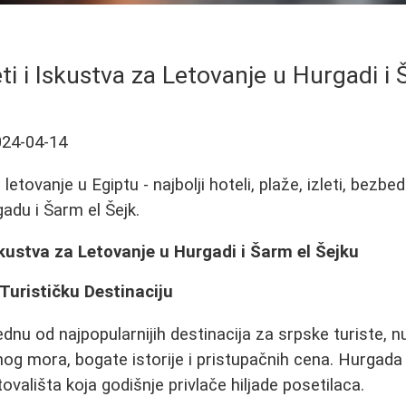
ti i Iskustva za Letovanje u Hurgadi i 
024-04-14
etovanje u Egiptu - najbolji hoteli, plaže, izleti, bezbed
adu i Šarm el Šejk.
Iskustva za Letovanje u Hurgadi i Šarm el Šejku
Turističku Destinaciju
ednu od najpopularnijih destinacija za srpske turiste, 
nog mora, bogate istorije i pristupačnih cena. Hurgada 
tovališta koja godišnje privlače hiljade posetilaca.