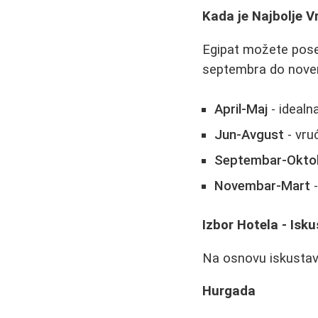
Kada je Najbolje 
Egipat možete poseti
septembra do nove
April-Maj
- idealn
Jun-Avgust
- vru
Septembar-Okto
Novembar-Mart
-
Izbor Hotela - Isk
Na osnovu iskustava
Hurgada