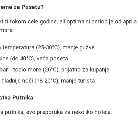
Vreme za Posetu?
ti tokom cele godine, ali optimalni period je od aprila 
mbra:
a temperatura (25-30°C), manje gužve
ćine (do 40°C), veća poseta
bar
- toplo more (26°C), prijatno za kupanje
 hladnije noći (18-20°C), manje turista
ustva Putnika
 putnika, evo preporuka za nekoliko hotela: