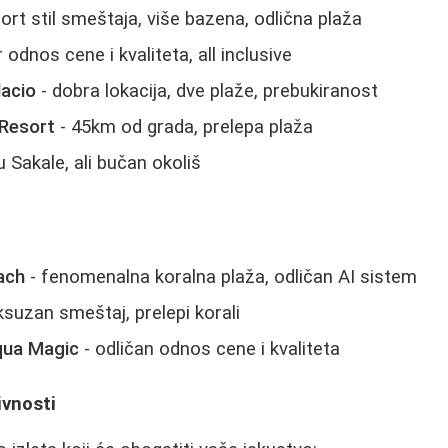
ort stil smeštaja, više bazena, odlična plaža
 odnos cene i kvaliteta, all inclusive
lacio
- dobra lokacija, dve plaže, prebukiranost
 Resort
- 45km od grada, prelepa plaža
u Sakale, ali bučan okoliš
ach
- fenomenalna koralna plaža, odličan AI sistem
ksuzan smeštaj, prelepi korali
qua Magic
- odličan odnos cene i kvaliteta
tivnosti