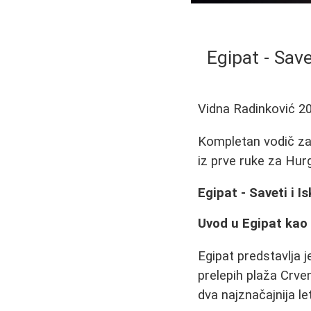
Egipat - Save
Vidna Radinković
2
Kompletan vodič za l
iz prve ruke za Hurg
Egipat - Saveti i 
Uvod u Egipat kao 
Egipat predstavlja j
prelepih plaža Crve
dva najznačajnija le