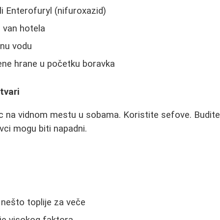
li Enterofuryl (nifuroxazid)
 van hotela
anu vodu
jene hrane u početku boravka
tvari
ac na vidnom mestu u sobama. Koristite sefove. Budite
ci mogu biti napadni.
i nešto toplije za veče
e visokog faktora