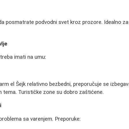
 da posmatrate podvodni svet kroz prozore. Idealno za 
lje
 treba imati na umu:
arm el Šejk relativno bezbedni, preporučuje se izbegava
kih tema. Turističke zone su dobro zaštićene.
i
 problema sa varenjem. Preporuke: