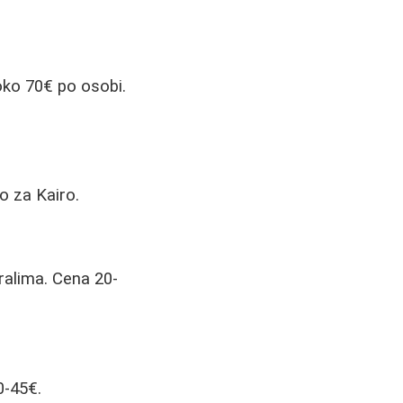
 oko 70€ po osobi.
o za Kairo.
ralima. Cena 20-
0-45€.