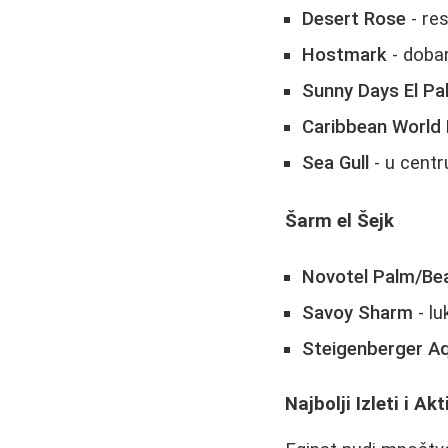
Desert Rose
- res
Hostmark
- dobar
Sunny Days El Pa
Caribbean World
Sea Gull
- u centr
Šarm el Šejk
Novotel Palm/Be
Savoy Sharm
- lu
Steigenberger A
Najbolji Izleti i Ak