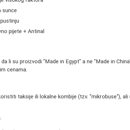
a sunce
 pustinju
no pijete + Antinal
da li su proizvodi "Made in Egypt" a ne "Made in China"
nim cenama.
istiti taksije ili lokalne kombije (tzv. "mikrobuse"), al
m