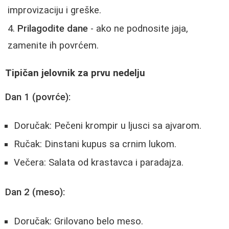
improvizaciju i greške.
Prilagodite dane
- ako ne podnosite jaja,
zamenite ih povrćem.
Tipičan jelovnik za prvu nedelju
Dan 1 (povrće):
Doručak: Pečeni krompir u ljusci sa ajvarom.
Ručak: Dinstani kupus sa crnim lukom.
Večera: Salata od krastavca i paradajza.
Dan 2 (meso):
Doručak: Grilovano belo meso.