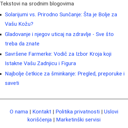
Tekstovi na srodnim blogovima
Solarijumi vs. Prirodno Sunčanje: Šta je Bolje za
Vašu Kožu?
Gladovanje i njegov uticaj na zdravlje - Sve što
treba da znate
Savršene Farmerke: Vodič za Izbor Kroja koji
Istakne Vašu Zadnjicu i Figura
Najbolje četkice za šminkanje: Pregled, preporuke i
saveti
O nama
|
Kontakt
|
Politika privatnosti
|
Uslovi
korišćenja
|
Marketinški servisi