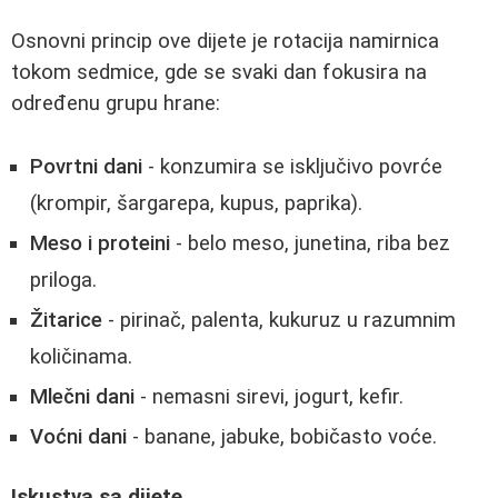
Osnovni princip ove dijete je rotacija namirnica
tokom sedmice, gde se svaki dan fokusira na
određenu grupu hrane:
Povrtni dani
- konzumira se isključivo povrće
(krompir, šargarepa, kupus, paprika).
Meso i proteini
- belo meso, junetina, riba bez
priloga.
Žitarice
- pirinač, palenta, kukuruz u razumnim
količinama.
Mlečni dani
- nemasni sirevi, jogurt, kefir.
Voćni dani
- banane, jabuke, bobičasto voće.
Iskustva sa dijete