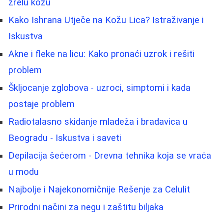
zrelu kožu
Kako Ishrana Utječe na Kožu Lica? Istraživanje i
Iskustva
Akne i fleke na licu: Kako pronaći uzrok i rešiti
problem
Škljocanje zglobova - uzroci, simptomi i kada
postaje problem
Radiotalasno skidanje mladeža i bradavica u
Beogradu - Iskustva i saveti
Depilacija šećerom - Drevna tehnika koja se vraća
u modu
Najbolje i Najekonomičnije Rešenje za Celulit
Prirodni načini za negu i zaštitu biljaka