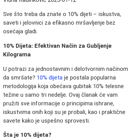
Sve što treba da znate o 10% dijeti – iskustva,
saveti i jelovnici za efikasno mršavljenje bez
osećaja gladi.
10% Dijeta: Efektivan Način za Gubljenje
Kilograma
U potrazi za jednostavnim i delotvornim načinom
da smršate?
10% dijeta
je postala popularna
metodologija koja obećava gubitak 10% telesne
težine u samo tri nedelje. Ovaj članak će vam
pružiti sve informacije o principima ishrane,
iskustvima onih koji su je probali, kao i praktične
savete kako je uspešno sprovesti.
Šta je 10% dijeta?