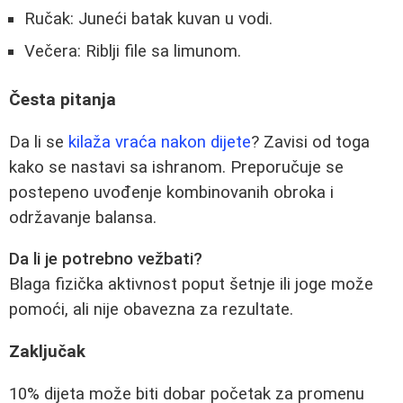
Ručak: Juneći batak kuvan u vodi.
Večera: Riblji file sa limunom.
Česta pitanja
Da li se
kilaža vraća nakon dijete
? Zavisi od toga
kako se nastavi sa ishranom. Preporučuje se
postepeno uvođenje kombinovanih obroka i
održavanje balansa.
Da li je potrebno vežbati?
Blaga fizička aktivnost poput šetnje ili joge može
pomoći, ali nije obavezna za rezultate.
Zaključak
10% dijeta može biti dobar početak za promenu