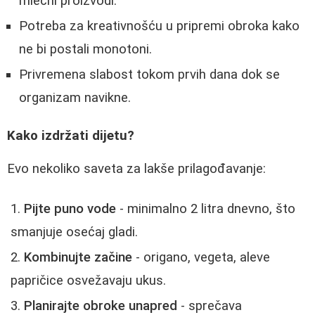
mlečni proizvodi.
Potreba za kreativnošću u pripremi obroka kako
ne bi postali monotoni.
Privremena slabost tokom prvih dana dok se
organizam navikne.
Kako izdržati dijetu?
Evo nekoliko saveta za lakše prilagođavanje:
Pijte puno vode
- minimalno 2 litra dnevno, što
smanjuje osećaj gladi.
Kombinujte začine
- origano, vegeta, aleve
papričice osvežavaju ukus.
Planirajte obroke unapred
- sprečava