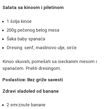
Salata sa kinoom i piletinom
1 šolja kinoe
200g pečenog belog mesa
Šaka baby spanaća
Dresing: senf, maslinovo ulje, sirće
Kinuo skuvati, pomešati sa iseckanim mesom i
spanaćem. Preliti dresingom.
Poslastice: Bez griže savesti
Zdravi sladoled od banane
2 smrznute banane