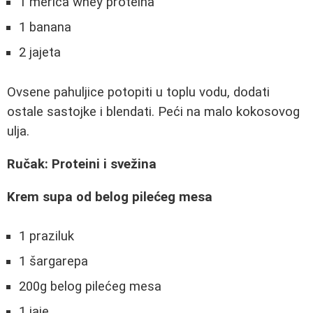
1 merica whey proteina
1 banana
2 jajeta
Ovsene pahuljice potopiti u toplu vodu, dodati
ostale sastojke i blendati. Peći na malo kokosovog
ulja.
Ručak: Proteini i svežina
Krem supa od belog pilećeg mesa
1 praziluk
1 šargarepa
200g belog pilećeg mesa
1 jaje