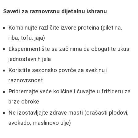
Saveti za raznovrsnu dijetalnu ishranu
Kombinujte različite izvore proteina (piletina,
riba, tofu, jaja)
Eksperimentište sa začinima da obogatite ukus
jednostavnih jela
Koristite sezonsko povrće za svežinu i
raznovrsnost
Pripremajte veće količine i čuvajte u frižideru za
brze obroke
Ne izostavljajte zdrave masti (orašasti plodovi,
avokado, maslinovo ulje)