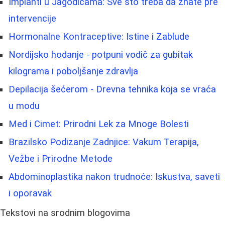
Implanti u Jagodicama: Sve što treba da znate pre
intervencije
Hormonalne Kontraceptive: Istine i Zablude
Nordijsko hodanje - potpuni vodič za gubitak
kilograma i poboljšanje zdravlja
Depilacija šećerom - Drevna tehnika koja se vraća
u modu
Med i Cimet: Prirodni Lek za Mnoge Bolesti
Brazilsko Podizanje Zadnjice: Vakum Terapija,
Vežbe i Prirodne Metode
Abdominoplastika nakon trudnoće: Iskustva, saveti
i oporavak
Tekstovi na srodnim blogovima