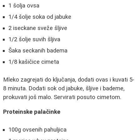
1 šolja ovsa
1/4 šolje soka od jabuke
2 iseckane sveže šljive
1/2 šolje suvih šljiva
Šaka seckanih badema
1/8 kašičice cimeta
Mleko zagrejati do ključanja, dodati ovas i kuvati 5-
8 minuta. Dodati sok od jabuke, šljive i bademe,
prokuvati još malo. Servirati posuto cimetom.
Proteinske palačinke
100g ovsenih pahuljica