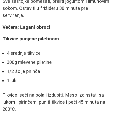
Sve sastojke pomešati, preliti jogurtom i limunovim
sokom. Ostaviti u frižideru 30 minuta pre
serviranja.
Večera: Lagani obroci
Tikvice punjene piletinom
4 srednje tikvice
300g mlevene piletine
1/2 šolje pirinča
1 luk
Tikvice iseći na pola i izdubiti. Meso izdinstati sa
lukom i pirinčem, puniti tikvice i peći 45 minuta na
200°C.