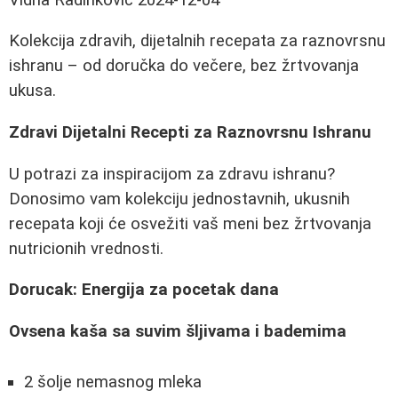
Kolekcija zdravih, dijetalnih recepata za raznovrsnu
ishranu – od doručka do večere, bez žrtvovanja
ukusa.
Zdravi Dijetalni Recepti za Raznovrsnu Ishranu
U potrazi za inspiracijom za zdravu ishranu?
Donosimo vam kolekciju jednostavnih, ukusnih
recepata koji će osvežiti vaš meni bez žrtvovanja
nutricionih vrednosti.
Dorucak: Energija za pocetak dana
Ovsena kaša sa suvim šljivama i bademima
2 šolje nemasnog mleka