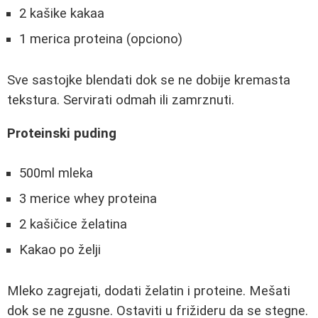
2 kašike kakaa
1 merica proteina (opciono)
Sve sastojke blendati dok se ne dobije kremasta
tekstura. Servirati odmah ili zamrznuti.
Proteinski puding
500ml mleka
3 merice whey proteina
2 kašičice želatina
Kakao po želji
Mleko zagrejati, dodati želatin i proteine. Mešati
dok se ne zgusne. Ostaviti u frižideru da se stegne.