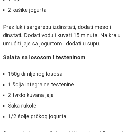
2 kašike jogurta
Praziluk i šargarepu izdinstati, dodati meso i
dinstati. Dodati vodu i kuvati 15 minuta. Na kraju
umućiti jaje sa jogurtom i dodati u supu.
Salata sa lososom i testeninom
150g dimljenog lososa
1 šolja integralne testenine
2 tvrdo kuvana jaja
Šaka rukole
1/2 šolje grčkog jogurta