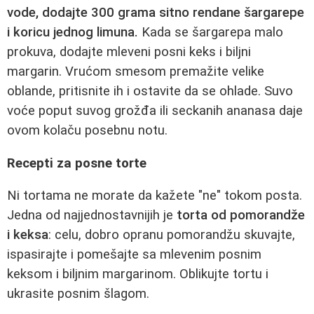
vode, dodajte 300 grama sitno rendane šargarepe
i koricu jednog limuna.
Kada se šargarepa malo
prokuva, dodajte mleveni posni keks i biljni
margarin. Vrućom smesom premažite velike
oblande, pritisnite ih i ostavite da se ohlade. Suvo
voće poput suvog grožđa ili seckanih ananasa daje
ovom kolaču posebnu notu.
Recepti za posne torte
Ni tortama ne morate da kažete "ne" tokom posta.
Jedna od najjednostavnijih je
torta od pomorandže
i keksa
: celu, dobro opranu pomorandžu skuvajte,
ispasirajte i pomešajte sa mlevenim posnim
keksom i biljnim margarinom. Oblikujte tortu i
ukrasite posnim šlagom.