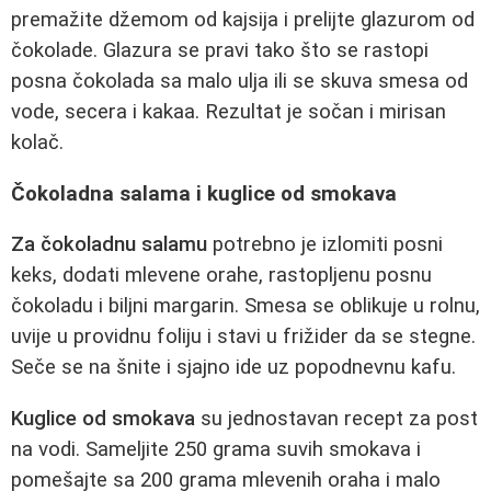
premažite džemom od kajsija i prelijte glazurom od
čokolade. Glazura se pravi tako što se rastopi
posna čokolada sa malo ulja ili se skuva smesa od
vode, secera i kakaa. Rezultat je sočan i mirisan
kolač.
Čokoladna salama i kuglice od smokava
Za čokoladnu salamu
potrebno je izlomiti posni
keks, dodati mlevene orahe, rastopljenu posnu
čokoladu i biljni margarin. Smesa se oblikuje u rolnu,
uvije u providnu foliju i stavi u frižider da se stegne.
Seče se na šnite i sjajno ide uz popodnevnu kafu.
Kuglice od smokava
su jednostavan recept za post
na vodi. Sameljite 250 grama suvih smokava i
pomešajte sa 200 grama mlevenih oraha i malo