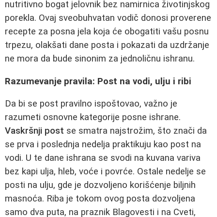
nutritivno bogat jelovnik bez namirnica životinjskog
porekla. Ovaj sveobuhvatan vodič donosi proverene
recepte za posna jela koja će obogatiti vašu posnu
trpezu, olakšati dane posta i pokazati da uzdržanje
ne mora da bude sinonim za jednoličnu ishranu.
Razumevanje pravila: Post na vodi, ulju i ribi
Da bi se post pravilno ispoštovao, važno je
razumeti osnovne kategorije posne ishrane.
Vaskršnji post
se smatra najstrožim, što znači da
se prva i poslednja nedelja praktikuju kao post na
vodi. U te dane ishrana se svodi na kuvana variva
bez kapi ulja, hleb, voće i povrće. Ostale nedelje se
posti na ulju, gde je dozvoljeno korišćenje biljnih
masnoća. Riba je tokom ovog posta dozvoljena
samo dva puta, na praznik Blagovesti i na Cveti,