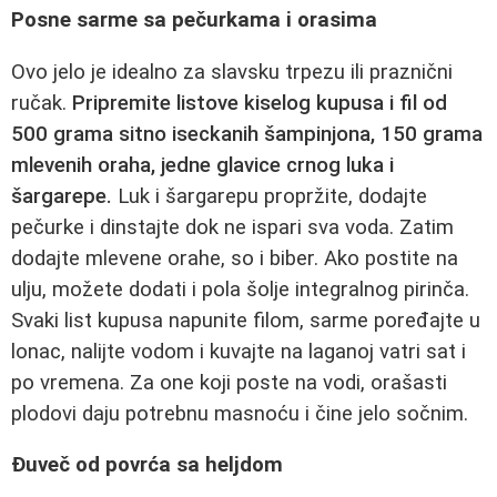
Posne sarme sa pečurkama i orasima
Ovo jelo je idealno za slavsku trpezu ili praznični
ručak.
Pripremite listove kiselog kupusa i fil od
500 grama sitno iseckanih šampinjona, 150 grama
mlevenih oraha, jedne glavice crnog luka i
šargarepe.
Luk i šargarepu propržite, dodajte
pečurke i dinstajte dok ne ispari sva voda. Zatim
dodajte mlevene orahe, so i biber. Ako postite na
ulju, možete dodati i pola šolje integralnog pirinča.
Svaki list kupusa napunite filom, sarme poređajte u
lonac, nalijte vodom i kuvajte na laganoj vatri sat i
po vremena. Za one koji poste na vodi, orašasti
plodovi daju potrebnu masnoću i čine jelo sočnim.
Đuveč od povrća sa heljdom