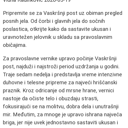
Pripremite se za Vaskršnji post uz obiman pregled
posnih jela. Od čorbi i glavnih jela do sočnih
poslastica, otkrijte kako da sastavite ukusan i
uravnotežen jelovnik u skladu sa pravoslavnim
običajima.
Za pravoslavne vernike upravo počinje Vaskršnji
post, najduži i najstroži period uzdržanja u godini.
Traje sedam nedelja i predstavlja vreme intenzivne
duhovne i telesne pripreme za najveći hrišćanski
praznik. Kroz odricanje od mrsne hrane, vernici
nastoje da očiste telo i obuzdaju strasti,
fokusirajući se na molitvu, dobra dela i unutrašnji
mir. Međutim, za mnoge je upravo ishrana najveća
briga, jer nije uvek jednostavno sastaviti ukusan i