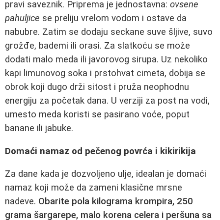
pravi saveznik. Priprema je jednostavna:
ovsene
pahuljice
se preliju vrelom vodom i ostave da
nabubre. Zatim se dodaju seckane suve šljive, suvo
grožđe, bademi ili orasi. Za slatkoću se može
dodati malo meda ili javorovog sirupa. Uz nekoliko
kapi limunovog soka i prstohvat cimeta, dobija se
obrok koji dugo drži sitost i pruža neophodnu
energiju za početak dana. U verziji za post na vodi,
umesto meda koristi se pasirano voće, poput
banane ili jabuke.
Domaći namaz od pečenog povrća i kikirikija
Za dane kada je dozvoljeno ulje, idealan je domaći
namaz koji može da zameni klasične mrsne
nadeve.
Obarite pola kilograma krompira, 250
grama šargarepe, malo korena celera i peršuna sa