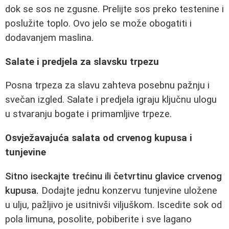
dok se sos ne zgusne. Prelijte sos preko testenine i
poslužite toplo. Ovo jelo se može obogatiti i
dodavanjem maslina.
Salate i predjela za slavsku trpezu
Posna trpeza za slavu zahteva posebnu pažnju i
svečan izgled. Salate i predjela igraju ključnu ulogu
u stvaranju bogate i primamljive trpeze.
Osvježavajuća salata od crvenog kupusa i
tunjevine
Sitno iseckajte trećinu ili četvrtinu glavice crvenog
kupusa.
Dodajte jednu konzervu tunjevine uložene
u ulju, pažljivo je usitnivši viljuškom. Iscedite sok od
pola limuna, posolite, pobiberite i sve lagano