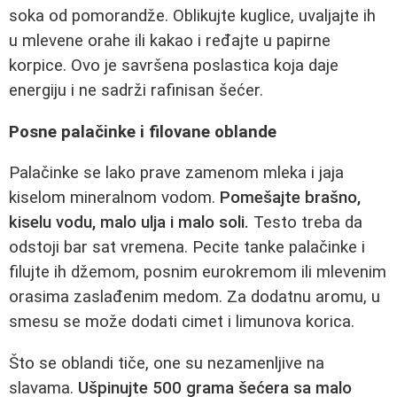
soka od pomorandže. Oblikujte kuglice, uvaljajte ih
u mlevene orahe ili kakao i ređajte u papirne
korpice. Ovo je savršena poslastica koja daje
energiju i ne sadrži rafinisan šećer.
Posne palačinke i filovane oblande
Palačinke se lako prave zamenom mleka i jaja
kiselom mineralnom vodom.
Pomešajte brašno,
kiselu vodu, malo ulja i malo soli.
Testo treba da
odstoji bar sat vremena. Pecite tanke palačinke i
filujte ih džemom, posnim eurokremom ili mlevenim
orasima zaslađenim medom. Za dodatnu aromu, u
smesu se može dodati cimet i limunova korica.
Što se oblandi tiče, one su nezamenljive na
slavama.
Ušpinujte 500 grama šećera sa malo