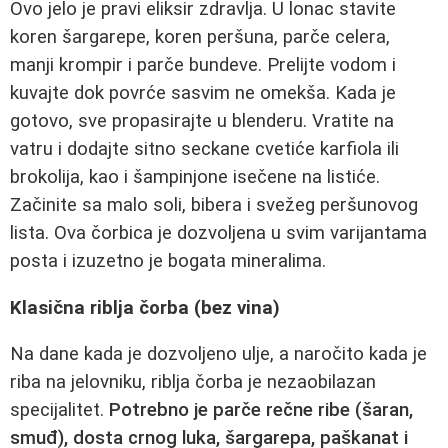
Ovo jelo je pravi eliksir zdravlja. U lonac stavite
koren šargarepe, koren peršuna, parče celera,
manji krompir i parče bundeve. Prelijte vodom i
kuvajte dok povrće sasvim ne omekša. Kada je
gotovo, sve propasirajte u blenderu. Vratite na
vatru i dodajte sitno seckane cvetiće karfiola ili
brokolija, kao i šampinjone isečene na listiće.
Začinite sa malo soli, bibera i svežeg peršunovog
lista. Ova čorbica je dozvoljena u svim varijantama
posta i izuzetno je bogata mineralima.
Klasična riblja čorba (bez vina)
Na dane kada je dozvoljeno ulje, a naročito kada je
riba na jelovniku, riblja čorba je nezaobilazan
specijalitet.
Potrebno je parče rečne ribe (šaran,
smuđ), dosta crnog luka, šargarepa, paškanat i