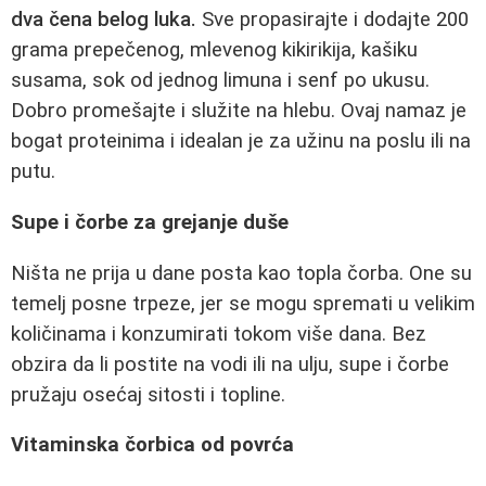
dva čena belog luka.
Sve propasirajte i dodajte 200
grama prepečenog, mlevenog kikirikija, kašiku
susama, sok od jednog limuna i senf po ukusu.
Dobro promešajte i služite na hlebu. Ovaj namaz je
bogat proteinima i idealan je za užinu na poslu ili na
putu.
Supe i čorbe za grejanje duše
Ništa ne prija u dane posta kao topla čorba. One su
temelj posne trpeze, jer se mogu spremati u velikim
količinama i konzumirati tokom više dana. Bez
obzira da li postite na vodi ili na ulju, supe i čorbe
pružaju osećaj sitosti i topline.
Vitaminska čorbica od povrća