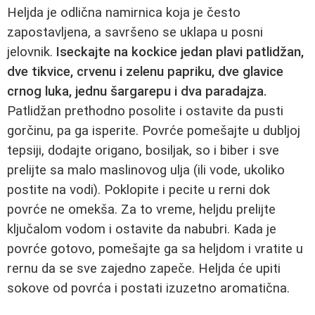
Heljda je odlična namirnica koja je često
zapostavljena, a savršeno se uklapa u posni
jelovnik.
Iseckajte na kockice jedan plavi patlidžan,
dve tikvice, crvenu i zelenu papriku, dve glavice
crnog luka, jednu šargarepu i dva paradajza.
Patlidžan prethodno posolite i ostavite da pusti
gorčinu, pa ga isperite. Povrće pomešajte u dubljoj
tepsiji, dodajte origano, bosiljak, so i biber i sve
prelijte sa malo maslinovog ulja (ili vode, ukoliko
postite na vodi). Poklopite i pecite u rerni dok
povrće ne omekša. Za to vreme, heljdu prelijte
ključalom vodom i ostavite da nabubri. Kada je
povrće gotovo, pomešajte ga sa heljdom i vratite u
rernu da se sve zajedno zapeče. Heljda će upiti
sokove od povrća i postati izuzetno aromatična.