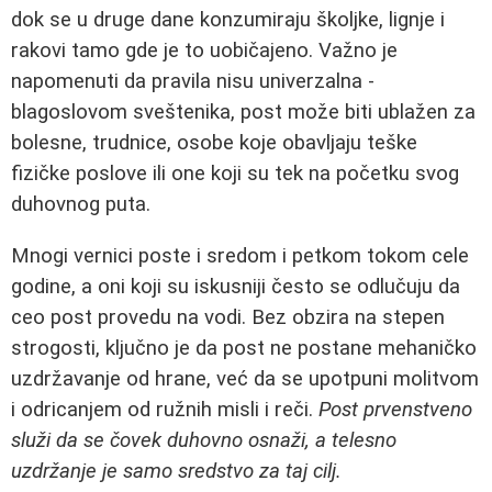
dok se u druge dane konzumiraju školjke, lignje i
rakovi tamo gde je to uobičajeno. Važno je
napomenuti da pravila nisu univerzalna -
blagoslovom sveštenika, post može biti ublažen za
bolesne, trudnice, osobe koje obavljaju teške
fizičke poslove ili one koji su tek na početku svog
duhovnog puta.
Mnogi vernici poste i sredom i petkom tokom cele
godine, a oni koji su iskusniji često se odlučuju da
ceo post provedu na vodi. Bez obzira na stepen
strogosti, ključno je da post ne postane mehaničko
uzdržavanje od hrane, već da se upotpuni molitvom
i odricanjem od ružnih misli i reči.
Post prvenstveno
služi da se čovek duhovno osnaži, a telesno
uzdržanje je samo sredstvo za taj cilj.