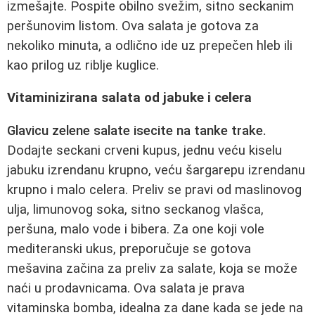
izmešajte. Pospite obilno svežim, sitno seckanim
peršunovim listom. Ova salata je gotova za
nekoliko minuta, a odlično ide uz prepečen hleb ili
kao prilog uz riblje kuglice.
Vitaminizirana salata od jabuke i celera
Glavicu zelene salate isecite na tanke trake.
Dodajte seckani crveni kupus, jednu veću kiselu
jabuku izrendanu krupno, veću šargarepu izrendanu
krupno i malo celera. Preliv se pravi od maslinovog
ulja, limunovog soka, sitno seckanog vlašca,
peršuna, malo vode i bibera. Za one koji vole
mediteranski ukus, preporučuje se gotova
mešavina začina za preliv za salate, koja se može
naći u prodavnicama. Ova salata je prava
vitaminska bomba, idealna za dane kada se jede na