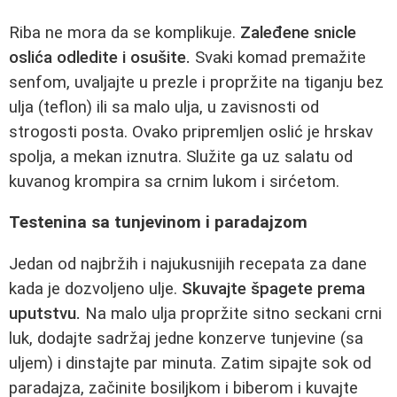
Riba ne mora da se komplikuje.
Zaleđene snicle
oslića odledite i osušite.
Svaki komad premažite
senfom, uvaljajte u prezle i propržite na tiganju bez
ulja (teflon) ili sa malo ulja, u zavisnosti od
strogosti posta. Ovako pripremljen oslić je hrskav
spolja, a mekan iznutra. Služite ga uz salatu od
kuvanog krompira sa crnim lukom i sirćetom.
Testenina sa tunjevinom i paradajzom
Jedan od najbržih i najukusnijih recepata za dane
kada je dozvoljeno ulje.
Skuvajte špagete prema
uputstvu.
Na malo ulja propržite sitno seckani crni
luk, dodajte sadržaj jedne konzerve tunjevine (sa
uljem) i dinstajte par minuta. Zatim sipajte sok od
paradajza, začinite bosiljkom i biberom i kuvajte