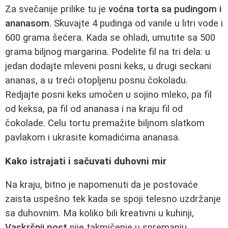
Za svečanije prilike tu je
voćna torta sa pudingom i
ananasom
. Skuvajte 4 pudinga od vanile u litri vode i
600 grama šećera. Kada se ohladi, umutite sa 500
grama biljnog margarina. Podelite fil na tri dela: u
jedan dodajte mleveni posni keks, u drugi seckani
ananas, a u treći otopljenu posnu čokoladu.
Redjajte posni keks umočen u sojino mleko, pa fil
od keksa, pa fil od ananasa i na kraju fil od
čokolade. Celu tortu premažite biljnom slatkom
pavlakom i ukrasite komadićima ananasa.
Kako istrajati i sačuvati duhovni mir
Na kraju, bitno je napomenuti da je postovaće
zaista uspešno tek kada se spoji telesno uzdržanje
sa duhovnim. Ma koliko bili kreativni u kuhinji,
Vaskršnji post
nije takmičenje u spremanju