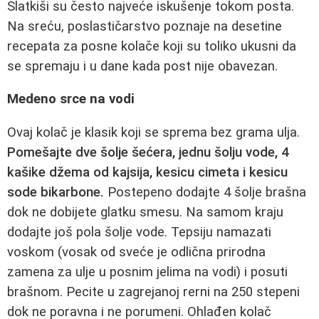
Slatkiši su često najveće iskušenje tokom posta.
Na sreću, poslastičarstvo poznaje na desetine
recepata za posne kolače koji su toliko ukusni da
se spremaju i u dane kada post nije obavezan.
Medeno srce na vodi
Ovaj kolač je klasik koji se sprema bez grama ulja.
Pomešajte dve šolje šećera, jednu šolju vode, 4
kašike džema od kajsija, kesicu cimeta i kesicu
sode bikarbone.
Postepeno dodajte 4 šolje brašna
dok ne dobijete glatku smesu. Na samom kraju
dodajte još pola šolje vode. Tepsiju namazati
voskom (vosak od sveće je odlična prirodna
zamena za ulje u posnim jelima na vodi) i posuti
brašnom. Pecite u zagrejanoj rerni na 250 stepeni
dok ne poravna i ne porumeni. Ohlađen kolač