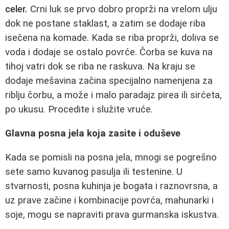
celer.
Crni luk se prvo dobro proprži na vrelom ulju
dok ne postane staklast, a zatim se dodaje riba
isečena na komade. Kada se riba proprži, doliva se
voda i dodaje se ostalo povrće. Čorba se kuva na
tihoj vatri dok se riba ne raskuva. Na kraju se
dodaje mešavina začina specijalno namenjena za
riblju čorbu, a može i malo paradajz pirea ili sirćeta,
po ukusu. Procedite i služite vruće.
Glavna posna jela koja zasite i oduševe
Kada se pomisli na posna jela, mnogi se pogrešno
sete samo kuvanog pasulja ili testenine. U
stvarnosti, posna kuhinja je bogata i raznovrsna, a
uz prave začine i kombinacije povrća, mahunarki i
soje, mogu se napraviti prava gurmanska iskustva.