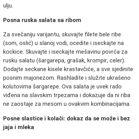
ulju.
Posna ruska salata sa ribom
Za svečaniju varijantu, skuvajte filete bele ribe
(som, oslić) u slanoj vodi, ocedite i iseckajte na
kockice. Skuvajte i iseckajte mešavinu povrća za
rusku salatu (šargarepa, grašak, krompir, celer).
Dodajte seckane kisele krastavčiće, a sve sjedinite
posnim majonezom. Rashladite i služite ukrašeno
kolutovima šargarepe. Ova salata je uvek rado
viđena na slavskim trpezama i dokazuje da ni riba
ne zaostaje za mesom u ovakvim kombinacijama.
Posne slastice i kolači: dokaz da se može i bez
jaja i mleka