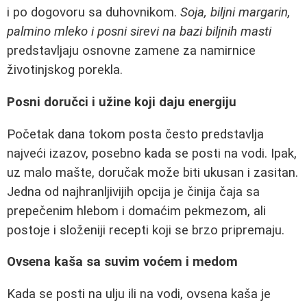
i po dogovoru sa duhovnikom.
Soja, biljni margarin,
palmino mleko i posni sirevi na bazi biljnih masti
predstavljaju osnovne zamene za namirnice
životinjskog porekla.
Posni doručci i užine koji daju energiju
Početak dana tokom posta često predstavlja
najveći izazov, posebno kada se posti na vodi. Ipak,
uz malo mašte, doručak može biti ukusan i zasitan.
Jedna od najhranljivijih opcija je činija čaja sa
prepečenim hlebom i domaćim pekmezom, ali
postoje i složeniji recepti koji se brzo pripremaju.
Ovsena kaša sa suvim voćem i medom
Kada se posti na ulju ili na vodi, ovsena kaša je