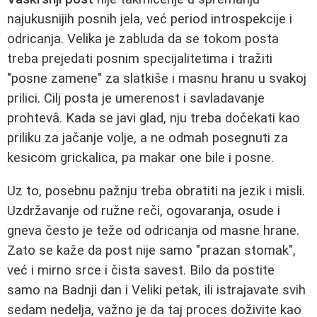
najukusnijih posnih jela, već period introspekcije i
odricanja. Velika je zabluda da se tokom posta
treba prejedati posnim specijalitetima i tražiti
"posne zamene" za slatkiše i masnu hranu u svakoj
prilici. Cilj posta je umerenost i savladavanje
prohtevâ. Kada se javi glad, nju treba dočekati kao
priliku za jačanje volje, a ne odmah posegnuti za
kesicom grickalica, pa makar one bile i posne.
Uz to, posebnu pažnju treba obratiti na jezik i misli.
Uzdržavanje od ružne reči, ogovaranja, osude i
gneva često je teže od odricanja od masne hrane.
Zato se kaže da post nije samo "prazan stomak",
već i mirno srce i čista savest. Bilo da postite
samo na Badnji dan i Veliki petak, ili istrajavate svih
sedam nedelja, važno je da taj proces doživite kao