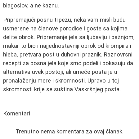
blagoslov, a ne kaznu.
Pripremajući posnu trpezu, neka vam misli budu
usmerene na članove porodice i goste sa kojima
delite obrok. Pripremanje jela sa ljubavlju i pažnjom,
makar to bio i najjednostavniji obrok od krompira i
hleba, pretvara post u duhovni praznik. Raznovrsni
recepti za posna jela koje smo podelili pokazuju da
alternativa uvek postoji, ali umeće posta je u
pronalaženju mere i skromnosti. Upravo u toj
skromnosti krije se suština Vaskršnjeg posta.
Komentari
Trenutno nema komentara za ovaj članak.