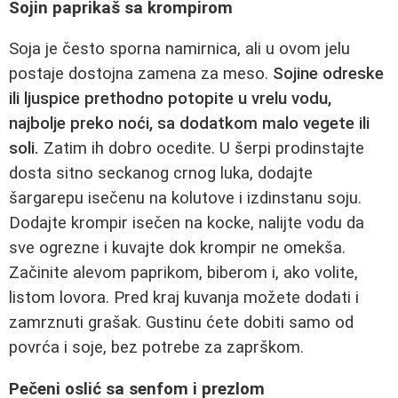
Sojin paprikaš sa krompirom
Soja je često sporna namirnica, ali u ovom jelu
postaje dostojna zamena za meso.
Sojine odreske
ili ljuspice prethodno potopite u vrelu vodu,
najbolje preko noći, sa dodatkom malo vegete ili
soli.
Zatim ih dobro ocedite. U šerpi prodinstajte
dosta sitno seckanog crnog luka, dodajte
šargarepu isečenu na kolutove i izdinstanu soju.
Dodajte krompir isečen na kocke, nalijte vodu da
sve ogrezne i kuvajte dok krompir ne omekša.
Začinite alevom paprikom, biberom i, ako volite,
listom lovora. Pred kraj kuvanja možete dodati i
zamrznuti grašak. Gustinu ćete dobiti samo od
povrća i soje, bez potrebe za zaprškom.
Pečeni oslić sa senfom i prezlom