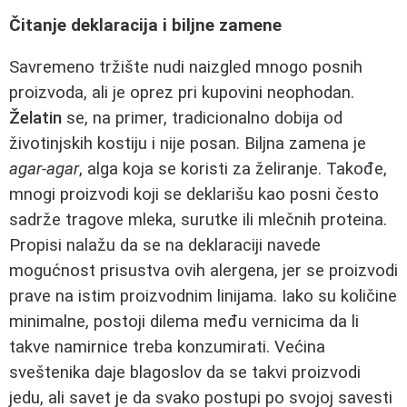
Čitanje deklaracija i biljne zamene
Savremeno tržište nudi naizgled mnogo posnih
proizvoda, ali je oprez pri kupovini neophodan.
Želatin
se, na primer, tradicionalno dobija od
životinjskih kostiju i nije posan. Biljna zamena je
agar-agar
, alga koja se koristi za želiranje. Takođe,
mnogi proizvodi koji se deklarišu kao posni često
sadrže tragove mleka, surutke ili mlečnih proteina.
Propisi nalažu da se na deklaraciji navede
mogućnost prisustva ovih alergena, jer se proizvodi
prave na istim proizvodnim linijama. Iako su količine
minimalne, postoji dilema među vernicima da li
takve namirnice treba konzumirati. Većina
sveštenika daje blagoslov da se takvi proizvodi
jedu, ali savet je da svako postupi po svojoj savesti