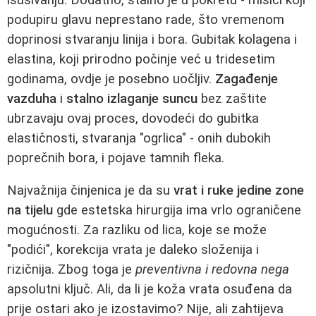
podupiru glavu neprestano rade, što vremenom
doprinosi stvaranju linija i bora. Gubitak kolagena i
elastina, koji prirodno počinje već u tridesetim
godinama, ovdje je posebno uočljiv.
Zagađenje
vazduha
i
stalno izlaganje suncu
bez zaštite
ubrzavaju ovaj proces, dovodeći do gubitka
elastičnosti, stvaranja "ogrlica" - onih dubokih
poprečnih bora, i pojave tamnih fleka.
Najvažnija činjenica je da su
vrat i ruke jedine zone
na tijelu
gde estetska hirurgija ima vrlo ograničene
mogućnosti. Za razliku od lica, koje se može
"podići", korekcija vrata je daleko složenija i
rizičnija. Zbog toga je
preventivna i redovna nega
apsolutni ključ. Ali, da li je koža vrata osuđena da
prije ostari ako je izostavimo? Nije, ali zahtijeva