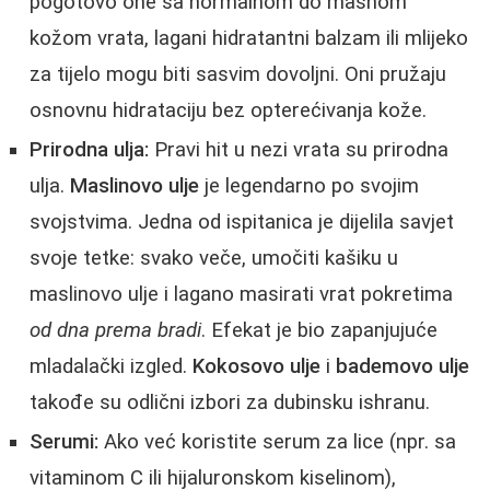
pogotovo one sa normalnom do masnom
kožom vrata, lagani hidratantni balzam ili mlijeko
za tijelo mogu biti sasvim dovoljni. Oni pružaju
osnovnu hidrataciju bez opterećivanja kože.
Prirodna ulja:
Pravi hit u nezi vrata su prirodna
ulja.
Maslinovo ulje
je legendarno po svojim
svojstvima. Jedna od ispitanica je dijelila savjet
svoje tetke: svako veče, umočiti kašiku u
maslinovo ulje i lagano masirati vrat pokretima
od dna prema bradi
. Efekat je bio zapanjujuće
mladalački izgled.
Kokosovo ulje
i
bademovo ulje
takođe su odlični izbori za dubinsku ishranu.
Serumi:
Ako već koristite serum za lice (npr. sa
vitaminom C ili hijaluronskom kiselinom),