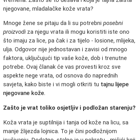
njegovane, mladalačke kože vrata?
Mnoge žene se pitaju da li su potrebni
posebni
proizvodi
za njegu vrata ili mogu koristiti iste ono
što imaju za lice, pa čak i za tijelo - losione, mlijeka,
ulja. Odgovor nije jednostavan i zavisi od mnogo
faktora, uključujući tip vaše kože, dob i trenutne
potrebe. Ovaj članak će vas provesti kroz sve
aspekte nege vrata, od osnova do naprednih
savjeta, kako biste i vi mogli otkriti tu
tajnu lijepe
njegovane kože
.
Zašto je vrat toliko osjetljiv i podložan starenju?
Koža vrata je suptilnija i tanja od kože na licu, sa
manje žlijezda lojnica. To je čini podložnijom
isušivanju. Dodatno, stalno je u pokretu - mišići koji