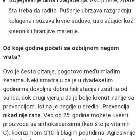
Izbjegavanje dima i zagađenja:
Ako pušite, znate
šta treba da radite. Pušenje ubrzava razgradnju
kolagena i sužava krvne sudove, uskraćujući koži
kiseonik i hranljive materije.
Od koje godine početi sa ozbiljnom negom
vrata?
Ovo je često pitanje, pogotovo među mlađim
ženama. Neki smatraju da je u dvadesetim
godinama dovoljna dobra hidratacija i zaštita od
sunca, dok drugi vjeruju da je bolje krenuti ranije sa
prevencijom. Istina je negdje u sredini.
Prevencija
nikad nije rana
. Već od 25. godine možete uvesti
proizvode sa antioksidansima (kao što je vitamin
C), koenzimom Q10 ili blagim peptidima. Agresivnije