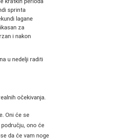
 kratkih perioda
di sprinta
kundi lagane
fikasan za
rzan i nakon
a u nedelji raditi
ealnih očekivanja.
e. Oni će se
m području, ono će
ite se da će vam noge