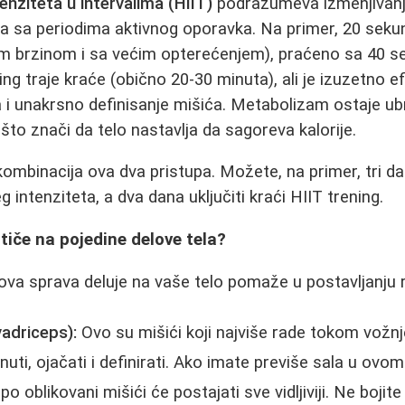
enziteta u intervalima (HIIT)
podrazumeva izmenjivanje
 sa periodima aktivnog oporavka. Na primer, 20 sekun
brzinom i sa većim opterećenjem), praćeno sa 40 se
ng traje kraće (obično 20-30 minuta), ali je izuzetno e
a i unakrsno definisanje mišića. Metabolizam ostaje ub
što znači da telo nastavlja da sagoreva kalorije.
kombinacija ova dva pristupa. Možete, na primer, tri dan
 intenziteta, a dva dana uključiti kraći HIIT trening.
utiče na pojedine delove tela?
a sprava deluje na vaše telo pomaže u postavljanju r
kvadriceps):
Ovo su mišići koji najviše rade tokom vožnj
uti, ojačati i definirati. Ako imate previše sala u ovo
epo oblikovani mišići će postajati sve vidljiviji. Ne boj