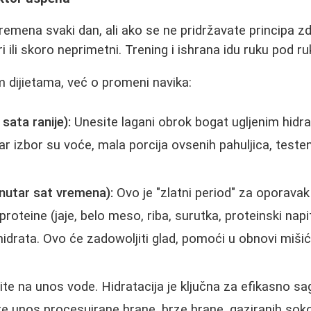
remena svaki dan, ali ako se ne pridržavate principa zd
ri ili skoro neprimetni. Trening i ishrana idu ruku pod ru
m dijietama, već o promeni navika:
sata ranije):
Unesite lagani obrok bogat ugljenim hidr
ar izbor su voće, mala porcija ovsenih pahuljica, testeni
unutar sat vremena):
Ovo je "zlatni period" za oporavak
proteine (jaje, belo meso, riba, surutka, proteinski napi
hidrata. Ovo će zadowoljiti glad, pomoći u obnovi mišića
te na unos vode. Hidratacija je ključna za efikasno sa
e unos procesuirane hrane, brze hrane, gaziranih soko