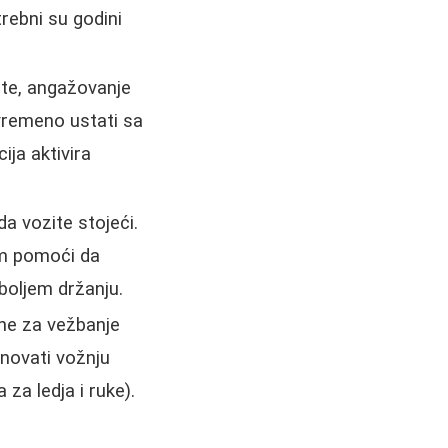
rebni su godini
ite, angažovanje
ovremeno ustati sa
ija aktivira
a vozite stojeći.
am pomoći da
 boljem držanju.
 ne za vežbanje
novati vožnju
za ledja i ruke).