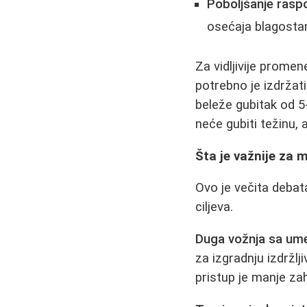
Poboljšanje raspo
osećaja blagostan
Za vidljivije prome
potrebno je izdržat
beleže gubitak od 5-
neće gubiti težinu, a
Šta je važnije za m
Ovo je večita debata
ciljeva.
Duga vožnja sa um
za izgradnju izdržlj
pristup je manje za