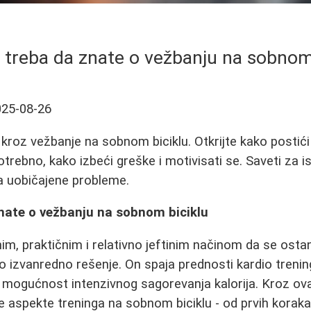
 treba da znate o vežbanju na sobnom
025-08-26
kroz vežbanje na sobnom biciklu. Otkrijte kako postići 
otrebno, kako izbeći greške i motivisati se. Saveti za 
za uobičajene probleme.
znate o vežbanju na sobnom biciklu
nim, praktičnim i relativno jeftinim načinom da se osta
izvanredno rešenje. On spaja prednosti kardio treni
 mogućnost intenzivnog sagorevanja kalorija. Kroz ov
 aspekte treninga na sobnom biciklu - od prvih korak