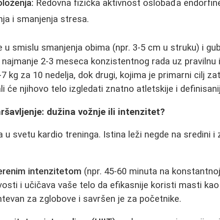
loženja:
Redovna fizička aktivnost oslobađa endorfine
ja i smanjenja stresa.
ne u smislu smanjenja obima (npr. 3-5 cm u struku) i gub
i najmanje 2-3 meseca konzistentnog rada uz pravilnu 
7 kg za 10 nedelja, dok drugi, kojima je primarni cilj 
li će njihovo telo izgledati znatno atletskije i definisani
ršavljenje: dužina vožnje ili intenzitet?
 u svetu kardio treninga. Istina leži negde na sredini i 
erenim intenzitetom
(npr. 45-60 minuta na konstantnoj 
ivosti i učičava vaše telo da efikasnije koristi masti kao
htevan za zglobove i savršen je za početnike.