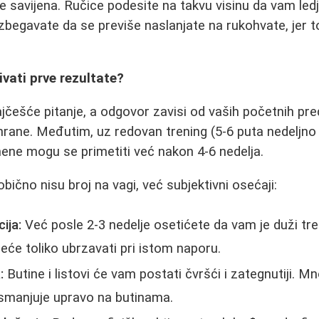
še savijena. Ručice podesite na takvu visinu da vam led
begavate da se previše naslanjate na rukohvate, jer t
vati prve rezultate?
jčešće pitanje, a odgovor zavisi od vaših početnih pred
shrane. Međutim, uz redovan trening (5-6 puta nedeljno
ene mogu se primetiti već nakon 4-6 nedelja.
obično nisu broj na vagi, već subjektivni osećaji:
ija:
Već posle 2-3 nedelje osetićete da vam je duži tren
neće toliko ubrzavati pri istom naporu.
:
Butine i listovi će vam postati čvršći i zategnutiji. M
 smanjuje upravo na butinama.