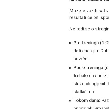
Možete voziti sat v
rezultati će biti spo
Ne radi se o strogi
Pre treninga (1-2 
dati energiju. Dob
povrće.
Posle treninga (
trebalo da sadrži 
složenih ugljenih 
slatkišima.
Tokom dana:
Pazi
oporavak. Smanjit