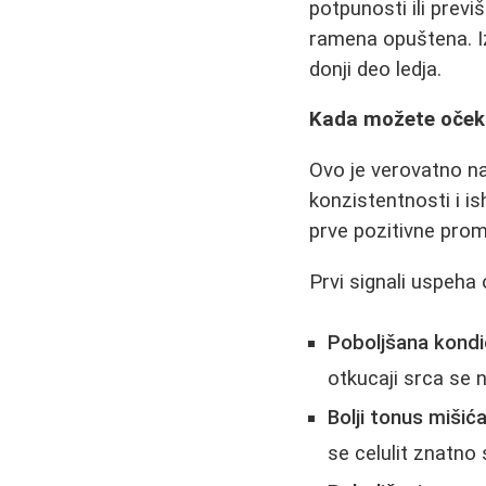
potpunosti ili previ
ramena opuštena. Iz
donji deo ledja.
Kada možete očeki
Ovo je verovatno na
konzistentnosti i i
prve pozitivne prom
Prvi signali uspeha 
Poboljšana kondic
otkucaji srca se 
Bolji tonus mišića
se celulit znatno