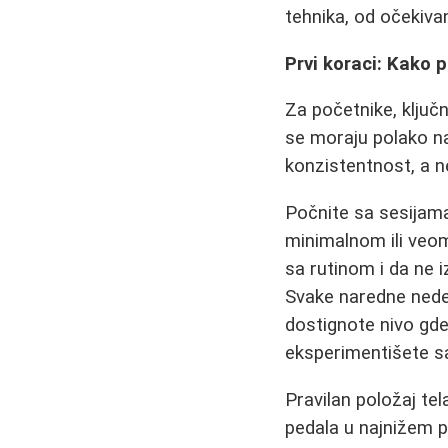
tehnika, od očekiva
Prvi koraci: Kako 
Za početnike, ključn
se moraju polako na
konzistentnost, a ne
Počnite sa sesijama
minimalnom ili veom
sa rutinom i da ne 
Svake naredne nede
dostignote nivo gd
eksperimentišete s
Pravilan položaj tel
pedala u najnižem p