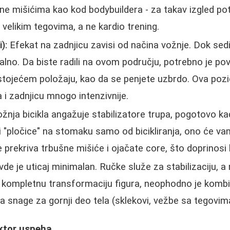
ne mišićima kao kod bodybuildera - za takav izgled pot
velikim tegovima, a ne kardio trening.
):
Efekat na zadnjicu zavisi od načina vožnje. Dok sed
alno. Da biste radili na ovom području, potrebno je p
 stojećem položaju, kao da se penjete uzbrdo. Ova pozic
 i zadnjicu mnogo intenzivnije.
žnja bicikla angažuje stabilizatore trupa, pogotovo kad
i "pločice" na stomaku samo od bicikliranja, ono će v
e prekriva trbušne mišiće i ojačate core, što doprinosi
de je uticaj minimalan. Ručke služe za stabilizaciju, a
a kompletnu transformaciju figura, neophodno je kombi
 snage za gornji deo tela (sklekovi, vežbe sa tegovima 
aktor uspeha