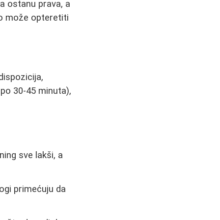
ja ostanu prava, a
o može opteretiti
ispozicija,
 po 30-45 minuta),
ing sve lakši, a
nogi primećuju da