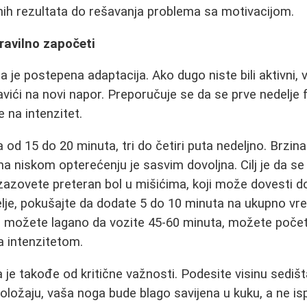
nih rezultata do rešavanja problema sa motivacijom.
pravilno započeti
a je postepena adaptacija. Ako dugo niste bili aktivni, 
vići na novi napor. Preporučuje se da se prve nedelje 
 na intenzitet.
 od 15 do 20 minuta, tri do četiri puta nedeljno. Brzi
a niskom opterećenju je sasvim dovoljna. Cilj je da se
izazovete preteran bol u mišićima, koji može dovesti d
lje, pokušajte da dodate 5 do 10 minuta na ukupno vr
e možete lagano da vozite 45-60 minuta, možete počet
a intenzitetom.
a je takođe od kritične važnosti. Podesite visinu sediš
oložaju, vaša noga bude blago savijena u kuku, a ne i