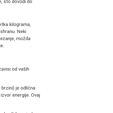
, što dovodi do
itka kilograma,
ishranu. Neki
zatezanje, možda
je.
zavisi od vaših
brzini) je odlična
 izvor energije. Ovaj