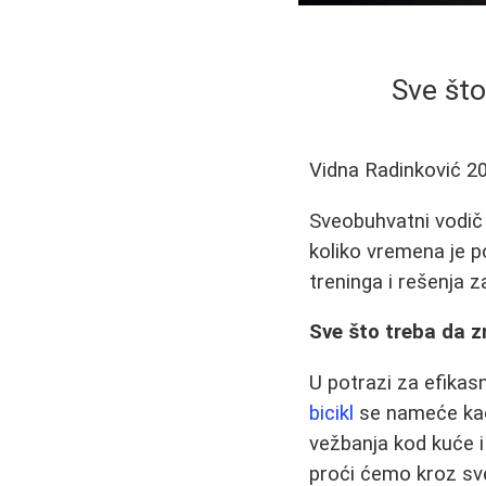
Sve što
Vidna Radinković
2
Sveobuhvatni vodič 
koliko vremena je p
treninga i rešenja 
Sve što treba da 
U potrazi za efikas
bicikl
se nameće kao 
vežbanja kod kuće i
proći ćemo kroz sve