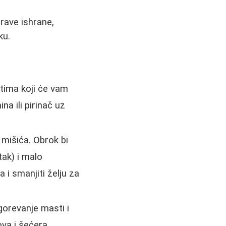
rave ishrane,
ku.
atima koji će vam
na ili pirinač uz
 mišića. Obrok bi
tak) i malo
 i smanjiti želju za
gorevanje masti i
va i šećera.