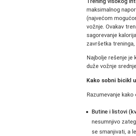
Trening visokog int
maksimalnog napora
(najvećom mogućom 
vožnje. Ovakav treni
sagorevanje kalorij
završetka treninga, 
Najbolje rešenje je 
duže vožnje srednjeg
Kako sobni bicikl 
Razumevanje kako ov
Butine i listovi (
nesumnjivo zategn
se smanjivati, a l