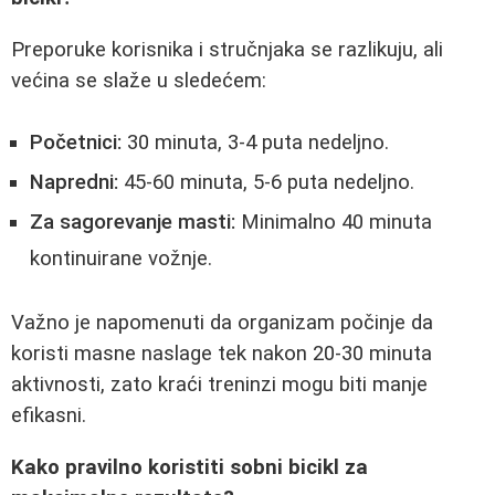
Preporuke korisnika i stručnjaka se razlikuju, ali
većina se slaže u sledećem:
Početnici:
30 minuta, 3-4 puta nedeljno.
Napredni:
45-60 minuta, 5-6 puta nedeljno.
Za sagorevanje masti:
Minimalno 40 minuta
kontinuirane vožnje.
Važno je napomenuti da organizam počinje da
koristi masne naslage tek nakon 20-30 minuta
aktivnosti, zato kraći treninzi mogu biti manje
efikasni.
Kako pravilno koristiti sobni bicikl za