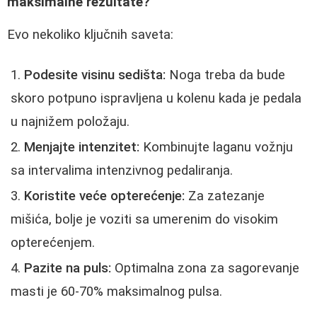
maksimalne rezultate?
Evo nekoliko ključnih saveta:
Podesite visinu sedišta:
Noga treba da bude
skoro potpuno ispravljena u kolenu kada je pedala
u najnižem položaju.
Menjajte intenzitet:
Kombinujte laganu vožnju
sa intervalima intenzivnog pedaliranja.
Koristite veće opterećenje:
Za zatezanje
mišića, bolje je voziti sa umerenim do visokim
opterećenjem.
Pazite na puls:
Optimalna zona za sagorevanje
masti je 60-70% maksimalnog pulsa.