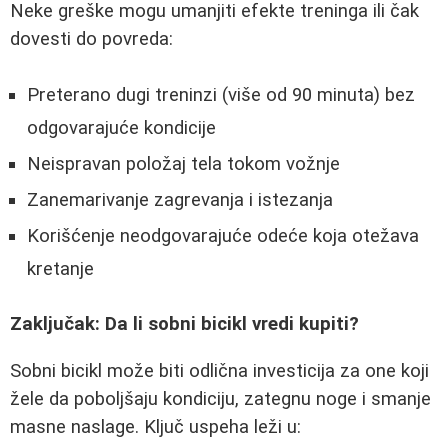
Neke greške mogu umanjiti efekte treninga ili čak
dovesti do povreda:
Preterano dugi treninzi (više od 90 minuta) bez
odgovarajuće kondicije
Neispravan položaj tela tokom vožnje
Zanemarivanje zagrevanja i istezanja
Korišćenje neodgovarajuće odeće koja otežava
kretanje
Zaključak: Da li sobni bicikl vredi kupiti?
Sobni bicikl može biti odlična investicija za one koji
žele da poboljšaju kondiciju, zategnu noge i smanje
masne naslage. Ključ uspeha leži u: