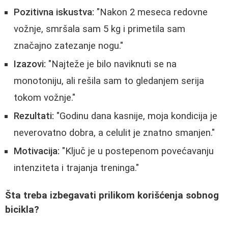
Pozitivna iskustva:
"Nakon 2 meseca redovne
vožnje, smršala sam 5 kg i primetila sam
značajno zatezanje nogu."
Izazovi:
"Najteže je bilo naviknuti se na
monotoniju, ali rešila sam to gledanjem serija
tokom vožnje."
Rezultati:
"Godinu dana kasnije, moja kondicija je
neverovatno dobra, a celulit je znatno smanjen."
Motivacija:
"Ključ je u postepenom povećavanju
intenziteta i trajanja treninga."
Šta treba izbegavati prilikom korišćenja sobnog
bicikla?