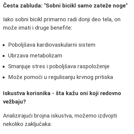
Česta zabluda: "Sobni bicikl samo zateže noge"
Iako sobni bicikl primarno radi donji deo tela, on
može imati i druge benefite:
Poboljšava kardiovaskularni sistem
Ubrzava metabolizam
Smanjuje stres i poboljšava raspoloženje
Može pomoći u regulisanju krvnog pritiska
Iskustva korisnika - šta kažu oni koji redovno
vežbaju?
Analizirajući brojna iskustva, možemo izdvojiti
nekoliko zaključaka: