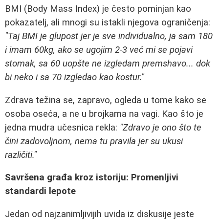
BMI (Body Mass Index) je često pominjan kao
pokazatelj, ali mnogi su istakli njegova ograničenja:
"Taj BMI je glupost jer je sve individualno, ja sam 180
i imam 60kg, ako se ugojim 2-3 već mi se pojavi
stomak, sa 60 uopšte ne izgledam premshavo... dok
bi neko i sa 70 izgledao kao kostur."
Zdrava težina se, zapravo, ogleda u tome kako se
osoba oseća, a ne u brojkama na vagi. Kao što je
jedna mudra učesnica rekla:
"Zdravo je ono što te
čini zadovoljnom, nema tu pravila jer su ukusi
različiti."
Savršena građa kroz istoriju: Promenljivi
standardi lepote
Jedan od najzanimljivijih uvida iz diskusije jeste