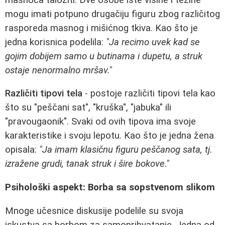
mogu imati potpuno drugačiju figuru zbog različitog
rasporeda masnog i mišićnog tkiva. Kao što je
jedna korisnica podelila:
"Ja recimo uvek kad se
gojim dobijem samo u butinama i dupetu, a struk
ostaje nenormalno mršav."
Različiti tipovi tela
- postoje različiti tipovi tela kao
što su "peščani sat", "kruška", "jabuka" ili
"pravougaonik". Svaki od ovih tipova ima svoje
karakteristike i svoju lepotu. Kao što je jedna žena
opisala:
"Ja imam klasičnu figuru peščanog sata, tj.
izražene grudi, tanak struk i šire bokove."
Psihološki aspekt: Borba sa sopstvenom slikom
Mnoge učesnice diskusije podelile su svoja
iskustva sa borbom za samoprihvatanje. Jedna od