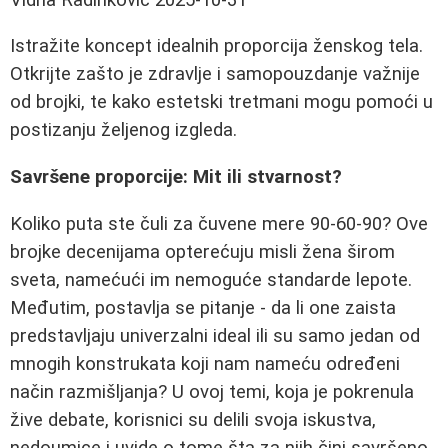
Istražite koncept idealnih proporcija ženskog tela.
Otkrijte zašto je zdravlje i samopouzdanje važnije
od brojki, te kako estetski tretmani mogu pomoći u
postizanju željenog izgleda.
Savršene proporcije: Mit ili stvarnost?
Koliko puta ste čuli za čuvene mere 90-60-90? Ove
brojke decenijama opterećuju misli žena širom
sveta, namećući im nemoguće standarde lepote.
Međutim, postavlja se pitanje - da li one zaista
predstavljaju univerzalni ideal ili su samo jedan od
mnogih konstrukata koji nam nameću određeni
način razmišljanja? U ovoj temi, koja je pokrenula
žive debate, korisnici su delili svoja iskustva,
nedoumice i uvide o tome šta za njih čini savršeno