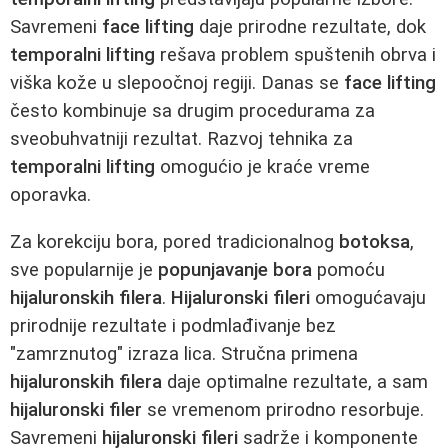
Savremeni
face lifting
daje prirodne rezultate, dok
temporalni lifting
rešava problem spuštenih obrva i
viška kože u slepoočnoj regiji. Danas se
face lifting
često kombinuje sa drugim procedurama za
sveobuhvatniji rezultat. Razvoj tehnika za
temporalni lifting
omogućio je kraće vreme
oporavka.
Za korekciju bora, pored tradicionalnog
botoksa
,
sve popularnije je
popunjavanje bora
pomoću
hijaluronskih filera
.
Hijaluronski fileri
omogućavaju
prirodnije rezultate i podmlađivanje bez
"zamrznutog" izraza lica. Stručna primena
hijaluronskih filera
daje optimalne rezultate, a sam
hijaluronski filer
se vremenom prirodno resorbuje.
Savremeni
hijaluronski fileri
sadrže i komponente