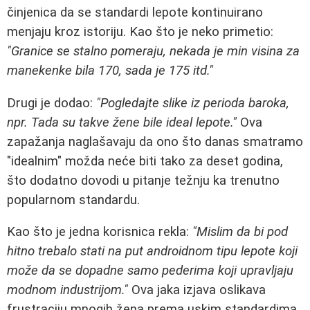
činjenica da se standardi lepote kontinuirano
menjaju kroz istoriju. Kao što je neko primetio:
"Granice se stalno pomeraju, nekada je min visina za
manekenke bila 170, sada je 175 itd."
Drugi je dodao:
"Pogledajte slike iz perioda baroka,
npr. Tada su takve žene bile ideal lepote."
Ova
zapažanja naglašavaju da ono što danas smatramo
"idealnim" možda neće biti tako za deset godina,
što dodatno dovodi u pitanje težnju ka trenutno
popularnom standardu.
Kao što je jedna korisnica rekla:
"Mislim da bi pod
hitno trebalo stati na put androidnom tipu lepote koji
može da se dopadne samo pederima koji upravljaju
modnom industrijom."
Ova jaka izjava oslikava
frustraciju mnogih žena prema uskim standardima