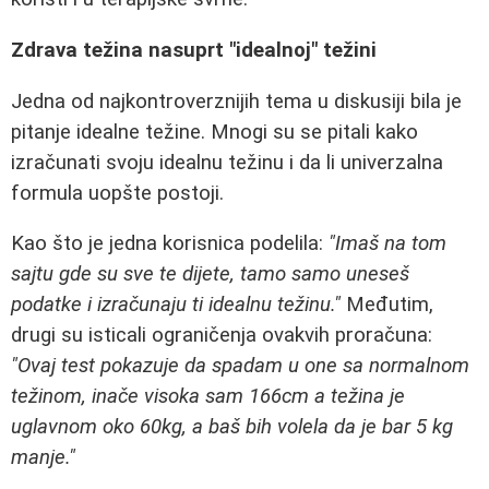
Zdrava težina nasuprt "idealnoj" težini
Jedna od najkontroverznijih tema u diskusiji bila je
pitanje idealne težine. Mnogi su se pitali kako
izračunati svoju idealnu težinu i da li univerzalna
formula uopšte postoji.
Kao što je jedna korisnica podelila:
"Imaš na tom
sajtu gde su sve te dijete, tamo samo uneseš
podatke i izračunaju ti idealnu težinu."
Međutim,
drugi su isticali ograničenja ovakvih proračuna:
"Ovaj test pokazuje da spadam u one sa normalnom
težinom, inače visoka sam 166cm a težina je
uglavnom oko 60kg, a baš bih volela da je bar 5 kg
manje."