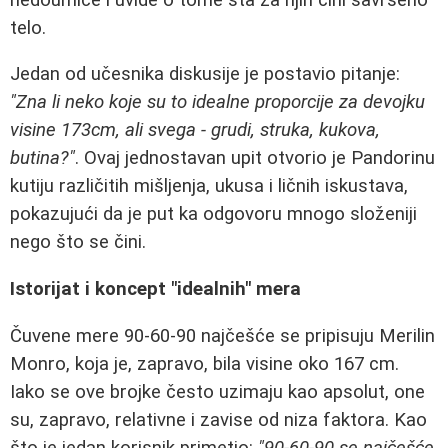
telo.
Jedan od učesnika diskusije je postavio pitanje:
"Zna li neko koje su to idealne proporcije za devojku
visine 173cm, ali svega - grudi, struka, kukova,
butina?"
. Ovaj jednostavan upit otvorio je Pandorinu
kutiju različitih mišljenja, ukusa i ličnih iskustava,
pokazujući da je put ka odgovoru mnogo složeniji
nego što se čini.
Istorijat i koncept "idealnih" mera
Čuvene mere 90-60-90 najčešće se pripisuju Merilin
Monro, koja je, zapravo, bila visine oko 167 cm.
Iako se ove brojke često uzimaju kao apsolut, one
su, zapravo, relativne i zavise od niza faktora. Kao
što je jedan korisnik primetio:
"90-60-90 se najčešće