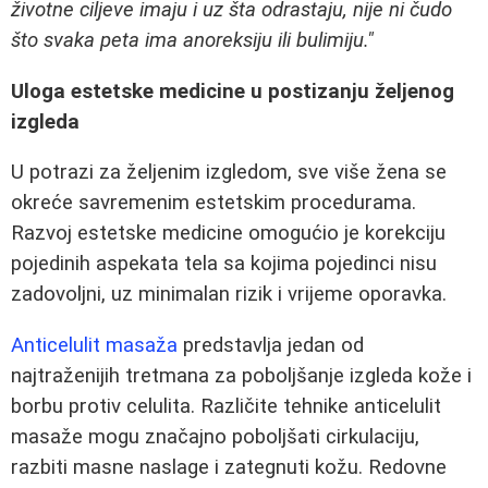
životne ciljeve imaju i uz šta odrastaju, nije ni čudo
što svaka peta ima anoreksiju ili bulimiju."
Uloga estetske medicine u postizanju željenog
izgleda
U potrazi za željenim izgledom, sve više žena se
okreće savremenim estetskim procedurama.
Razvoj estetske medicine omogućio je korekciju
pojedinih aspekata tela sa kojima pojedinci nisu
zadovoljni, uz minimalan rizik i vrijeme oporavka.
Anticelulit masaža
predstavlja jedan od
najtraženijih tretmana za poboljšanje izgleda kože i
borbu protiv celulita. Različite tehnike anticelulit
masaže mogu značajno poboljšati cirkulaciju,
razbiti masne naslage i zategnuti kožu. Redovne