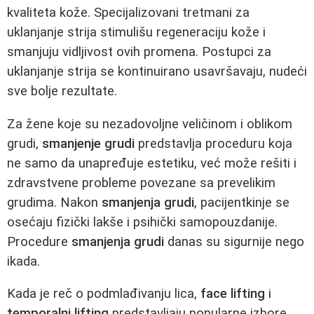
kvaliteta kože. Specijalizovani tretmani za
uklanjanje strija stimulišu regeneraciju kože i
smanjuju vidljivost ovih promena. Postupci za
uklanjanje strija se kontinuirano usavršavaju, nudeći
sve bolje rezultate.
Za žene koje su nezadovoljne veličinom i oblikom
grudi,
smanjenje grudi
predstavlja proceduru koja
ne samo da unapređuje estetiku, već može rešiti i
zdravstvene probleme povezane sa prevelikim
grudima. Nakon
smanjenja grudi
, pacijentkinje se
osećaju fizički lakše i psihički samopouzdanije.
Procedure
smanjenja grudi
danas su sigurnije nego
ikada.
Kada je reč o podmlađivanju lica,
face lifting
i
temporalni lifting
predstavljaju popularne izbore.