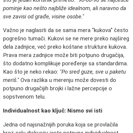
pominje kao nešto najbliže idealnom, ali naravno da
sve zavisi od građe, visine osobe."
Važno je naglasiti da se sama mera "kukova" često
pogrešno tumači. Kukovi se ne mere preko najšireg
dela zadnjice, već preko koštane strukture kukova.
Prava mera zadnjice može biti potpuno drugačija,
što dodatno komplikuje poređenje sa standardima.
Kao što je neko rekao:
"Po sred guze, sve u paketu
meriš."
Ova razlika u merenju može dovesti do
potpuno drugačijih brojki i lažne percepcije o
sopstvenom telu.
Individualnost kao ključ: Nismo svi isti
Jedna od najsnažnijih poruka koja se provlačila
kroz celu diskusiju jeste potpuna individualnost