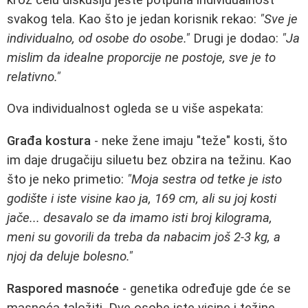
svakog tela. Kao što je jedan korisnik rekao:
"Sve je
individualno, od osobe do osobe."
Drugi je dodao:
"Ja
mislim da idealne proporcije ne postoje, sve je to
relativno."
Ova individualnost ogleda se u više aspekata:
Građa kostura
- neke žene imaju "teže" kosti, što
im daje drugačiju siluetu bez obzira na težinu. Kao
što je neko primetio:
"Moja sestra od tetke je isto
godište i iste visine kao ja, 169 cm, ali su joj kosti
jače... desavalo se da imamo isti broj kilograma,
meni su govorili da treba da nabacim još 2-3 kg, a
njoj da deluje bolesno."
Raspored masnoće
- genetika određuje gde će se
masnoća taložiti. Dve osobe iste visine i težine