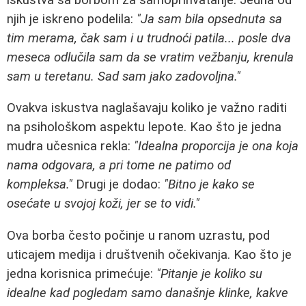
njih je iskreno podelila:
"Ja sam bila opsednuta sa
tim merama, čak sam i u trudnoći patila... posle dva
meseca odlučila sam da se vratim vežbanju, krenula
sam u teretanu. Sad sam jako zadovoljna."
Ovakva iskustva naglašavaju koliko je važno raditi
na psihološkom aspektu lepote. Kao što je jedna
mudra učesnica rekla:
"Idealna proporcija je ona koja
nama odgovara, a pri tome ne patimo od
kompleksa."
Drugi je dodao:
"Bitno je kako se
osećate u svojoj koži, jer se to vidi."
Ova borba često počinje u ranom uzrastu, pod
uticajem medija i društvenih očekivanja. Kao što je
jedna korisnica primećuje:
"Pitanje je koliko su
idealne kad pogledam samo današnje klinke, kakve