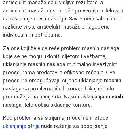
anticelulit masaže daju vidljive rezultate, a
anticelulit masažom se može preventivno delovati
na stvaranje novih naslaga. Savremeni saloni nude
različite vrste anticelulit masaži, prilagođene
individualnim potrebama.
Za one koji žele da reše problem masnih naslaga
koje se ne mogu ukloniti dijetom i vežbama,
uklanjanje masnih naslaga
minimalno invazivnim
procedurama predstavlja efikasno rešenje. Ove
procedure omogućavaju ciljano
uklanjanje masnih
naslaga
sa problematičnih zona, oblikujući telo
prema željama pacijenta. Nakon
uklanjanja masnih
naslaga
, telo dobija skladnije konture.
Kod problema sa strijama, moderne metode
uklanjanje strija
nude rešenje za poboljšanje