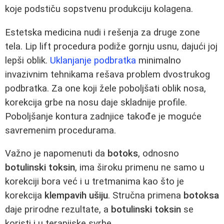
koje podstiču sopstvenu produkciju kolagena.
Estetska medicina nudi i rešenja za druge zone
tela. Lip lift procedura podiže gornju usnu, dajući joj
lepši oblik.
Uklanjanje podbratka
minimalno
invazivnim tehnikama rešava problem dvostrukog
podbratka. Za one koji žele poboljšati oblik nosa,
korekcija grbe na nosu daje skladnije profile.
Poboljšanje kontura zadnjice takođe je moguće
savremenim procedurama.
Važno je napomenuti da
botoks
, odnosno
botulinski toksin
, ima široku primenu ne samo u
korekciji bora već i u tretmanima kao što je
korekcija
klempavih ušiju
. Stručna primena
botoksa
daje prirodne rezultate, a
botulinski toksin
se
koristi i u terapijske svrhe.