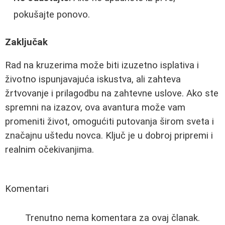
pokušajte ponovo.
Zaključak
Rad na kruzerima može biti izuzetno isplativa i
životno ispunjavajuća iskustva, ali zahteva
žrtvovanje i prilagodbu na zahtevne uslove. Ako ste
spremni na izazov, ova avantura može vam
promeniti život, omogućiti putovanja širom sveta i
značajnu uštedu novca. Ključ je u dobroj pripremi i
realnim očekivanjima.
Komentari
Trenutno nema komentara za ovaj članak.