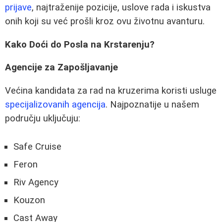
prijave
, najtraženije pozicije, uslove rada i iskustva
onih koji su već prošli kroz ovu životnu avanturu.
Kako Doći do Posla na Krstarenju?
Agencije za Zapošljavanje
Većina kandidata za rad na kruzerima koristi usluge
specijalizovanih agencija
. Najpoznatije u našem
području uključuju:
Safe Cruise
Feron
Riv Agency
Kouzon
Cast Away