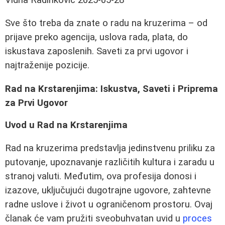
Sve što treba da znate o radu na kruzerima – od
prijave preko agencija, uslova rada, plata, do
iskustava zaposlenih. Saveti za prvi ugovor i
najtraženije pozicije.
Rad na Krstarenjima: Iskustva, Saveti i Priprema
za Prvi Ugovor
Uvod u Rad na Krstarenjima
Rad na kruzerima predstavlja jedinstvenu priliku za
putovanje, upoznavanje različitih kultura i zaradu u
stranoj valuti. Međutim, ova profesija donosi i
izazove, uključujući dugotrajne ugovore, zahtevne
radne uslove i život u ograničenom prostoru. Ovaj
članak će vam pružiti sveobuhvatan uvid u
proces