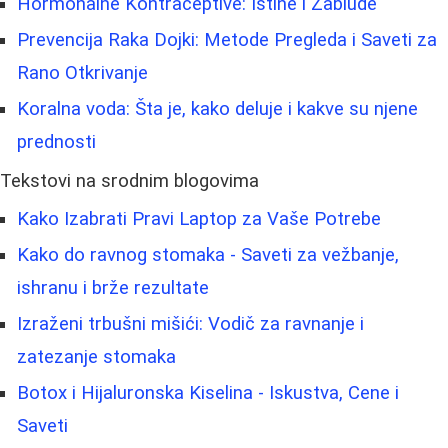
Hormonalne Kontraceptive: Istine i Zablude
Prevencija Raka Dojki: Metode Pregleda i Saveti za
Rano Otkrivanje
Koralna voda: Šta je, kako deluje i kakve su njene
prednosti
Tekstovi na srodnim blogovima
Kako Izabrati Pravi Laptop za Vaše Potrebe
Kako do ravnog stomaka - Saveti za vežbanje,
ishranu i brže rezultate
Izraženi trbušni mišići: Vodič za ravnanje i
zatezanje stomaka
Botox i Hijaluronska Kiselina - Iskustva, Cene i
Saveti