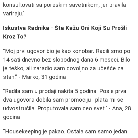
konsultovati sa poreskim savetnikom, jer pravila
variraju."
Iskustva Radnika - Šta Kažu Oni Koji Su Prošli
Kroz To?
"Moj prvi ugovor bio je kao konobar. Radili smo po
14 sati dnevno bez slobodnog dana 6 meseci. Bilo
je teško, ali zaradio sam dovoljno za učešće za
stan." - Marko, 31 godina
"Radila sam u prodaji nakita 5 godina. Posle prva
dva ugovora dobila sam promociju i plata mi se
udvostručila. Proputovala sam ceo svet." - Ana, 28
godina
"Housekeeping je pakao. Ostala sam samo jedan