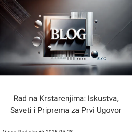
Rad na Krstarenjima: Iskustva,
Saveti i Priprema za Prvi Ugovor
Vidna Radinković
2025-05-28