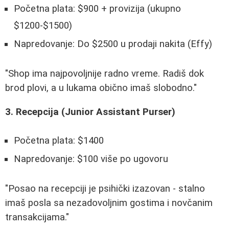
Početna plata: $900 + provizija (ukupno
$1200-$1500)
Napredovanje: Do $2500 u prodaji nakita (Effy)
"Shop ima najpovoljnije radno vreme. Radiš dok
brod plovi, a u lukama obično imaš slobodno."
3. Recepcija (Junior Assistant Purser)
Početna plata: $1400
Napredovanje: $100 više po ugovoru
"Posao na recepciji je psihički izazovan - stalno
imaš posla sa nezadovoljnim gostima i novčanim
transakcijama."