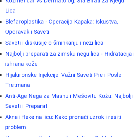
Kozmetičar vs Dermatolog: Šta Birati za Njegu
Lica
Blefaroplastika - Operacija Kapaka: Iskustva,
Oporavak i Saveti
Saveti i diskusije o šminkanju i nezi lica
Najbolji preparati za zimsku negu lica - Hidratacija i
ishrana kože
Hijaluronske Injekcije: Važni Saveti Pre i Posle
Tretmana
Anti-Age Nega za Masnu i Mešovitu Kožu: Najbolji
Saveti i Preparati
Akne i fleke na licu: Kako pronaći uzrok i rešiti
problem