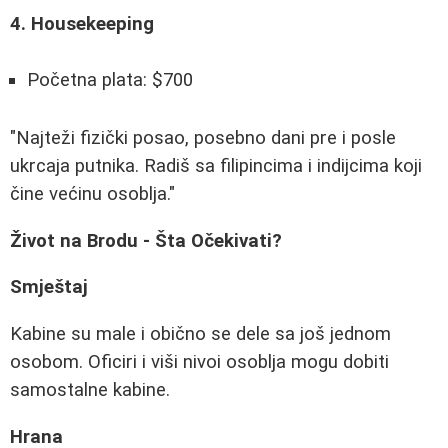
4. Housekeeping
Početna plata: $700
"Najteži fizički posao, posebno dani pre i posle
ukrcaja putnika. Radiš sa filipincima i indijcima koji
čine većinu osoblja."
Život na Brodu - Šta Očekivati?
Smještaj
Kabine su male i obično se dele sa još jednom
osobom. Oficiri i viši nivoi osoblja mogu dobiti
samostalne kabine.
Hrana