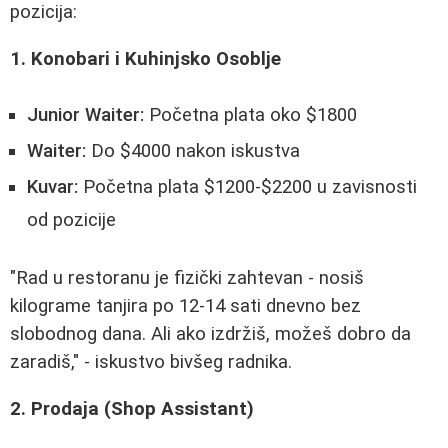
pozicija:
1. Konobari i Kuhinjsko Osoblje
Junior Waiter:
Početna plata oko $1800
Waiter:
Do $4000 nakon iskustva
Kuvar:
Početna plata $1200-$2200 u zavisnosti
od pozicije
"Rad u restoranu je fizički zahtevan - nosiš
kilograme tanjira po 12-14 sati dnevno bez
slobodnog dana. Ali ako izdržiš, možeš dobro da
zaradiš," - iskustvo bivšeg radnika.
2. Prodaja (Shop Assistant)