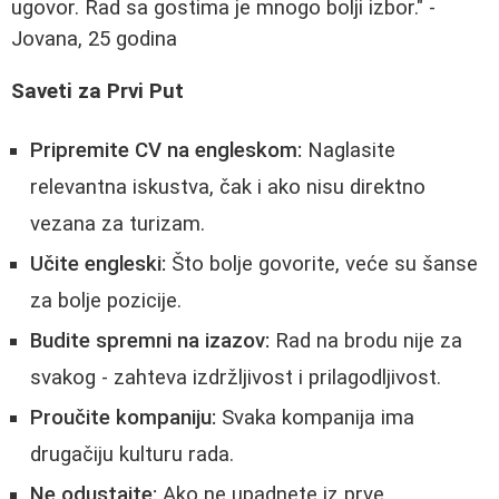
ugovor. Rad sa gostima je mnogo bolji izbor." -
Jovana, 25 godina
Saveti za Prvi Put
Pripremite CV na engleskom:
Naglasite
relevantna iskustva, čak i ako nisu direktno
vezana za turizam.
Učite engleski:
Što bolje govorite, veće su šanse
za bolje pozicije.
Budite spremni na izazov:
Rad na brodu nije za
svakog - zahteva izdržljivost i prilagodljivost.
Proučite kompaniju:
Svaka kompanija ima
drugačiju kulturu rada.
Ne odustajte:
Ako ne upadnete iz prve,