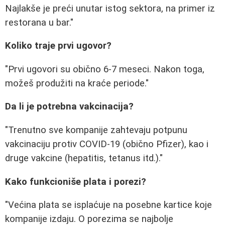
Najlakše je preći unutar istog sektora, na primer iz
restorana u bar."
Koliko traje prvi ugovor?
"Prvi ugovori su obično 6-7 meseci. Nakon toga,
možeš produžiti na kraće periode."
Da li je potrebna vakcinacija?
"Trenutno sve kompanije zahtevaju potpunu
vakcinaciju protiv COVID-19 (obično Pfizer), kao i
druge vakcine (hepatitis, tetanus itd.)."
Kako funkcioniše plata i porezi?
"Većina plata se isplaćuje na posebne kartice koje
kompanije izdaju. O porezima se najbolje