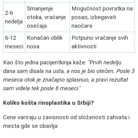
Smanjenje
Mogućnost povratka na
2-6
otoka, vraćanje
posao, izbegavati
nedelja
osećaja
naočare
6-12
Konačan oblik
Potpuno vraćanje svih
meseci
nosa
aktivnosti
Kao što jedna pacijentkinja kaže:
"Prvih nedelju
dana sam disala na usta, a nos je bio otečen. Posle 3
meseca otok je značajno splasnuo, a pravi rezultat
sam videla tek posle 8 meseci."
Koliko košta rinoplastika u Srbiji?
Cene variraju u zavisnosti od složenosti zahvata i
mesta gde se obavlja: