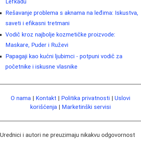
Lefkadu
Rešavanje problema s aknama na leđima: Iskustva,
saveti i efikasni tretmani
Vodič kroz najbolje kozmetičke proizvode:
Maskare, Puder i Ruževi
Papagaji kao kućni ljubimci - potpuni vodič za
početnike i iskusne vlasnike
O nama
|
Kontakt
|
Politika privatnosti
|
Uslovi
korišćenja
|
Marketinški servisi
Urednici i autori ne preuzimaju nikakvu odgovornost