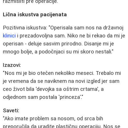
razmisliti pre operacije.
Lična iskustva pacijenata
Pozitivna iskustva: "Operisala sam nos na državnoj
klinici
i prezadovoljna sam. Niko ne bi rekao da mi je
operisan - deluje sasvim prirodno. Disanje mi je
mnogo bolje, a podočnjaci su mi skoro nestali."
Izazovi:
"Nos mi je bio otečen nekoliko meseci. Trebalo mi
je vremena da se naviknem na novi izgled jer sam
ceo život bila 'devojka sa oštrim crtama', a
odjednom sam postala 'princeza'."
Saveti:
"Ako imate problem sa nosom, od srca bih
preporučila da uradite plastičnu operaciju. Nos se