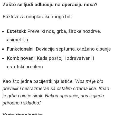
Zašto se ljudi odlučuju na operaciju nosa?
Razlozi za rinoplastiku mogu biti:
Estetski:
Preveliki nos, grba, široke nozdrve,
asimetrija
Funkcionalni:
Deviacija septuma, otežano disanje
Kombinovani:
Kada postoji i zdravstveni i
estetski problem
Kao što jedna pacijentkinja ističe:
"Nos mi je bio
prevelik i nesrazmeran sa ostalim crtama lica. Imao
je grbu i bio je širok. Nakon operacije, nos izgleda
prirodno i skladno."
Vrste rinoplastike