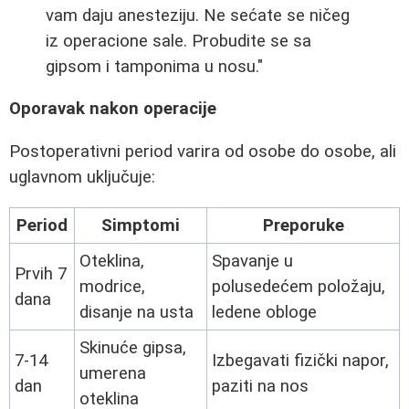
vam daju anesteziju. Ne sećate se ničeg
iz operacione sale. Probudite se sa
gipsom i tamponima u nosu."
Oporavak nakon operacije
Postoperativni period varira od osobe do osobe, ali
uglavnom uključuje:
Period
Simptomi
Preporuke
Oteklina,
Spavanje u
Prvih 7
modrice,
polusedećem položaju,
dana
disanje na usta
ledene obloge
Skinuće gipsa,
7-14
Izbegavati fizički napor,
umerena
dan
paziti na nos
oteklina