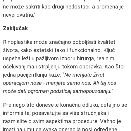
ne može sakriti kao drugi nedostaci, a promena je
neverovatna."
Zaključak
Rinoplastika može značajno poboljšati kvalitet
života, kako estetski tako i funkcionalno. Ključ
uspeha leži u pažljivom izboru hirurga, realnim
očekivanjima i strpljenju tokom oporavka. Kao što
jedna pacijentkinja kaže:
"Ne menjate život
operacijom nosa - menjate samo nos. Ali taj nos
može dati ogroman podsticaj samopouzdanju."
Pre nego što donesete konačnu odluku, detaljno se
informišite, posavetujte sa više stručnjaka i
razmislite o svim aspektima procedure. Važno je
imati na umu da svaka operacija nosi određene