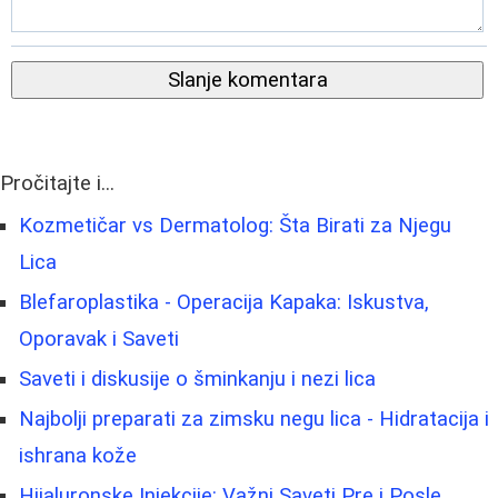
Slanje komentara
Pročitajte i...
Kozmetičar vs Dermatolog: Šta Birati za Njegu
Lica
Blefaroplastika - Operacija Kapaka: Iskustva,
Oporavak i Saveti
Saveti i diskusije o šminkanju i nezi lica
Najbolji preparati za zimsku negu lica - Hidratacija i
ishrana kože
Hijaluronske Injekcije: Važni Saveti Pre i Posle