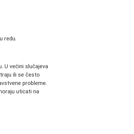
u redu.
 U većini slučajeva
traju ili se često
dravstvene probleme.
moraju uticati na