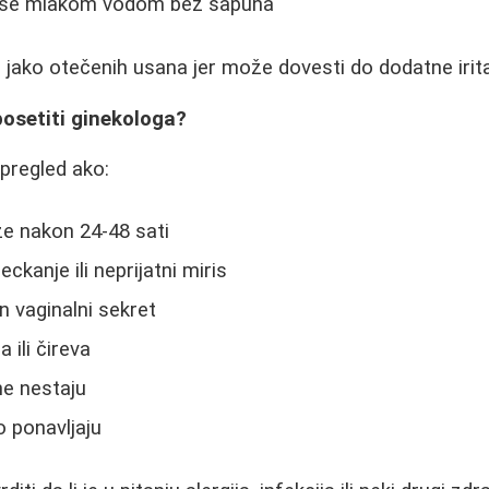
e se mlakom vodom bez sapuna
 jako otečenih usana jer može dovesti do dodatne irita
osetiti ginekologa?
pregled ako:
ze nakon 24-48 sati
eckanje ili neprijatni miris
n vaginalni sekret
 ili čireva
ne nestaju
 ponavljaju