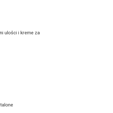
ni ulošci i kreme za
ntalone