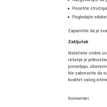
Posetite stručnja
Pogledajte edukat
Zapamtite da je svak
Zaključak
Natečene stidne us
rešenje je jednostavn
ponavljaju, obavezno
Ne zaboravite da su 
kvalitet vašeg intim
Komentari