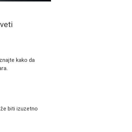
veti
aznajte kako da
ara.
e biti izuzetno