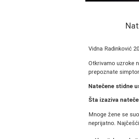
Nat
Vidna Radinković
2
Otkrivamo uzroke nat
prepoznate simptome
Natečene stidne us
Šta izaziva nateč
Mnoge žene se suoč
neprijatno. Najčešći