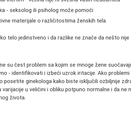
ka - seksolog ili psiholog može pomoći
ivne materijale o različitostima ženskih tela
o telo jedinstveno i da razlike ne znače da nešto nije 
ne su čest problem sa kojim se mnoge žene suočavaju.
o - identifikovati i izbeći uzrok iritacije. Ako problemi 
 posetite ginekologa kako biste isključili ozbiljnije z
varijacije u veličini i obliku potpuno normalne i da ne 
nog života.