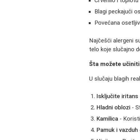
Crvenilo i toplot
Blagi peckajući o
Povećana osetljiv
Najčešći alergeni s
telo koje slučajno 
Šta možete učinit
U slučaju blagih re
Isključite iritans
Hladni oblozi
- S
Kamilica
- Korist
Pamuk i vazduh