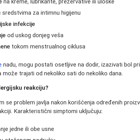
e
na kreme, lubrikante, prezervative ili uloške
 sredstvima za intimnu higijenu
rijske infekcije
nje
od uskog donjeg veša
mene
tokom menstrualnog ciklusa
e
nadu, mogu postati osetljive na dodir, izazivati bol pri 
a može trajati od nekoliko sati do nekoliko dana.
ergijsku reakciju?
m se problem javlja nakon korišćenja određenih proiz
akciji. Karakteristični simptomi uključuju:
je jedne ili obe usne