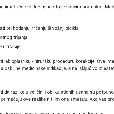
esimetrične stidne usne što je sasvim normalno. Me
i pri hodanju, trčanju ili vožnji bicikla
tnog trljanja
i iritacije
i labioplastiku - hiruršku proceduru korekcije. Ova int
ozbiljne medicinske indikacije, a ne isključivo iz este
 da razlike u veličini i obliku stidnih usana su potpun
primećuju ove razlike niti im one smetaju. Ako vas pro
artnerom - većina nije ni svesna vaših nedoumica