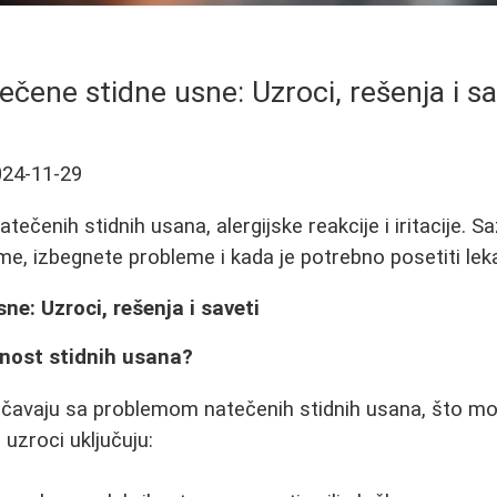
ečene stidne usne: Uzroci, rešenja i sa
024-11-29
ečenih stidnih usana, alergijske reakcije i iritacije. S
, izbegnete probleme i kada je potrebno posetiti lek
ne: Uzroci, rešenja i saveti
enost stidnih usana?
avaju sa problemom natečenih stidnih usana, što mož
 uzroci uključuju: