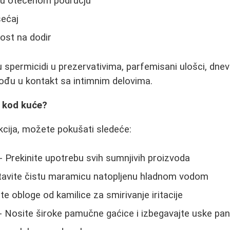
u u otečenom području
sećaj
ost na dodir
u spermicidi u prezervativima, parfemisani ulošci, dnev
dođu u kontakt sa intimnim delovima.
i kod kuće?
akcija, možete pokušati sledeće:
- Prekinite upotrebu svih sumnjivih proizvoda
tavite čistu maramicu natopljenu hladnom vodom
ite obloge od kamilice za smirivanje iritacije
- Nosite široke pamučne gaćice i izbegavajte uske pa