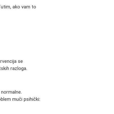
đutim, ako vam to
ervencija se
tskih razloga.
o normalne.
blem muči psihički: