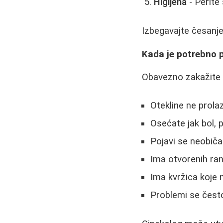
Higijena
- Perit
Izbegavajte česanje
Kada je potrebno p
Obavezno zakažite 
Otekline ne prola
Osećate jak bol, p
Pojavi se neobiča
Ima otvorenih rana
Ima kvržica koje 
Problemi se često