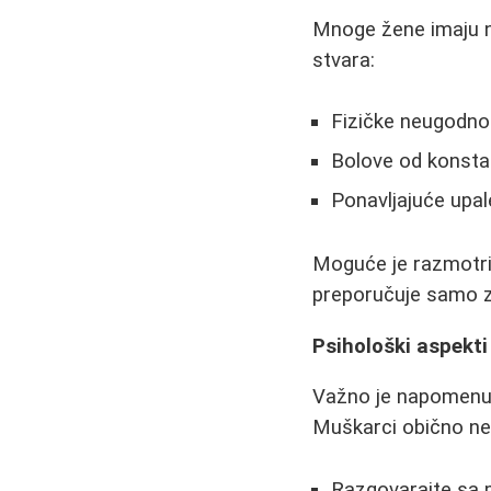
Mnoge žene imaju n
stvara:
Fizičke neugodnost
Bolove od konstan
Ponavljajuće upale 
Moguće je razmotrit
preporučuje samo za 
Psihološki aspekti
Važno je napomenuti
Muškarci obično ne 
Razgovarajte sa p