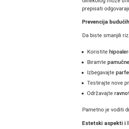
Ginekolog može utvrdi
prepisati odgovaraju
Prevencija budući
Da biste smanjili ri
Koristite
hipoale
Biramte
pamučne
Izbegavajte
parf
Testirajte nove 
Održavajte
ravno
Pametno je voditi dn
Estetski aspekti i 