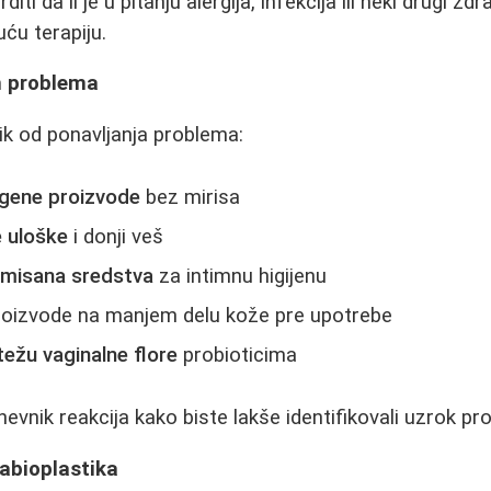
ti da li je u pitanju alergija, infekcija ili neki drugi zd
ću terapiju.
h problema
zik od ponavljanja problema:
rgene proizvode
bez mirisa
 uloške
i donji veš
emisana sredstva
za intimnu higijenu
proizvode na manjem delu kože pre upotrebe
težu vaginalne flore
probioticima
evnik reakcija kako biste lakše identifikovali uzrok pr
labioplastika