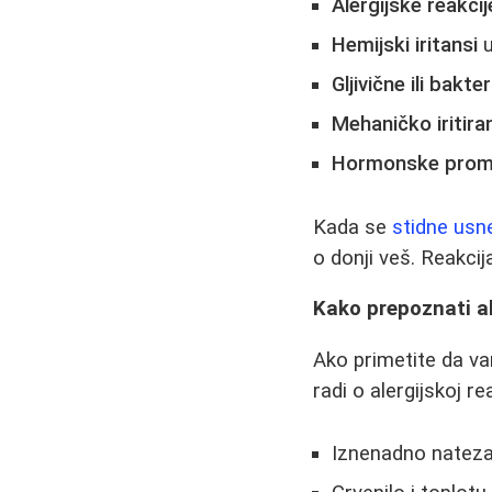
Alergijske reakcij
Hemijski iritansi
u
Gljivične ili bakte
Mehaničko iritira
Hormonske pro
Kada se
stidne usn
o donji veš. Reakcij
Kako prepoznati al
Ako primetite da va
radi o alergijskoj re
Iznenadno natezan