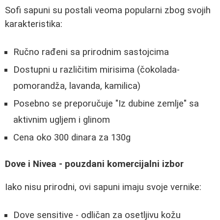
Sofi sapuni su postali veoma popularni zbog svojih
karakteristika:
Ručno rađeni sa prirodnim sastojcima
Dostupni u različitim mirisima (čokolada-
pomorandža, lavanda, kamilica)
Posebno se preporučuje "Iz dubine zemlje" sa
aktivnim ugljem i glinom
Cena oko 300 dinara za 130g
Dove i Nivea - pouzdani komercijalni izbor
Iako nisu prirodni, ovi sapuni imaju svoje vernike:
Dove sensitive - odličan za osetljivu kožu