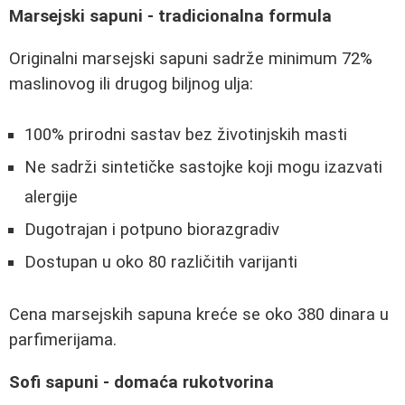
Marsejski sapuni - tradicionalna formula
Originalni marsejski sapuni sadrže minimum 72%
maslinovog ili drugog biljnog ulja:
100% prirodni sastav bez životinjskih masti
Ne sadrži sintetičke sastojke koji mogu izazvati
alergije
Dugotrajan i potpuno biorazgradiv
Dostupan u oko 80 različitih varijanti
Cena marsejskih sapuna kreće se oko 380 dinara u
parfimerijama.
Sofi sapuni - domaća rukotvorina