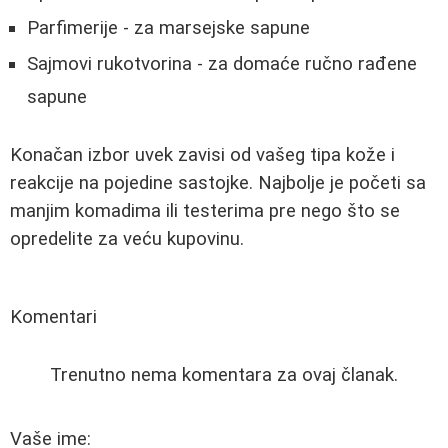
Parfimerije - za marsejske sapune
Sajmovi rukotvorina - za domaće ručno rađene
sapune
Konačan izbor uvek zavisi od vašeg tipa kože i
reakcije na pojedine sastojke. Najbolje je početi sa
manjim komadima ili testerima pre nego što se
opredelite za veću kupovinu.
Komentari
Trenutno nema komentara za ovaj članak.
Vaše ime: