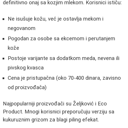
definitivno onaj sa kozjim mlekom. Korisnici ističu:
Ne isušuje kožu, već je ostavlja mekom i
negovanom
Pogodan za osobe sa ekcemom i perutanjem
kože
Postoje varijante sa dodatkom meda, nevena ili
pivskog kvasca
Cena je pristupačna (oko 70-400 dinara, zavisno
od proizvođača)
Najpopularniji proizvođači su Željković i Eco
Product. Mnogi korisnici preporučuju verziju sa
kukuruznim grizom za blagi piling efekat.