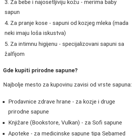
Za bebe i najosetljiviju kožu - merima baby
sapun
Za pranje kose - sapuni od kozjeg mleka (mada
neki imaju loša iskustva)
Za intimnu higijenu - specijalizovani sapuni sa
žalfijom
Gde kupiti prirodne sapune?
Najbolje mesto za kupovinu zavisi od vrste sapuna:
Prodavnice zdrave hrane - za kozje i druge
prirodne sapune
Knjižare (Bookstore, Vulkan) - za Sofi sapune
Apoteke - za medicinske sapune tipa Sebamed