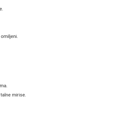
e.
omiljeni.
ama.
talne mirise.