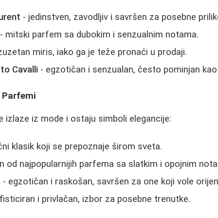
urent
- jedinstven, zavodljiv i savršen za posebne prilik
- mitski parfem sa dubokim i senzualnim notama.
izuzetan miris, iako ga je teže pronaći u prodaji.
to Cavalli
- egzotičan i senzualan, često pominjan kao 
i Parfemi
e izlaze iz mode i ostaju simboli elegancije:
čni klasik koji se prepoznaje širom sveta.
n od najpopularnijih parfema sa slatkim i opojnim not
a
- egzotičan i raskošan, savršen za one koji vole orijen
fisticiran i privlačan, izbor za posebne trenutke.