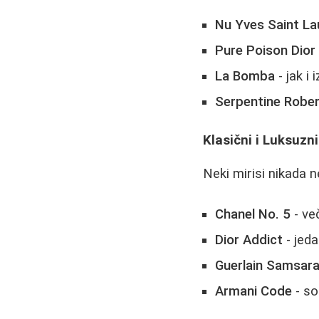
Nu Yves Saint La
Pure Poison Dior
La Bomba
- jak i 
Serpentine Rober
Klasični i Luksuzn
Neki mirisi nikada n
Chanel No. 5
- ve
Dior Addict
- jeda
Guerlain Samsar
Armani Code
- so