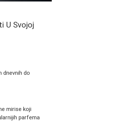
ti U Svojoj
h dnevnih do
e mirise koji
larnijih parfema