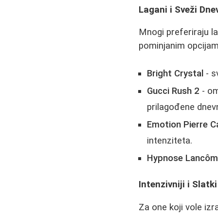
Lagani i Sveži Dne
Mnogi preferiraju 
pominjanim opcijam
Bright Crystal
- s
Gucci Rush 2
- om
prilagođene dnevn
Emotion Pierre C
intenziteta.
Hypnose Lancôm
Intenzivniji i Slatki
Za one koji vole iz