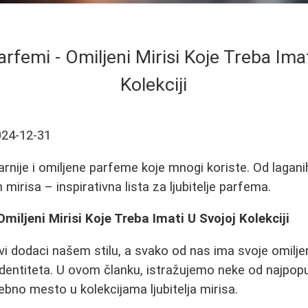
arfemi - Omiljeni Mirisi Koje Treba Ima
Kolekciji
024-12-31
rnije i omiljene parfeme koje mnogi koriste. Od lagani
 mirisa – inspirativna lista za ljubitelje parfema.
Omiljeni Mirisi Koje Treba Imati U Svojoj Kolekciji
vi dodaci našem stilu, a svako od nas ima svoje omiljen
identiteta. U ovom članku, istražujemo neke od najpopu
sebno mesto u kolekcijama ljubitelja mirisa.