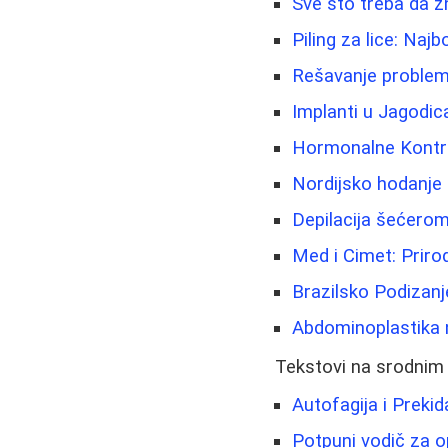
Sve što treba da z
Piling za lice: Najb
Rešavanje problema 
Implanti u Jagodic
Hormonalne Kontrac
Nordijsko hodanje -
Depilacija šećerom
Med i Cimet: Priro
Brazilsko Podizanj
Abdominoplastika n
Tekstovi na srodnim
Autofagija i Prekid
Potpuni vodič za op