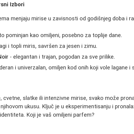
sni Izbori
rfema menjaju mirise u zavisnosti od godišnjeg doba i r
to pominjan kao omiljeni, posebno za toplije dane.
agi i topli miris, savršen za jesen i zimu.
Noir
- elegantan i trajan, pogodan za sve prilike.
eran i univerzalan, omiljen kod onih koji vole lagane i
e, cvetne, slatke ili intenzivne mirise, svako može pron
jihovom ukusu. Ključ je u eksperimentisanju i pronala
dentiteta. Koji je vaš omiljeni parfem?