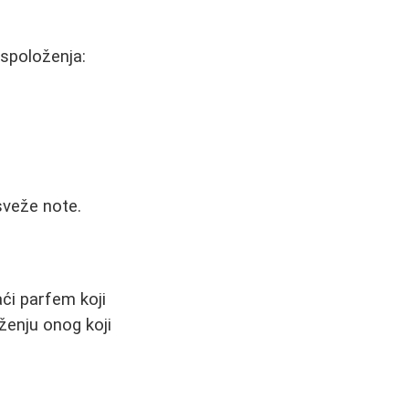
aspoloženja:
 sveže note.
aći parfem koji
ženju onog koji