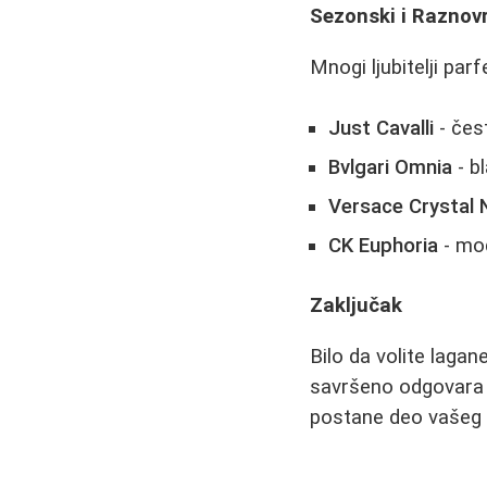
Sezonski i Raznovr
Mnogi ljubitelji pa
Just Cavalli
- čes
Bvlgari Omnia
- bl
Versace Crystal 
CK Euphoria
- mod
Zaključak
Bilo da volite lagan
savršeno odgovara n
postane deo vašeg i