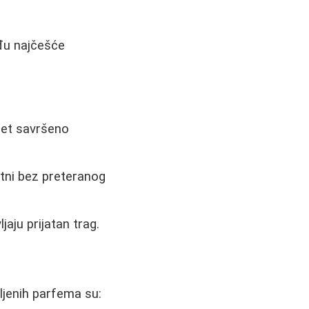
đu najčešće
opet savršeno
ntni bez preteranog
aju prijatan trag.
iljenih parfema su: