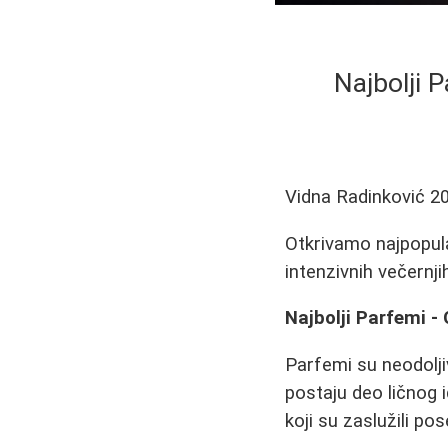
Najbolji P
Vidna Radinković
2
Otkrivamo najpopula
intenzivnih večernjih
Najbolji Parfemi - 
Parfemi su neodolji
postaju deo ličnog 
koji su zaslužili po