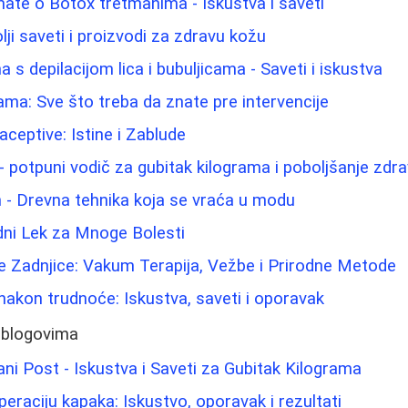
nate o Botox tretmanima - Iskustva i saveti
olji saveti i proizvodi za zdravu kožu
s depilacijom lica i bubuljicama - Saveti i iskustva
ama: Sve što treba da znate pre intervencije
eptive: Istine i Zablude
 potpuni vodič za gubitak kilograma i poboljšanje zdra
 - Drevna tehnika koja se vraća u modu
dni Lek za Mnoge Bolesti
e Zadnjice: Vakum Terapija, Vežbe i Prirodne Metode
akon trudnoće: Iskustva, saveti i oporavak
 blogovima
ani Post - Iskustva i Saveti za Gubitak Kilograma
eraciju kapaka: Iskustvo, oporavak i rezultati