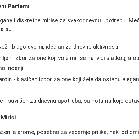
vni Parfemi
lagane i diskretne mirise za svakodnevnu upotrebu. Me
a su:
vež i blago cvetni, idealan za dnevne aktivnosti.
iljeni izbor za one koji vole mirise na ivici slatkog, a 
oj nošnji.
ardin
- klasičan izbor za one koji žele da ostanu elega
e
- savršen za dnevnu upotrebu, sa notama koje ostavlj
 Mirisi
raženije arome, posebno za večernje prilike, neki od om