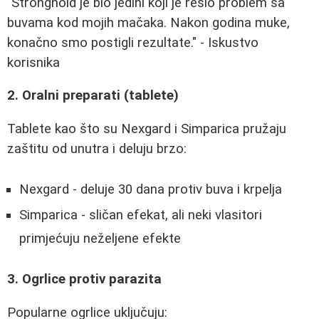
"Stronghold je bio jedini koji je rešio problem sa
buvama kod mojih mačaka. Nakon godina muke,
konačno smo postigli rezultate." - Iskustvo
korisnika
2. Oralni preparati (tablete)
Tablete kao što su Nexgard i Simparica pružaju
zaštitu od unutra i deluju brzo:
Nexgard - deluje 30 dana protiv buva i krpelja
Simparica - sličan efekat, ali neki vlasitori
primjećuju neželjene efekte
3. Ogrlice protiv parazita
Popularne ogrlice uključuju: