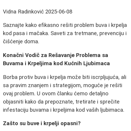
Vidna Radinković
2025-06-08
Saznajte kako efikasno rešiti problem buva i krpelja
kod pasa i mačaka. Saveti za tretmane, prevenciju i
čišćenje doma.
Konačni Vodič za Rešavanje Problema sa
Buvama i Krpeljima kod Kućnih Ljubimaca
Borba protiv buva i krpelja može biti iscrpljujuća, ali
sa pravim znanjem i strategijom, moguće je rešiti
ovaj problem. U ovom članku ćemo detaljno
objasniti kako da prepoznate, tretirate i sprečite
infestaciju buvama i krpeljima kod vaših ljubimaca.
Zašto su buve i krpelji opasni?