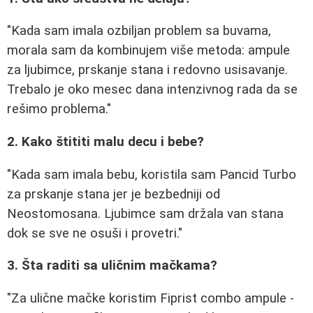
"Kada sam imala ozbiljan problem sa buvama,
morala sam da kombinujem više metoda: ampule
za ljubimce, prskanje stana i redovno usisavanje.
Trebalo je oko mesec dana intenzivnog rada da se
rešimo problema."
2. Kako štititi malu decu i bebe?
"Kada sam imala bebu, koristila sam Pancid Turbo
za prskanje stana jer je bezbedniji od
Neostomosana. Ljubimce sam držala van stana
dok se sve ne osuši i provetri."
3. Šta raditi sa uličnim mačkama?
"Za ulične mačke koristim Fiprist combo ampule -