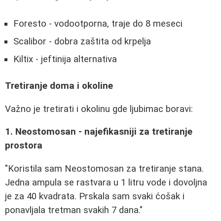
Foresto - vodootporna, traje do 8 meseci
Scalibor - dobra zaštita od krpelja
Kiltix - jeftinija alternativa
Tretiranje doma i okoline
Važno je tretirati i okolinu gde ljubimac boravi:
1. Neostomosan - najefikasniji za tretiranje
prostora
"Koristila sam Neostomosan za tretiranje stana.
Jedna ampula se rastvara u 1 litru vode i dovoljna
je za 40 kvadrata. Prskala sam svaki ćošak i
ponavljala tretman svakih 7 dana."