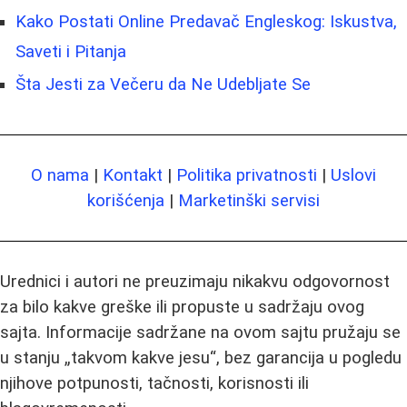
Kako Postati Online Predavač Engleskog: Iskustva,
Saveti i Pitanja
Šta Jesti za Večeru da Ne Udebljate Se
O nama
|
Kontakt
|
Politika privatnosti
|
Uslovi
korišćenja
|
Marketinški servisi
Urednici i autori ne preuzimaju nikakvu odgovornost
za bilo kakve greške ili propuste u sadržaju ovog
sajta. Informacije sadržane na ovom sajtu pružaju se
u stanju „takvom kakve jesu“, bez garancija u pogledu
njihove potpunosti, tačnosti, korisnosti ili