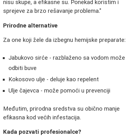
nisu skupe, a efikasne su. Ponekad koristim i
sprejeve za brzo rešavanje problema."
Prirodne alternative
Za one koji žele da izbegnu hemijske preparate:
Jabukovo sirće - razblaženo sa vodom može
odbiti buve
Kokosovo ulje - deluje kao repelent
Ulje čajevca - može pomoći u prevenciji
Međutim, prirodna sredstva su obično manje
efikasna kod većih infestacija.
Kada pozvati profesionalce?