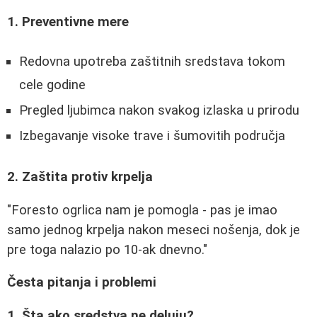
1. Preventivne mere
Redovna upotreba zaštitnih sredstava tokom
cele godine
Pregled ljubimca nakon svakog izlaska u prirodu
Izbegavanje visoke trave i šumovitih područja
2. Zaštita protiv krpelja
"Foresto ogrlica nam je pomogla - pas je imao
samo jednog krpelja nakon meseci nošenja, dok je
pre toga nalazio po 10-ak dnevno."
Česta pitanja i problemi
1. Šta ako sredstva ne deluju?