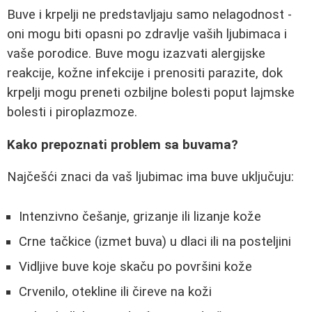
Buve i krpelji ne predstavljaju samo nelagodnost -
oni mogu biti opasni po zdravlje vaših ljubimaca i
vaše porodice. Buve mogu izazvati alergijske
reakcije, kožne infekcije i prenositi parazite, dok
krpelji mogu preneti ozbiljne bolesti poput lajmske
bolesti i piroplazmoze.
Kako prepoznati problem sa buvama?
Najčešći znaci da vaš ljubimac ima buve uključuju:
Intenzivno češanje, grizanje ili lizanje kože
Crne tačkice (izmet buva) u dlaci ili na posteljini
Vidljive buve koje skaču po površini kože
Crvenilo, otekline ili čireve na koži