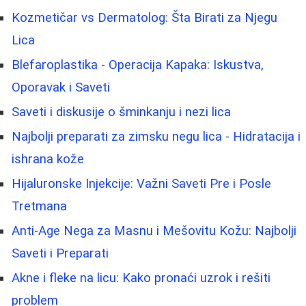
Kozmetičar vs Dermatolog: Šta Birati za Njegu
Lica
Blefaroplastika - Operacija Kapaka: Iskustva,
Oporavak i Saveti
Saveti i diskusije o šminkanju i nezi lica
Najbolji preparati za zimsku negu lica - Hidratacija i
ishrana kože
Hijaluronske Injekcije: Važni Saveti Pre i Posle
Tretmana
Anti-Age Nega za Masnu i Mešovitu Kožu: Najbolji
Saveti i Preparati
Akne i fleke na licu: Kako pronaći uzrok i rešiti
problem