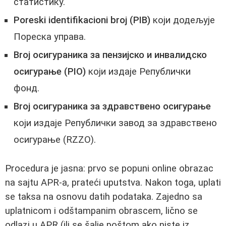
статистику.
Poreski identifikacioni broj (PIB)
који додељује
Пореска управа.
Broj осигураника за пензијско и инвалидско
осигурање (PIO)
који издаје Републички
фонд.
Broj осигураника за здравствено осигурање
који издаје Републички завод за здравствено
осигурање (RZZO).
Procedura je jasna: prvo se popuni online obrazac
na sajtu APR-a, prateći uputstva. Nakon toga, uplati
se taksa na osnovu datih podataka. Zajedno sa
uplatnicom i odštampanim obrascem, lično se
odlazi u APR (ili se šalje poštom ako niste iz