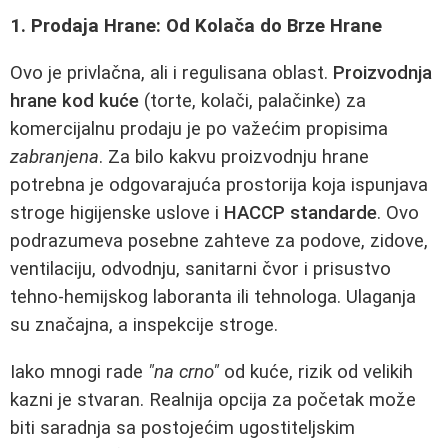
1. Prodaja Hrane: Od Kolača do Brze Hrane
Ovo je privlačna, ali i regulisana oblast.
Proizvodnja
hrane kod kuće
(torte, kolači, palačinke) za
komercijalnu prodaju je po važećim propisima
zabranjena
. Za bilo kakvu proizvodnju hrane
potrebna je odgovarajuća prostorija koja ispunjava
stroge higijenske uslove i
HACCP standarde
. Ovo
podrazumeva posebne zahteve za podove, zidove,
ventilaciju, odvodnju, sanitarni čvor i prisustvo
tehno-hemijskog laboranta ili tehnologa. Ulaganja
su značajna, a inspekcije stroge.
Iako mnogi rade
"na crno"
od kuće, rizik od velikih
kazni je stvaran. Realnija opcija za početak može
biti saradnja sa postojećim ugostiteljskim