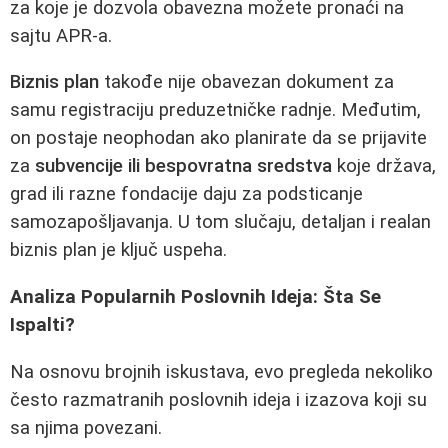
za koje je dozvola obavezna možete pronaći na
sajtu APR-a.
Biznis plan
takođe nije obavezan dokument za
samu registraciju preduzetničke radnje. Međutim,
on postaje neophodan ako planirate da se prijavite
za
subvencije ili bespovratna sredstva
koje država,
grad ili razne fondacije daju za podsticanje
samozapošljavanja. U tom slučaju, detaljan i realan
biznis plan je ključ uspeha.
Analiza Popularnih Poslovnih Ideja: Šta Se
Ispalti?
Na osnovu brojnih iskustava, evo pregleda nekoliko
često razmatranih poslovnih ideja i izazova koji su
sa njima povezani.