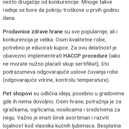
nešto drugačije od konkurencije. Mnoge takve
radnje se bore da pokriju troškove u prvih godinu
dana.
Prodavnice zdrave hrane
su sve popularnije, ali i
konkurencija je velika. Osim kvalitetne robe,
potrebno je educirati kupce. Za ovu delatnost je
obavezno implementirati
HACCP procedure
(iako
ne morate nužno plaćati skup sertifikat), što
podrazumeva odgovarajuće uslove čuvanja robe
(odgovarajuće vitrine, kontrolu temperature).
Pet shopovi
su odlična ideja, posebno u gradovima
gde ih nema dovoljno. Osim hrane, potražnja je za
igračkama, ogrlicama, nosilicama i sredstvima za
negu. Važno je imati širok asortiman i razviti
lojalnost kod vlasnika kućnih ljubimaca. Besplatna