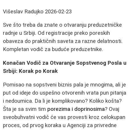
Višeslav Radujko
2026-02-23
Sve što treba da znate o otvaranju preduzetničke
radnje u Srbiji. Od registracije preko poreskih
obaveza do praktičnih saveta za razne delatnosti.
Kompletan vodič za buduće preduzetnike.
Konačan Vodič za Otvaranje Sopstvenog Posla u
Srbiji: Korak po Korak
Pomisao na sopstveni biznis pala je mnogima, ali je
put od ideje do uspešno otvorenih vrata pun pitanja
i nedoumica. Da li je komplikovano? Koliko košta?
Šta je sa svim tim
porezima i doprinosima
? Ovaj
sveobuhvatni vodič će vas provesti kroz celokupan
proces, od prvog koraka u Agenciji za privredne