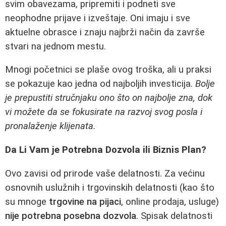
svim obavezama, pripremiti i podneti sve
neophodne prijave i izveštaje. Oni imaju i sve
aktuelne obrasce i znaju najbrži način da završe
stvari na jednom mestu.
Mnogi početnici se plaše ovog troška, ali u praksi
se pokazuje kao jedna od najboljih investicija.
Bolje
je prepustiti stručnjaku ono što on najbolje zna, dok
vi možete da se fokusirate na razvoj svog posla i
pronalaženje klijenata.
Da Li Vam je Potrebna Dozvola ili Biznis Plan?
Ovo zavisi od prirode vaše delatnosti. Za većinu
osnovnih uslužnih i trgovinskih delatnosti (kao što
su mnoge
trgovine na pijaci
, online prodaja, usluge)
nije potrebna posebna dozvola
. Spisak delatnosti