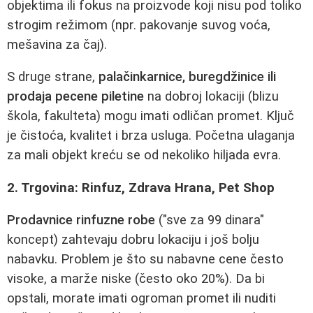
objektima ili fokus na proizvode koji nisu pod toliko
strogim režimom (npr. pakovanje suvog voća,
mešavina za čaj).
S druge strane,
palаčinkarnice, buregdžinice ili
prodaja pecene piletine
na dobroj lokaciji (blizu
škola, fakulteta) mogu imati odličan promet. Ključ
je čistoća, kvalitet i brza usluga. Početna ulaganja
za mali objekt kreću se od nekoliko hiljada evra.
2. Trgovina: Rinfuz, Zdrava Hrana, Pet Shop
Prodavnice rinfuzne robe
("sve za 99 dinara"
koncept) zahtevaju dobru lokaciju i još bolju
nabavku. Problem je što su nabavne cene često
visoke, a marže niske (često oko 20%). Da bi
opstali, morate imati ogroman promet ili nuditi