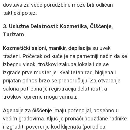
dostava za veće porudžbine može biti odličan
taktički potez.
3. Uslužne Delatnosti: Kozmetika, Čišćenje,
Turizam
Kozmetički saloni, manikir, depilacija
su uvek
traženi. Početak od kuće je najpametniji način da se
izbegnu visoki troškovi zakupa lokala i da se
izgrade prve musterije. Kvalitetan rad, higijena i
prijatan odnos brzo se preporučuju. Za otvaranje
salona potrebna je registracija delatnosti, a
troškovi opreme mogu varirati.
Agencije za čišćenje
imaju potencijal, posebno u
većim gradovima. Ključ je pronaći pouzdane radnike
i izgraditi poverenje kod klijenata (porodica,