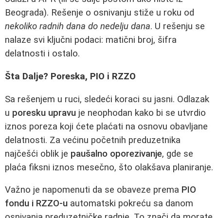
Beograda). Rešenje o osnivanju stiže u roku od
nekoliko radnih dana do nedelju dana
. U rešenju se
nalaze svi ključni podaci: matični broj, šifra
delatnosti i ostalo.
Šta Dalje? Poreska, PIO i RZZO
Sa rešenjem u ruci, sledeći koraci su jasni. Odlazak
u
poresku upravu
je neophodan kako bi se utvrdio
iznos poreza koji ćete plaćati na osnovu obavljane
delatnosti. Za većinu početnih preduzetnika
najčešći oblik je
paušalno oporezivanje
, gde se
plaća fiksni iznos mesečno, što olakšava planiranje.
Važno je napomenuti da se obaveze prema
PIO
fondu i RZZO-u
automatski pokreću sa danom
osnivanja preduzetničke radnje. To znači da morate