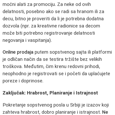
moćni alati za promociju. Za neke od ovih
delatnosti, posebno ako se radi sa hranom ili za
decu, bitno je proveriti da li je potrebna dodatna
dozvola (npr. za kreativne radionice sa decom
može biti potrebno registrovanje delatnosti
negovanja i vaspitanja).
Online prodaja
putem sopstvenog sajta ili platformi
je odličan način da se testira tržište bez velikih
troškova. Međutim, čim krenu redovni prihodi,
neophodno je registrovati se i početi da uplaćujete
poreze i doprinose.
Zaključak: Hrabrost, Planiranje i Istrajnost
Pokretanje sopstvenog posla u Srbiji je izazov koji
zahteva hrabrost, dobro planiranje i istrajnost.
Ne