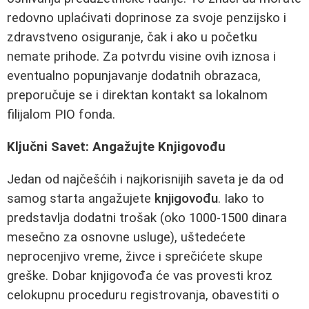
redovno uplaćivati doprinose za svoje penzijsko i
zdravstveno osiguranje, čak i ako u početku
nemate prihode. Za potvrdu visine ovih iznosa i
eventualno popunjavanje dodatnih obrazaca,
preporučuje se i direktan kontakt sa lokalnom
filijalom PIO fonda.
Ključni Savet: Angažujte Knjigovođu
Jedan od najčešćih i najkorisnijih saveta je da od
samog starta angažujete
knjigovođu
. Iako to
predstavlja dodatni trošak (oko 1000-1500 dinara
mesečno za osnovne usluge), uštedećete
neprocenjivo vreme, živce i sprečićete skupe
greške. Dobar knjigovođa će vas provesti kroz
celokupnu proceduru registrovanja, obavestiti o