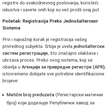
registre do svakodnevnog poslovanja, koristeći
iskustva i savete onih koji su već prošli ovaj put.
Početak: Registracija Preko Jednošalterског
Sistema
Prvi i najvažniji korak je registracija vašeg
privrednog subjekta. Srbija je uvela
jednošalterски
систем регистрације
, što značajno olakšava i
ubrzava proces. Preko ovog sistema, koji se
obavlja u
Агенцији за привредне регистре (APR)
,
istovremeno dobijate sve potrebne identifikacione
brojeve:
Matični broj preduzeća
(Регистарски матични
број) који додељује Републички завод за