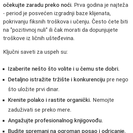
očekujte zaradu preko noći
. Prva godina je najteža
- period je posvećen izgradnji baze klijenata,
pokrivanju fiksnih troškova i učenju. Često ćete biti
na "pozitivnoj nuli" ili čak morati da dopunjujete
troškove iz ličnih ušteđevina.
Ključni saveti za uspeh su:
Izaberite nešto što volite i u čemu ste dobri.
Detaljno istražite tržište i konkurenciju
pre nego
što uložite prvi dinar.
Krenite polako i rastite organički.
Nemojte
zaduživati se preko mere.
Angažujte profesionalnog knjigovođu.
Budite spremani na ogroman posao i odricanje.