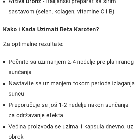
Attiva Bronz
- italijanski preparat sa širim
sastavom (selen, kolagen, vitamine C i B)
Kako i Kada Uzimati Beta Karoten?
Za optimalne rezultate:
Počnite sa uzimanjem 2-4 nedelje pre planiranog
sunčanja
Nastavite sa uzimanjem tokom perioda izlaganja
suncu
Preporučuje se još 1-2 nedelje nakon sunčanja
za održavanje efekta
Većina proizvoda se uzima 1 kapsula dnevno, uz
obrok