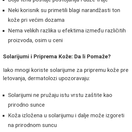
Neki korisnik su primetili blagi narandžasti ton
kože pri većim dozama
Nema velikih razlika u efektima između različitih
proizvoda, osim u ceni
Solarijumi i Priprema Kože: Da li Pomaže?
Iako mnogi koriste solarijume za pripremu kože pre
letovanja, dermatolozi upozoravaju:
Solarijumi ne pružaju istu vrstu zaštite kao
prirodno sunce
Koža izložena u solarijumu i dalje može izgoreti
na prirodnom suncu