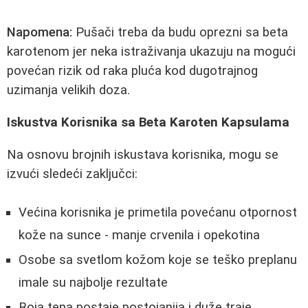
Napomena:
Pušači treba da budu oprezni sa beta
karotenom jer neka istraživanja ukazuju na mogući
povećan rizik od raka pluća kod dugotrajnog
uzimanja velikih doza.
Iskustva Korisnika sa Beta Karoten Kapsulama
Na osnovu brojnih iskustava korisnika, mogu se
izvući sledeći zaključci:
Većina korisnika je primetila povećanu otpornost
kože na sunce - manje crvenila i opekotina
Osobe sa svetlom kožom koje se teško preplanu
imale su najbolje rezultate
Boja tena postaje postojanija i duže traje