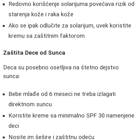
Redovno korišćenje solarijuma povećava rizik od
starenja kože i raka kože
Ako se ipak odlučite za solarijum, uvek koristite
kremu sa zaštitnim faktorom
Zaštita Dece od Sunca
Deca su posebno osetljiva na štetno dejstvo
sunca:
Bebe mlađe od 6 meseci ne treba izlagati
direktnom suncu
Koristite kreme sa minimalno SPF 30 namenjene
deci
Nosite im šešire i zaštitnu odeću