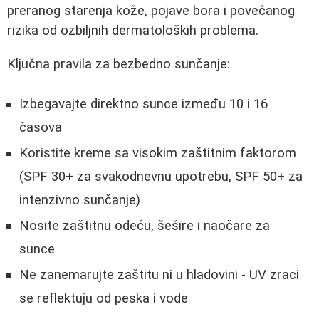
preranog starenja kože, pojave bora i povećanog
rizika od ozbiljnih dermatoloških problema.
Ključna pravila za bezbedno sunčanje:
Izbegavajte direktno sunce između 10 i 16
časova
Koristite kreme sa visokim zaštitnim faktorom
(SPF 30+ za svakodnevnu upotrebu, SPF 50+ za
intenzivno sunčanje)
Nosite zaštitnu odeću, šešire i naočare za
sunce
Ne zanemarujte zaštitu ni u hladovini - UV zraci
se reflektuju od peska i vode