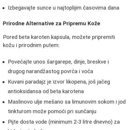
Izbegavajte sunce u najtoplijim časovima dana
Prirodne Alternative za Pripremu Kože
Pored beta karoten kapsula, možete pripremiti
kožu i prirodnim putem:
Povećajte unos šargarepe, dinje, breskve i
drugog narandžastog povrća i voća
Kuvani paradajz je izvor likopena, još jačeg
antioksidansa od beta karotena
Maslinovo ulje mešano sa limunovim sokom i jod
tinkturom može pomoći pri sunčanju
Pijte dosta vode (minimum 2-3 litre dnevno) za