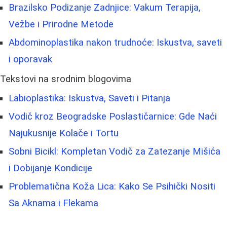
Brazilsko Podizanje Zadnjice: Vakum Terapija,
Vežbe i Prirodne Metode
Abdominoplastika nakon trudnoće: Iskustva, saveti
i oporavak
Tekstovi na srodnim blogovima
Labioplastika: Iskustva, Saveti i Pitanja
Vodič kroz Beogradske Poslastičarnice: Gde Naći
Najukusnije Kolače i Tortu
Sobni Bicikl: Kompletan Vodič za Zatezanje Mišića
i Dobijanje Kondicije
Problematična Koža Lica: Kako Se Psihički Nositi
Sa Aknama i Flekama