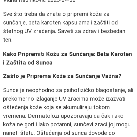
Sve što treba da znate o pripremi kože za
sunčanje, beta karoten kapsulama i zaštiti od
štetnog UV zračenja. Saveti za zdrav i bezbedan
ten.
Kako Pripremiti Kožu za Sunčanje: Beta Karoten
i Zaštita od Sunca
Zašto je Priprema Kože za Sunčanje Važna?
Sunce je neophodno za psihofizičko blagostanje, ali
prekomerno izlaganje UV zracima može izazvati
oštećenja kože koja se akumuliraju tokom
vremena. Dermatolozi upozoravaju da čak i ako
koža ne gori i lako potamni, sunčevi zraci joj mogu
naneti štetu. Oštećenja od sunca dovode do