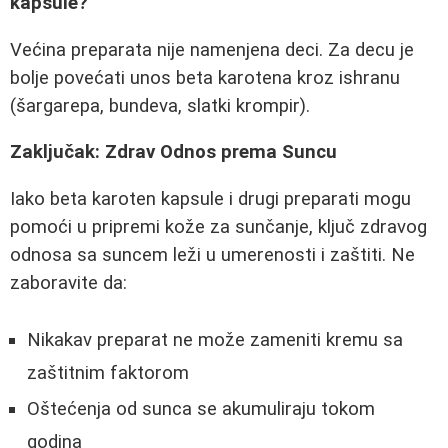
kapsule?
Većina preparata nije namenjena deci. Za decu je
bolje povećati unos beta karotena kroz ishranu
(šargarepa, bundeva, slatki krompir).
Zaključak: Zdrav Odnos prema Suncu
Iako beta karoten kapsule i drugi preparati mogu
pomoći u pripremi kože za sunčanje, ključ zdravog
odnosa sa suncem leži u umerenosti i zaštiti. Ne
zaboravite da:
Nikakav preparat ne može zameniti kremu sa
zaštitnim faktorom
Oštećenja od sunca se akumuliraju tokom
godina