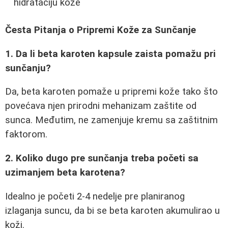
hidrataciju kože
Česta Pitanja o Pripremi Kože za Sunčanje
1. Da li beta karoten kapsule zaista pomažu pri
sunčanju?
Da, beta karoten pomaže u pripremi kože tako što
povećava njen prirodni mehanizam zaštite od
sunca. Međutim, ne zamenjuje kremu sa zaštitnim
faktorom.
2. Koliko dugo pre sunčanja treba početi sa
uzimanjem beta karotena?
Idealno je početi 2-4 nedelje pre planiranog
izlaganja suncu, da bi se beta karoten akumulirao u
koži.