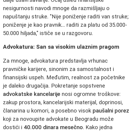
nesigurnosti navodi mnoge da razmišljaju o
napuštanju struke. "Nije poniženje raditi van struke;
poniženje je kao pravnik... raditi za platu od 35.000-
50.000 hiljada," ističe se u razgovoru.
Advokatura: San sa visokim ulaznim pragom
Za mnoge, advokatura predstavlja vrhunac
pravničke karijere, sinonim za samostalnost i
finansijski uspeh. Međutim, realnost za početnike
je daleko drugačija. Pokretanje sopstvene
advokatske kancelarije
nosi ogromne troškove:
zakup prostora, kancelarijski materijal, doprinosi,
članarina u komori, a posebno visok
paušalni porez
koji za novoupite advokate u Beogradu može
dostići i
40.000 dinara mesečno
. Kako jedna