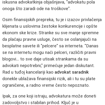
iskusna advokatkinja objašnjava, "advokatu pola
onoga što zaradi ode na troškove".
Osim finansijskih prepreka, tu je i izazov privlačenja
klijenata u uslovima žestoke konkurencije i opšte
ekonom ske krize. Stranke su sve manje spremne
da plaćaju pravne usluge, često se oslanjajući na
besplatne savete ili "pelcere" sa interneta. "Danas
se na internetu mogu naći pelceri, različiti pravni
blogovi... to sve daje utisak strankama da su
advokati nepotrebni," primećuje jedan diskutant.
Rad u tuđoj kancelariji kao
advokat saradnik
donekle ublažava finansijski rizik, ali i tu su plate
ograničene, a radno vreme često nepoznato.
Ipak, za one koji istraju, advokatura može doneti
zadovoljstvo i stabilan prihod. Ključ je u