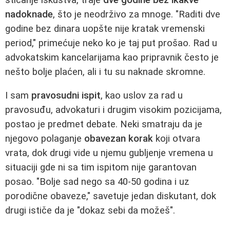
nadoknade
, što je neodrživo za mnoge. "Raditi dve
godine bez dinara uopšte nije kratak vremenski
period," primećuje neko ko je taj put prošao. Rad u
advokatskim kancelarijama kao pripravnik često je
nešto bolje plaćen, ali i tu su naknade skromne.
I sam
pravosudni ispit
, kao uslov za rad u
pravosuđu, advokaturi i drugim visokim pozicijama,
postao je predmet debate. Neki smatraju da je
njegovo polaganje
obavezan korak
koji otvara
vrata, dok drugi vide u njemu gubljenje vremena u
situaciji gde ni sa tim ispitom nije garantovan
posao. "Bolje sad nego sa 40-50 godina i uz
porodične obaveze," savetuje jedan diskutant, dok
drugi ističe da je "dokaz sebi da možeš".