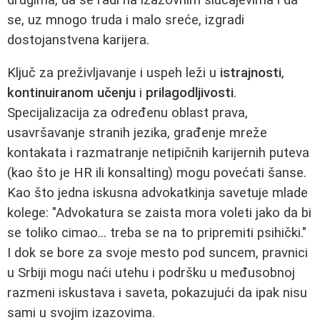
se, uz mnogo truda i malo sreće, izgradi
dostojanstvena karijera.
Ključ za preživljavanje i uspeh leži u
istrajnosti
,
kontinuiranom učenju
i
prilagodljivosti
.
Specijalizacija za određenu oblast prava,
usavršavanje stranih jezika, građenje mreže
kontakata i razmatranje netipičnih karijernih puteva
(kao što je HR ili konsalting) mogu povećati šanse.
Kao što jedna iskusna advokatkinja savetuje mlade
kolege: "Advokatura se zaista mora voleti jako da bi
se toliko cimao... treba se na to pripremiti psihički."
I dok se bore za svoje mesto pod suncem, pravnici
u Srbiji mogu naći utehu i podršku u međusobnoj
razmeni iskustava i saveta, pokazujući da ipak nisu
sami u svojim izazovima.