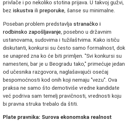
privlače i po nekoliko stotina prijava. U takvoj gužvi,
bez
iskustva
ili
preporuke
, šanse su minimalne.
Poseban problem predstavlja
stranačko i
rodbinsko zapošljavanje
, posebno u državnim
ustanovama, sudovima i tužilaštvima. Kako ističu
diskutanti, konkursi su često samo formalnost, dok
se unapred zna ko će biti primljen. "Svi konkursi su
namesteni, bar je u Beogradu tako," primećuje jedan
od učesnika razgovora, naglašavajući osećaj
bespomoćnosti kod onih koji nemaju "vezu". Ova
praksa ne samo što demotiviše vredne kandidate
već podriva sam temelj pravičnosti, vrednosti koju
bi pravna struka trebalo da štiti.
Plate pravnika: Surova ekonomska realnost