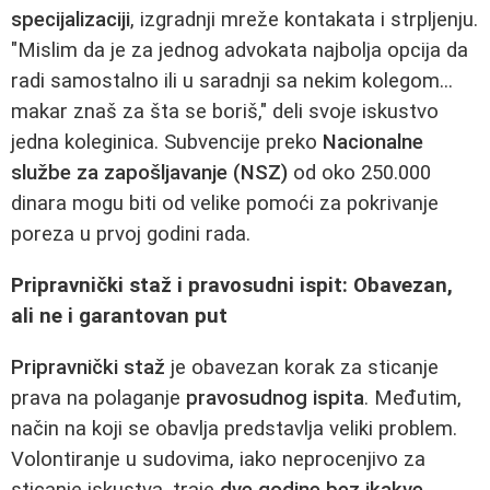
specijalizaciji
, izgradnji mreže kontakata i strpljenju.
"Mislim da je za jednog advokata najbolja opcija da
radi samostalno ili u saradnji sa nekim kolegom...
makar znaš za šta se boriš," deli svoje iskustvo
jedna koleginica. Subvencije preko
Nacionalne
službe za zapošljavanje (NSZ)
od oko 250.000
dinara mogu biti od velike pomoći za pokrivanje
poreza u prvoj godini rada.
Pripravnički staž i pravosudni ispit: Obavezan,
ali ne i garantovan put
Pripravnički staž
je obavezan korak za sticanje
prava na polaganje
pravosudnog ispita
. Međutim,
način na koji se obavlja predstavlja veliki problem.
Volontiranje u sudovima, iako neprocenjivo za
sticanje iskustva, traje
dve godine bez ikakve