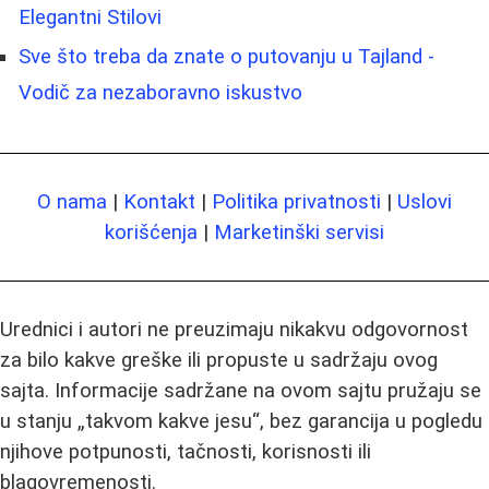
Elegantni Stilovi
Sve što treba da znate o putovanju u Tajland -
Vodič za nezaboravno iskustvo
O nama
|
Kontakt
|
Politika privatnosti
|
Uslovi
korišćenja
|
Marketinški servisi
Urednici i autori ne preuzimaju nikakvu odgovornost
za bilo kakve greške ili propuste u sadržaju ovog
sajta. Informacije sadržane na ovom sajtu pružaju se
u stanju „takvom kakve jesu“, bez garancija u pogledu
njihove potpunosti, tačnosti, korisnosti ili
blagovremenosti.