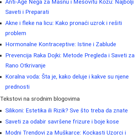
Anti-Age Nega za Masnu i Mešovitu Kožu: Najbolji
Saveti i Preparati
Akne i fleke na licu: Kako pronaći uzrok i rešiti
problem
Hormonalne Kontraceptive: Istine i Zablude
Prevencija Raka Dojki: Metode Pregleda i Saveti za
Rano Otkrivanje
Koralna voda: Šta je, kako deluje i kakve su njene
prednosti
Tekstovi na srodnim blogovima
Silikoni: Estetika ili Rizik? Sve što treba da znate
Saveti za odabir savršene frizure i boje kose
Modni Trendovi za Muškarce: Kockasti Uzorci i