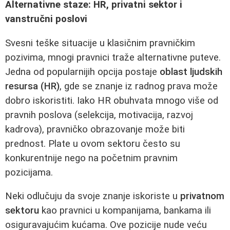
Alternativne staze: HR, privatni sektor i
vanstručni poslovi
Svesni teške situacije u klasičnim pravničkim
pozivima, mnogi pravnici traže alternativne puteve.
Jedna od popularnijih opcija postaje
oblast ljudskih
resursa (HR)
, gde se znanje iz radnog prava može
dobro iskoristiti. Iako HR obuhvata mnogo više od
pravnih poslova (selekcija, motivacija, razvoj
kadrova), pravničko obrazovanje može biti
prednost. Plate u ovom sektoru često su
konkurentnije nego na početnim pravnim
pozicijama.
Neki odlučuju da svoje znanje iskoriste u
privatnom
sektoru
kao pravnici u kompanijama, bankama ili
osiguravajućim kućama. Ove pozicije nude veću