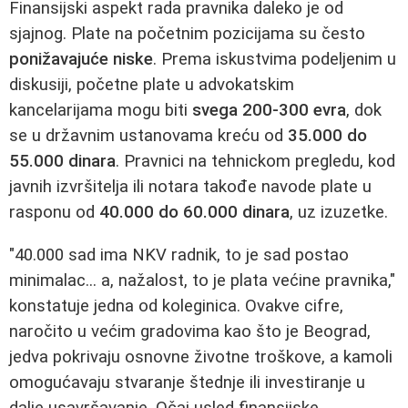
Finansijski aspekt rada pravnika daleko je od
sjajnog. Plate na početnim pozicijama su često
ponižavajuće niske
. Prema iskustvima podeljenim u
diskusiji, početne plate u advokatskim
kancelarijama mogu biti
svega 200-300 evra
, dok
se u državnim ustanovama kreću od
35.000 do
55.000 dinara
. Pravnici na tehnickom pregledu, kod
javnih izvršitelja ili notara takođe navode plate u
rasponu od
40.000 do 60.000 dinara
, uz izuzetke.
"40.000 sad ima NKV radnik, to je sad postao
minimalac... a, nažalost, to je plata većine pravnika,"
konstatuje jedna od koleginica. Ovakve cifre,
naročito u većim gradovima kao što je Beograd,
jedva pokrivaju osnovne životne troškove, a kamoli
omogućavaju stvaranje štednje ili investiranje u
dalje usavršavanje. Očaj usled finansijske