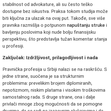
stabilnost od advokature, ali su često teško
dostupne bez iskustva. Praksa tokom studija može
biti ključna za ulazak na ovaj put. Takođe, sve više
pravnika razmišlja o potpunom
napuštanju struke
i
bavljenju poslovima koji nude bolju finansijsku
perspektivu, što predstavlja tužan komentar stanja
u profesiji.
Zaključak: Izdržljivost, prilagodljivost i nada
Pravnička profesija u Srbiji nalazi se na raskršću. S
jedne strane, suočena je sa strukturnim
problemima: prevelikim brojem diplomiranih,
nepotizmom, niskim platama i visokim troškovima
samostalnog rada. S druge strane, ona i dalje
privlači mnoge zbog mogućnosti da se pomogne
drugima, da se radi na izazovnim slučajevima i da