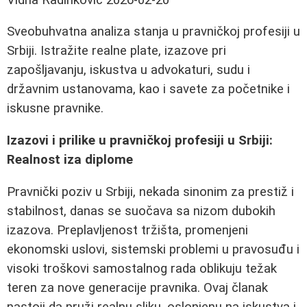
Sveobuhvatna analiza stanja u pravničkoj profesiji u
Srbiji. Istražite realne plate, izazove pri
zapošljavanju, iskustva u advokaturi, sudu i
državnim ustanovama, kao i savete za početnike i
iskusne pravnikе.
Izazovi i prilike u pravničkoj profesiji u Srbiji:
Realnost iza diplome
Pravnički poziv u Srbiji, nekada sinonim za prestiž i
stabilnost, danas se suočava sa nizom dubokih
izazova. Preplavljenost tržišta, promenjeni
ekonomski uslovi, sistemski problemi u pravosuđu i
visoki troškovi samostalnog rada oblikuju težak
teren za nove generacije pravnika. Ovaj članak
nastoji da pruži realnu sliku, oslonjenu na iskustva i