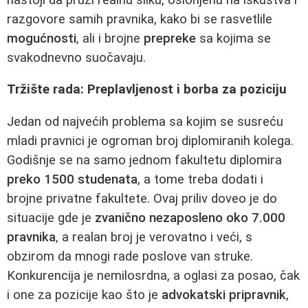
razgovore samih pravnika, kako bi se rasvetlile
mogućnosti
, ali i brojne
prepreke
sa kojima se
svakodnevno suočavaju.
Tržište rada: Preplavljenost i borba za poziciju
Jedan od najvećih problema sa kojim se susreću
mladi pravnici je ogroman broj diplomiranih kolega.
Godišnje se na samo jednom fakultetu diplomira
preko 1500 studenata
, a tome treba dodati i
brojne privatne fakultete. Ovaj priliv doveo je do
situacije gde je
zvanično nezaposleno oko 7.000
pravnika
, a realan broj je verovatno i veći, s
obzirom da mnogi rade poslove van struke.
Konkurencija je nemilosrdna, a oglasi za posao, čak
i one za pozicije kao što je
advokatski pripravnik
,