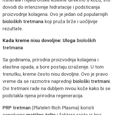
dovodi do intenzivnije hidratacije i podsticanja
proizvodnje kolagena. Ovo je jedan od popularnijih
bioloških tretmana
koji pruža brže i uočljivije
rezultate.
Kada kreme nisu dovoljne: Uloga
bioloških
tretmana
Sa godinama, prirodna proizvodnja kolagena i
elastina opada, a bore postaju izraženije. U tom
trenutku, kreme često nisu dovoljne. Ovo je pravo
vreme da se razmotre napredniji
biološki tretmani
.
Ovi tretmani rade na dubljem nivou kože kako bi se
podstakla njena prirodna regeneracija.
PRP tretman
(Platelet-Rich Plasma) koristi
sopstvene
matične ćelije
i faktore rasta iz krvi