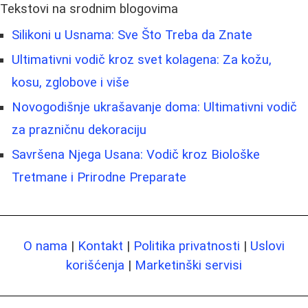
Tekstovi na srodnim blogovima
Silikoni u Usnama: Sve Što Treba da Znate
Ultimativni vodič kroz svet kolagena: Za kožu,
kosu, zglobove i više
Novogodišnje ukrašavanje doma: Ultimativni vodič
za prazničnu dekoraciju
Savršena Njega Usana: Vodič kroz Biološke
Tretmane i Prirodne Preparate
O nama
|
Kontakt
|
Politika privatnosti
|
Uslovi
korišćenja
|
Marketinški servisi