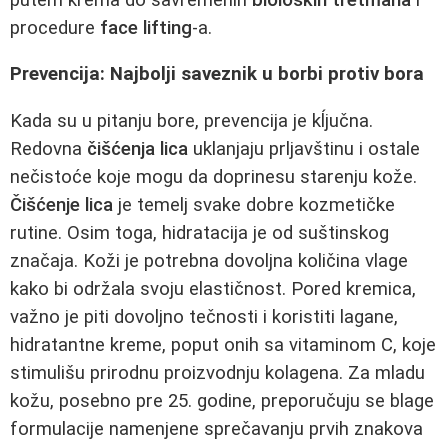
procedure
face lifting
-a.
Prevencija: Najbolji saveznik u borbi protiv bora
Kada su u pitanju bore, prevencija je kĺjučna.
Redovna
čišćenja lica
uklanjaju prljavštinu i ostale
nečistoće koje mogu da doprinesu starenju kože.
Čišćenje lica
je temelj svake dobre kozmetičke
rutine. Osim toga, hidratacija je od suštinskog
značaja. Koži je potrebna dovoljna količina vlage
kako bi održala svoju elastičnost. Pored kremica,
važno je piti dovoljno tečnosti i koristiti lagane,
hidratantne kreme, poput onih sa vitaminom C, koje
stimulišu prirodnu proizvodnju kolagena. Za mladu
kožu, posebno pre 25. godine, preporučuju se blage
formulacije namenjene sprečavanju prvih znakova