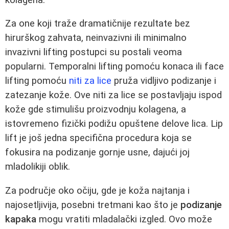
Za one koji traže dramatičnije rezultate bez
hirurškog zahvata, neinvazivni ili minimalno
invazivni lifting postupci su postali veoma
popularni. Temporalni lifting pomoću konaca ili face
lifting pomoću
niti za lice
pruža vidljivo podizanje i
zatezanje kože. Ove niti za lice se postavljaju ispod
kože gde stimulišu proizvodnju kolagena, a
istovremeno fizički podižu opuštene delove lica. Lip
lift je još jedna specifična procedura koja se
fokusira na podizanje gornje usne, dajući joj
mladolikiji oblik.
Za područje oko očiju, gde je koža najtanja i
najosetljivija, posebni tretmani kao što je
podizanje
kapaka
mogu vratiti mladalački izgled. Ovo može