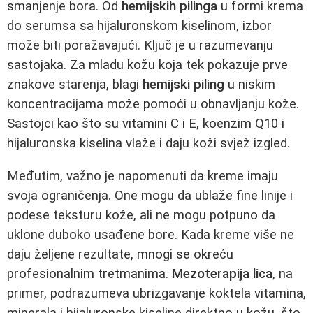
smanjenje bora. Od
hemijskih pilinga
u formi krema
do serumsa sa hijaluronskom kiselinom, izbor
može biti poražavajući. Ključ je u razumevanju
sastojaka. Za mladu kožu koja tek pokazuje prve
znakove starenja, blagi
hemijski piling
u niskim
koncentracijama može pomoći u obnavljanju kože.
Sastojci kao što su vitamini C i E, koenzim Q10 i
hijaluronska kiselina vlaže i daju koži svjež izgled.
Međutim, važno je napomenuti da kreme imaju
svoja ograničenja. One mogu da ublaže fine linije i
podese teksturu kože, ali ne mogu potpuno da
uklone duboko usađene bore. Kada kreme više ne
daju željene rezultate, mnogi se okreću
profesionalnim tretmanima.
Mezoterapija lica
, na
primer, podrazumeva ubrizgavanje koktela vitamina,
minerala i hijaluronske kiseline direktno u kožu, što