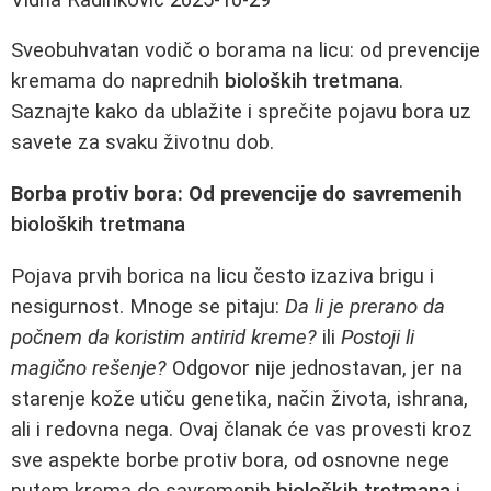
Sveobuhvatan vodič o borama na licu: od prevencije
kremama do naprednih
bioloških tretmana
.
Saznajte kako da ublažite i sprečite pojavu bora uz
savete za svaku životnu dob.
Borba protiv bora: Od prevencije do savremenih
bioloških tretmana
Pojava prvih borica na licu često izaziva brigu i
nesigurnost. Mnoge se pitaju:
Da li je prerano da
počnem da koristim antirid kreme?
ili
Postoji li
magično rešenje?
Odgovor nije jednostavan, jer na
starenje kože utiču genetika, način života, ishrana,
ali i redovna nega. Ovaj članak će vas provesti kroz
sve aspekte borbe protiv bora, od osnovne nege
putem krema do savremenih
bioloških tretmana
i