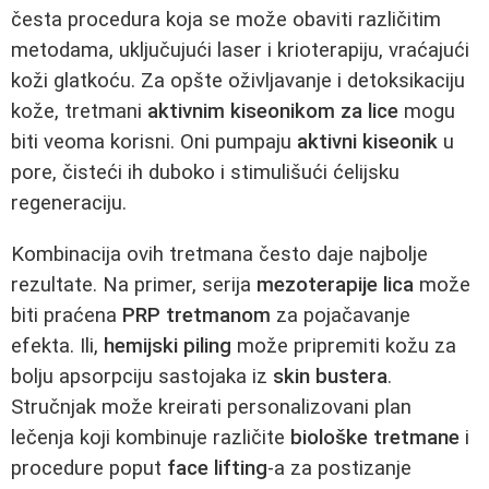
česta procedura koja se može obaviti različitim
metodama, uključujući laser i krioterapiju, vraćajući
koži glatkoću. Za opšte oživljavanje i detoksikaciju
kože, tretmani
aktivnim kiseonikom za lice
mogu
biti veoma korisni. Oni pumpaju
aktivni kiseonik
u
pore, čisteći ih duboko i stimulišući ćelijsku
regeneraciju.
Kombinacija ovih tretmana često daje najbolje
rezultate. Na primer, serija
mezoterapije lica
može
biti praćena
PRP tretmanom
za pojačavanje
efekta. Ili,
hemijski piling
može pripremiti kožu za
bolju apsorpciju sastojaka iz
skin bustera
.
Stručnjak može kreirati personalizovani plan
lečenja koji kombinuje različite
biološke tretmane
i
procedure poput
face lifting
-a za postizanje