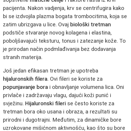
pacijenta. Nakon vadjenja, krv se centrifugira kako
bi se izdvojila plazma bogata trombocitima, koja se
zatim ubrizgava u lice. Ovaj
biološki tretman
podstiče stvaranje novog kolagena i elastina,
poboljšavajući teksturu, tonus i zatezanje kože. To
je prirodan način podmlađivanja bez dodavanja
stranih materija.
Još jedan efikasan tretman je upotreba
hijaluronskih filera
. Ovi fileri se koriste za
popunjavanje bora
i obnavljanje volumena lica. Oni
privlače i zadržavaju vlagu, dajući koži punić i
svježinu.
Hijaluronski fileri
se često koriste za
tretman bora oko usana i obraza, a rezultati su
prirodni i dugotrajni. Međutim, za dinamičke bore
uzrokovane mišićnom aktivnošću, kao što su bore