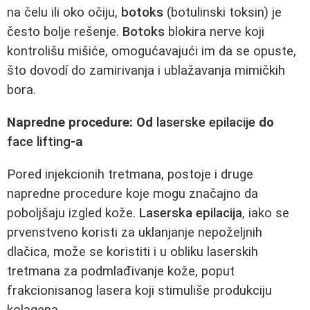
na čelu ili oko očiju,
botoks
(botulinski toksin) je
često bolje rešenje.
Botoks
blokira nerve koji
kontrolišu mišiće, omogućavajući im da se opuste,
što dovodí do zamirivanja i ublažavanja mimičkih
bora.
Napredne procedure: Od
laserske epilacije
do
face lifting
-a
Pored injekcionih tretmana, postoje i druge
napredne procedure koje mogu značajno da
poboljšaju izgled kože.
Laserska epilacija
, iako se
prvenstveno koristi za uklanjanje nepoželjnih
dlačica, može se koristiti i u obliku laserskih
tretmana za podmlađivanje kože, poput
frakcionisanog lasera koji stimuliše produkciju
kolagena.