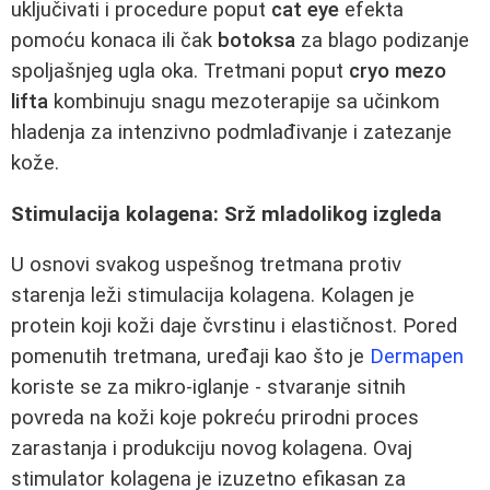
uključivati i procedure poput
cat eye
efekta
pomoću konaca ili čak
botoksa
za blago podizanje
spoljašnjeg ugla oka. Tretmani poput
cryo mezo
lifta
kombinuju snagu mezoterapije sa učinkom
hladenja za intenzivno podmlađivanje i zatezanje
kože.
Stimulacija kolagena: Srž mladolikog izgleda
U osnovi svakog uspešnog tretmana protiv
starenja leži stimulacija kolagena. Kolagen je
protein koji koži daje čvrstinu i elastičnost. Pored
pomenutih tretmana, uređaji kao što je
Dermapen
koriste se za mikro-iglanje - stvaranje sitnih
povreda na koži koje pokreću prirodni proces
zarastanja i produkciju novog kolagena. Ovaj
stimulator kolagena je izuzetno efikasan za