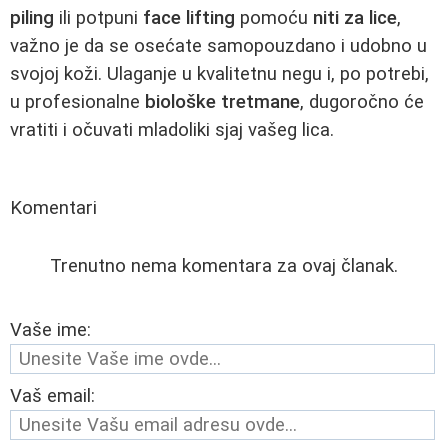
piling
ili potpuni
face lifting
pomoću
niti za lice
,
važno je da se osećate samopouzdano i udobno u
svojoj koži. Ulaganje u kvalitetnu negu i, po potrebi,
u profesionalne
biološke tretmane
, dugoročno će
vratiti i očuvati mladoliki sjaj vašeg lica.
Komentari
Trenutno nema komentara za ovaj članak.
Vaše ime:
Vaš email: