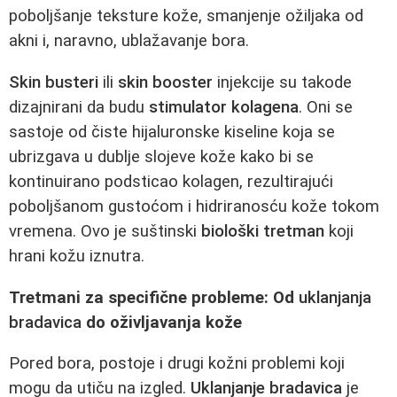
poboljšanje teksture kože, smanjenje ožiljaka od
akni i, naravno, ublažavanje bora.
Skin busteri
ili
skin booster
injekcije su takode
dizajnirani da budu
stimulator kolagena
. Oni se
sastoje od čiste hijaluronske kiseline koja se
ubrizgava u dublje slojeve kože kako bi se
kontinuirano podsticao kolagen, rezultirajući
poboljšanom gustoćom i hidriranosću kože tokom
vremena. Ovo je suštinski
biološki tretman
koji
hrani kožu iznutra.
Tretmani za specifične probleme: Od
uklanjanja
bradavica
do oživljavanja kože
Pored bora, postoje i drugi kožni problemi koji
mogu da utiču na izgled.
Uklanjanje bradavica
je