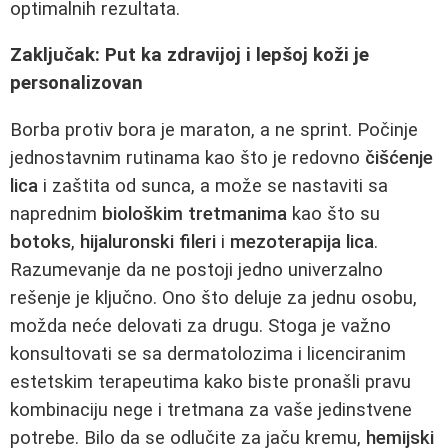
optimalnih rezultata.
Zaključak: Put ka zdravijoj i lepšoj koži je
personalizovan
Borba protiv bora je maraton, a ne sprint. Počinje
jednostavnim rutinama kao što je redovno
čišćenje
lica
i zaštita od sunca, a može se nastaviti sa
naprednim
biološkim tretmanima
kao što su
botoks
,
hijaluronski fileri
i
mezoterapija lica
.
Razumevanje da ne postoji jedno univerzalno
rešenje je ključno. Ono što deluje za jednu osobu,
možda neće delovati za drugu. Stoga je važno
konsultovati se sa dermatolozima i licenciranim
estetskim terapeutima kako biste pronašli pravu
kombinaciju nege i tretmana za vaše jedinstvene
potrebe. Bilo da se odlučite za jaču kremu,
hemijski