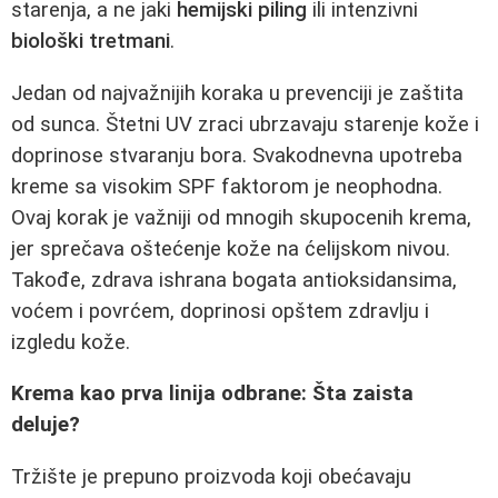
starenja, a ne jaki
hemijski piling
ili intenzivni
biološki tretmani
.
Jedan od najvažnijih koraka u prevenciji je zaštita
od sunca. Štetni UV zraci ubrzavaju starenje kože i
doprinose stvaranju bora. Svakodnevna upotreba
kreme sa visokim SPF faktorom je neophodna.
Ovaj korak je važniji od mnogih skupocenih krema,
jer sprečava oštećenje kože na ćelijskom nivou.
Takođe, zdrava ishrana bogata antioksidansima,
voćem i povrćem, doprinosi opštem zdravlju i
izgledu kože.
Krema kao prva linija odbrane: Šta zaista
deluje?
Tržište je prepuno proizvoda koji obećavaju