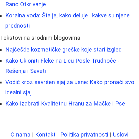
Rano Otkrivanje
Koralna voda: Šta je, kako deluje i kakve su njene
prednosti
Tekstovi na srodnim blogovima
Najčešće kozmetičke greške koje stari izgled
Kako Ukloniti Fleke na Licu Posle Trudnoće -
Rešenja i Saveti
Vodič kroz savršen sjaj za usne: Kako pronaći svoj
idealni sjaj
Kako Izabrati Kvalitetnu Hranu za Mačke i Pse
O nama
|
Kontakt
|
Politika privatnosti
|
Uslovi