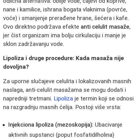
odlična alternativa: obilje vode, čajevi od koprive,
nanе i kamilice, ishrana bogata vlaknima (povrće,
voće) i smanjenje prerađene hrane, šećera i kafe.
Ovo direktno podržava efekte
anti celulit masaže
,
jer čist organizam ima bolju cirkulaciju i manje je
sklon zadržavanju vode.
Lipoliza i druge procedure: Kada masaža nije
dovoljna?
Za uporne slučajeve celulita i lokalizovanih masnih
naslaga, anti-celulit masažama se mogu dodati i
napredniji tretmani.
Lipoliza
je termin koji se odnosi
na razgradnju masnih ćelija. Postoji više vrsta:
Injekciona lipoliza (mezoskopija):
Ubacivanje
aktivnih supstanci (poput fosfatidilholina)