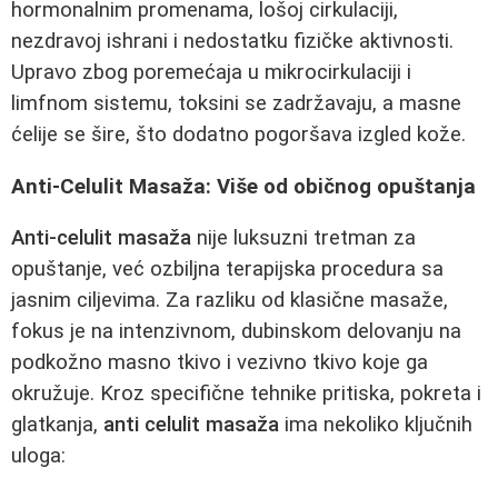
hormonalnim promenama, lošoj cirkulaciji,
nezdravoj ishrani i nedostatku fizičke aktivnosti.
Upravo zbog poremećaja u mikrocirkulaciji i
limfnom sistemu, toksini se zadržavaju, a masne
ćelije se šire, što dodatno pogoršava izgled kože.
Anti-Celulit Masaža: Više od običnog opuštanja
Anti-celulit masaža
nije luksuzni tretman za
opuštanje, već ozbiljna terapijska procedura sa
jasnim ciljevima. Za razliku od klasične masaže,
fokus je na intenzivnom, dubinskom delovanju na
podkožno masno tkivo i vezivno tkivo koje ga
okružuje. Kroz specifične tehnike pritiska, pokreta i
glatkanja,
anti celulit masaža
ima nekoliko ključnih
uloga: