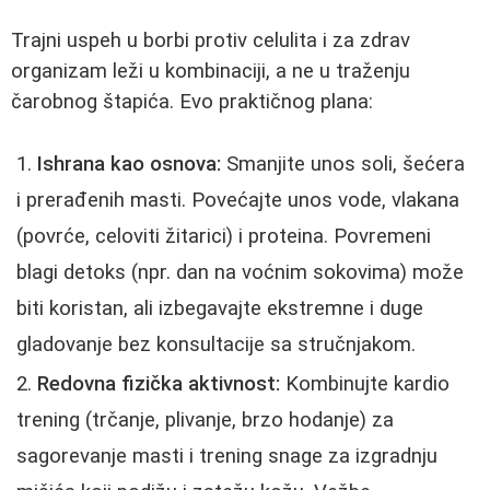
Trajni uspeh u borbi protiv celulita i za zdrav
organizam leži u kombinaciji, a ne u traženju
čarobnog štapića. Evo praktičnog plana:
Ishrana kao osnova:
Smanjite unos soli, šećera
i prerađenih masti. Povećajte unos vode, vlakana
(povrće, celoviti žitarici) i proteina. Povremeni
blagi detoks (npr. dan na voćnim sokovima) može
biti koristan, ali izbegavajte ekstremne i duge
gladovanje bez konsultacije sa stručnjakom.
Redovna fizička aktivnost:
Kombinujte kardio
trening (trčanje, plivanje, brzo hodanje) za
sagorevanje masti i trening snage za izgradnju