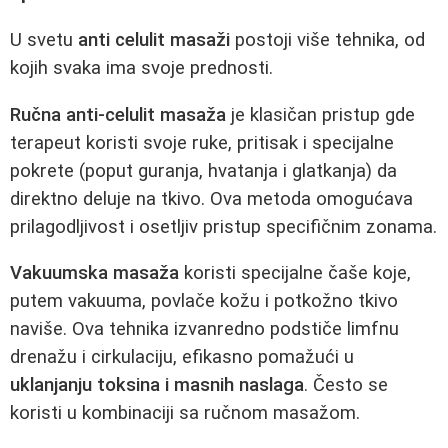
U svetu
anti celulit masaži
postoji više tehnika, od
kojih svaka ima svoje prednosti.
Ručna anti-celulit masaža
je klasičan pristup gde
terapeut koristi svoje ruke, pritisak i specijalne
pokrete (poput guranja, hvatanja i glatkanja) da
direktno deluje na tkivo. Ova metoda omogućava
prilagodljivost i osetljiv pristup specifičnim zonama.
Vakuumska masaža
koristi specijalne čaše koje,
putem vakuuma, povlače kožu i potkožno tkivo
naviše. Ova tehnika izvanredno podstiče limfnu
drenažu i cirkulaciju, efikasno pomažući u
uklanjanju toksina i masnih naslaga
. Često se
koristi u kombinaciji sa ručnom masažom.