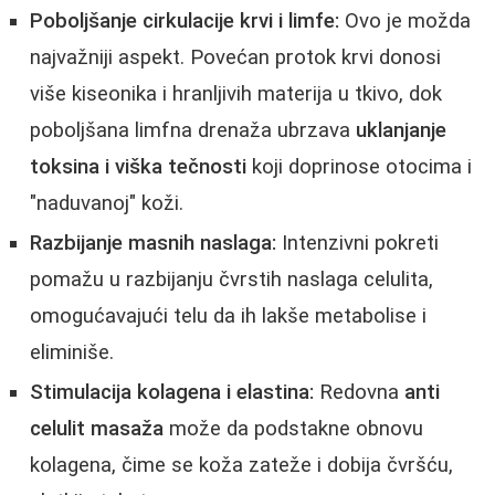
Poboljšanje cirkulacije krvi i limfe:
Ovo je možda
najvažniji aspekt. Povećan protok krvi donosi
više kiseonika i hranljivih materija u tkivo, dok
poboljšana limfna drenaža ubrzava
uklanjanje
toksina i viška tečnosti
koji doprinose otocima i
"naduvanoj" koži.
Razbijanje masnih naslaga:
Intenzivni pokreti
pomažu u razbijanju čvrstih naslaga celulita,
omogućavajući telu da ih lakše metabolise i
eliminiše.
Stimulacija kolagena i elastina:
Redovna
anti
celulit masaža
može da podstakne obnovu
kolagena, čime se koža zateže i dobija čvršću,