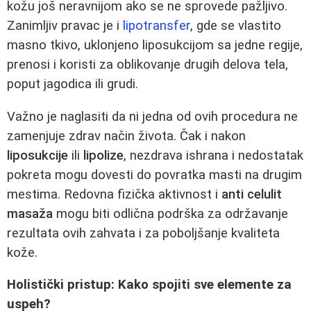
kožu još neravnijom ako se ne sprovede pažljivo.
Zanimljiv pravac je i
lipotransfer
, gde se vlastito
masno tkivo, uklonjeno liposukcijom sa jedne regije,
prenosi i koristi za oblikovanje drugih delova tela,
poput jagodica ili grudi.
Važno je naglasiti da ni jedna od ovih procedura ne
zamenjuje zdrav način života. Čak i nakon
liposukcije
ili
lipolize
, nezdrava ishrana i nedostatak
pokreta mogu dovesti do povratka masti na drugim
mestima. Redovna fizička aktivnost i
anti celulit
masaža
mogu biti odlična podrška za održavanje
rezultata ovih zahvata i za poboljšanje kvaliteta
kože.
Holistički pristup: Kako spojiti sve elemente za
uspeh?