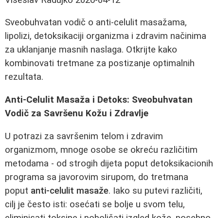
Sveobuhvatan vodič o anti-celulit masažama,
lipolizi, detoksikaciji organizma i zdravim načinima
za uklanjanje masnih naslaga. Otkrijte kako
kombinovati tretmane za postizanje optimalnih
rezultata.
Anti-Celulit Masaža i Detoks: Sveobuhvatan
Vodič za Savršenu Kožu i Zdravlje
U potrazi za savršenim telom i zdravim
organizmom, mnoge osobe se okreću različitim
metodama - od strogih dijeta poput detoksikacionih
programa sa javorovim sirupom, do tretmana
poput
anti-celulit masaže
. Iako su putevi različiti,
cilj je često isti: osećati se bolje u svom telu,
eliminisati toksine i poboljšati izgled kože, posebno