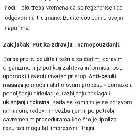
noći. Telo treba vremena da se regeneriše i da
odgovori na tretmane. Budite dosledni u svojim
naporima.
Zaključak: Put ka zdravlju i samopouzdanju
Borba protiv celulita i težnja za čistim, zdravim
organizmom je put koji zahteva informisanost,
upornost i sveobuhvatan pristup.
Anti-celulit
masaža
je moćan alat u ovom procesu - pomaže u
poboljšanju cirkulacije, razbijanju naslaga i
uklanjanju toksina
. Kada se kombinuje sa zdravom
ishranom, redovnim vežbanjem i, po potrebi,
savremenim procedurama kao što je
lipoliza
,
rezultati mogu biti impresivni i trajni.