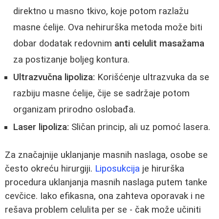
direktno u masno tkivo, koje potom razlažu
masne ćelije. Ova nehirurška metoda može biti
dobar dodatak redovnim
anti celulit masažama
za postizanje boljeg kontura.
Ultrazvučna lipoliza:
Korišćenje ultrazvuka da se
razbiju masne ćelije, čije se sadržaje potom
organizam prirodno oslobađa.
Laser lipoliza:
Sličan princip, ali uz pomoć lasera.
Za značajnije uklanjanje masnih naslaga, osobe se
često okreću hirurgiji.
Liposukcija
je hirurška
procedura uklanjanja masnih naslaga putem tanke
cevčice. Iako efikasna, ona zahteva oporavak i ne
rešava problem celulita per se - čak može učiniti