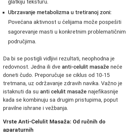
glatkiju teksturu.
Ubrzavanje metabolizma u tretiranoj zoni:
Povećana aktivnost u ćelijama može pospešiti
sagorevanje masti u konkretnim problematičnim
područjima.
Da bi se postigli vidljivi rezultati, neophodna je
redovnost. Jedna ili dve
anti-celulit masaže
neće
doneti čudo. Preporučuje se ciklus od 10-15
tretmana, uz održavanje zdravih navika. Važno je
istaknuti da su
anti celulit masaže
najefikasnije
kada se kombinuju sa drugim pristupima, poput
pravilne ishrane i vežbanja.
Vrste Anti-Celulit Masaža: Od ručnih do
aparaturnih