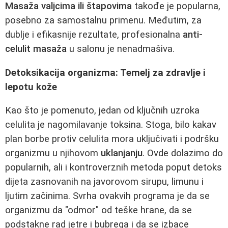
Masaža valjcima ili štapovima
takođe je popularna,
posebno za samostalnu primenu. Međutim, za
dublje i efikasnije rezultate, profesionalna
anti-
celulit masaža
u salonu je nenadmašiva.
Detoksikacija organizma: Temelj za zdravlje i
lepotu kože
Kao što je pomenuto, jedan od ključnih uzroka
celulita je nagomilavanje toksina. Stoga, bilo kakav
plan borbe protiv celulita mora uključivati i podršku
organizmu u njihovom
uklanjanju
. Ovde dolazimo do
popularnih, ali i kontroverznih metoda poput detoks
dijeta zasnovanih na javorovom sirupu, limunu i
ljutim začinima. Svrha ovakvih programa je da se
organizmu da "odmor" od teške hrane, da se
podstakne rad jetre i bubrega i da se izbace