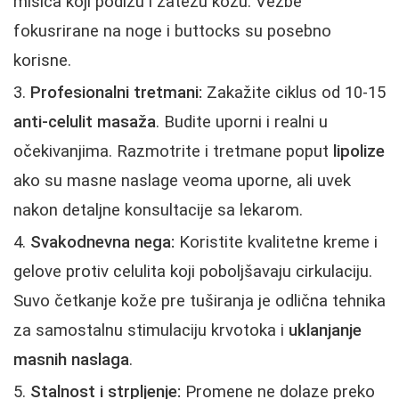
mišića koji podižu i zatežu kožu. Vežbe
fokusrirane na noge i buttocks su posebno
korisne.
Profesionalni tretmani:
Zakažite ciklus od 10-15
anti-celulit masaža
. Budite uporni i realni u
očekivanjima. Razmotrite i tretmane poput
lipolize
ako su masne naslage veoma uporne, ali uvek
nakon detaljne konsultacije sa lekarom.
Svakodnevna nega:
Koristite kvalitetne kremе i
gelove protiv celulita koji poboljšavaju cirkulaciju.
Suvo četkanje kože pre tuširanja je odlična tehnika
za samostalnu stimulaciju krvotoka i
uklanjanje
masnih naslaga
.
Stalnost i strpljenje:
Promene ne dolaze preko