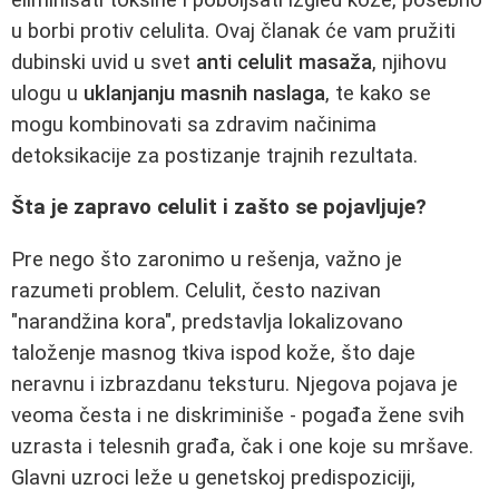
u borbi protiv celulita. Ovaj članak će vam pružiti
dubinski uvid u svet
anti celulit masaža
, njihovu
ulogu u
uklanjanju masnih naslaga
, te kako se
mogu kombinovati sa zdravim načinima
detoksikacije za postizanje trajnih rezultata.
Šta je zapravo celulit i zašto se pojavljuje?
Pre nego što zaronimo u rešenja, važno je
razumeti problem. Celulit, često nazivan
"narandžina kora", predstavlja lokalizovano
taloženje masnog tkiva ispod kože, što daje
neravnu i izbrazdanu teksturu. Njegova pojava je
veoma česta i ne diskriminiše - pogađa žene svih
uzrasta i telesnih građa, čak i one koje su mršave.
Glavni uzroci leže u genetskoj predispoziciji,