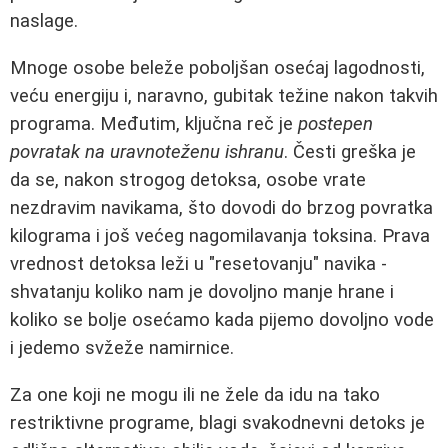
naslage.
Mnoge osobe beleže poboljšan osećaj lagodnosti,
veću energiju i, naravno, gubitak težine nakon takvih
programa. Međutim, ključna reč je
postepen
povratak na uravnoteženu ishranu
. Česti greška je
da se, nakon strogog detoksa, osobe vrate
nezdravim navikama, što dovodi do brzog povratka
kilograma i još većeg nagomilavanja toksina. Prava
vrednost detoksa leži u "resetovanju" navika -
shvatanju koliko nam je dovoljno manje hrane i
koliko se bolje osećamo kada pijemo dovoljno vode
i jedemo svžeže namirnice.
Za one koji ne mogu ili ne žele da idu na tako
restriktivne programe, blagi svakodnevni detoks je