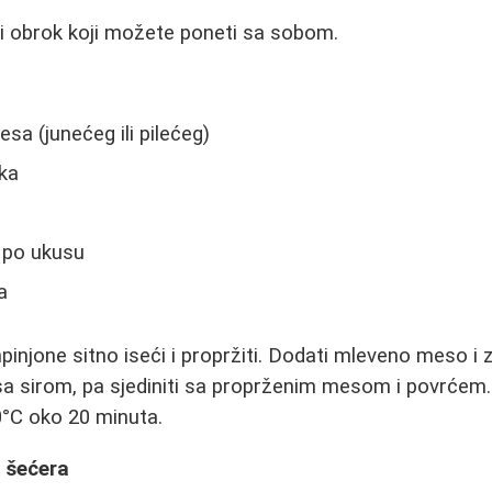
zi obrok koji možete poneti sa sobom.
a (junećeg ili pilećeg)
uka
o po ukusu
a
pinjone sitno iseći i propržiti. Dodati mleveno meso i 
 sa sirom, pa sjediniti sa proprženim mesom i povrćem. 
0°C oko 20 minuta.
 šećera