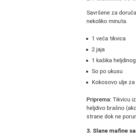
Savršene za doručak
nekoliko minuta.
1 veća tikvica
2 jaja
1 kašika heljdino
So po ukusu
Kokosovo ulje za
Priprema:
Tikvicu iz
heljdivo brašno (ak
strane dok ne poru
3. Slane mafine s