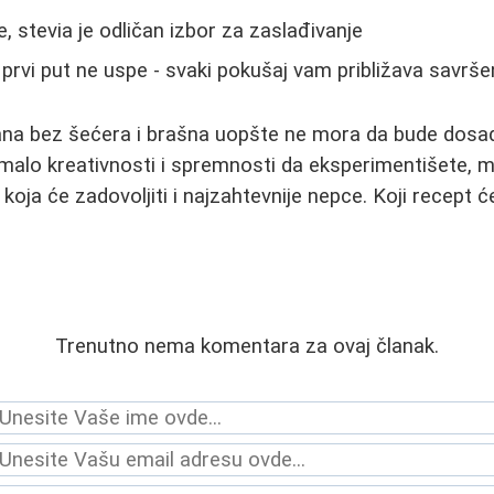
e, stevia je odličan izbor za zaslađivanje
prvi put ne uspe - svaki pokušaj vam približava savr
rana bez šećera i brašna uopšte ne mora da bude dosad
malo kreativnosti i spremnosti da eksperimentišete, m
 koja će zadovoljiti i najzahtevnije nepce. Koji recept ć
Trenutno nema komentara za ovaj članak.