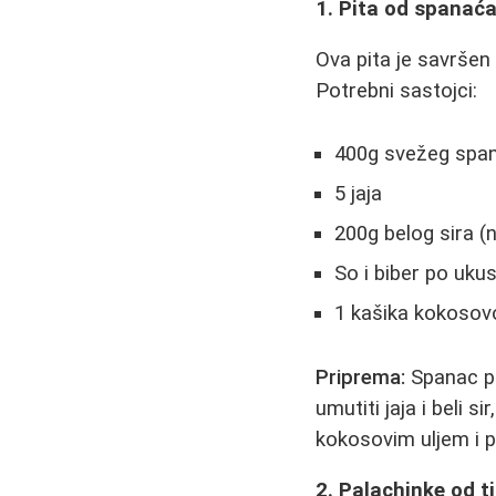
1. Pita od spanać
Ova pita je savršen
Potrebni sastojci:
400g svežeg spa
5 jaja
200g belog sira (np
So i biber po uku
1 kašika kokosovo
Priprema:
Spanac pr
umutiti jaja i beli
kokosovim uljem i 
2. Palachinke od t