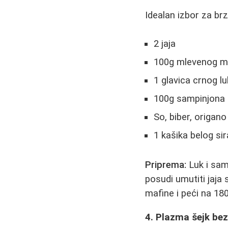
Idealan izbor za br
2 jaja
100g mlevenog mes
1 glavica crnog l
100g sampinjona
So, biber, origan
1 kašika belog sir
Priprema:
Luk i sam
posudi umutiti jaja
mafine i peći na 18
4. Plazma šejk bez