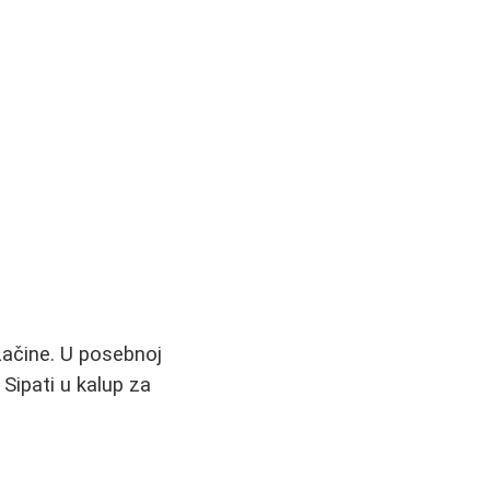
začine. U posebnoj
Sipati u kalup za