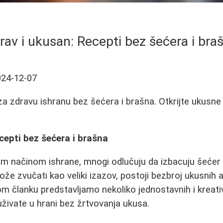
rav i ukusan: Recepti bez šećera i bra
024-12-07
 za zdravu ishranu bez šećera i brašna. Otkrijte ukusne
cepti bez šećera i brašna
jim načinom ishrane, mnogi odlučuju da izbacuju šećer 
že zvučati kao veliki izazov, postoji bezbroj ukusnih a
om članku predstavljamo nekoliko jednostavnih i kreati
živate u hrani bez žrtvovanja ukusa.