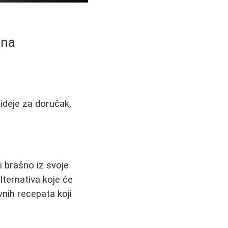
šna
 ideje za doručak,
i brašno iz svoje
lternativa koje će
vnih recepata koji