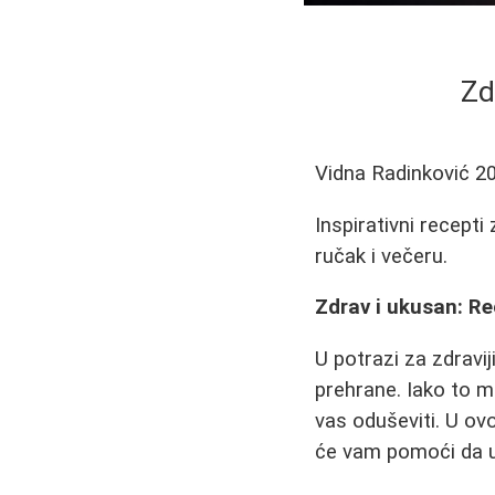
Zd
Vidna Radinković
2
Inspirativni recepti
ručak i večeru.
Zdrav i ukusan: Re
U potrazi za zdravi
prehrane. Iako to mo
vas oduševiti. U ov
će vam pomoći da u