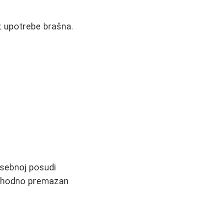
z upotrebe brašna.
osebnoj posudi
prethodno premazan