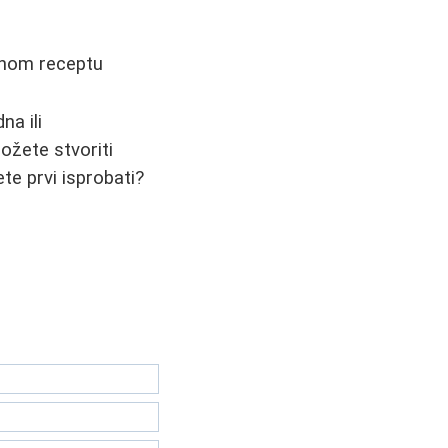
šenom receptu
na ili
ožete stvoriti
ete prvi isprobati?