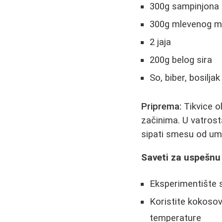
300g sampinjona
300g mlevenog 
2 jaja
200g belog sira
So, biber, bosilja
Priprema:
Tikvice ol
začinima. U vatrost
sipati smesu od umu
Saveti za uspešnu
Eksperimentište s
Koristite kokosov
temperature