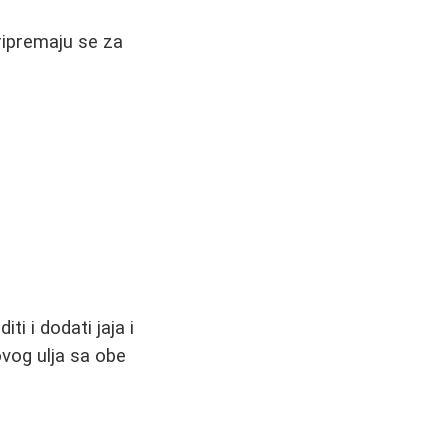
ripremaju se za
ti i dodati jaja i
ovog ulja sa obe