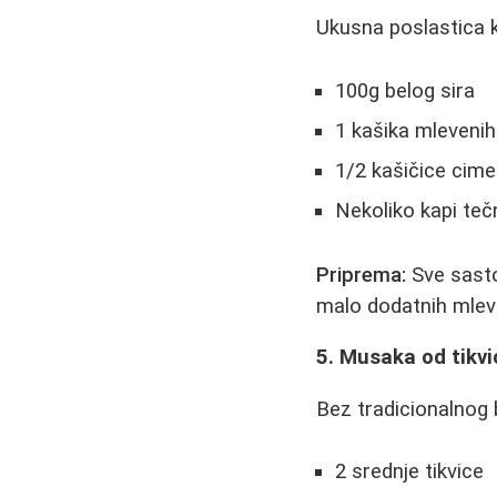
Ukusna poslastica ko
100g belog sira
1 kašika mleveni
1/2 kašičice cime
Nekoliko kapi te
Priprema:
Sve sasto
malo dodatnih mlev
5. Musaka od tikvi
Bez tradicionalnog
2 srednje tikvice