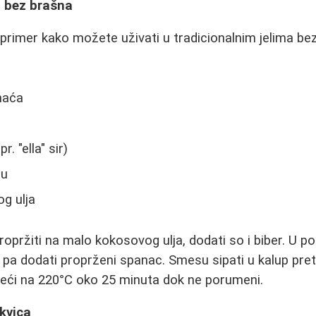
a bez brašna
 primer kako možete uživati u tradicionalnim jelima be
naća
r. "ella" sir)
su
g ulja
opržiti na malo kokosovog ulja, dodati so i biber. U p
 sir, pa dodati proprženi spanac. Smesu sipati u kalup 
peći na 220°C oko 25 minuta dok ne porumeni.
ikvica