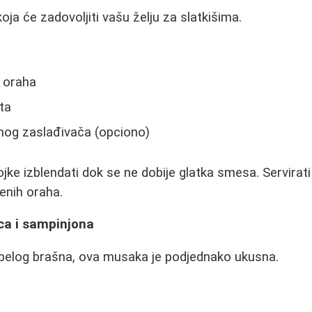
ja će zadovoljiti vašu želju za slatkišima.
h oraha
ta
čnog zaslađivača (opciono)
jke izblendati dok se ne dobije glatka smesa. Servirat
enih oraha.
ca i sampinjona
 belog brašna, ova musaka je podjednako ukusna.