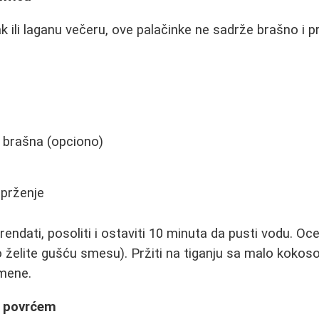
 ili laganu večeru, ove palačinke ne sadrže brašno i p
g brašna (opciono)
 prženje
rendati, posoliti i ostaviti 10 minuta da pusti vodu. Ocedi
o želite gušću smesu). Pržiti na tiganju sa malo kokos
mene.
a povrćem