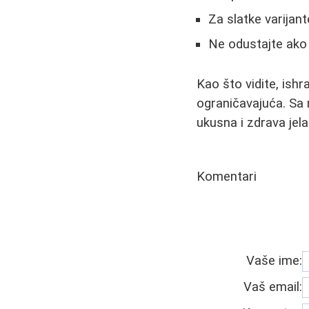
Za slatke varijant
Ne odustajte ako 
Kao što vidite, ish
ograničavajuća. Sa 
ukusna i zdrava jela
Komentari
Vaše ime:
Vaš email: