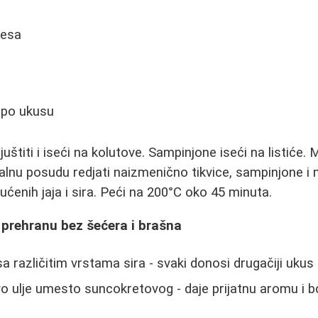
mesa
k po ukusu
juštiti i iseći na kolutove. Sampinjone iseći na listiće.
alnu posudu redjati naizmenično tikvice, sampinjone i
ćenih jaja i sira. Peći na 200°C oko 45 minuta.
 prehranu bez šećera i brašna
a različitim vrstama sira - svaki donosi drugačiji ukus
o ulje umesto suncokretovog - daje prijatnu aromu i b