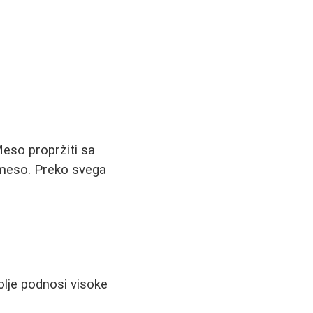
 Meso propržiti sa
 meso. Preko svega
olje podnosi visoke