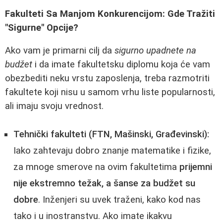
Fakulteti Sa Manjom Konkurencijom: Gde Tražiti
"Sigurne" Opcije?
Ako vam je primarni cilj da
sigurno upadnete na
budžet
i da imate fakultetsku diplomu koja će vam
obezbediti neku vrstu zaposlenja, treba razmotriti
fakultete koji nisu u samom vrhu liste popularnosti,
ali imaju svoju vrednost.
Tehnički fakulteti (FTN, Mašinski, Građevinski):
Iako zahtevaju dobro znanje matematike i fizike,
za mnoge smerove na ovim fakultetima
prijemni
nije ekstremno težak, a šanse za budžet su
dobre
. Inženjeri su uvek traženi, kako kod nas
tako i u inostranstvu. Ako imate ikakvu