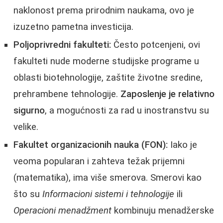
naklonost prema prirodnim naukama, ovo je
izuzetno pametna investicija.
Poljoprivredni fakulteti:
Često potcenjeni, ovi
fakulteti nude moderne studijske programe u
oblasti biotehnologije, zaštite životne sredine,
prehrambene tehnologije.
Zaposlenje je relativno
sigurno
, a mogućnosti za rad u inostranstvu su
velike.
Fakultet organizacionih nauka (FON):
Iako je
veoma popularan i zahteva težak prijemni
(matematika), ima više smerova. Smerovi kao
što su
Informacioni sistemi i tehnologije
ili
Operacioni menadžment
kombinuju menadžerske