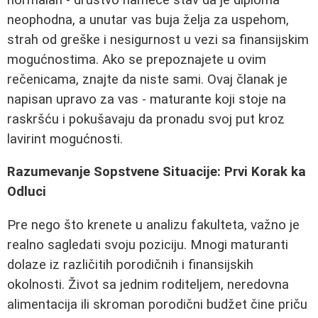
neophodna, a unutar vas buja želja za uspehom,
strah od greške i nesigurnost u vezi sa finansijskim
mogućnostima. Ako se prepoznajete u ovim
rečenicama, znajte da niste sami. Ovaj članak je
napisan upravo za vas - maturante koji stoje na
raskršću i pokušavaju da pronadu svoj put kroz
lavirint mogućnosti.
Razumevanje Sopstvene Situacije: Prvi Korak ka
Odluci
Pre nego što krenete u analizu fakulteta, važno je
realno sagledati svoju poziciju. Mnogi maturanti
dolaze iz različitih porodičnih i finansijskih
okolnosti. Život sa jednim roditeljem, neredovna
alimentacija ili skroman porodični budžet čine priču