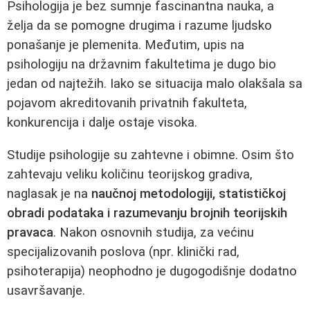
Psihologija je bez sumnje fascinantna nauka, a
želja da se pomogne drugima i razume ljudsko
ponašanje je plemenita. Međutim, upis na
psihologiju na državnim fakultetima je dugo bio
jedan od najtežih. Iako se situacija malo olakšala sa
pojavom akreditovanih privatnih fakulteta,
konkurencija i dalje ostaje visoka.
Studije psihologije su zahtevne i obimne. Osim što
zahtevaju veliku količinu teorijskog gradiva,
naglasak je na
naučnoj metodologiji, statističkoj
obradi podataka i razumevanju brojnih teorijskih
pravaca
. Nakon osnovnih studija, za većinu
specijalizovanih poslova (npr. klinički rad,
psihoterapija) neophodno je dugogodišnje dodatno
usavršavanje.