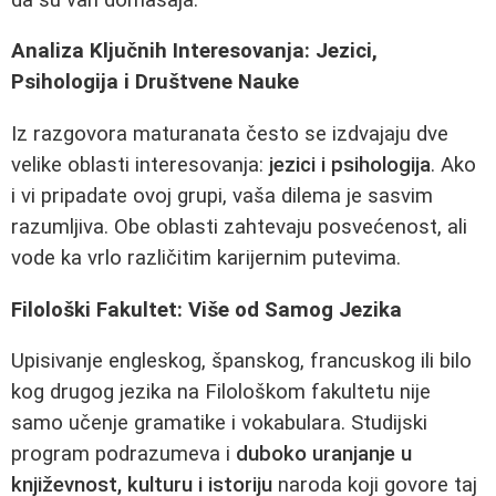
Analiza Ključnih Interesovanja: Jezici,
Psihologija i Društvene Nauke
Iz razgovora maturanata često se izdvajaju dve
velike oblasti interesovanja:
jezici i psihologija
. Ako
i vi pripadate ovoj grupi, vaša dilema je sasvim
razumljiva. Obe oblasti zahtevaju posvećenost, ali
vode ka vrlo različitim karijernim putevima.
Filološki Fakultet: Više od Samog Jezika
Upisivanje engleskog, španskog, francuskog ili bilo
kog drugog jezika na Filološkom fakultetu nije
samo učenje gramatike i vokabulara. Studijski
program podrazumeva i
duboko uranjanje u
književnost, kulturu i istoriju
naroda koji govore taj