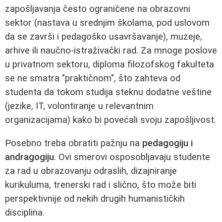
zapošljavanja često ograničene na obrazovni
sektor (nastava u srednjim školama, pod uslovom
da se završi i pedagoško usavršavanje), muzeje,
arhive ili naučno-istraživački rad. Za mnoge poslove
u privatnom sektoru, diploma filozofskog fakulteta
se ne smatra "praktičnom", što zahteva od
studenta da tokom studija steknu dodatne veštine
(jezike, IT, volontiranje u relevantnim
organizacijama) kako bi povećali svoju zapošljivost.
Posebno treba obratiti pažnju na
pedagogiju i
andragogiju
. Ovi smerovi osposobljavaju studente
za rad u obrazovanju odraslih, dizajniranje
kurikuluma, trenerski rad i slično, što može biti
perspektivnije od nekih drugih humanističkih
disciplina.