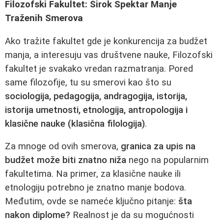
Filozofski Fakultet: Širok Spektar Manje
Traženih Smerova
Ako tražite fakultet gde je konkurencija za budžet
manja, a interesuju vas društvene nauke, Filozofski
fakultet je svakako vredan razmatranja. Pored
same filozofije, tu su smerovi kao što su
sociologija, pedagogija, andragogija, istorija,
istorija umetnosti, etnologija, antropologija i
klasične nauke (klasična filologija)
.
Za mnoge od ovih smerova,
granica za upis na
budžet može biti znatno niža
nego na popularnim
fakultetima. Na primer, za klasične nauke ili
etnologiju potrebno je znatno manje bodova.
Međutim, ovde se nameće ključno pitanje:
šta
nakon diplome?
Realnost je da su mogućnosti