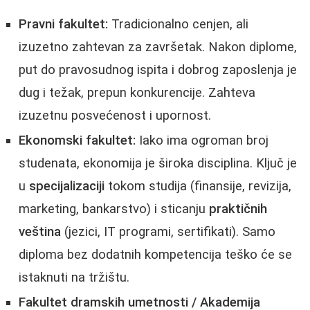
Pravni fakultet:
Tradicionalno cenjen, ali
izuzetno zahtevan za završetak. Nakon diplome,
put do pravosudnog ispita i dobrog zaposlenja je
dug i težak, prepun konkurencije. Zahteva
izuzetnu posvećenost i upornost.
Ekonomski fakultet:
Iako ima ogroman broj
studenata, ekonomija je široka disciplina. Ključ je
u
specijalizaciji
tokom studija (finansije, revizija,
marketing, bankarstvo) i sticanju
praktičnih
veština
(jezici, IT programi, sertifikati). Samo
diploma bez dodatnih kompetencija teško će se
istaknuti na tržištu.
Fakultet dramskih umetnosti / Akademija