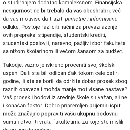
o studiranjem dodatno kompleksnom.
Finansijska
nesigurnost ne bi trebalo da vas obeshrabri
, već
da vas motivise da tražiti
pametne i informisane
odluke. Postoje različiti načini za prevazilaženje
ovih prepreka: stipendije, studentski krediti,
studentski poslovi i, naravno, pažljiv izbor fakulteta
sa nižom školarinom ili većom šansom za budžet.
Takodje, važno je iskreno proceniti svoj školski
uspeh. Da li ste bili odličan đak tokom cele četiri
godine, ili ste se borili da održite dobar prosek zbog
raznih obaveza i možda manje motivisane nastave?
Vaš prosek i bodovi iz srednje škole su važan, ali ne
i konačan faktor. Dobro pripremljen
prijemni ispit
može značajno popraviti vašu ukupnu bodovnu
sumu
i otvoriti vrata fakultetima za koje ste mislili
da su van domašaja.