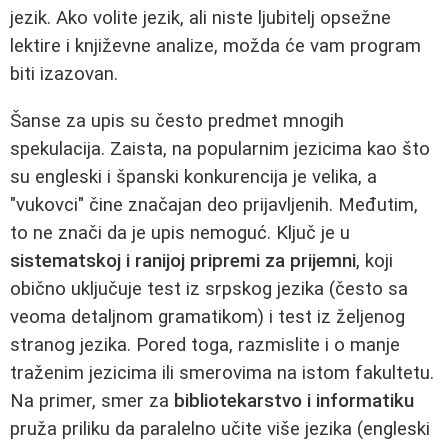
jezik. Ako volite jezik, ali niste ljubitelj opsežne
lektire i književne analize, možda će vam program
biti izazovan.
Šanse za upis su često predmet mnogih
spekulacija. Zaista, na popularnim jezicima kao što
su engleski i španski konkurencija je velika, a
"vukovci" čine značajan deo prijavljenih. Međutim,
to ne znači da je upis nemoguć. Ključ je u
sistematskoj i ranijoj pripremi za prijemni
, koji
obično uključuje test iz srpskog jezika (često sa
veoma detaljnom gramatikom) i test iz željenog
stranog jezika. Pored toga, razmislite i o manje
traženim jezicima ili smerovima na istom fakultetu.
Na primer, smer za
bibliotekarstvo i informatiku
pruža priliku da paralelno učite više jezika (engleski