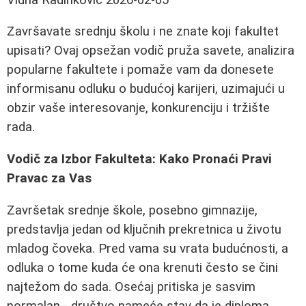
Završavate srednju školu i ne znate koji fakultet
upisati? Ovaj opsežan vodič pruža savete, analizira
popularne fakultete i pomaže vam da donesete
informisanu odluku o budućoj karijeri, uzimajući u
obzir vaše interesovanje, konkurenciju i tržište
rada.
Vodič za Izbor Fakulteta: Kako Pronaći Pravi
Pravac za Vas
Završetak srednje škole, posebno gimnazije,
predstavlja jedan od ključnih prekretnica u životu
mladog čoveka. Pred vama su vrata budućnosti, a
odluka o tome kuda će ona krenuti često se čini
najtežom do sada. Osećaj pritiska je sasvim
normalan - društvo nameće stav da je diploma