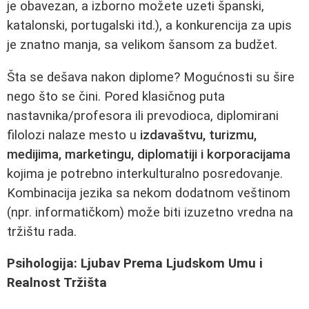
je obavezan, a izborno možete uzeti španski,
katalonski, portugalski itd.), a konkurencija za upis
je znatno manja, sa velikom šansom za budžet.
Šta se dešava nakon diplome? Mogućnosti su šire
nego što se čini. Pored klasičnog puta
nastavnika/profesora ili prevodioca, diplomirani
filolozi nalaze mesto u
izdavaštvu, turizmu,
medijima, marketingu, diplomatiji i korporacijama
kojima je potrebno interkulturalno posredovanje.
Kombinacija jezika sa nekom dodatnom veštinom
(npr. informatičkom) može biti izuzetno vredna na
tržištu rada.
Psihologija: Ljubav Prema Ljudskom Umu i
Realnost Tržišta