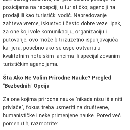
pozicijama na recepciji, u turističkoj agenciji na
prodaji ili kao turistički vodič. Napredovanje
zahteva vreme, iskustvo i često dobre veze. Ipak,
za one koji vole komunikaciju, organizaciju i
putovanje, ovo može biti izuzetno ispunjavajuća
karijera, posebno ako se uspe ostvariti u
kvalitetnim hotelskim lancima ili specijalizovanim
turističkim agencijama.
Šta Ako Ne Volim Prirodne Nauke? Pregled
"Bezbednih" Opcija
Za one kojima prirodne nauke "nikada nisu išle niti
privlače", fokus treba usmeriti na društvene,
humanističke i neke primenjene nauke. Pored već
pomenutih, razmotrite: