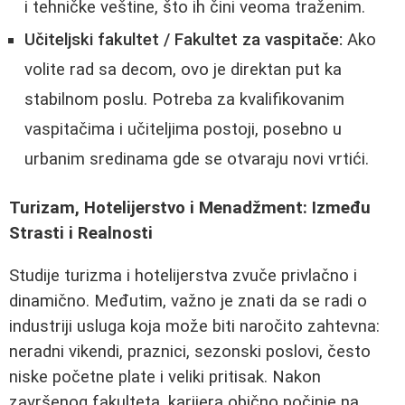
i tehničke veštine, što ih čini veoma traženim.
Učiteljski fakultet / Fakultet za vaspitače:
Ako
volite rad sa decom, ovo je direktan put ka
stabilnom poslu. Potreba za kvalifikovanim
vaspitačima i učiteljima postoji, posebno u
urbanim sredinama gde se otvaraju novi vrtići.
Turizam, Hotelijerstvo i Menadžment: Između
Strasti i Realnosti
Studije turizma i hotelijerstva zvuče privlačno i
dinamično. Međutim, važno je znati da se radi o
industriji usluga koja može biti naročito zahtevna:
neradni vikendi, praznici, sezonski poslovi, često
niske početne plate i veliki pritisak. Nakon
završenog fakulteta, karijera obično počinje na