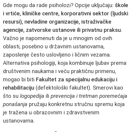
Gde mogu da rade psiholozi? Opcije uključaju:
škole
i vrtiće, kliničke centre, korporativni sektor (ljudski
resursi), nevladine organizacije, istraživačke
agencije, zatvorske ustanove ili privatnu praksu
.
Važno je napomenuti da je u mnogim od ovih
oblasti, posebno u državnim ustanovama,
zaposlenje često uslovljeno i ličnim vezama.
Alternativa psihologiji, koja kombinuje ljubav prema
društvenim naukama i veću praktičnu primenu,
mogao bi biti
Fakultet za specijalnu edukaciju i
rehabilitaciju
(defektološki fakultet). Smerovi kao
što su
logopedija
ili
prevencija i tretman poremećaja
ponašanja
pružaju konkretnu stručnu spremu koja
je tražena u obrazovnim i zdravstvenim
ustanovama.