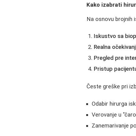
Kako izabrati hiru
Na osnovu brojnih i
Iskustvo sa bio
Realna očekivan
Pregled pre inte
Pristup pacijent
Česte greške pri iz
Odabir hirurga is
Verovanje u "čar
Zanemarivanje po