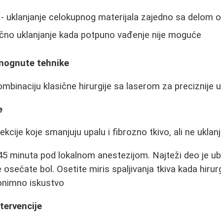
- uklanjanje celokupnog materijala zajedno sa delom o
ično uklanjanje kada potpuno vađenje nije moguće
mognute tehnike
mbinaciju klasične hirurgije sa laserom za preciznije u
e
ekcije koje smanjuju upalu i fibrozno tkivo, ali ne uklan
-45 minuta pod lokalnom anestezijom. Najteži deo je u
 osećate bol. Osetite miris spaljivanja tkiva kada hirurg
nonimno iskustvo
tervencije