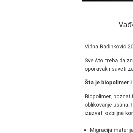
Vađe
Vidna Radinković
2
Sve što treba da zn
oporavak i saveti za
Šta je biopolimer 
Biopolimer, poznat i
oblikovanje usana.
izazvati ozbiljne ko
Migracija materija