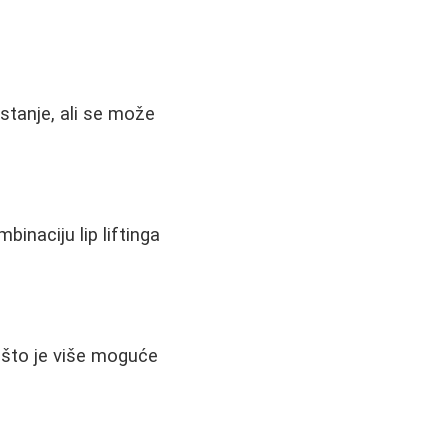
stanje, ali se može
binaciju lip liftinga
ti što je više moguće