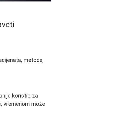
aveti
acijenata, metode,
ranije koristio za
nje, vremenom može