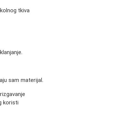
kolnog tkiva
klanjanje.
jaju sam materijal.
brizgavanje
 koristi