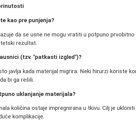
brinutosti
iste kao pre punjenja?
azuje da se usne ne mogu vratiti u potpuno prvobitno 
stetski rezultat.
usnici (tzv. "patkasti izgled")?
o javlja kada materijal migrira. Neki hirurzi koriste kom
a bi ga rešili.
tpuno uklanjanje materijala?
mala količina ostaje impregnirana u tkivu. Cilj je ukloni
duće komplikacije.