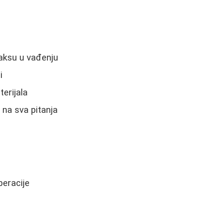
raksu u vađenju
i
erijala
 na sva pitanja
peracije